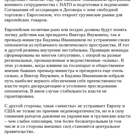
военного сотрудничества с НАТО и подготовки к подписанию
Соглашения об ассоциации и Договора о зоне свободной
торговли с Евросоюзом, что откроет грузинские рынки для
европейских товаров.
Европейские политики рано или поздно должны будут понять
логику действия как президента Виктора Януковича, так и
премьер-министра Бидзины Иванишвили по устранению своих
оппонентов из публичного политического пространства. И тот
и другой режимы внутренне нестабильны. Правящие команды
сформированы во многом ситуативно, с опорой на разные
региональные, промышленные и ведомственные «кланы». В
этих условиях, когда влияние на госаппарат и общественное
мнение бывших премьер-министра и президента еще очень
сильно, и Виктор Янукович, и Бидзина Иванишвили избрали
путь наиболее верного обеспечения себе преемственности
власти через дискредитацию и уголовное преследование
оппонентов. В ином случае стабильность власти не
гарантирована.
С другой стороны, такая «зачистка» не устраивает Европу и
США не только по причине недемократичности, но и в силу
снижения рычагов давления на украинские и грузинские власти
– чем слабее оппозиция, тем более бесконтрольным (в том
числе и со стороны внешних сил) становится центральное
правительство.