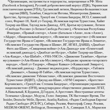
*Организации, экстремисты и террористы, запрещенные в РФ: Meta
(Facebook и Instagram), Русский добровольческий корпус (РДК), Украинская
повстанческая армия (УПА), Грузинский легион, Национал-Большевистская
партия (НБП), Талибан, Свидетели Иеговы, Мизантропик Дивижн,
Братство, Артподготовка, Тризуб им. Степана Бандеры, НСО, Славянский
союз, Формат-18, Хизб ут-Тахрир, Исламская партия Туркестана, Хайят
Тахрир аш-Шам, Таухид валь-Джихад, АУЕ, Братья мусульмане, Легион
«Свобода России» («Легион Свобода России»), «Чеченская Республика
Ичкерия», «Правый сектор», «Азов» (батальон «Азов», полк «Азов»),
«Айдар», «Национальный корпус», «Исламское государство» («Исламское
Государство Ирака и Сирии», «Исламское Государство Ирака и Леванта»,
«Исламское Государство Ирака и Шама», ИГ, ИГИЛ, ДАИШ), «Джабхат
Фатх аш-Шам», «Священная война» («Аль-Джихад» или «Египетский
исламский джихад»), «Джабхат ан-Нусра», «Хайят Тахрир-аш-Шам»,
«Аль-Каида», «Аш-Шабаб», «УНА-УНСО», «Движение Талибан», «Братья-
мусульмане» («Аль-Ихван аль-Муслимун»), «Меджлис крымско-татарского
народа», «Хизб ут-Тахрир», «Имарат Кавказ» («Кавказский Эмират»),
«Исламский джихад – Джамаат моджахедов», «Нурджулар», «Таблиги
Джамаат», «Лашкар-И-Тайба», «Исламская партия Туркестана»,
«Исламское движение Узбекистана», «Исламское движение Восточного
Туркестана» (ИДВТ), «Джунд аш-Шам», «АУМ Синрике», «Братство»
Корчинского, «Тризуб им. Степана Бандеры», «Организация украинских
националистов» (ОУН), международное общественное движение ЛГБТ,
А.Навальный, К.Буданов, Д.Гордон, А.Арестович. Иностранные агенты:
Телеканал «Дождь», Медуза, Голос Америки, ТК Настоящее Время, The
Insider, Deutsche Welle, Проект, Azatliq Radiosi, «Радио Свободная Европа/
Радио Свобода» (PCE/PC), Сибирь. Реалии, Фактограф, Север. Реалии,
MEDIUM-ORIENT, Bellingcat, Пономарев Л. А., Савицкая Л.А., Маркелов