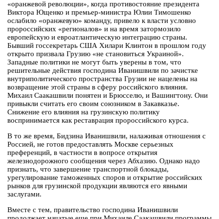
«оранжевой революции», когда противостояние президента
Виктора Ющенко и премьер-министра Юлии Тимошенко
ослабило «оранжевую» команду, привело к власти условно
пророссийских «регионалов» и на время затормозило
европейскую и евроатлантическую интеграцию страны.
Бывший госсекретарь США Хилари Клинтон в прошлом году
открыто призвала Грузию «не становиться Украиной».
Западные политики не могут быть уверены в том, что
решительные действия господина Иванишвили по зачистке
внутриполитического пространства Грузии не нацелены на
возвращение этой страны в сферу российского влияния.
Михаил Саакашвили понятен и Брюсселю, и Вашингтону. Они
привыкли считать его своим союзником в Закавказье.
Снижение его влияния на грузинскую политику
воспринимается как реставрация пророссийского курса.
В то же время, Бидзина Иванишвили, налаживая отношения с
Россией, не готов предоставлять Москве серьезных
преференций, в частности в вопросе открытия
железнодорожного сообщения через Абхазию. Однако надо
признать, что завершение транспортной блокады,
урегулирование таможенных споров и открытие российских
рынков для грузинской продукции являются его явными
заслугами.
Вместе с тем, правительство господина Иванишвили
продолжает начатые еще при Михаиле Саакашвили программы