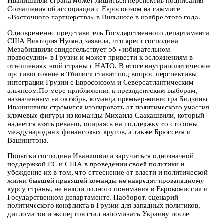
Иванишвили страна может лишиться перспектив подписания
Соглашения об ассоциации с Евросоюзом на саммите
«Восточного партнерства» в Вильнюсе в ноябре этого года.
Одновременно представитель Государственного департамента
США Виктория Нуланд заявила, что арест господина
Мерабишвили свидетельствует об «избирательном
правосудии» в Грузии и может привести к осложнениям в
отношениях этой страны с НАТО. В итоге внутриполитическое
противостояние в Тбилиси ставит под вопрос перспективы
интеграции Грузии с Евросоюзом и Североатлантическим
альянсом.По мере приближения к президентским выборам,
назначенным на октябрь, команда премьер-министра Бидзины
Иванишвили стремится изолировать от политического участия
ключевые фигуры из команды Михаила Саакашвили, который
надеется взять реванш, опираясь на поддержку со стороны
международных финансовых кругов, а также Брюсселя и
Вашингтона.
Попытки господина Иванишвили заручиться однозначной
поддержкой ЕС и США в проведении своей политики и
убеждение их в том, что оттеснение от власти и политической
жизни бывшей правящей команды не навредят прозападному
курсу страны, не нашли полного понимания в Еврокомиссии и
Государственном департаменте. Наоборот, сценарий
политического конфликта в Грузии для западных политиков,
дипломатов и экспертов стал напоминать Украину после