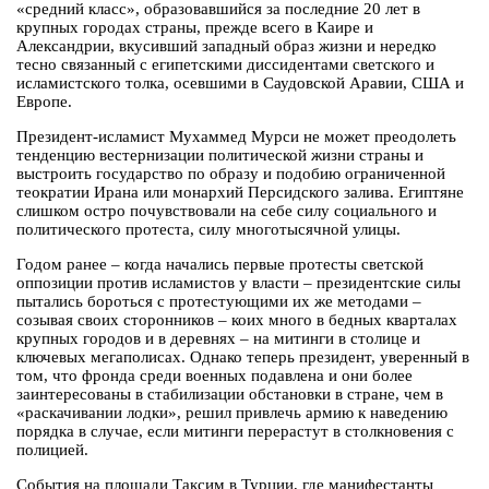
«средний класс», образовавшийся за последние 20 лет в
крупных городах страны, прежде всего в Каире и
Александрии, вкусивший западный образ жизни и нередко
тесно связанный с египетскими диссидентами светского и
исламистского толка, осевшими в Саудовской Аравии, США и
Европе.
Президент-исламист Мухаммед Мурси не может преодолеть
тенденцию вестернизации политической жизни страны и
выстроить государство по образу и подобию ограниченной
теократии Ирана или монархий Персидского залива. Египтяне
слишком остро почувствовали на себе силу социального и
политического протеста, силу многотысячной улицы.
Годом ранее – когда начались первые протесты светской
оппозиции против исламистов у власти – президентские силы
пытались бороться с протестующими их же методами –
созывая своих сторонников – коих много в бедных кварталах
крупных городов и в деревнях – на митинги в столице и
ключевых мегаполисах. Однако теперь президент, уверенный в
том, что фронда среди военных подавлена и они более
заинтересованы в стабилизации обстановки в стране, чем в
«раскачивании лодки», решил привлечь армию к наведению
порядка в случае, если митинги перерастут в столкновения с
полицией.
События на площади Таксим в Турции, где манифестанты