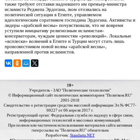
также требуют отставки надоевшего им премьер-министра
исламиста Реджепа Эрдогана, эхом отозвались на
политической ситуации в Египте, управляемом
идеологическим соратником господина Эрдогана. Активисты и
лидеры «арабской весны» почувствовали, что не вовремя
уступили инициативу религиозным исламистам-
консерваторам, чуждым ценностям «революций». Локальные
«всплески» волнений в Египте и Турции могут стать лишь
провозвестником новой волны «арабской весны»,
направленной против исламистов.
18+
Учредитель - ЗАО "Политические технологии"
© Информационный сайт политических комментариев "Политком.RU"
2001-2018
Свидетельство о регистрации средства массовой информации Эл № ФС77-
69227 от 06 апреля 2017 г.
Регистрирующий орган: Федеральная служба по надзору в сфере связи,
информационных технологий и массовых коммуникаций.
При полном или частичном использовании материалов сайта активная
гиперссылка на "Политком.RU" обязательна
Разработчик:
Standarta.NET