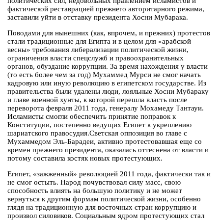
политических сил, недовольных правлением исламистов и
фактической реставрацией прежнего авторитарного режима,
заставили уйти в отставку президента Хосни Мубарака.
Поводами для нынешних (как, впрочем, и прежних) протестов
стали традиционные для Египта и в целом для «арабской
весны» требования либерализации политической жизни,
ограничения власти спецслужб и правоохранительных
органов, обуздание коррупции. За время нахождения у власти
(то есть более чем за год) Мухаммед Мурси не смог начать
кадровую или иную революцию в египетском государстве. Из
правительства были удалены люди, лояльные Хосни Мубараку
и главе военной хунты, к которой перешла власть после
переворота февраля 2011 года, генералу Мохамеду Тантауи.
Исламисты смогли обеспечить принятие поправок к
Конституции, постепенно ведущих Египет к укреплению
шариатского правосудия.Светская оппозиция во главе с
Мухаммедом Эль-Барадеи, активно протестовавшая еще со
времен прежнего президента, оказалась оттеснена от власти и
потому составила костяк новых протестующих.
Египет, «зажженный» революцией 2011 года, фактически так и
не смог остыть. Народ почувствовал силу масс, свою
способность влиять на большую политику и не может
вернуться к другим формам политической жизни, особенно
глядя на традиционную для восточных стран коррупцию и
произвол силовиков. Социальным ядром протестующих стал