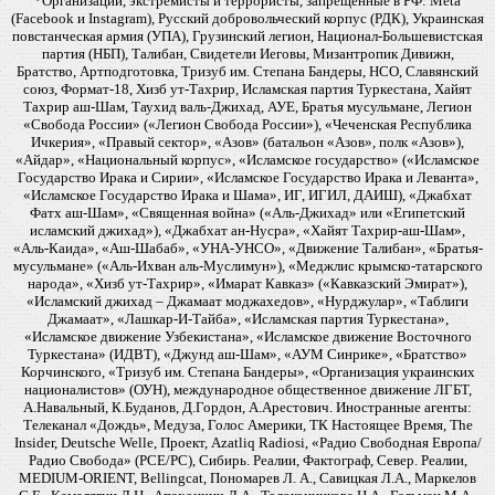
*Организации, экстремисты и террористы, запрещенные в РФ: Meta
(Facebook и Instagram), Русский добровольческий корпус (РДК), Украинская
повстанческая армия (УПА), Грузинский легион, Национал-Большевистская
партия (НБП), Талибан, Свидетели Иеговы, Мизантропик Дивижн,
Братство, Артподготовка, Тризуб им. Степана Бандеры, НСО, Славянский
союз, Формат-18, Хизб ут-Тахрир, Исламская партия Туркестана, Хайят
Тахрир аш-Шам, Таухид валь-Джихад, АУЕ, Братья мусульмане, Легион
«Свобода России» («Легион Свобода России»), «Чеченская Республика
Ичкерия», «Правый сектор», «Азов» (батальон «Азов», полк «Азов»),
«Айдар», «Национальный корпус», «Исламское государство» («Исламское
Государство Ирака и Сирии», «Исламское Государство Ирака и Леванта»,
«Исламское Государство Ирака и Шама», ИГ, ИГИЛ, ДАИШ), «Джабхат
Фатх аш-Шам», «Священная война» («Аль-Джихад» или «Египетский
исламский джихад»), «Джабхат ан-Нусра», «Хайят Тахрир-аш-Шам»,
«Аль-Каида», «Аш-Шабаб», «УНА-УНСО», «Движение Талибан», «Братья-
мусульмане» («Аль-Ихван аль-Муслимун»), «Меджлис крымско-татарского
народа», «Хизб ут-Тахрир», «Имарат Кавказ» («Кавказский Эмират»),
«Исламский джихад – Джамаат моджахедов», «Нурджулар», «Таблиги
Джамаат», «Лашкар-И-Тайба», «Исламская партия Туркестана»,
«Исламское движение Узбекистана», «Исламское движение Восточного
Туркестана» (ИДВТ), «Джунд аш-Шам», «АУМ Синрике», «Братство»
Корчинского, «Тризуб им. Степана Бандеры», «Организация украинских
националистов» (ОУН), международное общественное движение ЛГБТ,
А.Навальный, К.Буданов, Д.Гордон, А.Арестович. Иностранные агенты:
Телеканал «Дождь», Медуза, Голос Америки, ТК Настоящее Время, The
Insider, Deutsche Welle, Проект, Azatliq Radiosi, «Радио Свободная Европа/
Радио Свобода» (PCE/PC), Сибирь. Реалии, Фактограф, Север. Реалии,
MEDIUM-ORIENT, Bellingcat, Пономарев Л. А., Савицкая Л.А., Маркелов