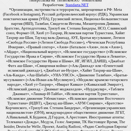
гиперссылка на "Политком.RU" обязательна
Разработчик:
Standarta.NET
*Организации, экстремисты и террористы, запрещенные в РФ: Meta
(Facebook и Instagram), Русский добровольческий корпус (РДК), Украинская
повстанческая армия (УПА), Грузинский легион, Национал-Большевистская
партия (НБП), Талибан, Свидетели Иеговы, Мизантропик Дивижн,
Братство, Артподготовка, Тризуб им. Степана Бандеры, НСО, Славянский
союз, Формат-18, Хизб ут-Тахрир, Исламская партия Туркестана, Хайят
Тахрир аш-Шам, Таухид валь-Джихад, АУЕ, Братья мусульмане, Легион
«Свобода России» («Легион Свобода России»), «Чеченская Республика
Ичкерия», «Правый сектор», «Азов» (батальон «Азов», полк «Азов»),
«Айдар», «Национальный корпус», «Исламское государство» («Исламское
Государство Ирака и Сирии», «Исламское Государство Ирака и Леванта»,
«Исламское Государство Ирака и Шама», ИГ, ИГИЛ, ДАИШ), «Джабхат
Фатх аш-Шам», «Священная война» («Аль-Джихад» или «Египетский
исламский джихад»), «Джабхат ан-Нусра», «Хайят Тахрир-аш-Шам»,
«Аль-Каида», «Аш-Шабаб», «УНА-УНСО», «Движение Талибан», «Братья-
мусульмане» («Аль-Ихван аль-Муслимун»), «Меджлис крымско-татарского
народа», «Хизб ут-Тахрир», «Имарат Кавказ» («Кавказский Эмират»),
«Исламский джихад – Джамаат моджахедов», «Нурджулар», «Таблиги
Джамаат», «Лашкар-И-Тайба», «Исламская партия Туркестана»,
«Исламское движение Узбекистана», «Исламское движение Восточного
Туркестана» (ИДВТ), «Джунд аш-Шам», «АУМ Синрике», «Братство»
Корчинского, «Тризуб им. Степана Бандеры», «Организация украинских
националистов» (ОУН), международное общественное движение ЛГБТ,
А.Навальный, К.Буданов, Д.Гордон, А.Арестович. Иностранные агенты:
Телеканал «Дождь», Медуза, Голос Америки, ТК Настоящее Время, The
Insider, Deutsche Welle, Проект, Azatliq Radiosi, «Радио Свободная Европа/