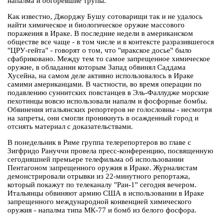
напалма и обгоревшие трупы.
Как известно, Джорджу Бушу сотоварищи так и не удалось
найти химическое и биологическое оружие массового
поражения в Ираке. В последние недели в американском
обществе все чаще - в том числе и в контексте разразившегося
"ЦРУ-гейта" - говорят о том, что "иракское досье" было
сфабриковано. Между тем то самое запрещенное химическое
оружие, в обладании которым Запад обвинял Саддама
Хусейна, на самом деле активно использовалось в Ираке
самими американцами. В частности, во время операции по
подавлению суннитских повстанцев в Эль-Фаллудже морские
пехотинцы вовсю использовали напалм и фосфорные бомбы.
Обвинения итальянских репортеров не голословны - несмотря
на запреты, они смогли проникнуть в осажденный город и
отснять материал с доказательствами.
В понедельник в Риме группа телерепортеров во главе с
Зигфридо Рануччи провела пресс-конференцию, посвященную
сегодняшней премьере телефильма об использовании
Пентагоном запрещенного оружия в Ираке. Журналистам
демонстрировали отрывки из 22-минутного репортажа,
который покажут по телеканалу "Раи-1" сегодня вечером.
Итальянцы обвиняют армию США в использовании в Ираке
запрещенного международной конвенцией химического
оружия - напалма типа МК-77 и бомб из белого фосфора.