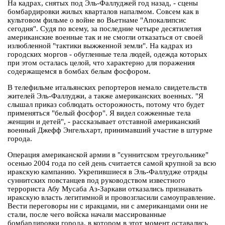
На кадрах, снятых под Эль-Фаллуджей год назад, - сцены
бомбардировки жилых кварталов напалмом. Совсем как в
культовом фильме о войне во Вьетнаме "Апокалипсис
сегодня". Судя по всему, за последние четыре десятилетия
американские военные так и не смогли отказаться от своей
излюбленной "тактики выжженной земли". На кадрах из
городских моргов - обугленные тела людей, одежда которых
при этом осталась целой, что характерно для поражения
содержащемся в бомбах белым фосфором.
В телефильме итальянских репортеров немало свидетельств
жителей Эль-Фаллуджи, а также американских военных. "Я
слышал приказ соблюдать осторожность, потому что будет
применяться "белый фосфор". Я видел сожженные тела
женщин и детей", - рассказывает отставной американский
военный Джефф Энгельхарт, принимавший участие в штурме
города.
Операция американской армии в "суннитском треугольнике"
осенью 2004 года по сей день считается самой крупной за всю
иракскую кампанию. Укрепившиеся в Эль-Фаллудже отряды
суннитских повстанцев под руководством известного
террориста Абу Мусаба Аз-Заркави отказались признавать
иракскую власть легитимной и провозгласили самоуправление.
Вести переговоры ни с иракцами, ни с американцами они не
стали, после чего войска начали массированные
бомбардировки города, в котором в этот момент оставались