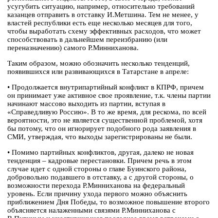
усугубить ситуацию, например, относительно требований
казанцев отправить в отставку И.Метшина. Тем не менее, у
властей республики есть еще несколько месяцев для того,
чтобы выработать схему эффективных расходов, что может
способствовать в дальнейшем переизбранию (или
переназначению) самого Р.Минниханова.
Таким образом, можно обозначить несколько тенденций,
появившихся или развивающихся в Татарстане в апреле:
• Продолжается внутрипартийный конфликт в КПРФ, причем
он принимает уже активное свое проявление, т.к. члены партии
начинают массово выходить из партии, вступая в
«Справедливую Россию». В то же время, для рескома, по всей
вероятности, это не является существенной проблемой, хотя
бы потому, что он игнорирует подобного рода заявления в
СМИ, утверждая, что выходы зарегистрированы не были.
• Помимо партийных конфликтов, другая, далеко не новая
тенденция – кадровые перестановки. Причем речь в этом
случае идет с одной стороны о главе Буинского района,
добровольно подавшего в отставку, а с другой стороны, о
возможности перехода Р.Минниханова на федеральный
уровень. Если причину ухода первого можно объяснить
приближением Дня Победы, то возможное повышение второго
объясняется налаженными связями Р.Минниханова с