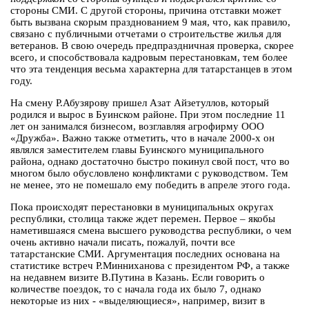
стороны СМИ. С другой стороны, причина отставки может
быть вызвана скорым празднованием 9 мая, что, как правило,
связано с публичными отчетами о строительстве жилья для
ветеранов. В свою очередь предпраздничная проверка, скорее
всего, и способствовала кадровым перестановкам, тем более
что эта тенденция весьма характерна для татарстанцев в этом
году.
На смену Р.Абузярову пришел Азат Айзетуллов, который
родился и вырос в Буинском районе. При этом последние 11
лет он занимался бизнесом, возглавляя агрофирму ООО
«Дружба». Важно также отметить, что в начале 2000-х он
являлся заместителем главы Буинского муниципального
района, однако достаточно быстро покинул свой пост, что во
многом было обусловлено конфликтами с руководством. Тем
не менее, это не помешало ему победить в апреле этого года.
Пока происходят перестановки в муниципальных округах
республики, столица также ждет перемен. Первое – якобы
наметившаяся смена высшего руководства республики, о чем
очень активно начали писать, пожалуй, почти все
татарстанские СМИ. Аргументация последних основана на
статистике встреч Р.Минниханова с президентом РФ, а также
на недавнем визите В.Путина в Казань. Если говорить о
количестве поездок, то с начала года их было 7, однако
некоторые из них - «выделяющиеся», например, визит в