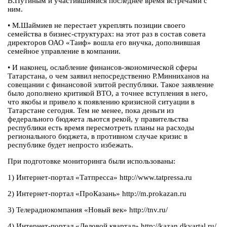
В.Путиным и участившимися последнее время встречами с
ним.
• М.Шаймиев не перестает укреплять позиции своего
семейства в бизнес-структурах: на этот раз в состав совета
директоров ОАО «Таиф» вошла его внучка, дополнившая
семейное управление в компании.
• И наконец, ослабление финансов-экономической сферы
Татарстана, о чем заявил непосредственно Р.Минниханов на
совещании с финансовой элитой республики. Такое заявление
было дополнено критикой ВТО, а точнее вступления в него,
что якобы и привело к появлению кризисной ситуации в
Татарстане сегодня. Тем не менее, пока деньги из
федерального бюджета льются рекой, у правительства
республики есть время пересмотреть планы на расходы
регионального бюджета, в противном случае кризис в
республике будет непросто избежать.
При подготовке мониторинга были использованы:
1) Интернет-портал «Татпресса» http://www.tatpressa.ru
2) Интернет-портал «ПроКазань» http://m.prokazan.ru
3) Телерадиокомпания «Новый век» http://tnv.ru/
4) Интернет-портал «Деловой квартал» http://kazan.dkvartal.ru/