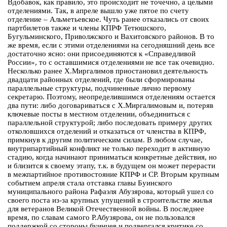
Вдобавок, как правило, это происходит не точечно, а целыми
отделениями. Так, в апреле вышло уже пятое по счету
отделение – Альметьевское. Чуть ранее отказались от своих
партбилетов также и члены КПРФ Тетюшского,
Бугульминского, Приволжского и Вахитовского районов. В то
же время, если с этими отделениями на сегодняшний день все
достаточно ясно: они присоединяются к «Справедливой
России», то с оставшимися отделениями не все так очевидно.
Несколько ранее Х.Миргалимов приостановил деятельность
двадцати районных отделений, где были сформированы
параллельные структуры, подчиненные лично первому
секретарю. Поэтому, неопределившимся отделениям остается
два пути: либо договариваться с Х.Миргалимовым и, потеряв
ключевые посты в местном отделении, объединиться с
параллельной структурой; либо последовать примеру других
отколовшихся отделений и отказаться от членства в КПРФ,
примкнув к другим политическим силам. В любом случае,
внутрипартийный конфликт не только переходит в активную
стадию, когда начинают приниматься конкретные действия, но
и близится к своему этапу, т.к. в будущем он может перерасти
в межпартийное противостояние КПРФ и СР. Вторым крупным
событием апреля стала отставка главы Буинского
муниципального района Рафаэля Абузярова, который ушел со
своего поста из-за крупных упущений в строительстве жилья
для ветеранов Великой Отечественной войны. В последнее
время, по славам самого Р.Абузярова, он не пользовался
поддержкой со стороны буинцев и подвергался критике со