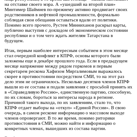
на отставке своего мэра. А «ушедший на второй план»
Минтимер Шаймиев по-прежнему активно продвигает своих
родственников в нефтяной промышленности, формально
соблюдая свои обещания оставаться вдали от политики.
Помимо всего прочего, Рустем Минниханов раскрыл карты,
публично выступив с докладом об экономическом состоянии
республики и о том чего ждать жителям Татарстана в
будущем.
Итак, первым наиболее интересным событием в этом месяце
стал очередной конфликт в КПРФ, основы которого были
заложены еще в декабре прошлого года. Если в предыдущем
месяце напряжение между рядом горкомов и первым
секретарем рескома Хафизом Миргалимовым выражалось
скорее в противостоянии посредством СМИ, то на этот раз
дело этим не ограничилось. Несколько десятков членов КПРФ
вышли из ее состава и подали заявления с просьбой принять их
в «Справедливую Россию», единственную партию, способную,
по их словам, бороться за интересы народа в регионе.
Причиной такого выхода, по их заявлениям, стало то, что
КПРФ отдает выборы на «откуп» «Единой России». В свою
очередь, в самом рескоме информацию о массовом выходе
членов опровергают. В то же время, помимо риторики
противостояния в СМИ, можно найти и информацию о
конкретных членах, вышедших из состава партии.