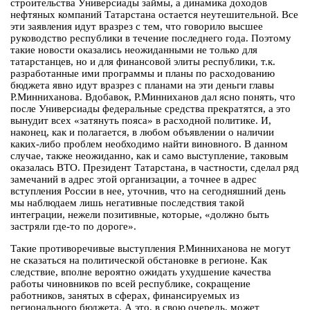
строительства Универсиады займы, а динамика доходов
нефтяных компаний Татарстана остается неутешительной. Все
эти заявления идут вразрез с тем, что говорило высшее
руководство республики в течение последнего года. Поэтому
такие новости оказались неожиданными не только для
татарстанцев, но и для финансовой элиты республики, т.к.
разработанные ими программы и планы по расходованию
бюджета явно идут вразрез с планами на эти деньги главы
Р.Минниханова. Вдобавок, Р.Минниханов дал ясно понять, что
после Универсиады федеральные средства прекратятся, а это
вынудит всех «затянуть пояса» в расходной политике. И,
наконец, как и полагается, в любом объявлении о наличии
каких-либо проблем необходимо найти виновного. В данном
случае, также неожиданно, как и само выступление, таковым
оказалась ВТО. Президент Татарстана, в частности, сделал ряд
замечаний в адрес этой организации, а точнее в адрес
вступления России в нее, уточнив, что на сегодняшний день
мы наблюдаем лишь негативные последствия такой
интеграции, нежели позитивные, которые, «должно быть
застряли где-то по дороге».
Такие противоречивые выступления Р.Минниханова не могут
не сказаться на политической обстановке в регионе. Как
следствие, вполне вероятно ожидать ухудшение качества
работы чиновников по всей республике, сокращение
работников, занятых в сферах, финансируемых из
регионального бюджета. А это, в свою очередь, может