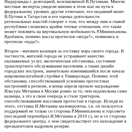
Нидерланды с делегацией, возглавляемой В.Путиным. Многие
местные эксперты увидели именно в этом шаг на пути к
федеральному уровню; другие отмечают, что недавний визит
В.Путина в Татарстан и его оценка деятельности
региональных властей говорит о том, что между ним и главой
республики сложились крайне теплые отношения, что также
может повлиять на вертикальную мобильность Р.Минниханова.
Вдобавок, помимо массы прогнозов «когда?», появились и
прогнозы «куда?».
Второе - митинги казанцев за отставку мэра своего города. В
частности, жителей города не устраивают качество
оказываемых услуг, экологическая обстановка, состояние
транспортного обслуживания населения, а также дизайн
городских построек, значительно изменившийся после начала
широкомасштабной стройки к Универсиаде. Помимо этой
обстановки, способствовавшей усилению протестных
настроений в регионе, в конце апреля прошло награждение
Ильсура Метшина в Москве ровно за то, чем недовольны сами
казанцы, а это в свою очередь и стало триггером,
способствовавшим массовым протестам в городе. Исходя из
этого, отставка И.Метшина маловероятна, т.к. он пользуется
поддержкой не только со стороны Р.Минниханова и горсовета
(последний переизбрал И.Метшина в 2010 г.), но и со стороны
федерального центра, о чем свидетельствует его нахождение в
президентском кадровом резерве.