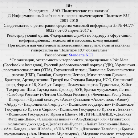
18+
Учредитель - ЗАО "Политические технологии"
© Информационный сайт политических комментариев "Политком.RU"
2001-2018
Свидетельство о регистрации средства массовой информации Эл № ФС77-
69227 от 06 апреля 2017 г.
Регистрирующий орган: Федеральная служба по надзору в сфере связи,
информационных технологий и массовых коммуникаций.
При полном или частичном использовании материалов сайта активная
гиперссылка на "Политком.RU" обязательна
Разработчик:
Standarta.NET
*Организации, экстремисты и террористы, запрещенные в РФ: Meta
(Facebook и Instagram), Русский добровольческий корпус (РДК), Украинская
повстанческая армия (УПА), Грузинский легион, Национал-Большевистская
партия (НБП), Талибан, Свидетели Иеговы, Мизантропик Дивижн,
Братство, Артподготовка, Тризуб им. Степана Бандеры, НСО, Славянский
союз, Формат-18, Хизб ут-Тахрир, Исламская партия Туркестана, Хайят
Тахрир аш-Шам, Таухид валь-Джихад, АУЕ, Братья мусульмане, Легион
«Свобода России» («Легион Свобода России»), «Чеченская Республика
Ичкерия», «Правый сектор», «Азов» (батальон «Азов», полк «Азов»),
«Айдар», «Национальный корпус», «Исламское государство» («Исламское
Государство Ирака и Сирии», «Исламское Государство Ирака и Леванта»,
«Исламское Государство Ирака и Шама», ИГ, ИГИЛ, ДАИШ), «Джабхат
Фатх аш-Шам», «Священная война» («Аль-Джихад» или «Египетский
исламский джихад»), «Джабхат ан-Нусра», «Хайят Тахрир-аш-Шам»,
«Аль-Каида», «Аш-Шабаб», «УНА-УНСО», «Движение Талибан», «Братья-
мусульмане» («Аль-Ихван аль-Муслимун»), «Меджлис крымско-татарского