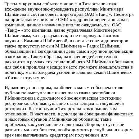
Третьим крупным событием апреля в Татарстане стало
вхождение внучки экс-президента республики Минтимера
Шаймиева в состав совета директоров ОАО «Таиф». Несмотря
на пристальное внимание СМИ к кадровым перестановкам в
компании, данное назначение вполне ожидаемо, т.к. ОАО
«Таиф» - это компания, давно управляемая Минтимером
Шаймиевым, хотя, разумеется, и не напрямую. Помимо
внучки – Камилии Шаймиевой, в составе совета директоров
также присутствует сын М.Шаймиева – Радик Шаймиев,
обладающий на сегодняшний день самой крупной долей акций
в компании. Таким образом, назначение действительно
находится в рамках тех тенденций, что М.Шаймиев обозначил
для себя в прошлом месяце: вместо громкого вмешательства в
политику, мы наблюдаем усиление влияния семьи Шаймиевых
в бизнес-структуре.
И, наконец, последним, наиболее важным событием стало
публичное выступление нынешнего главы республики
Р.Минниханова с докладом об экономическом состоянии
республики. Это выступление стало венцом затянувшейся
риторики о благополучии Татарстана в экономическом
отношении. В частности, в докладе на совещании финансовых
и налоговых органов Р.Минниханов обозначил такие
проблемы, как уменьшение налоговых сборов, отсутствие
развития малого бизнеса, необходимость республики в скором
времени выплачивать кредиторам полученные для