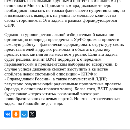
отметилась несколькими крупными протестными акциями (в
основном в Москве). Провластным «радикалам» теперь
необходимо показать не только факт своего существования, но
и возможность выводить на улицы не меньшее количество
своих сторонников. Это задача в рамках формирующегося
ОНФ.
Однако на уровне региональной избирательной кампании
организация полпреда президента в УрФО должна провести
немалую работу – фактически сформировать структуру своих
представителей в других регионах и обкатать практику
провластных митингов на местном уровне. Если эта задача
будет решена, значит ВЗЧТ подойдет к очередным
парламентским и президентским выборам во всеоружии. В
случае успеха движение сможет выступить в качестве
спойлера левой системной оппозиции – КПРФ и
«Справедливой России», а также популистской ЛДПР,
регулярно озвучивающей радикальные провластные проекты
(правда, в основном правого толка). Более того, ВЗЧТ должна
будет также «перехватить» возможный электорат
новообразовавшихся левых партий. Но это – стратегическая
задача на ближайшие два года.