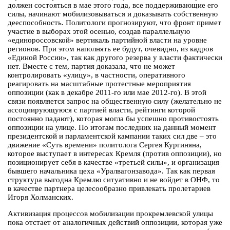
должен состояться в мае этого года, все поддерживающие его
силы, начинают мобилизовываться и доказывать собственную
дееспособность. Политологи прогнозируют, что фронт примет
участие в выборах этой осенью, создав параллельную
«единороссовской» вертикаль партийной власти на уровне
регионов. При этом наполнять ее будут, очевидно, из кадров
«Единой России», так как другого резерва у власти фактически
нет. Вместе с тем, партия доказала, что не может
контролировать «улицу», в частности, оперативного
реагировать на масштабные протестные мероприятия
оппозиции (как в декабре 2011-го или мае 2012-го). В этой
связи появляется запрос на общественную силу (желательно не
ассоциирующуюся с партией власти, рейтинги которой
постоянно падают), которая могла бы успешно противостоять
оппозиции на улице. По итогам последних на данный момент
президентской и парламентской кампании таких сил две – это
движение «Суть времени» политолога Сергея Кургиняна,
которое выступает в интересах Кремля (против оппозиции), но
позиционирует себя в качестве «третьей силы», и организация
бывшего начальника цеха «Уралвагонзавода». Так как первая
структура выгодна Кремлю ситуативно и не войдет в ОНФ, то
в качестве партнера целесообразно привлекать пролетариев
Игоря Холманских.
Активизация процессов мобилизации прокремлевской улицы
пока отстает от аналогичных действий оппозиции, которая уже