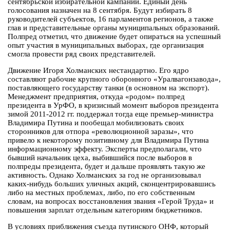
сентябрьской избирательной кампании. Единый день
голосования назначен на 8 сентября. Будут избирать 8
руководителей субъектов, 16 парламентов регионов, а также
глав и представительные органы муниципальных образований.
Полпред отметил, что движение будет опираться на успешный
опыт участия в муниципальных выборах, где организация
смогла провести ряд своих представителей.
Движение Игоря Холманских нестандартно. Его ядро
составляют рабочие крупного оборонного «Уралвагонзавода»,
поставляющего государству танки (в основном на экспорт).
Менеджмент предприятия, откуда «родом» полпред
президента в УрФО, в кризисный момент выборов президента
зимой 2011-2012 гг. поддержал тогда еще премьер-министра
Владимира Путина и пообещал мобилизовать своих
сторонников для отпора «революционной заразы», что
привело к некоторому позитивному для Владимира Путина
информационному эффекту. Эксперты предполагали, что
бывший начальник цеха, выбившийся после выборов в
полпреды президента, будет и дальше проявлять такую же
активность. Однако Холманских за год не организовывал
каких-нибудь больших уличных акций, сконцентрировавшись
либо на местных проблемах, либо, по его собственным
словам, на вопросах восстановления звания «Герой Труда» и
повышения зарплат отдельным категориям бюджетников.
В условиях приближения съезда путинского ОНФ, который