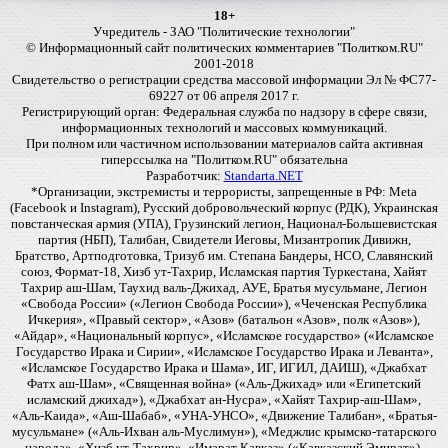
18+
Учредитель - ЗАО "Политические технологии"
© Информационный сайт политических комментариев "Политком.RU"
2001-2018
Свидетельство о регистрации средства массовой информации Эл № ФС77-
69227 от 06 апреля 2017 г.
Регистрирующий орган: Федеральная служба по надзору в сфере связи,
информационных технологий и массовых коммуникаций.
При полном или частичном использовании материалов сайта активная
гиперссылка на "Политком.RU" обязательна
Разработчик:
Standarta.NET
*Организации, экстремисты и террористы, запрещенные в РФ: Meta
(Facebook и Instagram), Русский добровольческий корпус (РДК), Украинская
повстанческая армия (УПА), Грузинский легион, Национал-Большевистская
партия (НБП), Талибан, Свидетели Иеговы, Мизантропик Дивижн,
Братство, Артподготовка, Тризуб им. Степана Бандеры, НСО, Славянский
союз, Формат-18, Хизб ут-Тахрир, Исламская партия Туркестана, Хайят
Тахрир аш-Шам, Таухид валь-Джихад, АУЕ, Братья мусульмане, Легион
«Свобода России» («Легион Свобода России»), «Чеченская Республика
Ичкерия», «Правый сектор», «Азов» (батальон «Азов», полк «Азов»),
«Айдар», «Национальный корпус», «Исламское государство» («Исламское
Государство Ирака и Сирии», «Исламское Государство Ирака и Леванта»,
«Исламское Государство Ирака и Шама», ИГ, ИГИЛ, ДАИШ), «Джабхат
Фатх аш-Шам», «Священная война» («Аль-Джихад» или «Египетский
исламский джихад»), «Джабхат ан-Нусра», «Хайят Тахрир-аш-Шам»,
«Аль-Каида», «Аш-Шабаб», «УНА-УНСО», «Движение Талибан», «Братья-
мусульмане» («Аль-Ихван аль-Муслимун»), «Меджлис крымско-татарского
народа», «Хизб ут-Тахрир», «Имарат Кавказ» («Кавказский Эмират»),