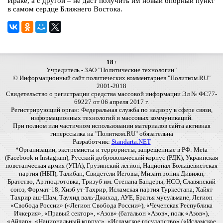
Ираке, а с другой – не даст получить им новый опорный пункт
в самом сердце Ближнего Востока.
18+
Учредитель - ЗАО "Политические технологии"
© Информационный сайт политических комментариев "Политком.RU"
2001-2018
Свидетельство о регистрации средства массовой информации Эл № ФС77-
69227 от 06 апреля 2017 г.
Регистрирующий орган: Федеральная служба по надзору в сфере связи,
информационных технологий и массовых коммуникаций.
При полном или частичном использовании материалов сайта активная
гиперссылка на "Политком.RU" обязательна
Разработчик:
Standarta.NET
*Организации, экстремисты и террористы, запрещенные в РФ: Meta
(Facebook и Instagram), Русский добровольческий корпус (РДК), Украинская
повстанческая армия (УПА), Грузинский легион, Национал-Большевистская
партия (НБП), Талибан, Свидетели Иеговы, Мизантропик Дивижн,
Братство, Артподготовка, Тризуб им. Степана Бандеры, НСО, Славянский
союз, Формат-18, Хизб ут-Тахрир, Исламская партия Туркестана, Хайят
Тахрир аш-Шам, Таухид валь-Джихад, АУЕ, Братья мусульмане, Легион
«Свобода России» («Легион Свобода России»), «Чеченская Республика
Ичкерия», «Правый сектор», «Азов» (батальон «Азов», полк «Азов»),
«Айдар», «Национальный корпус», «Исламское государство» («Исламское