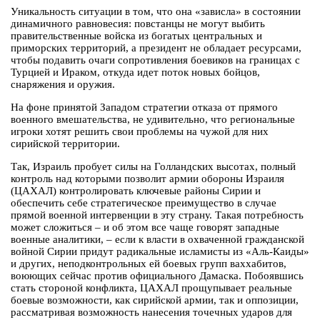
Уникальность ситуации в том, что она «зависла» в состоянии
динамичного равновесия: повстанцы не могут выбить
правительственные войска из богатых центральных и
приморских территорий, а президент не обладает ресурсами,
чтобы подавить очаги сопротивления боевиков на границах с
Турцией и Ираком, откуда идет поток новых бойцов,
снаряжения и оружия.
На фоне принятой Западом стратегии отказа от прямого
военного вмешательства, не удивительно, что региональные
игроки хотят решить свои проблемы на чужой для них
сирийской территории.
Так, Израиль пробует силы на Голландских высотах, полный
контроль над которыми позволит армии обороны Израиля
(ЦАХАЛ) контролировать ключевые районы Сирии и
обеспечить себе стратегическое преимущество в случае
прямой военной интервенции в эту страну. Такая потребность
может сложиться – и об этом все чаще говорят западные
военные аналитики, – если к власти в охваченной гражданской
войной Сирии придут радикальные исламисты из «Аль-Каиды»
и других, неподконтрольных ей боевых групп ваххабитов,
воюющих сейчас против официального Дамаска. Побоявшись
стать стороной конфликта, ЦАХАЛ прощупывает реальные
боевые возможности, как сирийской армии, так и оппозиции,
рассматривая возможность нанесения точечных ударов для