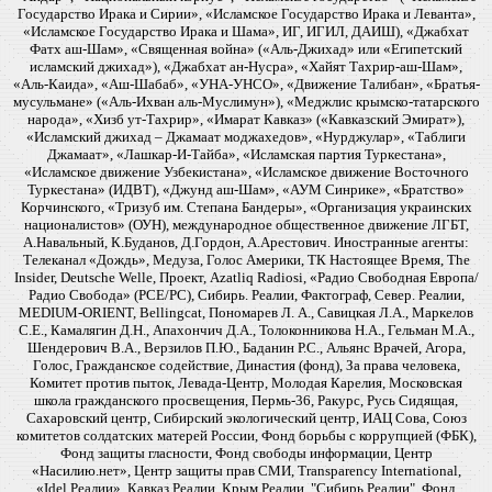
Государство Ирака и Сирии», «Исламское Государство Ирака и Леванта»,
«Исламское Государство Ирака и Шама», ИГ, ИГИЛ, ДАИШ), «Джабхат
Фатх аш-Шам», «Священная война» («Аль-Джихад» или «Египетский
исламский джихад»), «Джабхат ан-Нусра», «Хайят Тахрир-аш-Шам»,
«Аль-Каида», «Аш-Шабаб», «УНА-УНСО», «Движение Талибан», «Братья-
мусульмане» («Аль-Ихван аль-Муслимун»), «Меджлис крымско-татарского
народа», «Хизб ут-Тахрир», «Имарат Кавказ» («Кавказский Эмират»),
«Исламский джихад – Джамаат моджахедов», «Нурджулар», «Таблиги
Джамаат», «Лашкар-И-Тайба», «Исламская партия Туркестана»,
«Исламское движение Узбекистана», «Исламское движение Восточного
Туркестана» (ИДВТ), «Джунд аш-Шам», «АУМ Синрике», «Братство»
Корчинского, «Тризуб им. Степана Бандеры», «Организация украинских
националистов» (ОУН), международное общественное движение ЛГБТ,
А.Навальный, К.Буданов, Д.Гордон, А.Арестович. Иностранные агенты:
Телеканал «Дождь», Медуза, Голос Америки, ТК Настоящее Время, The
Insider, Deutsche Welle, Проект, Azatliq Radiosi, «Радио Свободная Европа/
Радио Свобода» (PCE/PC), Сибирь. Реалии, Фактограф, Север. Реалии,
MEDIUM-ORIENT, Bellingcat, Пономарев Л. А., Савицкая Л.А., Маркелов
С.Е., Камалягин Д.Н., Апахончич Д.А., Толоконникова Н.А., Гельман М.А.,
Шендерович В.А., Верзилов П.Ю., Баданин Р.С., Альянс Врачей, Агора,
Голос, Гражданское содействие, Династия (фонд), За права человека,
Комитет против пыток, Левада-Центр, Молодая Карелия, Московская
школа гражданского просвещения, Пермь-36, Ракурс, Русь Сидящая,
Сахаровский центр, Сибирский экологический центр, ИАЦ Сова, Союз
комитетов солдатских матерей России, Фонд борьбы с коррупцией (ФБК),
Фонд защиты гласности, Фонд свободы информации, Центр
«Насилию.нет», Центр защиты прав СМИ, Transparency International,
«Idel.Реалии», Кавказ.Реалии, Крым.Реалии, "Сибирь.Реалии", Фонд