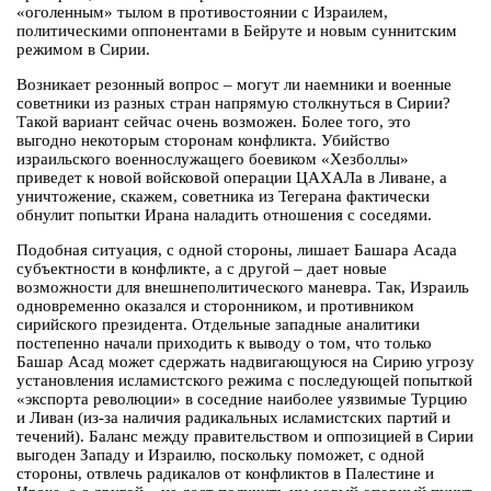
«оголенным» тылом в противостоянии с Израилем,
политическими оппонентами в Бейруте и новым суннитским
режимом в Сирии.
Возникает резонный вопрос – могут ли наемники и военные
советники из разных стран напрямую столкнуться в Сирии?
Такой вариант сейчас очень возможен. Более того, это
выгодно некоторым сторонам конфликта. Убийство
израильского военнослужащего боевиком «Хезболлы»
приведет к новой войсковой операции ЦАХАЛа в Ливане, а
уничтожение, скажем, советника из Тегерана фактически
обнулит попытки Ирана наладить отношения с соседями.
Подобная ситуация, с одной стороны, лишает Башара Асада
субъектности в конфликте, а с другой – дает новые
возможности для внешнеполитического маневра. Так, Израиль
одновременно оказался и сторонником, и противником
сирийского президента. Отдельные западные аналитики
постепенно начали приходить к выводу о том, что только
Башар Асад может сдержать надвигающуюся на Сирию угрозу
установления исламистского режима с последующей попыткой
«экспорта революции» в соседние наиболее уязвимые Турцию
и Ливан (из-за наличия радикальных исламистских партий и
течений). Баланс между правительством и оппозицией в Сирии
выгоден Западу и Израилю, поскольку поможет, с одной
стороны, отвлечь радикалов от конфликтов в Палестине и