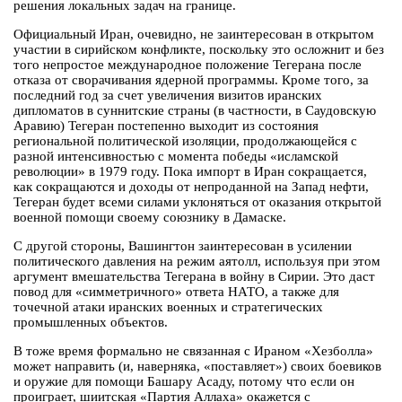
решения локальных задач на границе.
Официальный Иран, очевидно, не заинтересован в открытом
участии в сирийском конфликте, поскольку это осложнит и без
того непростое международное положение Тегерана после
отказа от сворачивания ядерной программы. Кроме того, за
последний год за счет увеличения визитов иранских
дипломатов в суннитские страны (в частности, в Саудовскую
Аравию) Тегеран постепенно выходит из состояния
региональной политической изоляции, продолжающейся с
разной интенсивностью с момента победы «исламской
революции» в 1979 году. Пока импорт в Иран сокращается,
как сокращаются и доходы от непроданной на Запад нефти,
Тегеран будет всеми силами уклоняться от оказания открытой
военной помощи своему союзнику в Дамаске.
С другой стороны, Вашингтон заинтересован в усилении
политического давления на режим аятолл, используя при этом
аргумент вмешательства Тегерана в войну в Сирии. Это даст
повод для «симметричного» ответа НАТО, а также для
точечной атаки иранских военных и стратегических
промышленных объектов.
В тоже время формально не связанная с Ираном «Хезболла»
может направить (и, наверняка, «поставляет») своих боевиков
и оружие для помощи Башару Асаду, потому что если он
проиграет, шиитская «Партия Аллаха» окажется с