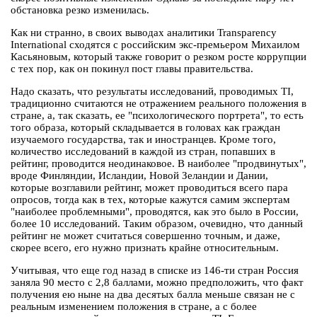
обстановка резко изменилась.
Как ни странно, в своих выводах аналитики Transparency
International сходятся с российским экс-премьером Михаилом
Касьяновым, который также говорит о резком росте коррупции
с тех пор, как он покинул пост главы правительства.
Надо сказать, что результаты исследований, проводимых TI,
традиционно считаются не отражением реального положения в
стране, а, так сказать, ее "психологического портрета", то есть
того образа, который складывается в головах как граждан
изучаемого государства, так и иностранцев. Кроме того,
количество исследований в каждой из стран, попавших в
рейтинг, проводится неодинаковое. В наиболее "продвинутых",
вроде Финляндии, Исландии, Новой Зеландии и Дании,
которые возглавили рейтинг, может проводиться всего пара
опросов, тогда как в тех, которые кажутся самим экспертам
"наиболее проблемными", проводятся, как это было в России,
более 10 исследований. Таким образом, очевидно, что данный
рейтинг не может считаться совершенно точным, и даже,
скорее всего, его нужно признать крайне относительным.
Учитывая, что еще год назад в списке из 146-ти стран Россия
заняла 90 место с 2,8 баллами, можно предположить, что факт
получения ею ныне на два десятых балла меньше связан не с
реальным изменением положения в стране, а с более