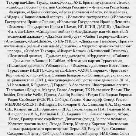
Тахрир аш-Шам, Таухид валь-Джихад, АУЕ, Братья мусульмане, Легион
«Свобода России» («Легион Свобода России»), «Чеченская Республика
Ичкерия», «Правый сектор», «Азов» (батальон «Азов», полк «Азов»),
«Айдар», «Национальный корпус», «Исламское государство» («Исламское
Государство Ирака и Сирии», «Исламское Государство Ирака и Леванта»,
«Исламское Государство Ирака и Шама», ИГ, ИГИЛ, ДАИШ), «Джабхат
Фатх аш-Шам», «Священная война» («Аль-Джихад» или «Египетский
исламский джихад»), «Джабхат ан-Нусра», «Хайят Тахрир-аш-Шам»,
«Аль-Каида», «Аш-Шабаб», «УНА-УНСО», «Движение Талибан», «Братья-
мусульмане» («Аль-Ихван аль-Муслимун»), «Меджлис крымско-татарского
народа», «Хизб ут-Тахрир», «Имарат Кавказ» («Кавказский Эмират»),
«Исламский джихад – Джамаат моджахедов», «Нурджулар», «Таблиги
Джамаат», «Лашкар-И-Тайба», «Исламская партия Туркестана»,
«Исламское движение Узбекистана», «Исламское движение Восточного
Туркестана» (ИДВТ), «Джунд аш-Шам», «АУМ Синрике», «Братство»
Корчинского, «Тризуб им. Степана Бандеры», «Организация украинских
националистов» (ОУН), международное общественное движение ЛГБТ,
А.Навальный, К.Буданов, Д.Гордон, А.Арестович. Иностранные агенты:
Телеканал «Дождь», Медуза, Голос Америки, ТК Настоящее Время, The
Insider, Deutsche Welle, Проект, Azatliq Radiosi, «Радио Свободная Европа/
Радио Свобода» (PCE/PC), Сибирь. Реалии, Фактограф, Север. Реалии,
MEDIUM-ORIENT, Bellingcat, Пономарев Л. А., Савицкая Л.А., Маркелов
С.Е., Камалягин Д.Н., Апахончич Д.А., Толоконникова Н.А., Гельман М.А.,
Шендерович В.А., Верзилов П.Ю., Баданин Р.С., Альянс Врачей, Агора,
Голос, Гражданское содействие, Династия (фонд), За права человека,
Комитет против пыток, Левада-Центр, Молодая Карелия, Московская
школа гражданского просвещения, Пермь-36, Ракурс, Русь Сидящая,
Сахаровский центр, Сибирский экологический центр, ИАЦ Сова, Союз