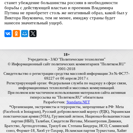
станет убеждение большинства россиян в необходимости
борьбы с действующей властью и преемник Владимира
Путина не приобретет столь же негативный образ, какой был у
Виктора Януковича, тем не менее, имиджу страны будет
нанесен значительный ущерб.
18+
Учредитель - ЗАО "Политические технологии"
© Информационный сайт политических комментариев "Политком.RU"
2001-2018
Свидетельство о регистрации средства массовой информации Эл № ФС77-
69227 от 06 апреля 2017 г.
Регистрирующий орган: Федеральная служба по надзору в сфере связи,
информационных технологий и массовых коммуникаций.
При полном или частичном использовании материалов сайта активная
гиперссылка на "Политком.RU" обязательна
Разработчик:
Standarta.NET
*Организации, экстремисты и террористы, запрещенные в РФ: Meta
(Facebook и Instagram), Русский добровольческий корпус (РДК), Украинская
повстанческая армия (УПА), Грузинский легион, Национал-Большевистская
партия (НБП), Талибан, Свидетели Иеговы, Мизантропик Дивижн,
Братство, Артподготовка, Тризуб им. Степана Бандеры, НСО, Славянский
союз, Формат-18, Хизб ут-Тахрир, Исламская партия Туркестана, Хайят