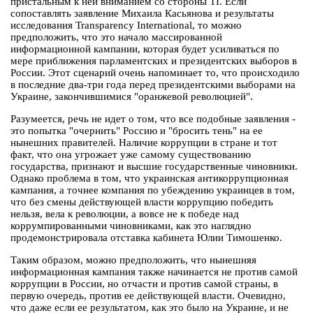
пристальным к ней вниманием со стороны TI. Если
сопоставлять заявление Михаила Касьянова и результаты
исследования Transparency International, то можно
предположить, что это начало массированной
информационной кампании, которая будет усиливаться по
мере приближения парламентских и президентских выборов в
России. Этот сценарий очень напоминает то, что происходило
в последние два-три года перед президентскими выборами на
Украине, закончившимися "оранжевой революцией".
Разумеется, речь не идет о том, что все подобные заявления -
это попытка "очернить" Россию и "бросить тень" на ее
нынешних правителей. Наличие коррупции в стране и тот
факт, что она угрожает уже самому существованию
государства, признают и высшие государственные чиновники.
Однако проблема в том, что украинская антикоррупционная
кампания, а точнее компания по убеждению украинцев в том,
что без смены действующей власти коррупцию победить
нельзя, вела к революции, а вовсе не к победе над
коррумпированными чиновниками, как это наглядно
продемонстрировала отставка кабинета Юлии Тимошенко.
Таким образом, можно предположить, что нынешняя
информационная кампания также начинается не против самой
коррупции в России, но отчасти и против самой страны, в
первую очередь, против ее действующей власти. Очевидно,
что даже если ее результатом, как это было на Украине, и не