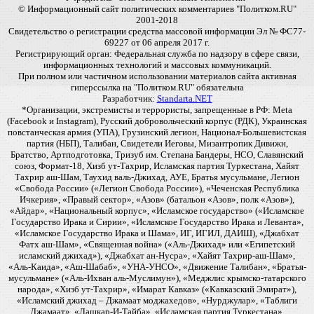
© Информационный сайт политических комментариев "Политком.RU"
2001-2018
Свидетельство о регистрации средства массовой информации Эл № ФС77-
69227 от 06 апреля 2017 г.
Регистрирующий орган: Федеральная служба по надзору в сфере связи,
информационных технологий и массовых коммуникаций.
При полном или частичном использовании материалов сайта активная
гиперссылка на "Политком.RU" обязательна
Разработчик:
Standarta.NET
*Организации, экстремисты и террористы, запрещенные в РФ: Meta
(Facebook и Instagram), Русский добровольческий корпус (РДК), Украинская
повстанческая армия (УПА), Грузинский легион, Национал-Большевистская
партия (НБП), Талибан, Свидетели Иеговы, Мизантропик Дивижн,
Братство, Артподготовка, Тризуб им. Степана Бандеры, НСО, Славянский
союз, Формат-18, Хизб ут-Тахрир, Исламская партия Туркестана, Хайят
Тахрир аш-Шам, Таухид валь-Джихад, АУЕ, Братья мусульмане, Легион
«Свобода России» («Легион Свобода России»), «Чеченская Республика
Ичкерия», «Правый сектор», «Азов» (батальон «Азов», полк «Азов»),
«Айдар», «Национальный корпус», «Исламское государство» («Исламское
Государство Ирака и Сирии», «Исламское Государство Ирака и Леванта»,
«Исламское Государство Ирака и Шама», ИГ, ИГИЛ, ДАИШ), «Джабхат
Фатх аш-Шам», «Священная война» («Аль-Джихад» или «Египетский
исламский джихад»), «Джабхат ан-Нусра», «Хайят Тахрир-аш-Шам»,
«Аль-Каида», «Аш-Шабаб», «УНА-УНСО», «Движение Талибан», «Братья-
мусульмане» («Аль-Ихван аль-Муслимун»), «Меджлис крымско-татарского
народа», «Хизб ут-Тахрир», «Имарат Кавказ» («Кавказский Эмират»),
«Исламский джихад – Джамаат моджахедов», «Нурджулар», «Таблиги
Джамаат», «Лашкар-И-Тайба», «Исламская партия Туркестана»,