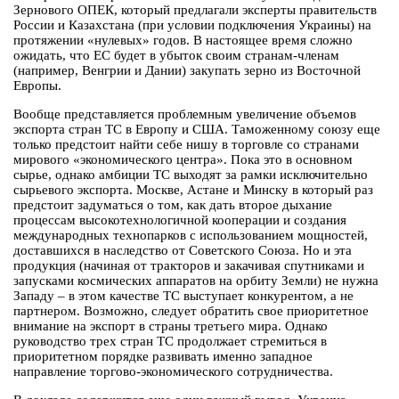
Зернового ОПЕК, который предлагали эксперты правительств
России и Казахстана (при условии подключения Украины) на
протяжении «нулевых» годов. В настоящее время сложно
ожидать, что ЕС будет в убыток своим странам-членам
(например, Венгрии и Дании) закупать зерно из Восточной
Европы.
Вообще представляется проблемным увеличение объемов
экспорта стран ТС в Европу и США. Таможенному союзу еще
только предстоит найти себе нишу в торговле со странами
мирового «экономического центра». Пока это в основном
сырье, однако амбиции ТС выходят за рамки исключительно
сырьевого экспорта. Москве, Астане и Минску в который раз
предстоит задуматься о том, как дать второе дыхание
процессам высокотехнологичной кооперации и создания
международных технопарков с использованием мощностей,
доставшихся в наследство от Советского Союза. Но и эта
продукция (начиная от тракторов и закачивая спутниками и
запусками космических аппаратов на орбиту Земли) не нужна
Западу – в этом качестве ТС выступает конкурентом, а не
партнером. Возможно, следует обратить свое приоритетное
внимание на экспорт в страны третьего мира. Однако
руководство трех стран ТС продолжает стремиться в
приоритетном порядке развивать именно западное
направление торгово-экономического сотрудничества.