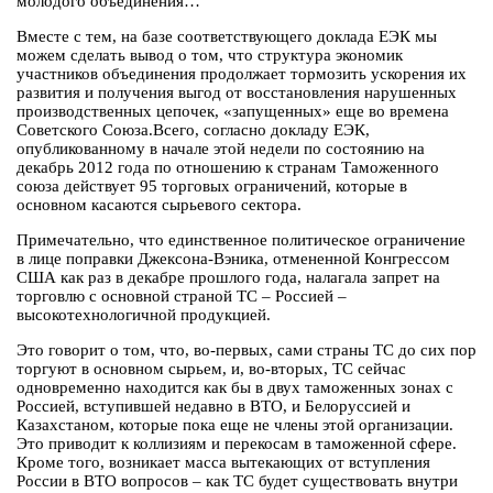
молодого объединения…
Вместе с тем, на базе соответствующего доклада ЕЭК мы
можем сделать вывод о том, что структура экономик
участников объединения продолжает тормозить ускорения их
развития и получения выгод от восстановления нарушенных
производственных цепочек, «запущенных» еще во времена
Советского Союза.Всего, согласно докладу ЕЭК,
опубликованному в начале этой недели по состоянию на
декабрь 2012 года по отношению к странам Таможенного
союза действует 95 торговых ограничений, которые в
основном касаются сырьевого сектора.
Примечательно, что единственное политическое ограничение
в лице поправки Джексона-Вэника, отмененной Конгрессом
США как раз в декабре прошлого года, налагала запрет на
торговлю с основной страной ТС – Россией –
высокотехнологичной продукцией.
Это говорит о том, что, во-первых, сами страны ТС до сих пор
торгуют в основном сырьем, и, во-вторых, ТС сейчас
одновременно находится как бы в двух таможенных зонах с
Россией, вступившей недавно в ВТО, и Белоруссией и
Казахстаном, которые пока еще не члены этой организации.
Это приводит к коллизиям и перекосам в таможенной сфере.
Кроме того, возникает масса вытекающих от вступления
России в ВТО вопросов – как ТС будет существовать внутри