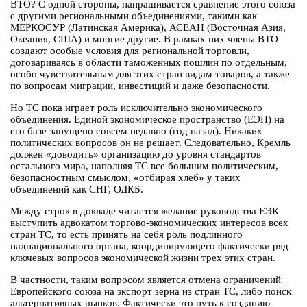
ВТО? С одной стороны, напрашивается сравнение этого союза
с другими региональными объединениями, такими как
МЕРКОСУР (Латинская Америка), АСЕАН (Восточная Азия,
Океания, США) и многие другие. В рамках них члены ВТО
создают особые условия для региональной торговли,
договариваясь в области таможенных пошлин по отдельным,
особо чувствительным для этих стран видам товаров, а также
по вопросам миграции, инвестиций и даже безопасности.
Но ТС пока играет роль исключительно экономического
объединения. Единой экономическое пространство (ЕЭП) на
его базе запущено совсем недавно (год назад). Никаких
политических вопросов он не решает. Следовательно, Кремль
должен «доводить» организацию до уровня стандартов
остального мира, наполняя ТС все большим политическим,
безопасностным смыслом, «отбирая хлеб» у таких
объединений как СНГ, ОДКБ.
Между строк в докладе читается желание руководства ЕЭК
выступить адвокатом торгово-экономических интересов всех
стран ТС, то есть принять на себя роль подлинного
наднационального органа, координирующего фактически ряд
ключевых вопросов экономической жизни трех этих стран.
В частности, таким вопросом является отмена ограничений
Европейского союза на экспорт зерна из стран ТС, либо поиск
альтернативных рынков. Фактически это путь к созданию