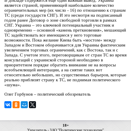
В докладе содержится еще один важный вывод. Украина
является страной, применяющей наибольшее количество
ограничительных мер (их число - 16) по отношению к странам
ТС (среди государств СНГ). И это несмотря на подписанный
годом ранее Договор о зоне свободной торговли в рамках
СНГ. Украина – это ключевой потенциальный участник и
одновременно – основной «камень преткновения», мешающий
ТС задействовать все имеющиеся у него торговые
возможности. Пока желание Киева быть «мостом» между
Западом и Востоком оборачивается для Украины фактическим
увеличением торговых ограничений, как с Востока, так и с
Запада. С учетом этого, переговорщикам от стран ТС во время
консультаций с украинской стороной необходимо в
приоритетном порядке обратить внимание не на вопросы
всеобъемлющей интеграции, а на снятие таких вот
относительно небольших, но существенных барьеров, которые
реально приблизят страну к ТС, не поднимая политического
«шума».
Олег Горбунов – политический обозреватель
18+
Учредитель - ЗАО "Политические технологии"