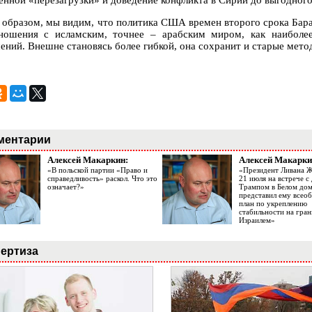
енной «перезагрузки» и доведение конфликта в Сирии до выгодно
 образом, мы видим, что политика США времен второго срока Бар
ношения с исламским, точнее – арабским миром, как наиболе
ений. Внешне становясь более гибкой, она сохранит и старые мето
ментарии
Алексей Макаркин:
Алексей Макарки
«В польской партии «Право и
«Президент Ливана 
справедливость» раскол. Что это
21 июля на встрече 
означает?»
Трампом в Белом до
представил ему все
план по укреплению
стабильности на гран
Израилем»
ертиза