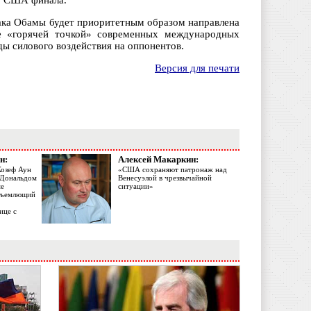
го США финала.
ака Обамы будет приоритетным образом направлена
е «горячей точкой» современных международных
ды силового воздействия на оппонентов.
Версия для печати
н:
Алексей Макаркин:
Жозеф Аун
«США сохраняют патронаж над
с Дональдом
Венесуэлой в чрезвычайной
ме
ситуации»
объемлющий
ице с