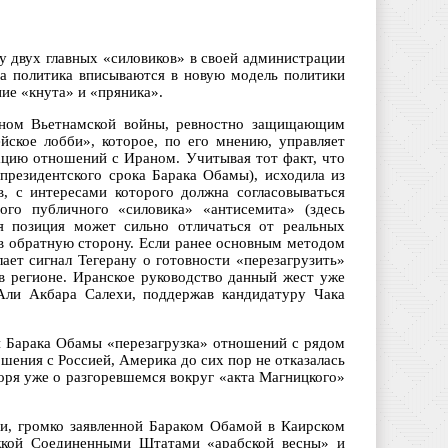
 двух главных «силовиков» в своей администрации
а политика вписываются в новую модель политики
ие «кнута» и «пряника».
ераном Вьетнамской войны, ревностно защищающим
ское лобби», которое, по его мнению, управляет
ацию отношений с Ираном. Учитывая тот факт, что
 президентского срока Барака Обамы), исходила из
, с интересами которого должна согласовываться
ного публичного «силовика» «антисемита» (здесь
я позиция может сильно отличаться от реальных
 в обратную сторону. Если ранее основным методом
ает сигнал Тегерану о готовности «перезагрузить»
 регионе. Иранское руководство данный жест уже
Али Акбара Салехи, поддержав кандидатуру Чака
й Барака Обамы «перезагрузка» отношений с рядом
шения с Россией, Америка до сих пор не отказалась
оря уже о разгоревшемся вокруг «акта Магницкого»
и, громко заявленной Бараком Обамой в Каирском
ержкой Соединенными Штатами «арабской весны» и