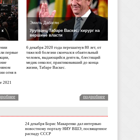
Эмиль Дабагян
 к
Уругваец Табаре Васкес: хирург на
вершине власти
ении
6 декабря 2020 года перешагнув 80 лет, от
сли первые
тяжелой болезни скончался обаятельный
кции,
человек, выдающийся деятель, блестящий
ание
медик онколог, практиковавший до конца
няном
жизни, Табаре Васкес.
ии огня в
ле 2021
дробнее
подробнее
24 декабря Борис Макаренко дал интервью
новостному порталу НИУ ВШЭ, посвященное
распаду СССР