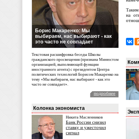
намеч
Таким
на от
отнош
Борис Макаренко: Мы
выбираем, нас выбирают - как
это часто не совпадает
Текстовая расшифровка беседы Школы
гражданского просвещения (признана Минюстом
Ком
организацией, выполняющей функции
иностранного агента) с президентом Центра
политических технологий Борисом Макаренко на
тему «Мы выбираем, нас выбирают - как это
часто не совпадает».
подробнее
Колонка экономиста
Эксп
Никита Масленников
Банк России снизил
ставку и ужесточил
сигнал