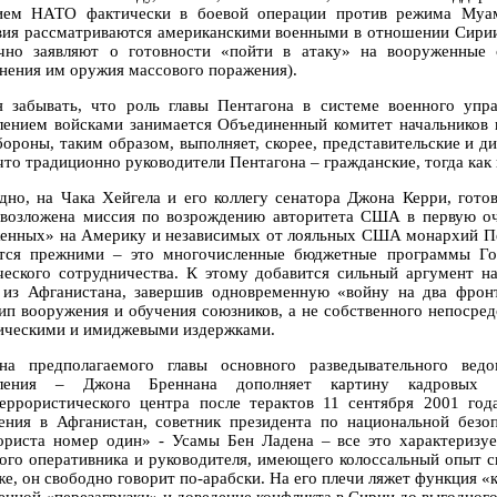
ием НАТО фактически в боевой операции против режима Муам
вия рассматриваются американскими военными в отношении Сирии
чно заявляют о готовности «пойти в атаку» на вооруженные 
нения им оружия массового поражения).
я забывать, что роль главы Пентагона в системе военного уп
лением войсками занимается Объединенный комитет начальников 
ороны, таким образом, выполняет, скорее, представительские и д
 что традиционно руководители Пентагона – гражданские, тогда как
дно, на Чака Хейгела и его коллегу сенатора Джона Керри, гото
 возложена миссия по возрождению авторитета США в первую оче
енных» на Америку и независимых от лояльных США монархий Пе
тся прежними – это многочисленные бюджетные программы Гос
ческого сотрудничества. К этому добавится сильный аргумент н
 из Афганистана, завершив одновременную «войну на два фрон
ип вооружения и обучения союзников, а не собственного непосре
ическими и имиджевыми издержками.
на предполагаемого главы основного разведывательного вед
вления – Джона Бреннана дополняет картину кадровых 
еррористического центра после терактов 11 сентября 2001 год
ения в Афганистан, советник президента по национальной без
ориста номер один» - Усамы Бен Ладена – все это характеризуе
ого оперативника и руководителя, имеющего колоссальный опыт с
же, он свободно говорит по-арабски. На его плечи ляжет функция «