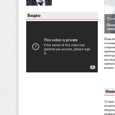
Видео
Поли
Поко
совр
Поколе
основн
совреме
принци
интегр
послед
значит
вспять 
Нов
23 мая
полити
награж
развит