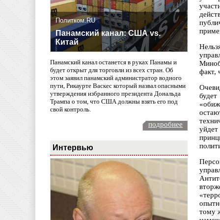
участ
дейст
Политком.RU
публи
приме
Панамский канал: США vs.
Китай
Нельз
управ
Панамский канал останется в руках Панамы и
Миноб
будет открыт для торговли из всех стран. Об
факт,
этом заявил панамский администратор водного
пути, Рикаурте Васкес который назвал опасными
Очеви
утверждения избранного президента Дональда
будет
Трампа о том, что США должны взять его под
«обиж
свой контроль.
остаю
техни
подробнее
уйдет
принц
полит
Интервью
Персо
упра
Антит
вторж
«терр
опытн
тому 