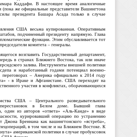
мара Каддафи. В настоящее время аналогичные
 (пока же официальные представители Вашингтона
силы президента Башара Асада только в случае
равления США весьма купированная. Оперативным
штабов, подчиненный президенту напрямую. Глава
ипломатические функции. Этим обуславливается тот
 председатели комитета – генералы.
вящегося возглавить Государственный департамент,
редь в странах Ближнего Востока, так или иначе
рсидского залива. Инструменты внешней политики
депа и наработанный годами потенциал военно-
а переговорах – Америка официально к 2014 году
та» - в Ираке и Афганистане. США переходят на
дственного участия в конфликтах, оборачивающихся
омства США – Центрального разведывательного
перестановок в Белом доме. Бывший глава
а, один из авторов «ответа» «Аль-Каиде» в виде
опасности, курировавший операцию по устранению
т Джона Бреннана как вашингтонского «ястреба»,
пецопераций, в том числе и на Ближнем Востоке. К
кнута» американской политики в случае пробуксовок