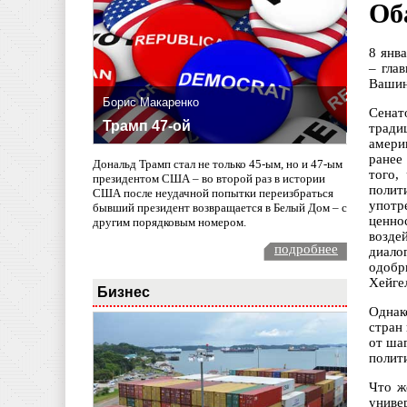
Об
8 янв
– гла
Вашин
Борис Макаренко
Сенат
Трамп 47-ой
тради
амери
ранее
Дональд Трамп стал не только 45-ым, но и 47-ым
того,
президентом США – во второй раз в истории
полит
США после неудачной попытки переизбраться
употр
бывший президент возвращается в Белый Дом – с
ценно
другим порядковым номером.
возде
подробнее
диало
одобр
Хейгел
Бизнес
Однак
стран
от ша
полит
Что ж
униве