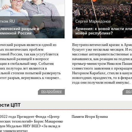
тком.RU
Сергей Маркедонов
ленческий разрыв в
Армения: к новой власти или
еменной России
новой республике?
нческий разрыв является одной из
Внутриполитический кризис в Арм
ых политических проблем
бушует уже несколько месяцев. И е
нной России, так как усугубляется
массовые антиправительственные а
пиальной разницей в вопросе
начавшиеся, как реакция на подпис
ации в глобальный мир. События
премьер-министром Николом Паши
них полутора лет являются в
совместного заявления о прекращен
ельной степени попыткой развернуть
Нагорном Карабахе, стихли в канун
этот разрыв, вернувшись к «норме».
новогодних празднеств, то в февра
года они получили новый импульс.
подробнее
по
ости ЦПТ
 2022 года Президент Фонда «Центр
Памяти Игоря Бунина
ческих технологий» Борис Макаренко
ден Медалью НИУ ВШЭ «За вклад в
ие университета»