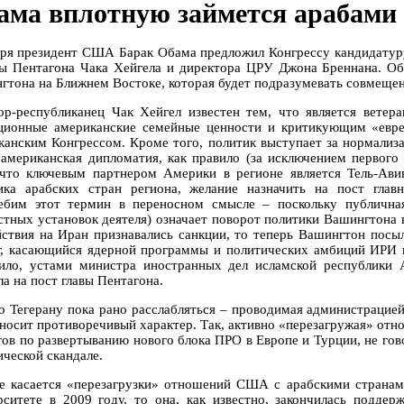
ама вплотную займется арабами
аря президент США Барак Обама предложил Конгрессу кандидатуру
вы Пентагона Чака Хейгела и директора ЦРУ Джона Бреннана. Об
гтона на Ближнем Востоке, которая будет подразумевать совмещен
ор-республиканец Чак Хейгел известен тем, что является вет
ционные американские семейные ценности и критикующим «еврей
канским Конгрессом. Кроме того, политик выступает за нормализ
 американская дипломатия, как правило (за исключением первого
 что ключевым партнером Америки в регионе является Тель-Авив
ика арабских стран региона, желание назначить на пост глав
ебим этот термин в переносном смысле – поскольку публична
стных установок деятеля) означает поворот политики Вашингтона
йствия на Иран признавались санкции, то теперь Вашингтон посыл
г, касающийся ядерной программы и политических амбиций ИРИ в
ило, устами министра иностранных дел исламской республики 
а на пост главы Пентагона.
о Тегерану пока рано расслабляться – проводимая администрацие
 носит противоречивый характер. Так, активно «перезагружая» отно
гов по развертыванию нового блока ПРО в Европе и Турции, не гов
ической скандале.
е касается «перезагрузки» отношений США с арабскими странам
рситете в 2009 году, то она, как известно, закончилась подд