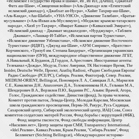
«Исламское Государство Ирака и Шама», ИГ, ИГИЛ, ДАИШ), «Джабхат
Фатх аш-Шам», «Священная война» («Аль-Джихад» или «Египетский
исламский джихад»), «Джабхат ан-Нусра», «Хайят Тахрир-аш-Шам»,
«Аль-Каида», «Аш-Шабаб», «УНА-УНСО», «Движение Талибан», «Братья-
мусульмане» («Аль-Ихван аль-Муслимун»), «Меджлис крымско-татарского
народа», «Хизб ут-Тахрир», «Имарат Кавказ» («Кавказский Эмират»),
«Исламский джихад – Джамаат моджахедов», «Нурджулар», «Таблиги
Джамаат», «Лашкар-И-Тайба», «Исламская партия Туркестана»,
«Исламское движение Узбекистана», «Исламское движение Восточного
Туркестана» (ИДВТ), «Джунд аш-Шам», «АУМ Синрике», «Братство»
Корчинского, «Тризуб им. Степана Бандеры», «Организация украинских
националистов» (ОУН), международное общественное движение ЛГБТ,
А.Навальный, К.Буданов, Д.Гордон, А.Арестович. Иностранные агенты:
Телеканал «Дождь», Медуза, Голос Америки, ТК Настоящее Время, The
Insider, Deutsche Welle, Проект, Azatliq Radiosi, «Радио Свободная Европа/
Радио Свобода» (PCE/PC), Сибирь. Реалии, Фактограф, Север. Реалии,
MEDIUM-ORIENT, Bellingcat, Пономарев Л. А., Савицкая Л.А., Маркелов
С.Е., Камалягин Д.Н., Апахончич Д.А., Толоконникова Н.А., Гельман М.А.,
Шендерович В.А., Верзилов П.Ю., Баданин Р.С., Альянс Врачей, Агора,
Голос, Гражданское содействие, Династия (фонд), За права человека,
Комитет против пыток, Левада-Центр, Молодая Карелия, Московская
школа гражданского просвещения, Пермь-36, Ракурс, Русь Сидящая,
Сахаровский центр, Сибирский экологический центр, ИАЦ Сова, Союз
комитетов солдатских матерей России, Фонд борьбы с коррупцией (ФБК),
Фонд защиты гласности, Фонд свободы информации, Центр
«Насилию.нет», Центр защиты прав СМИ, Transparency International,
«Idel.Реалии», Кавказ.Реалии, Крым.Реалии, "Сибирь.Реалии", Фонд
Беллингкет (Stichting Bellingcat), «Международное историко-