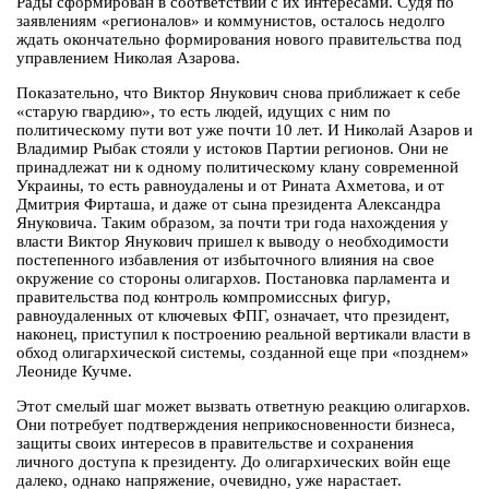
Рады сформирован в соответствии с их интересами. Судя по
заявлениям «регионалов» и коммунистов, осталось недолго
ждать окончательно формирования нового правительства под
управлением Николая Азарова.
Показательно, что Виктор Янукович снова приближает к себе
«старую гвардию», то есть людей, идущих с ним по
политическому пути вот уже почти 10 лет. И Николай Азаров и
Владимир Рыбак стояли у истоков Партии регионов. Они не
принадлежат ни к одному политическому клану современной
Украины, то есть равноудалены и от Рината Ахметова, и от
Дмитрия Фирташа, и даже от сына президента Александра
Януковича. Таким образом, за почти три года нахождения у
власти Виктор Янукович пришел к выводу о необходимости
постепенного избавления от избыточного влияния на свое
окружение со стороны олигархов. Постановка парламента и
правительства под контроль компромиссных фигур,
равноудаленных от ключевых ФПГ, означает, что президент,
наконец, приступил к построению реальной вертикали власти в
обход олигархической системы, созданной еще при «позднем»
Леониде Кучме.
Этот смелый шаг может вызвать ответную реакцию олигархов.
Они потребует подтверждения неприкосновенности бизнеса,
защиты своих интересов в правительстве и сохранения
личного доступа к президенту. До олигархических войн еще
далеко, однако напряжение, очевидно, уже нарастает.