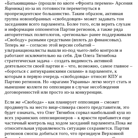
«Батькивщины» (прошли по квоте «Фронта перемен» Арсения
Яценюка) из-за их готовности переметнуться в
пропрезидентское большинство. Таким образом, активная
группа новоизбранных «свободовцев» может задавать тон
заседаниям всего парламента. Более того, если верить слухам
и информации оппонентов Партии регионов, а также ряда
авторитетных политологов, «регионалы» ранее поддерживали
«Свободу» разными средствами (вплоть до финансовых).
Теперь же – согласно этой версии событий –
ультранационалисты вышли из-под чьего-либо контроля и
работают исключительно на себя. Для Олега Тягнибока
стратегическая задача – создать видимость активной
деятельности своей партии и – что, возможно, самое главное –
«бороться с антиукраинскими силами» в парламенте, к
которым в первую очередь «свободовцы» относят КПУ и
Партию регионов. Но «врагами Украины» легко могут стать и
нынешние коллеги по оппозиции в случае несоблюдения
договоренностей или просто из-за конкуренции.
Если же «Свобода» - как планирует оппозиция – сможет
продвинуть на место вице-спикера своего представителя, это
будет означать, что Олег Тягнибок сорвал наибольший куш из
всех украинских оппозиционеров – к яркости прибавится еще
частичный контроль над ходом заседаний парламента.Пока же
относительная управляемость ситуации сохраняется. Партия
регионов смогла добиться того, что президиум Верховной