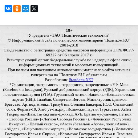
18+
Учредитель - ЗАО "Политические технологии"
© Информационный сайт политических комментариев "Политком.RU"
2001-2018
Свидетельство о регистрации средства массовой информации Эл № ФС77-
69227 от 06 апреля 2017 г.
Регистрирующий орган: Федеральная служба по надзору в сфере связи,
информационных технологий и массовых коммуникаций.
При полном или частичном использовании материалов сайта активная
гиперссылка на "Политком.RU" обязательна
Разработчик:
Standarta.NET
*Организации, экстремисты и террористы, запрещенные в РФ: Meta
(Facebook и Instagram), Русский добровольческий корпус (РДК), Украинская
повстанческая армия (УПА), Грузинский легион, Национал-Большевистская
партия (НБП), Талибан, Свидетели Иеговы, Мизантропик Дивижн,
Братство, Артподготовка, Тризуб им. Степана Бандеры, НСО, Славянский
союз, Формат-18, Хизб ут-Тахрир, Исламская партия Туркестана, Хайят
Тахрир аш-Шам, Таухид валь-Джихад, АУЕ, Братья мусульмане, Легион
«Свобода России» («Легион Свобода России»), «Чеченская Республика
Ичкерия», «Правый сектор», «Азов» (батальон «Азов», полк «Азов»),
«Айдар», «Национальный корпус», «Исламское государство» («Исламское
Государство Ирака и Сирии», «Исламское Государство Ирака и Леванта»,