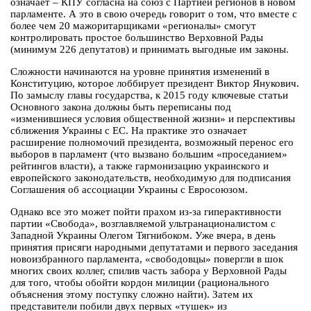
означает – КПУ согласна на союз с Партией регионов в новом
парламенте. А это в свою очередь говорит о том, что вместе с
более чем 20 мажоритарщиками «регионалы» смогут
контролировать простое большинство Верховной Рады
(минимум 226 депутатов) и принимать выгодные им законы.
Сложности начинаются на уровне принятия изменений в
Конституцию, которое лоббирует президент Виктор Янукович.
По замыслу главы государства, к 2015 году ключевые статьи
Основного закона должны быть переписаны под
«изменившиеся условия общественной жизни» и перспективы
сближения Украины с ЕС. На практике это означает
расширение полномочий президента, возможный перенос его
выборов в парламент (что вызвано большим «проседанием»
рейтингов власти), а также гармонизацию украинского и
европейского законодательств, необходимую для подписания
Соглашения об ассоциации Украины с Евросоюзом.
Однако все это может пойти прахом из-за гиперактивности
партии «Свобода», возглавляемой ультранационалистом с
Западной Украины Олегом Тягнибоком. Уже вчера, в день
принятия присяги народными депутатами и первого заседания
новоизбранного парламента, «свободовцы» повергли в шок
многих своих коллег, спилив часть забора у Верховной Рады
для того, чтобы обойти кордон милиции (рационального
объяснения этому поступку сложно найти). Затем их
представители побили двух первых «тушек» из