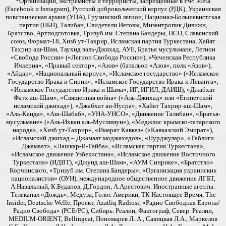
*Организации, экстремисты и террористы, запрещенные в РФ: Meta
(Facebook и Instagram), Русский добровольческий корпус (РДК), Украинская
повстанческая армия (УПА), Грузинский легион, Национал-Большевистская
партия (НБП), Талибан, Свидетели Иеговы, Мизантропик Дивижн,
Братство, Артподготовка, Тризуб им. Степана Бандеры, НСО, Славянский
союз, Формат-18, Хизб ут-Тахрир, Исламская партия Туркестана, Хайят
Тахрир аш-Шам, Таухид валь-Джихад, АУЕ, Братья мусульмане, Легион
«Свобода России» («Легион Свобода России»), «Чеченская Республика
Ичкерия», «Правый сектор», «Азов» (батальон «Азов», полк «Азов»),
«Айдар», «Национальный корпус», «Исламское государство» («Исламское
Государство Ирака и Сирии», «Исламское Государство Ирака и Леванта»,
«Исламское Государство Ирака и Шама», ИГ, ИГИЛ, ДАИШ), «Джабхат
Фатх аш-Шам», «Священная война» («Аль-Джихад» или «Египетский
исламский джихад»), «Джабхат ан-Нусра», «Хайят Тахрир-аш-Шам»,
«Аль-Каида», «Аш-Шабаб», «УНА-УНСО», «Движение Талибан», «Братья-
мусульмане» («Аль-Ихван аль-Муслимун»), «Меджлис крымско-татарского
народа», «Хизб ут-Тахрир», «Имарат Кавказ» («Кавказский Эмират»),
«Исламский джихад – Джамаат моджахедов», «Нурджулар», «Таблиги
Джамаат», «Лашкар-И-Тайба», «Исламская партия Туркестана»,
«Исламское движение Узбекистана», «Исламское движение Восточного
Туркестана» (ИДВТ), «Джунд аш-Шам», «АУМ Синрике», «Братство»
Корчинского, «Тризуб им. Степана Бандеры», «Организация украинских
националистов» (ОУН), международное общественное движение ЛГБТ,
А.Навальный, К.Буданов, Д.Гордон, А.Арестович. Иностранные агенты:
Телеканал «Дождь», Медуза, Голос Америки, ТК Настоящее Время, The
Insider, Deutsche Welle, Проект, Azatliq Radiosi, «Радио Свободная Европа/
Радио Свобода» (PCE/PC), Сибирь. Реалии, Фактограф, Север. Реалии,
MEDIUM-ORIENT, Bellingcat, Пономарев Л. А., Савицкая Л.А., Маркелов