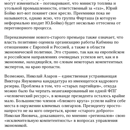
могут измениться – поговаривают, что министр топлива и
угольной промышленности, ответственный за «газ», Юрий
Бойко вот-вот покинет свое кресло. Преемники пока не
называются, однако ясно, что группа Фирташа (в которую
неформально входит Ю.Бойко) будет несколько оттеснена от
переговорного процесса.
Переназначение нового-старого премьера также означает, что
власть позитивно оценила организацию работы Кабмина по
отношениям с Европой и Россией, а также в области
экономической политики. Это странно, так как на европейском
и российском направлениях очевидных успехов нет, как и в
экономике, находящейся, по словам некоторых компетентных
экспертов, на краю пропасти.
Возможно, Николай Азаров – единственная устраивающая
Виктора Януковича кандидатура из имеющегося кадрового
резерва. Проблема в том, что «старых партийцев», откуда
можно было бы черпать неангажированный ни одной ФПГ
«человеческий ресурс», в команде президента осталось крайне
мало. Большинство членов «близкого круга» успели найти себе
места в окружении ключевых олигархов. Президенту просто-
напросто не на кого опереться, кроме «старого доброго»
Николая Яновича, доказавшего, по мнению «регионалов» свою
«исключительную компетентность» в вопросах управления
экономикой.