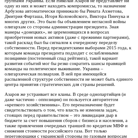
группами Украины. Если Николай Азаров не представляет ни
одну из них и может находить компромиссы, то назначение
Арбузова автоматически принижало бы Рината Ахметова,
Дмитрия Фирташа, Игоря Коломойского, Виктора Пинчука и
многих других. Это было бы объявлением негласной войны
олигархам со стороны администрации президента. Зная
манеры «донецких», не церемонящихся в вопросах
приобретения новых активов (даже с прежними партнерами),
такой расклад был бы сигналом к очередному переделу
собственности. Перед президентскими выборами 2015 года, к
которым команда президента подходит с ослабленными
позициями (постепенный спад рейтинга), такой вариант
развития событий мог бы резко сократить шансы правящей
команды на политическое выживание. Украина –
олигархическая полиархия. В ней при имеющейся
распыленной структуре собственности не может быть единого
центра принятия стратегических для страны решений.
Азаров же устраивает все кланы. В среде однопартийцев (и
даже частично - оппозиции) он пользуется авторитетом
«крепкого хозяйственника». Его переназначение будет
свидетельствовать о том, что власть не изменила задач,
стоящих перед правительством – это ликвидация дыр в
бюджете за счет повышения сборов с бизнеса и населения, а
также привлечения очередных траншей по кредитам МВФ и
снижения стоимости российского газа. Вот только
переговорщики с украинской стороны по газовым вопросам