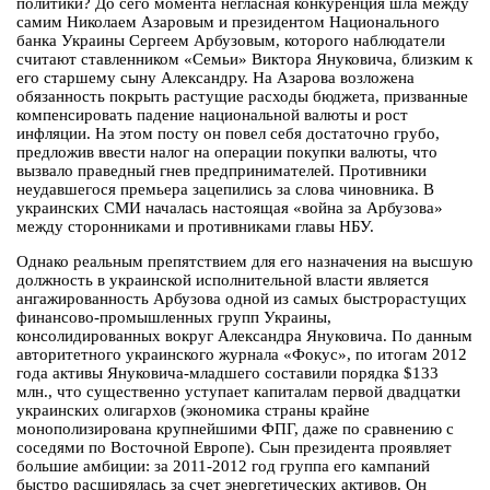
политики? До сего момента негласная конкуренция шла между
самим Николаем Азаровым и президентом Национального
банка Украины Сергеем Арбузовым, которого наблюдатели
считают ставленником «Семьи» Виктора Януковича, близким к
его старшему сыну Александру. На Азарова возложена
обязанность покрыть растущие расходы бюджета, призванные
компенсировать падение национальной валюты и рост
инфляции. На этом посту он повел себя достаточно грубо,
предложив ввести налог на операции покупки валюты, что
вызвало праведный гнев предпринимателей. Противники
неудавшегося премьера зацепились за слова чиновника. В
украинских СМИ началась настоящая «война за Арбузова»
между сторонниками и противниками главы НБУ.
Однако реальным препятствием для его назначения на высшую
должность в украинской исполнительной власти является
ангажированность Арбузова одной из самых быстрорастущих
финансово-промышленных групп Украины,
консолидированных вокруг Александра Януковича. По данным
авторитетного украинского журнала «Фокус», по итогам 2012
года активы Януковича-младшего составили порядка $133
млн., что существенно уступает капиталам первой двадцатки
украинских олигархов (экономика страны крайне
монополизирована крупнейшими ФПГ, даже по сравнению с
соседями по Восточной Европе). Сын президента проявляет
большие амбиции: за 2011-2012 год группа его кампаний
быстро расширялась за счет энергетических активов. Он