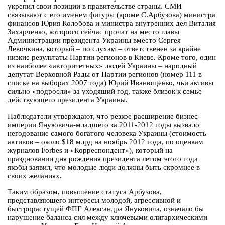
укрепил свои позиции в правительстве страны. СМИ
связывают с его именем фигуры (кроме С.Арбузова) министра
финансов Юрия Колобова и министра внутренних дел Виталия
Захарченко, которого сейчас прочат на место главы
Администрации президента Украины вместо Сергея
Левочкина, который – по слухам – ответственен за крайне
низкие результаты Партии регионов в Киеве. Кроме того, один
из наиболее «авторитетных» людей Украины – народный
депутат Верховной Рады от Партии регионов (номер 111 в
списке на выборах 2007 года) Юрий Иванющенко, чьи активы
сильно «подросли» за уходящий год, также близок к семье
действующего президента Украины.
Наблюдатели утверждают, что резкое расширение бизнес-
империи Януковича-младшего за 2011-2012 годы вызвало
негодование самого богатого человека Украины (стоимость
активов – около $18 млрд на ноябрь 2012 года, по оценкам
журналов Forbes и «Корреспондент»), который на
праздновании дня рождения президента летом этого года
якобы заявил, что молодые люди должны быть скромнее в
своих желаниях.
Таким образом, повышение статуса Арбузова,
представляющего интересы молодой, агрессивной и
быстрорастущей ФПГ Александра Януковича, означало бы
нарушение баланса сил между ключевыми олигархическими