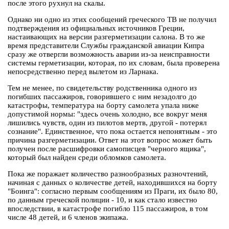
после этого рухнул на скалы.
Однако ни одно из этих сообщений греческого ТВ не получил
подтверждения из официальных источников Греции,
настаивающих на версии разгерметизации салона. В то же
время представители Службы гражданской авиации Кипра
сразу же отвергли возможность аварии из-за неисправности
системы герметизации, которая, по их словам, была проверена
непосредственно перед вылетом из Ларнака.
Тем не менее, по свидетельству родственника одного из
погибших пассажиров, говорившего с ним незадолго до
катастрофы, температура на борту самолета упала ниже
допустимой нормы: "здесь очень холодно, все вокруг меня
лишились чувств, один из пилотов мертв, другой - потерял
сознание". Единственное, что пока остается непонятным - это
причина разгерметизации. Ответ на этот вопрос может быть
получен после расшифровки самописцев "черного ящика",
который был найден среди обломков самолета.
Пока же поражает количество разнообразных разночтений,
начиная с данных о количестве детей, находившихся на борту
"Боинга": согласно первым сообщениям из Праги, их было 80,
по данным греческой полиции - 10, и как стало известно
впоследствии, в катастрофе погибло 115 пассажиров, в том
числе 48 детей, и 6 членов экипажа.