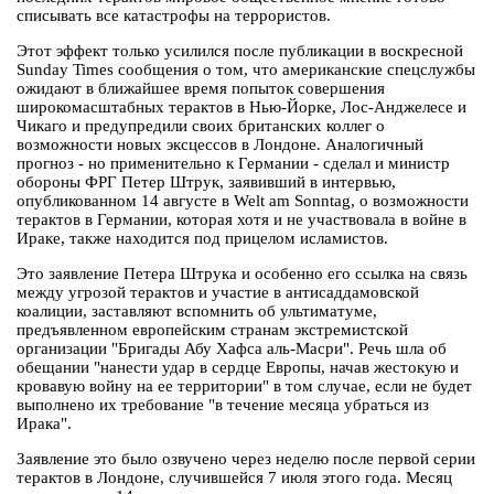
списывать все катастрофы на террористов.
Этот эффект только усилился после публикации в воскресной
Sunday Times сообщения о том, что американские спецслужбы
ожидают в ближайшее время попыток совершения
широкомасштабных терактов в Нью-Йорке, Лос-Анджелесе и
Чикаго и предупредили своих британских коллег о
возможности новых эксцессов в Лондоне. Аналогичный
прогноз - но применительно к Германии - сделал и министр
обороны ФРГ Петер Штрук, заявивший в интервью,
опубликованном 14 августе в Welt am Sonntag, о возможности
терактов в Германии, которая хотя и не участвовала в войне в
Ираке, также находится под прицелом исламистов.
Это заявление Петера Штрука и особенно его ссылка на связь
между угрозой терактов и участие в антисаддамовской
коалиции, заставляют вспомнить об ультиматуме,
предъявленном европейским странам экстремистской
организации "Бригады Абу Хафса аль-Масри". Речь шла об
обещании "нанести удар в сердце Европы, начав жестокую и
кровавую войну на ее территории" в том случае, если не будет
выполнено их требование "в течение месяца убраться из
Ирака".
Заявление это было озвучено через неделю после первой серии
терактов в Лондоне, случившейся 7 июля этого года. Месяц