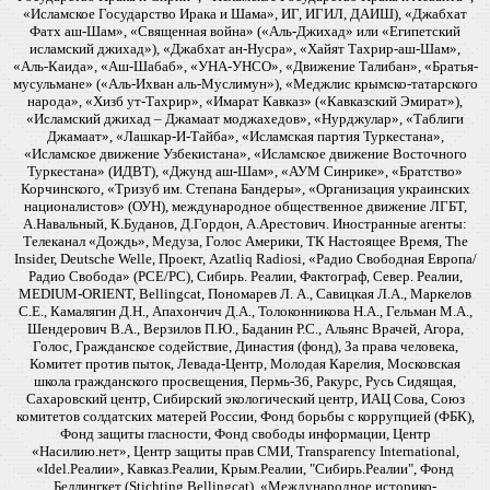
«Исламское Государство Ирака и Шама», ИГ, ИГИЛ, ДАИШ), «Джабхат
Фатх аш-Шам», «Священная война» («Аль-Джихад» или «Египетский
исламский джихад»), «Джабхат ан-Нусра», «Хайят Тахрир-аш-Шам»,
«Аль-Каида», «Аш-Шабаб», «УНА-УНСО», «Движение Талибан», «Братья-
мусульмане» («Аль-Ихван аль-Муслимун»), «Меджлис крымско-татарского
народа», «Хизб ут-Тахрир», «Имарат Кавказ» («Кавказский Эмират»),
«Исламский джихад – Джамаат моджахедов», «Нурджулар», «Таблиги
Джамаат», «Лашкар-И-Тайба», «Исламская партия Туркестана»,
«Исламское движение Узбекистана», «Исламское движение Восточного
Туркестана» (ИДВТ), «Джунд аш-Шам», «АУМ Синрике», «Братство»
Корчинского, «Тризуб им. Степана Бандеры», «Организация украинских
националистов» (ОУН), международное общественное движение ЛГБТ,
А.Навальный, К.Буданов, Д.Гордон, А.Арестович. Иностранные агенты:
Телеканал «Дождь», Медуза, Голос Америки, ТК Настоящее Время, The
Insider, Deutsche Welle, Проект, Azatliq Radiosi, «Радио Свободная Европа/
Радио Свобода» (PCE/PC), Сибирь. Реалии, Фактограф, Север. Реалии,
MEDIUM-ORIENT, Bellingcat, Пономарев Л. А., Савицкая Л.А., Маркелов
С.Е., Камалягин Д.Н., Апахончич Д.А., Толоконникова Н.А., Гельман М.А.,
Шендерович В.А., Верзилов П.Ю., Баданин Р.С., Альянс Врачей, Агора,
Голос, Гражданское содействие, Династия (фонд), За права человека,
Комитет против пыток, Левада-Центр, Молодая Карелия, Московская
школа гражданского просвещения, Пермь-36, Ракурс, Русь Сидящая,
Сахаровский центр, Сибирский экологический центр, ИАЦ Сова, Союз
комитетов солдатских матерей России, Фонд борьбы с коррупцией (ФБК),
Фонд защиты гласности, Фонд свободы информации, Центр
«Насилию.нет», Центр защиты прав СМИ, Transparency International,
«Idel.Реалии», Кавказ.Реалии, Крым.Реалии, "Сибирь.Реалии", Фонд
Беллингкет (Stichting Bellingcat), «Международное историко-