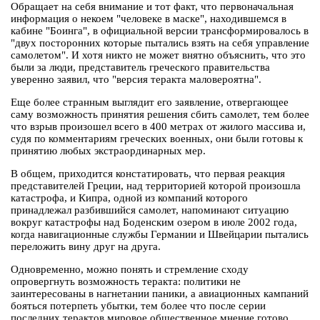
Обращает на себя внимание и тот факт, что первоначальная
информация о некоем "человеке в маске", находившемся в
кабине "Боинга", в официальной версии трансформировалось в
"двух посторонних которые пытались взять на себя управление
самолетом". И хотя никто не может внятно объяснить, что это
были за люди, представитель греческого правительства
уверенно заявил, что "версия теракта маловероятна".
Еще более странным выглядит его заявление, отвергающее
саму возможность принятия решения сбить самолет, тем более
что взрыв произошел всего в 400 метрах от жилого массива и,
судя по комментариям греческих военных, они были готовы к
принятию любых экстраординарных мер.
В общем, приходится констатировать, что первая реакция
представителей Греции, над территорией которой произошла
катастрофа, и Кипра, одной из компаний которого
принадлежал разбившийся самолет, напоминают ситуацию
вокруг катастрофы над Боденским озером в июле 2002 года,
когда навигационные службы Германии и Швейцарии пытались
переложить вину друг на друга.
Одновременно, можно понять и стремление сходу
опровергнуть возможность теракта: политики не
заинтересованы в нагнетании паники, а авиационных кампаний
бояться потерпеть убытки, тем более что после серии
последних терактов мировое общественное мнение готово