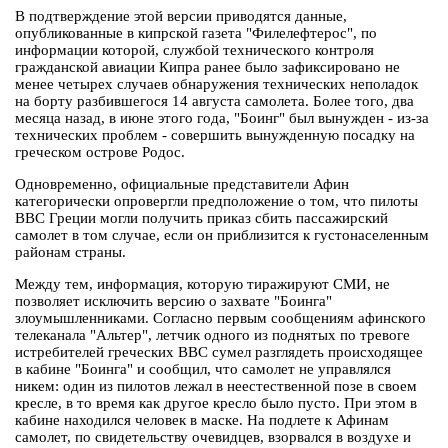
В подтверждение этой версии приводятся данные,
опубликованные в кипрской газета "Филелефтерос", по
информации которой, службой технического контроля
гражданской авиации Кипра ранее было зафиксировано не
менее четырех случаев обнаружения технических неполадок
на борту разбившегося 14 августа самолета. Более того, два
месяца назад, в июне этого года, "Боинг" был вынужден - из-за
технических проблем - совершить вынужденную посадку на
греческом острове Родос.
Одновременно, официальные представители Афин
категорически опровергли предположение о том, что пилоты
ВВС Греции могли получить приказ сбить пассажирский
самолет в том случае, если он приблизится к густонаселенным
районам страны.
Между тем, информация, которую тиражируют СМИ, не
позволяет исключить версию о захвате "Боинга"
злоумышленниками. Согласно первым сообщениям афинского
телеканала "Альтер", летчик одного из поднятых по тревоге
истребителей греческих ВВС сумел разглядеть происходящее
в кабине "Боинга" и сообщил, что самолет не управлялся
никем: один из пилотов лежал в неестественной позе в своем
кресле, в то время как другое кресло было пусто. При этом в
кабине находился человек в маске. На подлете к Афинам
самолет, по свидетельству очевидцев, взорвался в воздухе и