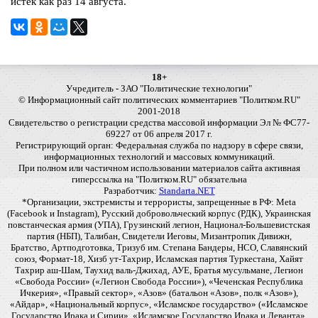
истек как раз 14 августа.
18+
Учредитель - ЗАО "Политические технологии"
© Информационный сайт политических комментариев "Политком.RU"
2001-2018
Свидетельство о регистрации средства массовой информации Эл № ФС77-
69227 от 06 апреля 2017 г.
Регистрирующий орган: Федеральная служба по надзору в сфере связи,
информационных технологий и массовых коммуникаций.
При полном или частичном использовании материалов сайта активная
гиперссылка на "Политком.RU" обязательна
Разработчик:
Standarta.NET
*Организации, экстремисты и террористы, запрещенные в РФ: Meta
(Facebook и Instagram), Русский добровольческий корпус (РДК), Украинская
повстанческая армия (УПА), Грузинский легион, Национал-Большевистская
партия (НБП), Талибан, Свидетели Иеговы, Мизантропик Дивижн,
Братство, Артподготовка, Тризуб им. Степана Бандеры, НСО, Славянский
союз, Формат-18, Хизб ут-Тахрир, Исламская партия Туркестана, Хайят
Тахрир аш-Шам, Таухид валь-Джихад, АУЕ, Братья мусульмане, Легион
«Свобода России» («Легион Свобода России»), «Чеченская Республика
Ичкерия», «Правый сектор», «Азов» (батальон «Азов», полк «Азов»),
«Айдар», «Национальный корпус», «Исламское государство» («Исламское
Государство Ирака и Сирии», «Исламское Государство Ирака и Леванта»,