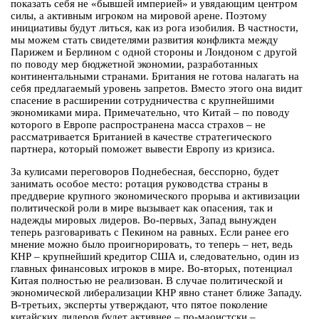
показать себя не «бывшей империей» и увядающим центром
силы, а активным игроком на мировой арене. Поэтому
инициативы будут литься, как из рога изобилия. В частности,
мы можем стать свидетелями развития конфликта между
Парижем и Берлином с одной стороны и Лондоном с другой
по поводу мер бюджетной экономии, разработанных
континентальными странами. Британия не готова налагать на
себя предлагаемый уровень запретов. Вместо этого она видит
спасение в расширении сотрудничества с крупнейшими
экономиками мира. Примечательно, что Китай – по поводу
которого в Европе распространена масса страхов – не
рассматривается Британией в качестве стратегического
партнера, который поможет вывести Европу из кризиса.
За кулисами переговоров Поднебесная, бесспорно, будет
занимать особое место: ротация руководства страны в
преддверие крупного экономического прорыва и активизации
политической роли в мире вызывает как опасения, так и
надежды мировых лидеров. Во-первых, Запад вынужден
теперь разговаривать с Пекином на равных. Если ранее его
мнение можно было проигнорировать, то теперь – нет, ведь
КНР – крупнейший кредитор США и, следовательно, один из
главных финансовых игроков в мире. Во-вторых, потенциал
Китая полностью не реализован. В случае политической и
экономической либерализации КНР явно станет ближе Западу.
В-третьих, эксперты утверждают, что пятое поколение
китайских лидеров будет активнее – по-маоистски –