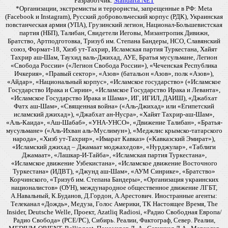
Разработчик:
Standarta.NET
*Организации, экстремисты и террористы, запрещенные в РФ: Meta
(Facebook и Instagram), Русский добровольческий корпус (РДК), Украинская
повстанческая армия (УПА), Грузинский легион, Национал-Большевистская
партия (НБП), Талибан, Свидетели Иеговы, Мизантропик Дивижн,
Братство, Артподготовка, Тризуб им. Степана Бандеры, НСО, Славянский
союз, Формат-18, Хизб ут-Тахрир, Исламская партия Туркестана, Хайят
Тахрир аш-Шам, Таухид валь-Джихад, АУЕ, Братья мусульмане, Легион
«Свобода России» («Легион Свобода России»), «Чеченская Республика
Ичкерия», «Правый сектор», «Азов» (батальон «Азов», полк «Азов»),
«Айдар», «Национальный корпус», «Исламское государство» («Исламское
Государство Ирака и Сирии», «Исламское Государство Ирака и Леванта»,
«Исламское Государство Ирака и Шама», ИГ, ИГИЛ, ДАИШ), «Джабхат
Фатх аш-Шам», «Священная война» («Аль-Джихад» или «Египетский
исламский джихад»), «Джабхат ан-Нусра», «Хайят Тахрир-аш-Шам»,
«Аль-Каида», «Аш-Шабаб», «УНА-УНСО», «Движение Талибан», «Братья-
мусульмане» («Аль-Ихван аль-Муслимун»), «Меджлис крымско-татарского
народа», «Хизб ут-Тахрир», «Имарат Кавказ» («Кавказский Эмират»),
«Исламский джихад – Джамаат моджахедов», «Нурджулар», «Таблиги
Джамаат», «Лашкар-И-Тайба», «Исламская партия Туркестана»,
«Исламское движение Узбекистана», «Исламское движение Восточного
Туркестана» (ИДВТ), «Джунд аш-Шам», «АУМ Синрике», «Братство»
Корчинского, «Тризуб им. Степана Бандеры», «Организация украинских
националистов» (ОУН), международное общественное движение ЛГБТ,
А.Навальный, К.Буданов, Д.Гордон, А.Арестович. Иностранные агенты:
Телеканал «Дождь», Медуза, Голос Америки, ТК Настоящее Время, The
Insider, Deutsche Welle, Проект, Azatliq Radiosi, «Радио Свободная Европа/
Радио Свобода» (PCE/PC), Сибирь. Реалии, Фактограф, Север. Реалии,