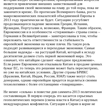
является привлечение внешних заимствований для
поддержания своей экономики на плаву до той поры, пока не
закончится кризис. По прогнозам Всемирного банка, роста
макроэкономических показателей объединенной Европы в
2013 году практически не будет. Ситуацию усугубляет
продолжающееся падение экономик Греции, Испании,
Ирландии, Португалии и, возможно, Франции. Таким образом,
Еврокомиссия и в особенности «стержневые» страны союза –
Германия и Великобритания – заинтересованы в том, чтобы
переложить часть ответственности за стабильность
европейской экономики на чужие плечи. На такую роль
подходят развивающиеся и переходные экономики. Самые
большие надежды – на растущий Китай, который к исходу
десятилетия должен стать первой экономикой мира. Это
означает, что китайцам сделают «выгодное предложение».
Если ранее Еврокомиссия отказывала Китаю в продаже ценных
бумаг ЕС, то теперь это решение может быть пересмотрено,
но уже на китайских условиях. Другие страны БРИКС
(Бразилия, Китай, Индия, Россия, ЮАР) также могут стать
донорами, однако европейцам придется поделиться своими
технологиями с более отстающими «товарищами».
Не менее «сильна» в повестке дня саммита-2013 политическая
составляющая. В первую очередь это касается серьезных
геополитических перемен (смена власти в Китае) и крупных
международных конфликтов. Ситуация в Сирии в корне не