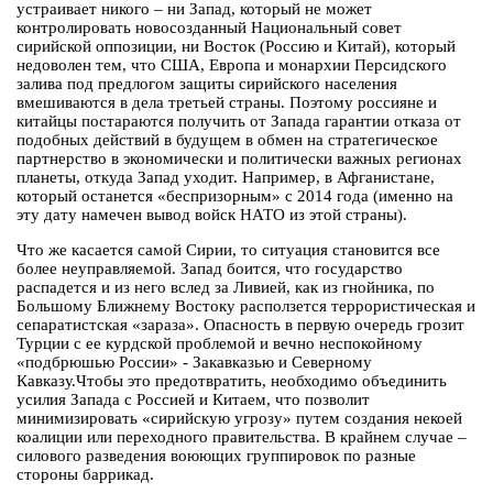
устраивает никого – ни Запад, который не может
контролировать новосозданный Национальный совет
сирийской оппозиции, ни Восток (Россию и Китай), который
недоволен тем, что США, Европа и монархии Персидского
залива под предлогом защиты сирийского населения
вмешиваются в дела третьей страны. Поэтому россияне и
китайцы постараются получить от Запада гарантии отказа от
подобных действий в будущем в обмен на стратегическое
партнерство в экономически и политически важных регионах
планеты, откуда Запад уходит. Например, в Афганистане,
который останется «беспризорным» с 2014 года (именно на
эту дату намечен вывод войск НАТО из этой страны).
Что же касается самой Сирии, то ситуация становится все
более неуправляемой. Запад боится, что государство
распадется и из него вслед за Ливией, как из гнойника, по
Большому Ближнему Востоку расползется террористическая и
сепаратистская «зараза». Опасность в первую очередь грозит
Турции с ее курдской проблемой и вечно неспокойному
«подбрюшью России» - Закавказью и Северному
Кавказу.Чтобы это предотвратить, необходимо объединить
усилия Запада с Россией и Китаем, что позволит
минимизировать «сирийскую угрозу» путем создания некоей
коалиции или переходного правительства. В крайнем случае –
силового разведения воюющих группировок по разные
стороны баррикад.