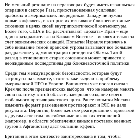
Не меньший резонанс на переговорах будет иметь израильская
операция в секторе Газа, приостановленная усилиями
арабских и американских посредников. Западу не нужны
новые конфликты, в которые их втягивают ближневосточные
союзники в целях своей внутриполитической конъюнктуры.
Более того, США и ЕС рассчитывают «дожать» Иран – еще
один «раздражитель» на Ближнем Востоке – исключительно за
счет экономических санкций. Попытки Израиля привлечь к
себе внимание темой иранской угрозы вызывают все большее
раздражение у администрации президента Обамы. Такой
разлад в отношениях старых союзников может привести к
неожиданным последствиям для ближневосточной политики.
Среди тем международной безопасности, которые будут
затронуты на саммите, стоит также выделить проблему
американской ПРО в Европе. Вашингтон уже послал сигнал
Кремлю после президентских выборов, что не намерен менять
свою политику в этой области, завершая создание своего
глобального противоракетного щита. Ранее попытки Москвы
изменить формат размещения противоракет и РЛС не дали
результата. Вероятно, более жесткое реагирование с привязкой
к другим аспектам российско-американских отношений
(например, в области обеспечения каналов поставок военных
грузов в Афганистан) даст больший эффект.
Британия в этом контексте заинтересована в том, чтобы