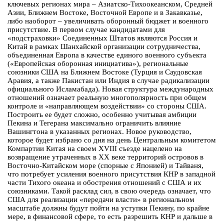
ключевых регионах мира – Азиатско-Тихоокеанском, Средней
Азии, Ближнем Востоке, Восточной Европе и в Закавказье,
либо наоборот – увеличивать оборонный бюджет и военного
присутствие. В первом случае кандидатами для
«подстраховки» Соединенных Штатов являются Россия и
Китай в рамках Шанхайской организации сотрудничества,
объединенная Европа в качестве единого военного субъекта
(«Европейская оборонная инициатива»), региональные
союзники США на Ближнем Востоке (Турция и Саудовская
Аравия, а также Пакистан или Индия в случае радикализации
официального Исламабада). Новая структура международных
отношений означает реальную многополярность при общем
контроле и «направляющем воздействии» со стороны США.
Построить ее будет сложно, особенно учитывая амбиции
Пекина и Тегерана максимально ограничить влияние
Вашингтона в указанных регионах. Новое руководство,
которое будет избрано со дня на день Центральным комитетом
Компартии Китая на своем XVIII съезде нацелено на
возвращение утраченных в XX веке территорий островов в
Восточно-Китайском море (спорные с Японией) и Тайваня,
что потребует усиления военного присутствия КНР в западной
части Тихого океана и обострения отношений с США и их
союзниками. Такой расклад сил, в свою очередь означает, что
США для реализации «передачи власти» в региональном
масштабе должны будут пойти на уступки Пекину, по крайне
мере, в финансовой сфере, то есть разрешить КНР и дальше в