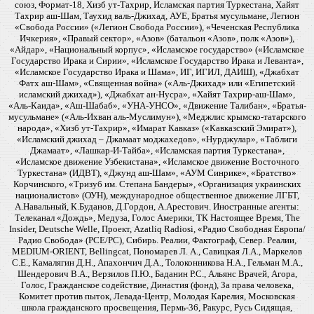
союз, Формат-18, Хизб ут-Тахрир, Исламская партия Туркестана, Хайят
Тахрир аш-Шам, Таухид валь-Джихад, АУЕ, Братья мусульмане, Легион
«Свобода России» («Легион Свобода России»), «Чеченская Республика
Ичкерия», «Правый сектор», «Азов» (батальон «Азов», полк «Азов»),
«Айдар», «Национальный корпус», «Исламское государство» («Исламское
Государство Ирака и Сирии», «Исламское Государство Ирака и Леванта»,
«Исламское Государство Ирака и Шама», ИГ, ИГИЛ, ДАИШ), «Джабхат
Фатх аш-Шам», «Священная война» («Аль-Джихад» или «Египетский
исламский джихад»), «Джабхат ан-Нусра», «Хайят Тахрир-аш-Шам»,
«Аль-Каида», «Аш-Шабаб», «УНА-УНСО», «Движение Талибан», «Братья-
мусульмане» («Аль-Ихван аль-Муслимун»), «Меджлис крымско-татарского
народа», «Хизб ут-Тахрир», «Имарат Кавказ» («Кавказский Эмират»),
«Исламский джихад – Джамаат моджахедов», «Нурджулар», «Таблиги
Джамаат», «Лашкар-И-Тайба», «Исламская партия Туркестана»,
«Исламское движение Узбекистана», «Исламское движение Восточного
Туркестана» (ИДВТ), «Джунд аш-Шам», «АУМ Синрике», «Братство»
Корчинского, «Тризуб им. Степана Бандеры», «Организация украинских
националистов» (ОУН), международное общественное движение ЛГБТ,
А.Навальный, К.Буданов, Д.Гордон, А.Арестович. Иностранные агенты:
Телеканал «Дождь», Медуза, Голос Америки, ТК Настоящее Время, The
Insider, Deutsche Welle, Проект, Azatliq Radiosi, «Радио Свободная Европа/
Радио Свобода» (PCE/PC), Сибирь. Реалии, Фактограф, Север. Реалии,
MEDIUM-ORIENT, Bellingcat, Пономарев Л. А., Савицкая Л.А., Маркелов
С.Е., Камалягин Д.Н., Апахончич Д.А., Толоконникова Н.А., Гельман М.А.,
Шендерович В.А., Верзилов П.Ю., Баданин Р.С., Альянс Врачей, Агора,
Голос, Гражданское содействие, Династия (фонд), За права человека,
Комитет против пыток, Левада-Центр, Молодая Карелия, Московская
школа гражданского просвещения, Пермь-36, Ракурс, Русь Сидящая,