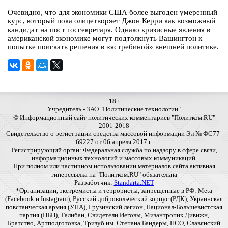
Очевидно, что для экономики США более выгоден умеренный
курс, который пока олицетворяет Джон Керри как возможный
кандидат на пост госсекретаря. Однако кризисные явления в
американской экономике могут подтолкнуть Вашингтон к
попытке поискать решения в «ястребиной» внешней политике.
18+
Учредитель - ЗАО "Политические технологии"
© Информационный сайт политических комментариев "Политком.RU"
2001-2018
Свидетельство о регистрации средства массовой информации Эл № ФС77-
69227 от 06 апреля 2017 г.
Регистрирующий орган: Федеральная служба по надзору в сфере связи,
информационных технологий и массовых коммуникаций.
При полном или частичном использовании материалов сайта активная
гиперссылка на "Политком.RU" обязательна
Разработчик:
Standarta.NET
*Организации, экстремисты и террористы, запрещенные в РФ: Meta
(Facebook и Instagram), Русский добровольческий корпус (РДК), Украинская
повстанческая армия (УПА), Грузинский легион, Национал-Большевистская
партия (НБП), Талибан, Свидетели Иеговы, Мизантропик Дивижн,
Братство, Артподготовка, Тризуб им. Степана Бандеры, НСО, Славянский