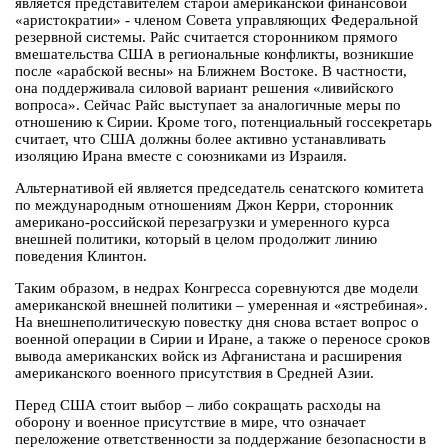
является представителем старой американской финансовой
«аристократии» - членом Совета управляющих Федеральной
резервной системы. Райс считается сторонником прямого
вмешательства США в региональные конфликты, возникшие
после «арабской весны» на Ближнем Востоке. В частности,
она поддерживала силовой вариант решения «ливийского
вопроса». Сейчас Райс выступает за аналогичные меры по
отношению к Сирии. Кроме того, потенциальный госсекретарь
считает, что США должны более активно устанавливать
изоляцию Ирана вместе с союзниками из Израиля.
Альтернативой ей является председатель сенатского комитета
по международным отношениям Джон Керри, сторонник
американо-российской перезагрузки и умеренного курса
внешней политики, который в целом продолжит линию
поведения Клинтон.
Таким образом, в недрах Конгресса соревнуются две модели
американской внешней политики – умеренная и «ястребиная».
На внешнеполитическую повестку дня снова встает вопрос о
военной операции в Сирии и Иране, а также о переносе сроков
вывода американских войск из Афганистана и расширения
американского военного присутствия в Средней Азии.
Перед США стоит выбор – либо сокращать расходы на
оборону и военное присутствие в мире, что означает
переложение ответственности за поддержание безопасности в