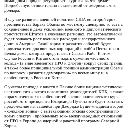
командном порядке регулировать курс юаня, что делает
Поднебесную относительно независимой от американского
доллара.
В случае развития внешней политики США во второй срок
президентства Барака Обамы по жесткому сценарию, то есть с
сохранением и даже усилением военного и дипломатического
присутствия Штатов в ключевых регионах, это автоматически
будет означать рост военных расходов и государственного
долга в Америке. Такой вариант развития событий будет
привлекателен для военных корпораций и лобби Пентагона в
Белом доме, которых представляет Сьюзан Райс. В этом
случае России и Китаю стоит ждать сужения «военного
кольца» (в виде элементов ПРО и флотов) вокруг своих границ,
а также более принципиальной позиции администрации Обамы
по вопросу «развития демократии» по всему миру и, в
особенности, в России и Китае.
С учетом прихода к власти в Пекине более националистически
настроенного «пятого поколения» руководителей КПК, а также
«прагматических» особенностей внешнеполитического курса
российского президента Владимира Путина это будет означать
продолжение начавшейся при Джордже Буше-младшем второй
«холодной войны» с вытекающими отсюда обострениями по
всему спектру «проблемных зон» международных отношений:
от ПРО в Европе до ядерной и ракетной программ Северной
Кореи.