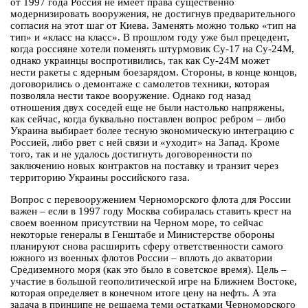
от 1997 года Россия не имеет права существенно
модернизировать вооружения, не достигнув предварительного
согласия на этот шаг от Киева. Заменять можно только «тип на
тип» и «класс на класс». В прошлом году уже был прецедент,
когда россияне хотели поменять штурмовик Су-17 на Су-24М,
однако украинцы воспротивились, так как Су-24М может
нести ракеты с ядерным боезарядом. Стороны, в конце концов,
договорились о демонтаже с самолетов техники, которая
позволяла нести такое вооружение. Однако год назад
отношения двух соседей еще не были настолько напряжены,
как сейчас, когда буквально поставлен вопрос ребром – либо
Украина выбирает более тесную экономическую интеграцию с
Россией, либо рвет с ней связи и «уходит» на Запад. Кроме
того, так и не удалось достигнуть договоренности по
заключению новых контрактов на поставку и транзит через
территорию Украины российского газа.
Вопрос с перевооружением Черноморского флота для России
важен – если в 1997 году Москва собиралась ставить крест на
своем военном присутствии на Черном море, то сейчас
некоторые генералы в Генштабе и Министерстве обороны
планируют снова расширить сферу ответственности самого
южного из военных флотов России – вплоть до акватории
Средиземного моря (как это было в советское время). Цель –
участие в большой геополитической игре на Ближнем Востоке,
которая определяет в конечном итоге цену на нефть. А эта
задача в принципе не решаема теми остатками Черноморского