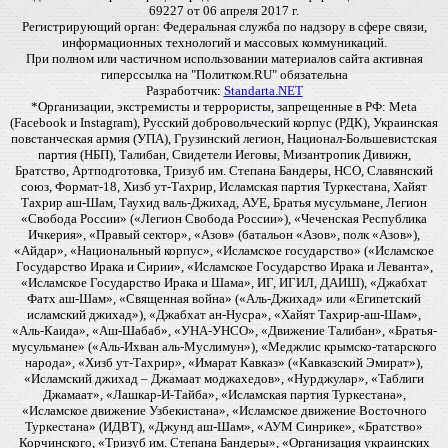
69227 от 06 апреля 2017 г.
Регистрирующий орган: Федеральная служба по надзору в сфере связи,
информационных технологий и массовых коммуникаций.
При полном или частичном использовании материалов сайта активная
гиперссылка на "Политком.RU" обязательна
Разработчик:
Standarta.NET
*Организации, экстремисты и террористы, запрещенные в РФ: Meta
(Facebook и Instagram), Русский добровольческий корпус (РДК), Украинская
повстанческая армия (УПА), Грузинский легион, Национал-Большевистская
партия (НБП), Талибан, Свидетели Иеговы, Мизантропик Дивижн,
Братство, Артподготовка, Тризуб им. Степана Бандеры, НСО, Славянский
союз, Формат-18, Хизб ут-Тахрир, Исламская партия Туркестана, Хайят
Тахрир аш-Шам, Таухид валь-Джихад, АУЕ, Братья мусульмане, Легион
«Свобода России» («Легион Свобода России»), «Чеченская Республика
Ичкерия», «Правый сектор», «Азов» (батальон «Азов», полк «Азов»),
«Айдар», «Национальный корпус», «Исламское государство» («Исламское
Государство Ирака и Сирии», «Исламское Государство Ирака и Леванта»,
«Исламское Государство Ирака и Шама», ИГ, ИГИЛ, ДАИШ), «Джабхат
Фатх аш-Шам», «Священная война» («Аль-Джихад» или «Египетский
исламский джихад»), «Джабхат ан-Нусра», «Хайят Тахрир-аш-Шам»,
«Аль-Каида», «Аш-Шабаб», «УНА-УНСО», «Движение Талибан», «Братья-
мусульмане» («Аль-Ихван аль-Муслимун»), «Меджлис крымско-татарского
народа», «Хизб ут-Тахрир», «Имарат Кавказ» («Кавказский Эмират»),
«Исламский джихад – Джамаат моджахедов», «Нурджулар», «Таблиги
Джамаат», «Лашкар-И-Тайба», «Исламская партия Туркестана»,
«Исламское движение Узбекистана», «Исламское движение Восточного
Туркестана» (ИДВТ), «Джунд аш-Шам», «АУМ Синрике», «Братство»
Корчинского, «Тризуб им. Степана Бандеры», «Организация украинских