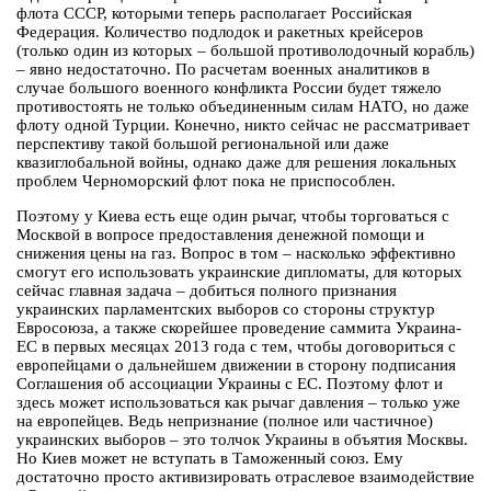
флота СССР, которыми теперь располагает Российская
Федерация. Количество подлодок и ракетных крейсеров
(только один из которых – большой противолодочный корабль)
– явно недостаточно. По расчетам военных аналитиков в
случае большого военного конфликта России будет тяжело
противостоять не только объединенным силам НАТО, но даже
флоту одной Турции. Конечно, никто сейчас не рассматривает
перспективу такой большой региональной или даже
квазиглобальной войны, однако даже для решения локальных
проблем Черноморский флот пока не приспособлен.
Поэтому у Киева есть еще один рычаг, чтобы торговаться с
Москвой в вопросе предоставления денежной помощи и
снижения цены на газ. Вопрос в том – насколько эффективно
смогут его использовать украинские дипломаты, для которых
сейчас главная задача – добиться полного признания
украинских парламентских выборов со стороны структур
Евросоюза, а также скорейшее проведение саммита Украина-
ЕС в первых месяцах 2013 года с тем, чтобы договориться с
европейцами о дальнейшем движении в сторону подписания
Соглашения об ассоциации Украины с ЕС. Поэтому флот и
здесь может использоваться как рычаг давления – только уже
на европейцев. Ведь непризнание (полное или частичное)
украинских выборов – это толчок Украины в объятия Москвы.
Но Киев может не вступать в Таможенный союз. Ему
достаточно просто активизировать отраслевое взаимодействие