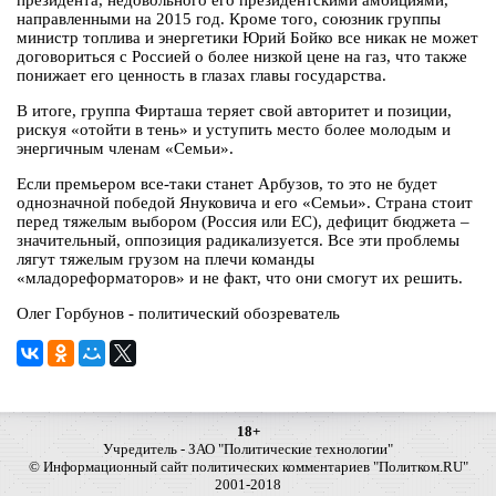
президента, недовольного его президентскими амбициями,
направленными на 2015 год. Кроме того, союзник группы
министр топлива и энергетики Юрий Бойко все никак не может
договориться с Россией о более низкой цене на газ, что также
понижает его ценность в глазах главы государства.
В итоге, группа Фирташа теряет свой авторитет и позиции,
рискуя «отойти в тень» и уступить место более молодым и
энергичным членам «Семьи».
Если премьером все-таки станет Арбузов, то это не будет
однозначной победой Януковича и его «Семьи». Страна стоит
перед тяжелым выбором (Россия или ЕС), дефицит бюджета –
значительный, оппозиция радикализуется. Все эти проблемы
лягут тяжелым грузом на плечи команды
«младореформаторов» и не факт, что они смогут их решить.
Олег Горбунов - политический обозреватель
18+
Учредитель - ЗАО "Политические технологии"
© Информационный сайт политических комментариев "Политком.RU"
2001-2018