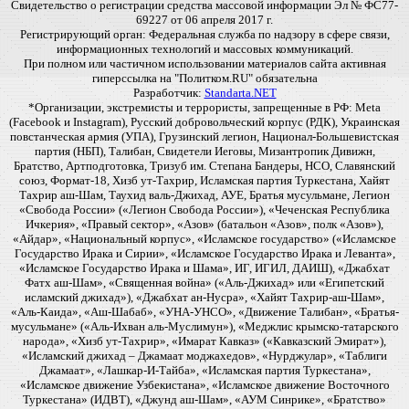
Свидетельство о регистрации средства массовой информации Эл № ФС77-
69227 от 06 апреля 2017 г.
Регистрирующий орган: Федеральная служба по надзору в сфере связи,
информационных технологий и массовых коммуникаций.
При полном или частичном использовании материалов сайта активная
гиперссылка на "Политком.RU" обязательна
Разработчик:
Standarta.NET
*Организации, экстремисты и террористы, запрещенные в РФ: Meta
(Facebook и Instagram), Русский добровольческий корпус (РДК), Украинская
повстанческая армия (УПА), Грузинский легион, Национал-Большевистская
партия (НБП), Талибан, Свидетели Иеговы, Мизантропик Дивижн,
Братство, Артподготовка, Тризуб им. Степана Бандеры, НСО, Славянский
союз, Формат-18, Хизб ут-Тахрир, Исламская партия Туркестана, Хайят
Тахрир аш-Шам, Таухид валь-Джихад, АУЕ, Братья мусульмане, Легион
«Свобода России» («Легион Свобода России»), «Чеченская Республика
Ичкерия», «Правый сектор», «Азов» (батальон «Азов», полк «Азов»),
«Айдар», «Национальный корпус», «Исламское государство» («Исламское
Государство Ирака и Сирии», «Исламское Государство Ирака и Леванта»,
«Исламское Государство Ирака и Шама», ИГ, ИГИЛ, ДАИШ), «Джабхат
Фатх аш-Шам», «Священная война» («Аль-Джихад» или «Египетский
исламский джихад»), «Джабхат ан-Нусра», «Хайят Тахрир-аш-Шам»,
«Аль-Каида», «Аш-Шабаб», «УНА-УНСО», «Движение Талибан», «Братья-
мусульмане» («Аль-Ихван аль-Муслимун»), «Меджлис крымско-татарского
народа», «Хизб ут-Тахрир», «Имарат Кавказ» («Кавказский Эмират»),
«Исламский джихад – Джамаат моджахедов», «Нурджулар», «Таблиги
Джамаат», «Лашкар-И-Тайба», «Исламская партия Туркестана»,
«Исламское движение Узбекистана», «Исламское движение Восточного
Туркестана» (ИДВТ), «Джунд аш-Шам», «АУМ Синрике», «Братство»