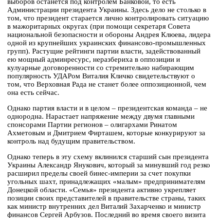
выборов останется под контролем Банковой, то есть
Администрации президента Украины. Здесь дело не столько в
том, что президент старается лично контролировать ситуацию
в мажоритарных округах (при помощи секретаря Совета
национальной безопасности и обороны Андрея Клюева, лидера
одной из крупнейших украинских финансово-промышленных
групп). Растущие рейтинги партии власти, задействованный
ею мощный админресурс, неразбериха в оппозиции и
кулуарные договоренности со стремительно набирающим
популярность УДАРом Виталия Кличко свидетельствуют о
том, что Верховная Рада не станет более оппозиционной, чем
она есть сейчас.
Однако партия власти и в целом – президентская команда – не
однородна. Нарастает напряжение между двумя главными
спонсорами Партии регионов – олигархами Ринатом
Ахметовым и Дмитрием Фирташем, которые конкурируют за
контроль над будущим правительством.
Однако теперь в эту схему вклинился старший сын президента
Украины Александр Янукович, который за минувший год резко
расширил пределы своей бинес-империи за счет покупки
угольных шахт, принадлежащих «малым» предпринимателям
Донецкой области. «Семья» президента активно укрепляет
позиции своих представителей в правительстве страны, таких
как министр внутренних дел Виталий Захарченко и министр
финансов Сергей Арбузов. Последний во время своего визита