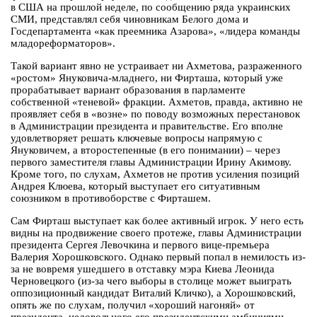
в США на прошлой неделе, по сообщению ряда украинских
СМИ, представлял себя чиновникам Белого дома и
Госдепартамента «как преемника Азарова», «лидера команды
младореформаторов».
Такой вариант явно не устраивает ни Ахметова, разраженного
«ростом» Януковича-младнего, ни Фирташа, который уже
прорабатывает вариант образования в парламенте
собственной «теневой» фракции. Ахметов, правда, активно не
проявляет себя в «возне» по поводу возможных перестановок
в Администрации президента и правительстве. Его вполне
удовлетворяет решать ключевые вопросы напрямую с
Януковичем, а второстепенные (в его понимании) – через
первого заместителя главы Администрации Ирину Акимову.
Кроме того, по слухам, Ахметов не против усиления позиций
Андрея Клюева, который выступает его ситуативным
союзником в противоборстве с Фирташем.
Сам Фирташ выступает как более активный игрок. У него есть
видны на продвижение своего протеже, главы Администрации
президента Сергея Левочкина и первого вице-премьера
Валерия Хорошковского. Однако первый попал в немилость из-
за не вовремя ушедшего в отставку мэра Киева Леонида
Черновецкого (из-за чего выборы в столице может выиграть
оппозиционный кандидат Виталий Кличко), а Хорошковский,
опять же по слухам, получил «хороший нагоняй» от