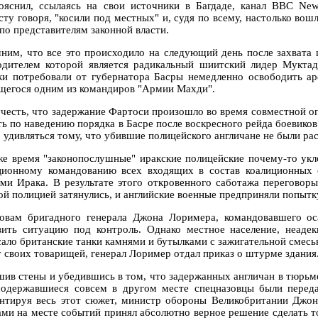
ояснил, ссылаясь на свои источники в Багдаде, канал BBC News
сту говоря, "косили под местных" и, судя по всему, настолько вош
по представителям законной власти.
ним, что все это происходило на следующий день после захвата
одителем которой является радикальный шиитский лидер Муктад
ки потребовали от губернатора Басры немедленно освободить а
щегося одним из командиров "Армии Махди".
учесть, что задержание Фартоси произошло во время совместной оп
ть по наведению порядка в Басре после воскресного рейда боевиков
о удивляться тому, что убившие полицейского англичане не были ра
же время "законопослушные" иракские полицейские почему-то укл
ционному командованию всех входящих в состав коалиционных 
ями Ирака. В результате этого откровенного саботажа перегово
ой полицией затянулись, и английские военные предприняли попыт
овам бригадного генерала Джона Лоримера, командовавшего ос
вить ситуацию под контроль. Однако местное население, неадек
сало британские танки камнями и бутылками с зажигательной смесь
у своих товарищей, генерал Лоример отдал приказ о штурме здания
шив стены и убедившись в том, что задержанных англичан в тюрьме
содержавшиеся совсем в другом месте спецназовцы были перед
нтируя весь этот сюжет, министр обороны Великобритании Джо
ами на месте событий принял абсолютно верное решение сделать то,