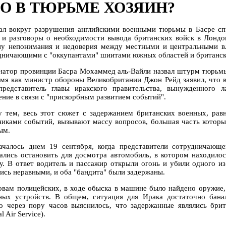
О В ТЮРЬМЕ ХОЗЯИН?
ал вокруг разрушения английскими военными тюрьмы в Басре сп
 и разговоры о необходимости вывода британских войск в Лондо
ну непонимания и недоверия между местными и центральными в
дничающими с "оккупантами" шиитами южных областей и британск
натор провинции Басра Мохаммед аль-Вайли назвал штурм тюрьмы 
емя как министр обороны Великобритании Джон Рейд заявил, что 
представитель главы иракского правительства, вынужденного 
ение в связи с "прискорбным развитием событий".
 тем, весь этот сюжет с задержанием британских военных, рав
никами событий, вызывают массу вопросов, большая часть которы
ым.
ачалось днем 19 сентября, когда представители сотрудничающ
ались остановить для досмотра автомобиль, в котором находило
у. В ответ водитель и пассажир открыли огонь и убили одного и
лись неравными, и оба "бандита" были задержаны.
овам полицейских, в ходе обыска в машине было найдено оружие,
ных устройств. В общем, ситуация для Ирака достаточно бана
о через пору часов выяснилось, что задержанные являлись бри
l Air Service).