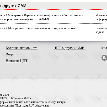
в других СМИ
лексей Макаркин - Израиль перед непростым выбором: анализ
«Новая 
в и перспектив в конфликте с ХАМАС
реформ
ексей Макаркин о новом советнике президента по климату
Коммерс
кодекс
Колонка экономиста
ЦПТ в других СМИ
Мы 
Видео
Новости ЦПТ
01-2026
9227 от 06 апреля 2017 г.
информационных технологий и массовых коммуникаций.
перссылка на "Политком.RU" обязательна