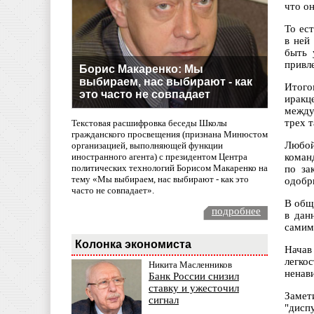
что он
То ес
в ней
быть 
привле
Борис Макаренко: Мы
выбираем, нас выбирают - как
Итого
это часто не совпадает
иракц
между
трех т
Текстовая расшифровка беседы Школы
гражданского просвещения (признана Минюстом
Любой
организацией, выполняющей функции
иностранного агента) с президентом Центра
коман
политических технологий Борисом Макаренко на
по за
тему «Мы выбираем, нас выбирают - как это
одобр
часто не совпадает».
В обще
подробнее
в дан
самим
Колонка экономиста
Начав
легко
Никита Масленников
ненав
Банк России снизил
ставку и ужесточил
Замет
сигнал
"дисп