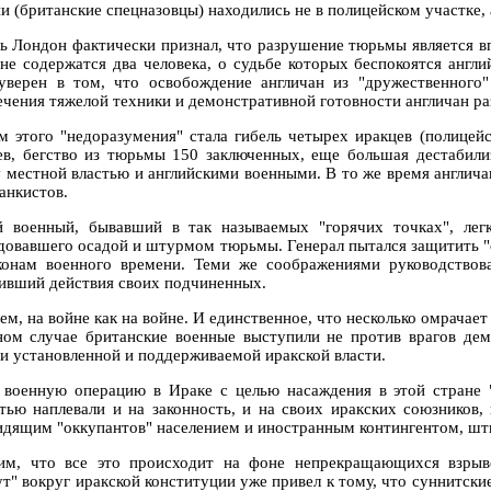
и (британские спецназовцы) находились не в полицейском участке, 
ть Лондон фактически признал, что разрушение тюрьмы является 
 не содержатся два человека, о судьбе которых беспокоятся англ
уверен в том, что освобождение англичан из "дружественного
чения тяжелой техники и демонстративной готовности англичан разн
м этого "недоразумения" стала гибель четырех иракцев (полицей
ев, бегство из тюрьмы 150 заключенных, еще большая дестабили
 местной властью и английскими военными. В то же время англича
анкистов.
 военный, бывавший в так называемых "горячих точках", лег
довавшего осадой и штурмом тюрьмы. Генерал пытался защитить "св
конам военного времени. Теми же соображениями руководствова
ивший действия своих подчиненных.
м, на войне как на войне. И единственное, что несколько омрачает 
ном случае британские военные выступили не против врагов дем
и установленной и поддерживаемой иракской власти.
 военную операцию в Ираке с целью насаждения в этой стране "
стью наплевали и на законность, и на своих иракских союзников,
идящим "оккупантов" населением и иностранным контингентом, шты
им, что все это происходит на фоне непрекращающихся взрыв
ут" вокруг иракской конституции уже привел к тому, что суннитск