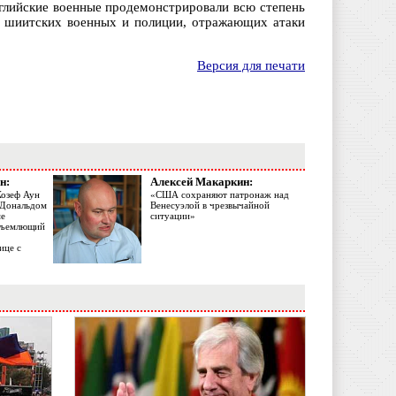
нглийские военные продемонстрировали всю степень
а шиитских военных и полиции, отражающих атаки
Версия для печати
н:
Алексей Макаркин:
Жозеф Аун
«США сохраняют патронаж над
с Дональдом
Венесуэлой в чрезвычайной
ме
ситуации»
объемлющий
ице с