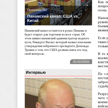
Как п
попро
Политком.RU
огонь 
Панамский канал: США vs.
Напом
Китай
руков
боеви
являю
Панамский канал останется в руках Панамы и
будет открыт для торговли из всех стран. Об
Если 
этом заявил панамский администратор водного
тяжес
пути, Рикаурте Васкес который назвал опасными
тольк
утверждения избранного президента Дональда
Трампа о том, что США должны взять его под
В то 
свой контроль.
коали
подробнее
власт
местн
Интервью
По сл
поста
забро
судьб
Разру
чего 
комме
войск