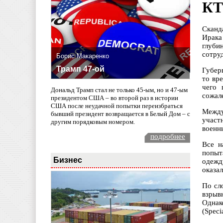
КТ
Сканд
Ирака
глуби
сотру
Борис Макаренко
Трамп 47-ой
Губер
то вр
чего 
Дональд Трамп стал не только 45-ым, но и 47-ым
сожал
президентом США – во второй раз в истории
США после неудачной попытки переизбраться
Между
бывший президент возвращается в Белый Дом – с
участ
другим порядковым номером.
военн
подробнее
Все н
попыт
Бизнес
одежд
оказа
По сл
взрыв
Однак
(Specia