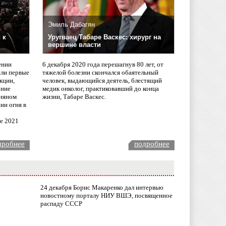
Эмиль Дабагян
 к
Уругваец Табаре Васкес: хирург на
вершине власти
ении
6 декабря 2020 года перешагнув 80 лет, от
сли первые
тяжелой болезни скончался обаятельный
кции,
человек, выдающийся деятель, блестящий
ание
медик онколог, практиковавший до конца
няном
жизни, Табаре Васкес.
ии огня в
ле 2021
дробнее
подробнее
24 декабря Борис Макаренко дал интервью
новостному порталу НИУ ВШЭ, посвященное
распаду СССР