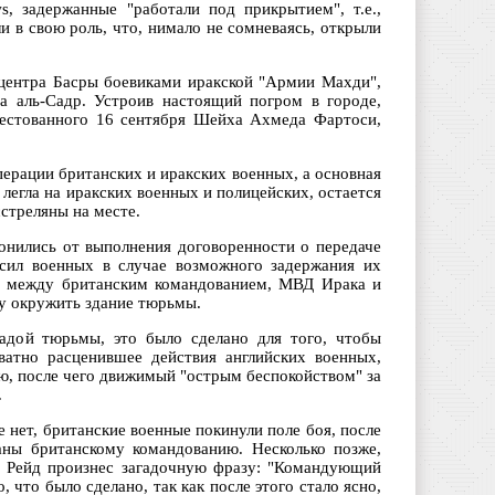
, задержанные "работали под прикрытием", т.е.,
ли в свою роль, что, нимало не сомневаясь, открыли
 центра Басры боевиками иракской "Армии Махди",
а аль-Садр. Устроив настоящий погром в городе,
рестованного 16 сентября Шейха Ахмеда Фартоси,
ерации британских и иракских военных, а основная
 легла на иракских военных и полицейских, остается
сстреляны на месте.
онились от выполнения договоренности о передаче
сил военных в случае возможного задержания их
ры между британским командованием, МВД Ирака и
ку окружить здание тюрьмы.
адой тюрьмы, это было сделано для того, чтобы
ватно расценившее действия английских военных,
ю, после чего движимый "острым беспокойством" за
.
 нет, британские военные покинули поле боя, после
аны британскому командованию. Несколько позже,
н Рейд произнес загадочную фразу: "Командующий
 что было сделано, так как после этого стало ясно,