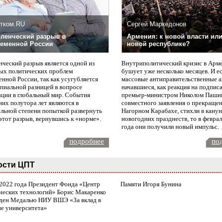
тком.RU
Сергей Маркедонов
ленческий разрыв в
Армения: к новой власти или
еменной России
новой республике?
нческий разрыв является одной из
Внутриполитический кризис в Арм
ых политических проблем
бушует уже несколько месяцев. И е
нной России, так как усугубляется
массовые антиправительственные а
пиальной разницей в вопросе
начавшиеся, как реакция на подпис
ации в глобальный мир. События
премьер-министром Николом Паши
них полутора лет являются в
совместного заявления о прекращен
ельной степени попыткой развернуть
Нагорном Карабахе, стихли в канун
этот разрыв, вернувшись к «норме».
новогодних празднеств, то в февра
года они получили новый импульс.
подробнее
по
ости ЦПТ
 2022 года Президент Фонда «Центр
Памяти Игоря Бунина
ческих технологий» Борис Макаренко
ден Медалью НИУ ВШЭ «За вклад в
ие университета»