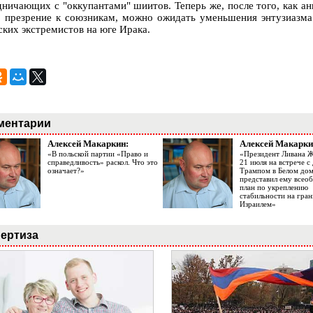
дничающих с "оккупантами" шиитов. Теперь же, после того, как а
о презрение к союзникам, можно ожидать уменьшения энтузиазм
ских экстремистов на юге Ирака.
ментарии
Алексей Макаркин:
Алексей Макарки
«В польской партии «Право и
«Президент Ливана 
справедливость» раскол. Что это
21 июля на встрече 
означает?»
Трампом в Белом до
представил ему все
план по укреплению
стабильности на гран
Израилем»
ертиза