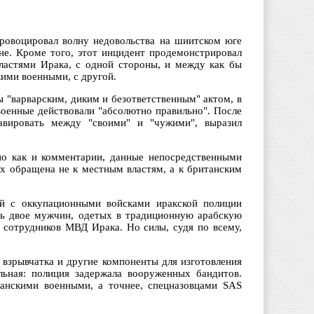
ровоцировал волну недовольства на шиитском юге
не. Кроме того, этот инцидент продемонстрировал
ластями Ирака, с одной стороны, и между как бы
ими военными, с другой.
"варварским, диким и безответственным" актом, в
военные действовали "абсолютно правильно". После
лавировать между "своими" и "чужими", выразил
но как и комментарии, данные непосредственными
х обращена не к местным властям, а к британским
ей с оккупационными войсками иракской полиции
сь двое мужчин, одетых в традиционную арабскую
з сотрудников МВД Ирака. Но силы, судя по всему,
 взрывчатка и другие компоненты для изготовления
льная: полиция задержала вооруженных бандитов.
танскими военными, а точнее, спецназовцами SAS