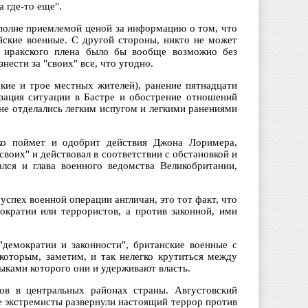
а где-то еще".
вполне приемлемой ценой за информацию о том, что
ийские военные. С другой стороны, никто не может
" иракского плена было бы вообще возможно без
ести за "своих" все, что угодно.
ские и трое местных жителей), ранение пятнадцати
зация ситуации в Бастре и обострение отношений
не отделались легким испугом и легкими ранениями
ко поймет и одобрит действия Джона Лоримера,
оих" и действовал в соответствии с обстановкой и
лся и глава военного ведомства Великобритании,
успех военной операции англичан, это тот факт, что
ократии или террористов, а против законной, ими
демократии и законности", британские военные с
 которым, заметим, и так нелегко крутиться между
ками которого они и удерживают власть.
ов в центральных районах страны. Августовский
ие экстремисты развернули настоящий террор против