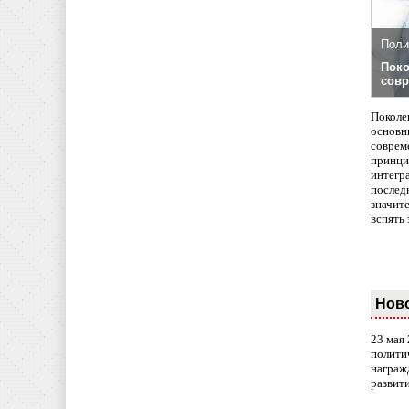
Поли
Поко
совр
Поколе
основн
совреме
принци
интегр
послед
значит
вспять 
Нов
23 мая
полити
награж
развит