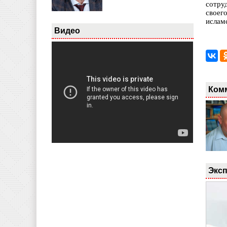
сотру
своег
ислам
Видео
Ком
Эксп