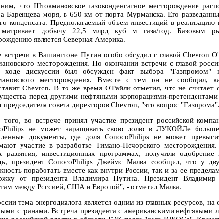
ним, что Штокмановское газоконденсатное месторождение расп
ра Баренцева моря, в 650 км от порта Мурманска. Его разведанные
ого конденсата. Предполагаемый объем инвестиций в реализацию 
сматривает добычу 22,5 млрд куб м газа/год. Базовым р
рождению является Северная Америка.
е встречи в Вашингтоне Путин особо обсудил с главой Chevron О
ановского месторождения. По окончании встречи с главой росси
 ходе дискуссии был обсужден факт выбора "Газпромом" к
ановского месторождения. Вместе с тем он не сообщил, ка
ставит Chevron. В то же время О'Райли отметил, что не считает
ущества перед другими нефтяными корпорациями-претендентами н
м председателя совета директоров Chevron, "это вопрос "Газпрома"
 того, во встрече принял участие президент российской ком
oPhilips не может наращивать свою долю в ЛУКОЙЛе больше 
ленные документы, где доля ConocoPhilips не может превыси
мают участие в разработке Тимано-Печорского месторождения.
х развития, инвестиционных программах, получили одобрение 
дь, президент ConocoPhilips Джеймс Малва сообщил, что у д
жность поработать вместе как внутри России, так и за ее предела
ржку от президента Владимира Путина. Президент Владимир 
ктам между Россией, США и Европой", - отметил Малва.
оссии тема энергодиалога является одним из главных ресурсов, на
ными странами. Встреча президента с американскими нефтяными л