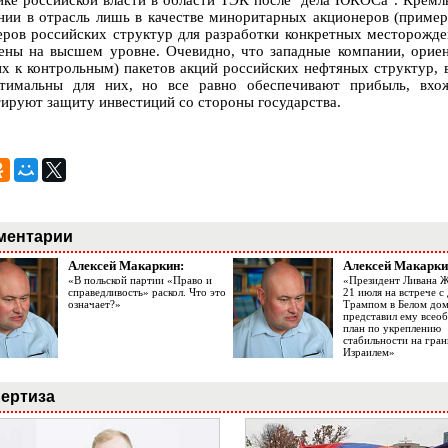
ике российской власти в области ТЭК после "дела ЮКОСа". Кремл
нии в отрасль лишь в качестве миноритарных акционеров (приме
еров российских структур для разработки конкретных месторожд
ены на высшем уровне. Очевидно, что западные компании, ориен
их к контрольным) пакетов акций российских нефтяных структур, в
тимальны для них, но все равно обеспечивают прибыль, вхо
тируют защиту инвестиций со стороны государства.
ментарии
Алексей Макаркин:
Алексей Макарки
«В польской партии «Право и
«Президент Ливана 
справедливость» раскол. Что это
21 июля на встрече 
означает?»
Трампом в Белом до
представил ему все
план по укреплению
стабильности на гран
Израилем»
ертиза