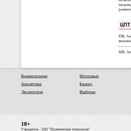
награж
развит
ЦПТ 
FIB. А
вызово
МК. Ал
Комментарии
Интервью
Аналитика
Бизнес
Экспертиза
Выборы
18+
Учредитель - ЗАО "Политические технологии"