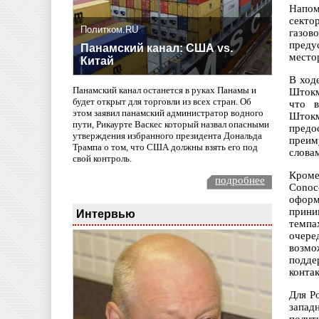
Напом
секто
Политком.RU
газов
преду
Панамский канал: США vs.
место
Китай
В ход
Панамский канал останется в руках Панамы и
Штокм
будет открыт для торговли из всех стран. Об
что в
этом заявил панамский администратор водного
Штокм
пути, Рикаурте Васкес который назвал опасными
предо
утверждения избранного президента Дональда
преим
Трампа о том, что США должны взять его под
слова
свой контроль.
Кроме
подробнее
Conoc
оформ
прини
Интервью
темпа
очере
возмо
подде
конта
Для Р
запад