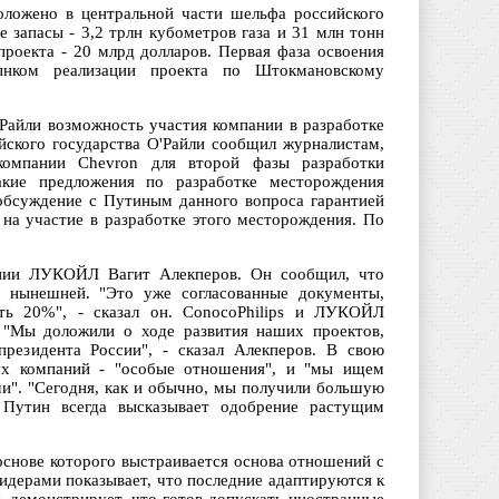
оложено в центральной части шельфа российского
 запасы - 3,2 трлн кубометров газа и 31 млн тонн
проекта - 20 млрд долларов. Первая фаза освоения
ынком реализации проекта по Штокмановскому
'Райли возможность участия компании в разработке
йского государства О'Райли сообщил журналистам,
омпании Chevron для второй фазы разработки
кие предложения по разработке месторождения
 обсуждение с Путиным данного вопроса гарантией
а участие в разработке этого месторождения. По
.
пании ЛУКОЙЛ Вагит Алекперов. Он сообщил, что
нынешней. "Это уже согласованные документы,
ть 20%", - сказал он. ConocoPhilips и ЛУКОЙЛ
 "Мы доложили о ходе развития наших проектов,
президента России", - сказал Алекперов. В свою
вух компаний - "особые отношения", и "мы ищем
ми". "Сегодня, как и обычно, мы получили большую
Путин всегда высказывает одобрение растущим
 основе которого выстраивается основа отношений с
идерами показывает, что последние адаптируются к