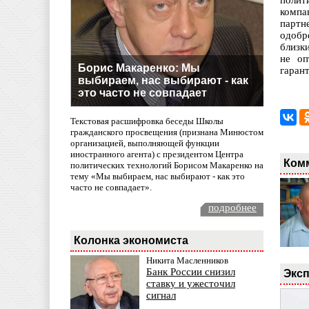
полит
компа
партн
одобр
близк
не оп
Борис Макаренко: Мы
гаран
выбираем, нас выбирают - как
это часто не совпадает
Текстовая расшифровка беседы Школы
гражданского просвещения (признана Минюстом
организацией, выполняющей функции
иностранного агента) с президентом Центра
Ком
политических технологий Борисом Макаренко на
тему «Мы выбираем, нас выбирают - как это
часто не совпадает».
подробнее
Колонка экономиста
Никита Масленников
Банк России снизил
Эксп
ставку и ужесточил
сигнал