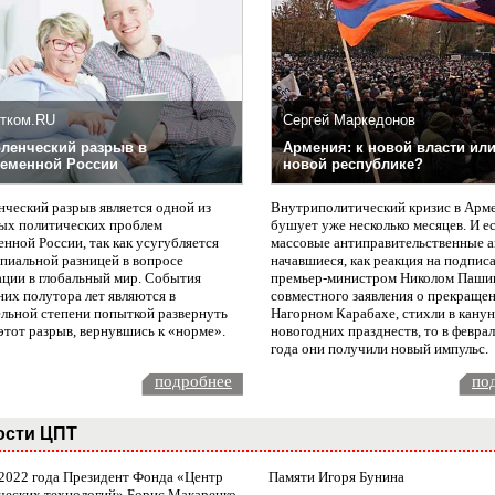
тком.RU
Сергей Маркедонов
ленческий разрыв в
Армения: к новой власти или
еменной России
новой республике?
нческий разрыв является одной из
Внутриполитический кризис в Арм
ых политических проблем
бушует уже несколько месяцев. И е
нной России, так как усугубляется
массовые антиправительственные а
пиальной разницей в вопросе
начавшиеся, как реакция на подпис
ации в глобальный мир. События
премьер-министром Николом Паши
них полутора лет являются в
совместного заявления о прекращен
ельной степени попыткой развернуть
Нагорном Карабахе, стихли в канун
этот разрыв, вернувшись к «норме».
новогодних празднеств, то в февра
года они получили новый импульс.
подробнее
по
ости ЦПТ
 2022 года Президент Фонда «Центр
Памяти Игоря Бунина
ческих технологий» Борис Макаренко