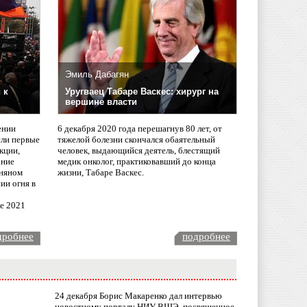
Эмиль Дабагян
 к
Уругваец Табаре Васкес: хирург на
вершине власти
ении
6 декабря 2020 года перешагнув 80 лет, от
сли первые
тяжелой болезни скончался обаятельный
кции,
человек, выдающийся деятель, блестящий
ание
медик онколог, практиковавший до конца
няном
жизни, Табаре Васкес.
ии огня в
ле 2021
дробнее
подробнее
24 декабря Борис Макаренко дал интервью
новостному порталу НИУ ВШЭ, посвященное