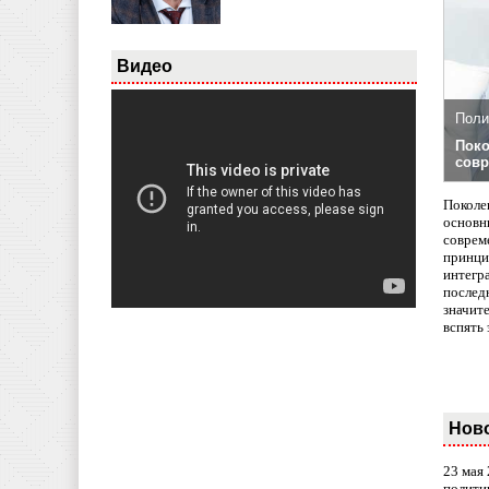
Видео
Поли
Поко
совр
Поколе
основн
совреме
принци
интегр
послед
значит
вспять 
Нов
23 мая
полити