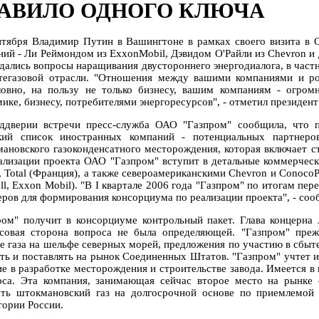
АВИЛО ОДНОГО КЛЮЧА
нтября Владимир Путин в Вашингтоне в рамках своего визита в 
ний - Ли Реймондом из ExxonMobil, Дэвидом О'Райли из Chevron и 
дались вопросы наращивания двустороннего энергодиалога, в част
тегазовой отрасли. "Отношения между вашими компаниями и р
ловно, на пользу не только бизнесу, вашим компаниям - огро
ике, бизнесу, потребителями энергоресурсов", - отметил президент
ддверии встречи пресс-служба ОАО "Газпром" сообщила, что п
кий список иностранных компаний - потенциальных партнеро
ановского газоконденсатного месторождения, которая включает с
ализации проекта ОАО "Газпром" вступит в детальные коммерческ
, Total (Франция), а также североамериканскими Chevron и ConocoP
ll, Exxon Mobil). "В I квартале 2006 года "Газпром" по итогам пер
еров для формирования консорциума по реализации проекта", - соо
ром" получит в консорциуме контрольный пакет. Глава концерна
совая сторона вопроса не была определяющей. "Газпром" преж
е газа на шельфе северных морей, предложения по участию в сбыте 
ть и поставлять на рынок Соединенных Штатов. "Газпром" учтет и
ие в разработке месторождения и строительстве завода. Имеется в 
рса. Эта компания, занимающая сейчас второе место на рынке
ать штокмановский газ на долгосрочной основе по приемлемой
тории России.