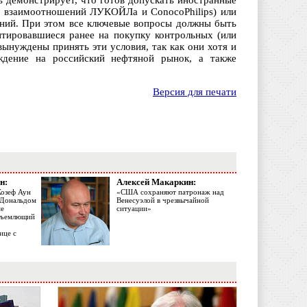
ь демонстрирует, что готов допускать иностранные
р взаимоотношений ЛУКОЙЛа и ConocoPhilips) или
ений. При этом все ключевые вопросы должны быть
тировавшиеся ранее на покупку контрольных (или
ынуждены принять эти условия, так как они хотя и
ждение на российский нефтяной рынок, а также
Версия для печати
н:
Алексей Макаркин:
Жозеф Аун
«США сохраняют патронаж над
с Дональдом
Венесуэлой в чрезвычайной
ме
ситуации»
объемлющий
ице с