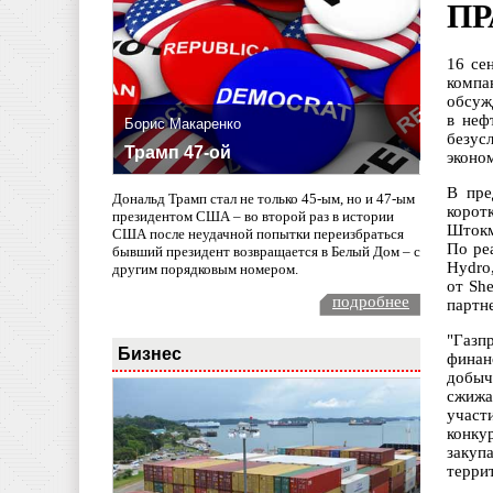
ПР
16 се
компа
обсуж
в неф
Борис Макаренко
безус
Трамп 47-ой
эконом
В пре
Дональд Трамп стал не только 45-ым, но и 47-ым
корот
президентом США – во второй раз в истории
Штокм
США после неудачной попытки переизбраться
По ре
бывший президент возвращается в Белый Дом – с
Hydro
другим порядковым номером.
от She
подробнее
партн
"Газп
Бизнес
финан
добыч
сжижа
участ
конку
закуп
терри