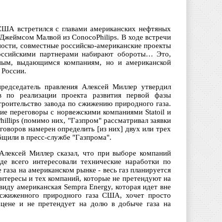
США встретился с главами американских нефтяных
Джеймсом Малвой из ConocoPhilips. В ходе встречи
ности, совместные российско-американские проекты
оссийскими партнерами набирают обороты… Это,
мным, выдающимся компаниям, но и американской
 России.
редседатель правления Алексей Миллер утвердил
в по реализации проекта развития первой фазы
троительство завода по сжижению природного газа.
ие переговоры с норвежскими компаниями Statoil и
hillips (помимо них, "Газпром" рассматривал заявки
еговоров намерен определить [из них] двух или трех
бщили в пресс-службе "Газпрома".
 Алексей Миллер сказал, что при выборе компаний
де всего интересовали технические наработки по
газа на американском рынке - весь газ планируется
нтересы и тех компаний, которые не претендуют на
виду американская Sempra Energy, которая идет вне
 сжиженного природного газа США, хочет просто
 цене и не претендует на долю в добыче газа на