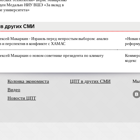
ден Медалью НИУ ВШЭ «За вклад в
ие университета»
в других СМИ
лексей Макаркин - Израиль перед непростым выбором: анализ
«Новая 
в и перспектив в конфликте с ХАМАС
реформ
ексей Макаркин о новом советнике президента по климату
Коммерс
кодекс
Колонка экономиста
ЦПТ в других СМИ
Мы 
Видео
Новости ЦПТ