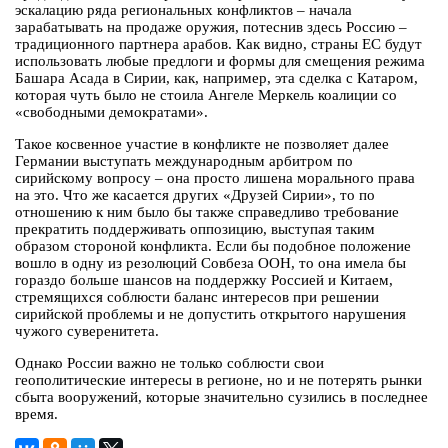
эскалацию ряда региональных конфликтов – начала
зарабатывать на продаже оружия, потеснив здесь Россию –
традиционного партнера арабов. Как видно, страны ЕС будут
использовать любые предлоги и формы для смещения режима
Башара Асада в Сирии, как, например, эта сделка с Катаром,
которая чуть было не стоила Ангеле Меркель коалиции со
«свободными демократами».
Такое косвенное участие в конфликте не позволяет далее
Германии выступать международным арбитром по
сирийскому вопросу – она просто лишена морального права
на это. Что же касается других «Друзей Сирии», то по
отношению к ним было бы также справедливо требование
прекратить поддерживать оппозицию, выступая таким
образом стороной конфликта. Если бы подобное положение
вошло в одну из резолюций Совбеза ООН, то она имела бы
гораздо больше шансов на поддержку Россией и Китаем,
стремящихся соблюсти баланс интересов при решении
сирийской проблемы и не допустить открытого нарушения
чужого суверенитета.
Однако России важно не только соблюсти свои
геополитические интересы в регионе, но и не потерять рынки
сбыта вооружений, которые значительно сузились в последнее
время.