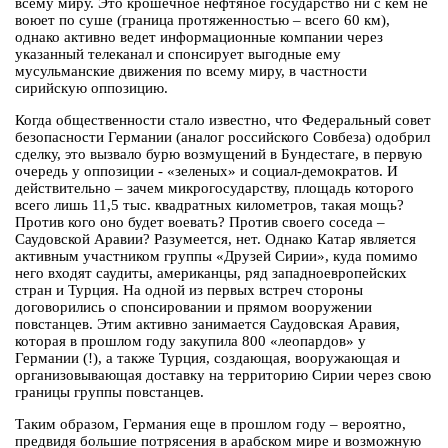
всему миру. Это крошечное нефтяное государство ни с кем не
воюет по суше (граница протяженностью – всего 60 км),
однако активно ведет информационные компании через
указанный телеканал и спонсирует выгодные ему
мусульманские движения по всему миру, в частности
сирийскую оппозицию.
Когда общественности стало известно, что Федеральный совет
безопасности Германии (аналог российского Совбеза) одобрил
сделку, это вызвало бурю возмущений в Бундестаге, в первую
очередь у оппозиции - «зеленых» и социал-демократов. И
действительно – зачем микрогосударству, площадь которого
всего лишь 11,5 тыс. квадратных километров, такая мощь?
Против кого оно будет воевать? Против своего соседа –
Саудовской Аравии? Разумеется, нет. Однако Катар является
активным участником группы «Друзей Сирии», куда помимо
него входят саудиты, американцы, ряд западноевропейских
стран и Турция. На одной из первых встреч стороны
договорились о спонсировании и прямом вооружении
повстанцев. Этим активно занимается Саудовская Аравия,
которая в прошлом году закупила 800 «леопардов» у
Германии (!), а также Турция, создающая, вооружающая и
организовывающая доставку на территорию Сирии через свою
границы группы повстанцев.
Таким образом, Германия еще в прошлом году – вероятно,
предвидя большие потрясения в арабском мире и возможную