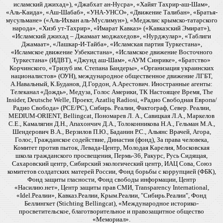
исламский джихад»), «Джабхат ан-Нусра», «Хайят Тахрир-аш-Шам»,
«Аль-Каида», «Аш-Шабаб», «УНА-УНСО», «Движение Талибан», «Братья-
мусульмане» («Аль-Ихван аль-Муслимун»), «Меджлис крымско-татарского
народа», «Хизб ут-Тахрир», «Имарат Кавказ» («Кавказский Эмират»),
«Исламский джихад – Джамаат моджахедов», «Нурджулар», «Таблиги
Джамаат», «Лашкар-И-Тайба», «Исламская партия Туркестана»,
«Исламское движение Узбекистана», «Исламское движение Восточного
Туркестана» (ИДВТ), «Джунд аш-Шам», «АУМ Синрике», «Братство»
Корчинского, «Тризуб им. Степана Бандеры», «Организация украинских
националистов» (ОУН), международное общественное движение ЛГБТ,
А.Навальный, К.Буданов, Д.Гордон, А.Арестович. Иностранные агенты:
Телеканал «Дождь», Медуза, Голос Америки, ТК Настоящее Время, The
Insider, Deutsche Welle, Проект, Azatliq Radiosi, «Радио Свободная Европа/
Радио Свобода» (PCE/PC), Сибирь. Реалии, Фактограф, Север. Реалии,
MEDIUM-ORIENT, Bellingcat, Пономарев Л. А., Савицкая Л.А., Маркелов
С.Е., Камалягин Д.Н., Апахончич Д.А., Толоконникова Н.А., Гельман М.А.,
Шендерович В.А., Верзилов П.Ю., Баданин Р.С., Альянс Врачей, Агора,
Голос, Гражданское содействие, Династия (фонд), За права человека,
Комитет против пыток, Левада-Центр, Молодая Карелия, Московская
школа гражданского просвещения, Пермь-36, Ракурс, Русь Сидящая,
Сахаровский центр, Сибирский экологический центр, ИАЦ Сова, Союз
комитетов солдатских матерей России, Фонд борьбы с коррупцией (ФБК),
Фонд защиты гласности, Фонд свободы информации, Центр
«Насилию.нет», Центр защиты прав СМИ, Transparency International,
«Idel.Реалии», Кавказ.Реалии, Крым.Реалии, "Сибирь.Реалии", Фонд
Беллингкет (Stichting Bellingcat), «Международное историко-
просветительское, благотворительное и правозащитное общество
«Мемориал».