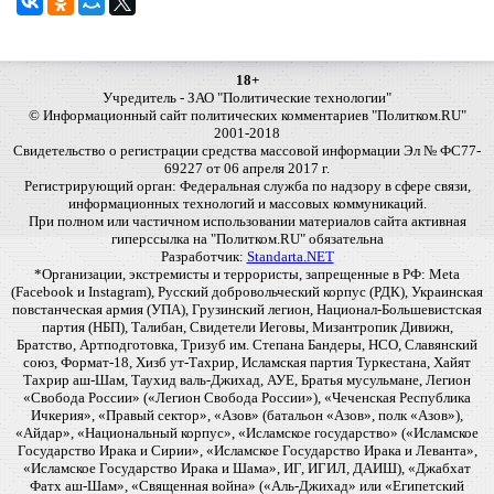
18+
Учредитель - ЗАО "Политические технологии"
© Информационный сайт политических комментариев "Политком.RU"
2001-2018
Свидетельство о регистрации средства массовой информации Эл № ФС77-
69227 от 06 апреля 2017 г.
Регистрирующий орган: Федеральная служба по надзору в сфере связи,
информационных технологий и массовых коммуникаций.
При полном или частичном использовании материалов сайта активная
гиперссылка на "Политком.RU" обязательна
Разработчик:
Standarta.NET
*Организации, экстремисты и террористы, запрещенные в РФ: Meta
(Facebook и Instagram), Русский добровольческий корпус (РДК), Украинская
повстанческая армия (УПА), Грузинский легион, Национал-Большевистская
партия (НБП), Талибан, Свидетели Иеговы, Мизантропик Дивижн,
Братство, Артподготовка, Тризуб им. Степана Бандеры, НСО, Славянский
союз, Формат-18, Хизб ут-Тахрир, Исламская партия Туркестана, Хайят
Тахрир аш-Шам, Таухид валь-Джихад, АУЕ, Братья мусульмане, Легион
«Свобода России» («Легион Свобода России»), «Чеченская Республика
Ичкерия», «Правый сектор», «Азов» (батальон «Азов», полк «Азов»),
«Айдар», «Национальный корпус», «Исламское государство» («Исламское
Государство Ирака и Сирии», «Исламское Государство Ирака и Леванта»,
«Исламское Государство Ирака и Шама», ИГ, ИГИЛ, ДАИШ), «Джабхат
Фатх аш-Шам», «Священная война» («Аль-Джихад» или «Египетский