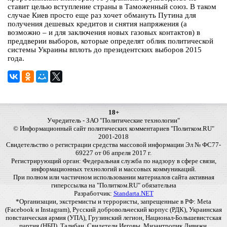
ставит целью вступление страны в Таможенный союз. В таком
случае Киев просто еще раз хочет обмануть Путина для
получения дешевых кредитов и снятия напряжения (а
возможно – и для заключения новых газовых контактов) в
преддверии выборов, которые определят облик политической
системы Украины вплоть до президентских выборов 2015
года.
18+
Учредитель - ЗАО "Политические технологии"
© Информационный сайт политических комментариев "Политком.RU"
2001-2018
Свидетельство о регистрации средства массовой информации Эл № ФС77-
69227 от 06 апреля 2017 г.
Регистрирующий орган: Федеральная служба по надзору в сфере связи,
информационных технологий и массовых коммуникаций.
При полном или частичном использовании материалов сайта активная
гиперссылка на "Политком.RU" обязательна
Разработчик:
Standarta.NET
*Организации, экстремисты и террористы, запрещенные в РФ: Meta
(Facebook и Instagram), Русский добровольческий корпус (РДК), Украинская
повстанческая армия (УПА), Грузинский легион, Национал-Большевистская
партия (НБП), Талибан, Свидетели Иеговы, Мизантропик Дивижн,