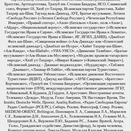
Братство, Артподготовка, Тризуб им. Степана Бандеры, НСО, Славянский
союз, Формат-18, Хизб ут-Тахрир, Исламская партия Туркестана, Хайят
Тахрир аш-Шам, Таухид валь-Джихад, АУЕ, Братья мусульмане, Легион
«Свобода России» («Легион Свобода России»), «Чеченская Республика
Ичкерия», «Правый сектор», «Азов» (батальон «Азов», полк «Азов»),
«Айдар», «Национальный корпус», «Исламское государство» («Исламское
Государство Ирака и Сирии», «Исламское Государство Ирака и Леванта»,
«Исламское Государство Ирака и Шама», ИГ, ИГИЛ, ДАИШ), «Джабхат
Фатх аш-Шам», «Священная война» («Аль-Джихад» или «Египетский
исламский джихад»), «Джабхат ан-Нусра», «Хайят Тахрир-аш-Шам»,
«Аль-Каида», «Аш-Шабаб», «УНА-УНСО», «Движение Талибан», «Братья-
мусульмане» («Аль-Ихван аль-Муслимун»), «Меджлис крымско-татарского
народа», «Хизб ут-Тахрир», «Имарат Кавказ» («Кавказский Эмират»),
«Исламский джихад – Джамаат моджахедов», «Нурджулар», «Таблиги
Джамаат», «Лашкар-И-Тайба», «Исламская партия Туркестана»,
«Исламское движение Узбекистана», «Исламское движение Восточного
Туркестана» (ИДВТ), «Джунд аш-Шам», «АУМ Синрике», «Братство»
Корчинского, «Тризуб им. Степана Бандеры», «Организация украинских
националистов» (ОУН), международное общественное движение ЛГБТ,
А.Навальный, К.Буданов, Д.Гордон, А.Арестович. Иностранные агенты:
Телеканал «Дождь», Медуза, Голос Америки, ТК Настоящее Время, The
Insider, Deutsche Welle, Проект, Azatliq Radiosi, «Радио Свободная Европа/
Радио Свобода» (PCE/PC), Сибирь. Реалии, Фактограф, Север. Реалии,
MEDIUM-ORIENT, Bellingcat, Пономарев Л. А., Савицкая Л.А., Маркелов
С.Е., Камалягин Д.Н., Апахончич Д.А., Толоконникова Н.А., Гельман М.А.,
Шендерович В.А., Верзилов П.Ю., Баданин Р.С., Альянс Врачей, Агора,
Голос, Гражданское содействие, Династия (фонд), За права человека,
Комитет против пыток, Левада-Центр, Молодая Карелия, Московская