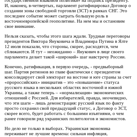
государственной языковой политики» на подпись президенту.
И, наконец, в-четвертых, парламент ратифицировал Договор о
создании зоны свободной торговли (ЗСТ) в рамках СНГ. Это
последнее событие может сыграть большую роль в
восточноевропейской геополитике. На нем мы и остановим
свое внимание.
Нельзя сказать, чтобы этого шага ждали. Трудные переговоры
президентов Виктора Януковича и Владимира Путина в Ялте
12 июля показали, что стороны, скорее, расходятся, чем
сближаются. И тут – неожиданно – Янукович в лице своего
парламента делает такой «широкий» шаг навстречу России.
Конечно, ратификация, в первую очередь, - предвыборный
шаг. Партия регионов во главе фактически с президентом
консолидирует свой электорат на востоке и юге страны за счет
«пророссийских» инициатив – это «повышение» статуса
русского языка в нескольких областях восточной и южной
Украины, а также теперь – «нормализация» экономических
отношений с Россией. Для избирателей, правда, неочевидно,
что эти шаги – лишь демонстрация: русский язык по факту
просто сохранил свой предыдущий статус, а Договор о ЗСТ,
скорее всего, будет работать с большими изъятиями, о чем
ранее говорили ряд украинских политологов и экономистов.
Но дело не только в выборах. Украинская экономика
переживает не лучшие времена: сильная инфляция,