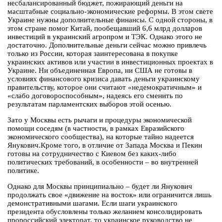
несбалансированный бюджет, пожирающий деньги на
масштабные социально-экономические реформы. В этом свете
Украине нужны дополнительные финансы. С одной стороны, в
этом стране помог Китай, пообещавший 6,6 млрд долларов
инвестиций в украинский агропром и ТЭК. Однако этого не
достаточно. Дополнительные деньги сейчас можно привлечь
только из России, которая заинтересована в покупке
украинских активов или участии в инвестиционных проектах в
Украине. Ни объединенная Европа, ни США не готовы в
условиях финансового кризиса давать деньги украинскому
правительству, которое они считают «недемократичным» и
«слабо договороспособным», надеясь его сменить по
результатам парламентских выборов этой осенью.
Зато у Москвы есть рычаги и процедуры экономической
помощи соседям (в частности, в рамках Евразийского
экономического сообщества), на которые тайно надеется
Янукович.Кроме того, в отличие от Запада Москва и Пекин
готовы на сотрудничество с Киевом без каких-либо
политических требований, в особенности – во внутренней
политике.
Однако для Москвы принципиально – будет ли Янукович
продолжать свое «движение на восток» или ограничится лишь
демонстративными шагами. Если шаги украинского
президента обусловлены только желанием консолидировать
пророссийский электорат, то украинское руководство не