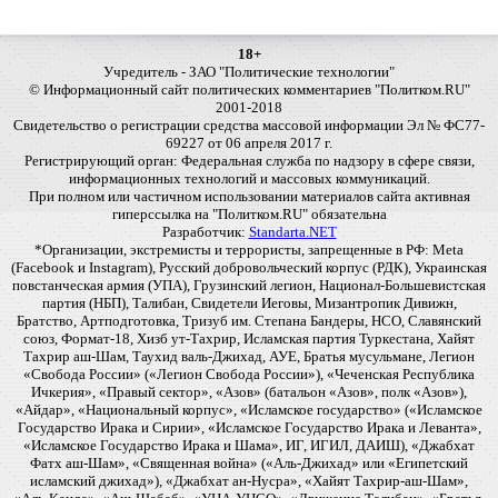
18+
Учредитель - ЗАО "Политические технологии"
© Информационный сайт политических комментариев "Политком.RU"
2001-2018
Свидетельство о регистрации средства массовой информации Эл № ФС77-
69227 от 06 апреля 2017 г.
Регистрирующий орган: Федеральная служба по надзору в сфере связи,
информационных технологий и массовых коммуникаций.
При полном или частичном использовании материалов сайта активная
гиперссылка на "Политком.RU" обязательна
Разработчик:
Standarta.NET
*Организации, экстремисты и террористы, запрещенные в РФ: Meta
(Facebook и Instagram), Русский добровольческий корпус (РДК), Украинская
повстанческая армия (УПА), Грузинский легион, Национал-Большевистская
партия (НБП), Талибан, Свидетели Иеговы, Мизантропик Дивижн,
Братство, Артподготовка, Тризуб им. Степана Бандеры, НСО, Славянский
союз, Формат-18, Хизб ут-Тахрир, Исламская партия Туркестана, Хайят
Тахрир аш-Шам, Таухид валь-Джихад, АУЕ, Братья мусульмане, Легион
«Свобода России» («Легион Свобода России»), «Чеченская Республика
Ичкерия», «Правый сектор», «Азов» (батальон «Азов», полк «Азов»),
«Айдар», «Национальный корпус», «Исламское государство» («Исламское
Государство Ирака и Сирии», «Исламское Государство Ирака и Леванта»,
«Исламское Государство Ирака и Шама», ИГ, ИГИЛ, ДАИШ), «Джабхат
Фатх аш-Шам», «Священная война» («Аль-Джихад» или «Египетский
исламский джихад»), «Джабхат ан-Нусра», «Хайят Тахрир-аш-Шам»,