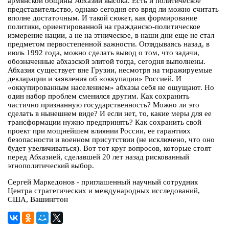
армянской общины Абхазии высока. Есть и политическое
представительство, однако сегодня его вряд ли можно считать
вполне достаточным. И такой сюжет, как формирование
политики, ориентированной на гражданско-политическое
измерение нации, а не на этническое, в наши дни еще не стал
предметом первостепенной важности. Оглядываясь назад, в
июль 1992 года, можно сделать вывод о том, что задачи,
обозначенные абхазской элитой тогда, сегодня выполнены.
Абхазия существует вне Грузии, несмотря на тиражируемые
декларации и заявления об «оккупации» Россией. И
«оккупированным населением» абхазы себя не ощущают. Но
один набор проблем сменился другим. Как сохранить
частично признанную государственность? Можно ли это
сделать в нынешнем виде? И если нет, то, какие меры для ее
трансформации нужно предпринять? Как сохранить свой
проект при мощнейшем влиянии России, ее гарантиях
безопасности и военном присутствии (не исключено, что оно
будет увеличиваться). Вот тот круг вопросов, которые стоят
перед Абхазией, сделавшей 20 лет назад рискованный
этнополитический выбор.
Сергей Маркедонов - приглашенный научный сотрудник
Центра стратегических и международных исследований,
США, Вашингтон