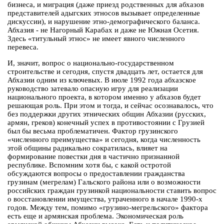
бизнеса, и миграция (даже приезд родственных для абхазов
представителей адыгских этносов вызывает определенные
дискуссии), и нарушение этно-демографического баланса.
Абхазия - не Нагорный Карабах и даже не Южная Осетия.
Здесь «титульный этнос» не имеет явного численного
перевеса.
И, значит, вопрос о национально-государственном
строительстве и сегодня, спустя двадцать лет, остается для
Абхазии одним из ключевых. В июле 1992 года абхазское
руководство затевало опасную игру для реализации
национального проекта, в котором именно у абхазов будет
решающая роль. При этом и тогда, и сейчас осознавалось, что
без поддержки других этнических общин Абхазии (русских,
армян, греков) конечный успех в противостоянии с Грузией
был бы весьма проблематичен. Фактор грузинского
«численного преимущества» и сегодня, когда численность
этой общины радикально сократилась, влияет на
формирование повестки дня в частично признанной
республике. Вспомним хотя бы, с какой остротой
обсуждаются вопросы о предоставлении гражданства
грузинам (мегрелам) Гальского района или о возможности
российских граждан грузинкой национальности ставить вопрос
о восстановлении имущества, утраченного в начале 1990-х
годов. Между тем, помимо «грузино-мегрельского» фактора
есть еще и армянская проблема. Экономическая роль