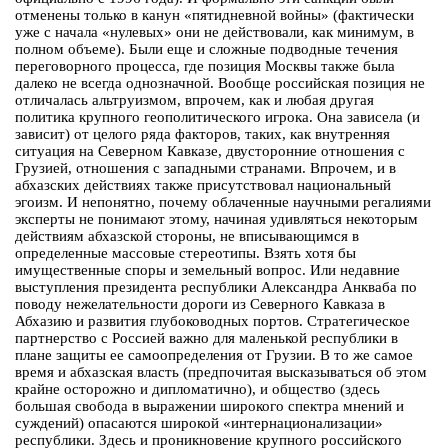
отменены только в канун «пятидневной войны» (фактически
уже с начала «нулевых» они не действовали, как минимум, в
полном объеме). Были еще и сложные подводные течения
переговорного процесса, где позиция Москвы также была
далеко не всегда однозначной. Вообще российская позиция не
отличалась альтруизмом, впрочем, как и любая другая
политика крупного геополитического игрока. Она зависела (и
зависит) от целого ряда факторов, таких, как внутренняя
ситуация на Северном Кавказе, двусторонние отношения с
Грузией, отношения с западными странами. Впрочем, и в
абхазских действиях также присутствовал национальный
эгоизм. И непонятно, почему облаченные научными регалиями
эксперты не понимают этому, начиная удивляться некоторым
действиям абхазской стороны, не вписывающимся в
определенные массовые стереотипы. Взять хотя бы
имущественные споры и земельный вопрос. Или недавние
выступления президента республики Александра Анкваба по
поводу нежелательности дороги из Северного Кавказа в
Абхазию и развития глубоководных портов. Стратегическое
партнерство с Россией важно для маленькой республики в
плане защиты ее самоопределения от Грузии. В то же самое
время и абхазская власть (предпочитая высказываться об этом
крайне осторожно и дипломатично), и общество (здесь
большая свобода в выражении широкого спектра мнений и
суждений) опасаются широкой «интернационализации»
республики. Здесь и проникновение крупного российского