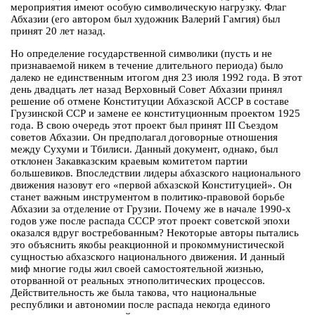
мероприятия имеют особую символическую нагрузку. Флаг
Абхазии (его автором был художник Валерий Гамгия) был
принят 20 лет назад.
Но определение государственной символики (пусть и не
признаваемой никем в течение длительного периода) было
далеко не единственным итогом дня 23 июля 1992 года. В этот
день двадцать лет назад Верховный Совет Абхазии принял
решение об отмене Конституции Абхазской АССР в составе
Грузинской ССР и замене ее конституционным проектом 1925
года. В свою очередь этот проект был принят III Съездом
советов Абхазии. Он предполагал договорные отношения
между Сухуми и Тбилиси. Данный документ, однако, был
отклонен Закавказским краевым комитетом партии
большевиков. Впоследствии лидеры абхазского национального
движения назовут его «первой абхазской Конституцией». Он
станет важным инструментом в политико-правовой борьбе
Абхазии за отделение от Грузии. Почему же в начале 1990-х
годов уже после распада СССР этот проект советской эпохи
оказался вдруг востребованным? Некоторые авторы пытались
это объяснить якобы реакционной и прокоммунистической
сущностью абхазского национального движения. И данный
миф многие годы жил своей самостоятельной жизнью,
оторванной от реальных этнополитических процессов.
Действительность же была такова, что национальные
республики и автономии после распада некогда единого