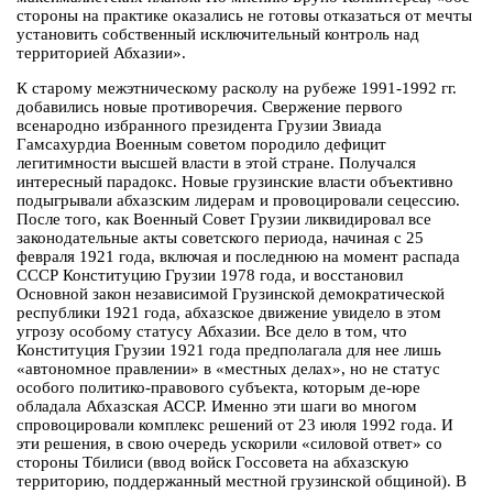
стороны на практике оказались не готовы отказаться от мечты
установить собственный исключительный контроль над
территорией Абхазии».
К старому межэтническому расколу на рубеже 1991-1992 гг.
добавились новые противоречия. Свержение первого
всенародно избранного президента Грузии Звиада
Гамсахурдиа Военным советом породило дефицит
легитимности высшей власти в этой стране. Получался
интересный парадокс. Новые грузинские власти объективно
подыгрывали абхазским лидерам и провоцировали сецессию.
После того, как Военный Совет Грузии ликвидировал все
законодательные акты советского периода, начиная с 25
февраля 1921 года, включая и последнюю на момент распада
СССР Конституцию Грузии 1978 года, и восстановил
Основной закон независимой Грузинской демократической
республики 1921 года, абхазское движение увидело в этом
угрозу особому статусу Абхазии. Все дело в том, что
Конституция Грузии 1921 года предполагала для нее лишь
«автономное правлении» в «местных делах», но не статус
особого политико-правового субъекта, которым де-юре
обладала Абхазская АССР. Именно эти шаги во многом
спровоцировали комплекс решений от 23 июля 1992 года. И
эти решения, в свою очередь ускорили «силовой ответ» со
стороны Тбилиси (ввод войск Госсовета на абхазскую
территорию, поддержанный местной грузинской общиной). В