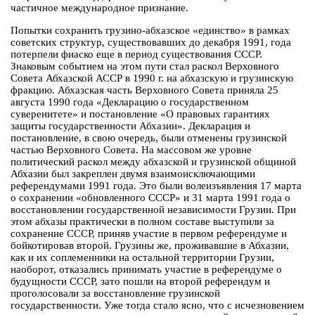
частичное международное признание.
Попытки сохранить грузино-абхазское «единство» в рамках
советских структур, существовавших до декабря 1991, года
потерпели фиаско еще в период существования СССР.
Знаковым событием на этом пути стал раскол Верховного
Совета Абхазской АССР в 1990 г. на абхазскую и грузинскую
фракцию. Абхазская часть Верховного Совета приняла 25
августа 1990 года «Декларацию о государственном
суверенитете» и постановление «О правовых гарантиях
защиты государственности Абхазии». Декларация и
постановление, в свою очередь, были отменены грузинской
частью Верховного Совета. На массовом же уровне
политический раскол между абхазской и грузинской общиной
Абхазии был закреплен двумя взаимоисключающими
референдумами 1991 года. Это были волеизъявления 17 марта
о сохранении «обновленного СССР» и 31 марта 1991 года о
восстановлении государственной независимости Грузии. При
этом абхазы практически в полном составе выступили за
сохранение СССР, приняв участие в первом референдуме и
бойкотировав второй. Грузины же, проживавшие в Абхазии,
как и их соплеменники на остальной территории Грузии,
наоборот, отказались принимать участие в референдуме о
будущности СССР, зато пошли на второй референдум и
проголосовали за восстановление грузинской
государственности. Уже тогда стало ясно, что с исчезновением