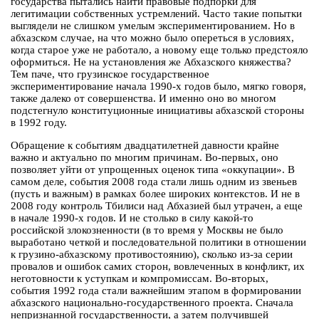
государства пытались найти правовые подпорки для
легитимации собственных устремлений. Часто такие попытки
выглядели не слишком умелым экспериментированием. Но в
абхазском случае, на что можно было опереться в условиях,
когда старое уже не работало, а новому еще только предстояло
оформиться. Не на установления же Абхазского княжества?
Тем паче, что грузинское государственное
экспериментирование начала 1990-х годов было, мягко говоря,
также далеко от совершенства. И именно оно во многом
подстегнуло конституционные инициативы абхазской стороны
в 1992 году.
Обращение к событиям двадцатилетней давности крайне
важно и актуально по многим причинам. Во-первых, оно
позволяет уйти от упрощенных оценок типа «оккупации». В
самом деле, события 2008 года стали лишь одним из звеньев
(пусть и важным) в рамках более широких контекстов. И не в
2008 году контроль Тбилиси над Абхазией был утрачен, а еще
в начале 1990-х годов. И не столько в силу какой-то
российской злокозненности (в то время у Москвы не было
выработано четкой и последовательной политики в отношении
к грузино-абхазскому противостоянию), сколько из-за серии
провалов и ошибок самих сторон, вовлеченных в конфликт, их
неготовности к уступкам и компромиссам. Во-вторых,
события 1992 года стали важнейшим этапом в формировании
абхазского национально-государственного проекта. Сначала
непризнанной государственности, а затем получившей