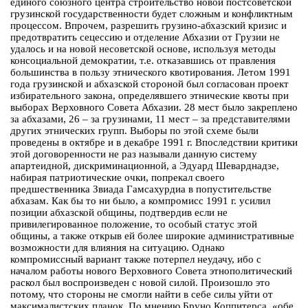
единого союзного центра строительство новой постсоветской
грузинской государственности будет сложным и конфликтным
процессом. Впрочем, разрешить грузино-абхазский кризис и
предотвратить сецессию и отделение Абхазии от Грузии не
удалось и на новой несоветской основе, используя методы
консоциальной демократии, т.е. отказавшись от правления
большинства в пользу этнического квотирования. Летом 1991
года грузинской и абхазской стороной был согласован проект
избирательного закона, определявшего этнические квоты при
выборах Верховного Совета Абхазии. 28 мест было закреплено
за абхазами, 26 – за грузинами, 11 мест – за представителями
других этнических групп. Выборы по этой схеме были
проведены в октябре и в декабре 1991 г. Впоследствии критики
этой договоренности не раз называли данную систему
апартеидной, дискриминационной, а Эдуард Шеварднадзе,
набирая патриотические очки, попрекал своего
предшественника Звиада Гамсахурдиа в попустительстве
абхазам. Как бы то ни было, а компромисс 1991 г. усилил
позиции абхазской общины, подтвердив если не
привилегированное положение, то особый статус этой
общины, а также открыв ей более широкие административные
возможности для влияния на ситуацию. Однако
компромиссный вариант также потерпел неудачу, ибо с
началом работы нового Верховного Совета этнополитический
раскол был воспроизведен с новой силой. Произошло это
потому, что стороны не смогли найти в себе силы уйти от
максималистских планок. По мнению Бруно Коппитерса, «обе