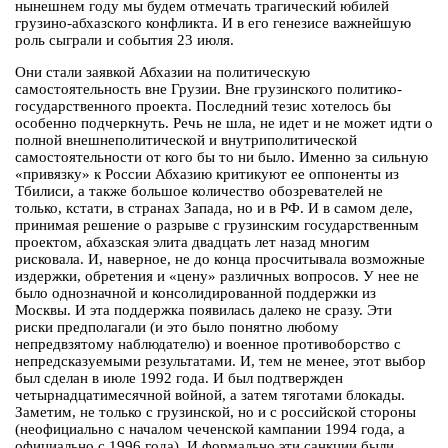
нынешнем году мы будем отмечать трагический юбилей
грузино-абхазского конфликта. И в его генезисе важнейшую
роль сыграли и события 23 июля.
Они стали заявкой Абхазии на политическую
самостоятельность вне Грузии. Вне грузинского политико-
государственного проекта. Последний тезис хотелось бы
особенно подчеркнуть. Речь не шла, не идет и не может идти о
полной внешнеполитической и внутриполитической
самостоятельности от кого бы то ни было. Именно за сильную
«привязку» к России Абхазию критикуют ее оппоненты из
Тбилиси, а также большое количество обозревателей не
только, кстати, в странах Запада, но и в РФ. И в самом деле,
принимая решение о разрыве с грузинским государственным
проектом, абхазская элита двадцать лет назад многим
рисковала. И, наверное, не до конца просчитывала возможные
издержки, обретения и «цену» различных вопросов. У нее не
было однозначной и консолидированной поддержки из
Москвы. И эта поддержка появилась далеко не сразу. Эти
риски предполагали (и это было понятно любому
непредвзятому наблюдателю) и военное противоборство с
непредсказуемыми результатами. И, тем не менее, этот выбор
был сделан в июле 1992 года. И был подтвержден
четырнадцатимесячной войной, а затем тяготами блокады.
Заметим, не только с грузинской, но и с российской стороны
(неофициально с началом чеченской кампании 1994 года, а
официально с 1996 года). И формально эти санкции были