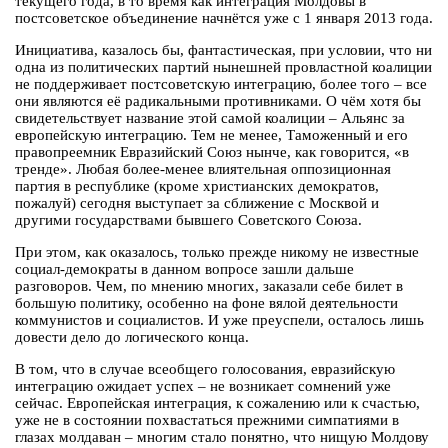
текущего года, в то время как интеграция Молдовы в
постсоветское объединение начнётся уже с 1 января 2013 года.
Инициатива, казалось бы, фантастическая, при условии, что ни
одна из политических партий нынешней провластной коалиции
не поддерживает постсоветскую интеграцию, более того – все
они являются её радикальными противниками. О чём хотя бы
свидетельствует название этой самой коалиции – Альянс за
европейскую интеграцию. Тем не менее, Таможенный и его
правопреемник Евразийский Союз нынче, как говорится, «в
тренде». Любая более-менее влиятельная оппозиционная
партия в республике (кроме христианских демократов,
пожалуй) сегодня выступает за сближение с Москвой и
другими государствами бывшего Советского Союза.
При этом, как оказалось, только прежде никому не известные
социал-демократы в данном вопросе зашли дальше
разговоров. Чем, по мнению многих, заказали себе билет в
большую политику, особенно на фоне вялой деятельности
коммунистов и социалистов. И уже преуспели, осталось лишь
довести дело до логического конца.
В том, что в случае всеобщего голосования, евразийскую
интеграцию ожидает успех – не возникает сомнений уже
сейчас. Европейская интеграция, к сожалению или к счастью,
уже не в состоянии похвастаться прежними симпатиями в
глазах молдаван – многим стало понятно, что нищую Молдову