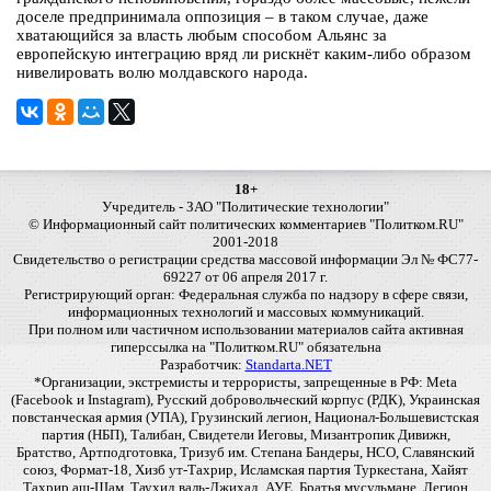
доселе предпринимала оппозиция – в таком случае, даже
хватающийся за власть любым способом Альянс за
европейскую интеграцию вряд ли рискнёт каким-либо образом
нивелировать волю молдавского народа.
18+
Учредитель - ЗАО "Политические технологии"
© Информационный сайт политических комментариев "Политком.RU"
2001-2018
Свидетельство о регистрации средства массовой информации Эл № ФС77-
69227 от 06 апреля 2017 г.
Регистрирующий орган: Федеральная служба по надзору в сфере связи,
информационных технологий и массовых коммуникаций.
При полном или частичном использовании материалов сайта активная
гиперссылка на "Политком.RU" обязательна
Разработчик:
Standarta.NET
*Организации, экстремисты и террористы, запрещенные в РФ: Meta
(Facebook и Instagram), Русский добровольческий корпус (РДК), Украинская
повстанческая армия (УПА), Грузинский легион, Национал-Большевистская
партия (НБП), Талибан, Свидетели Иеговы, Мизантропик Дивижн,
Братство, Артподготовка, Тризуб им. Степана Бандеры, НСО, Славянский
союз, Формат-18, Хизб ут-Тахрир, Исламская партия Туркестана, Хайят
Тахрир аш-Шам, Таухид валь-Джихад, АУЕ, Братья мусульмане, Легион