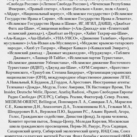
«Свобода России» («Легион Свобода России»), «Чеченская Республика
Ичкерия», «Правый сектор», «Азов» (батальон «Азов», полк «Азов»),
«Айдар», «Национальный корпус», «Исламское государство» («Исламское
Государство Ирака и Сирии», «Исламское Государство Ирака и Леванта»,
«Исламское Государство Ирака и Шама», ИГ, ИГИЛ, ДАИШ), «Джабхат
Фатх аш-Шам», «Священная война» («Аль-Джихад» или «Египетский
исламский джихад»), «Джабхат ан-Нусра», «Хайят Тахрир-аш-Шам»,
«Аль-Каида», «Аш-Шабаб», «УНА-УНСО», «Движение Талибан», «Братья-
мусульмане» («Аль-Ихван аль-Муслимун»), «Меджлис крымско-татарского
народа», «Хизб ут-Тахрир», «Имарат Кавказ» («Кавказский Эмират»),
«Исламский джихад – Джамаат моджахедов», «Нурджулар», «Таблиги
Джамаат», «Лашкар-И-Тайба», «Исламская партия Туркестана»,
«Исламское движение Узбекистана», «Исламское движение Восточного
Туркестана» (ИДВТ), «Джунд аш-Шам», «АУМ Синрике», «Братство»
Корчинского, «Тризуб им. Степана Бандеры», «Организация украинских
националистов» (ОУН), международное общественное движение ЛГБТ,
А.Навальный, К.Буданов, Д.Гордон, А.Арестович. Иностранные агенты:
Телеканал «Дождь», Медуза, Голос Америки, ТК Настоящее Время, The
Insider, Deutsche Welle, Проект, Azatliq Radiosi, «Радио Свободная Европа/
Радио Свобода» (PCE/PC), Сибирь. Реалии, Фактограф, Север. Реалии,
MEDIUM-ORIENT, Bellingcat, Пономарев Л. А., Савицкая Л.А., Маркелов
С.Е., Камалягин Д.Н., Апахончич Д.А., Толоконникова Н.А., Гельман М.А.,
Шендерович В.А., Верзилов П.Ю., Баданин Р.С., Альянс Врачей, Агора,
Голос, Гражданское содействие, Династия (фонд), За права человека,
Комитет против пыток, Левада-Центр, Молодая Карелия, Московская
школа гражданского просвещения, Пермь-36, Ракурс, Русь Сидящая,
Сахаровский центр, Сибирский экологический центр, ИАЦ Сова, Союз
комитетов солдатских матерей России, Фонд борьбы с коррупцией (ФБК),