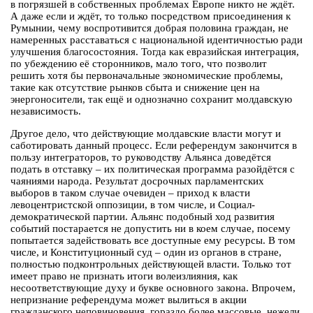
в погрязшей в собственных проблемах Европе никто не ждёт.
А даже если и ждёт, то только посредством присоединения к
Румынии, чему воспротивится добрая половина граждан, не
намеренных расставаться с национальной идентичностью ради
улучшения благосостояния. Тогда как евразийская интеграция,
по убеждению её сторонников, мало того, что позволит
решить хотя бы первоначальные экономические проблемы,
такие как отсутствие рынков сбыта и снижение цен на
энергоносители, так ещё и однозначно сохранит молдавскую
независимость.
Другое дело, что действующие молдавские власти могут и
саботировать данный процесс. Если референдум закончится в
пользу интеграторов, то руководству Альянса доведётся
подать в отставку – их политическая программа разойдётся с
чаяниями народа. Результат досрочных парламентских
выборов в таком случае очевиден – приход к власти
левоцентристской оппозиции, в том числе, и Социал-
демократической партии. Альянс подобный ход развития
событий постарается не допустить ни в коем случае, посему
попытается задействовать все доступные ему ресурсы. В том
числе, и Конституционный суд – один из органов в стране,
полностью подконтрольных действующей власти. Только тот
имеет право не признать итоги волеизлияния, как
несоответствующие духу и букве основного закона. Впрочем,
непризнание референдума может вылиться в акции
гражданского неповиновения, гораздо более массовые, нежели