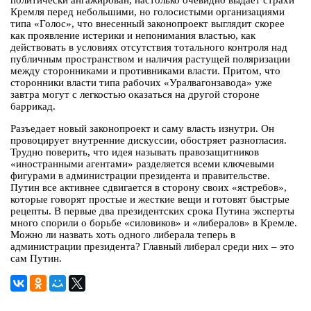
политически ангажирован, настолько очевидно выдает страхи
Кремля перед небольшими, но голосистыми организациями
типа «Голос», что внесенный законопроект выглядит скорее
как проявление истерики и непонимания властью, как
действовать в условиях отсутствия тотального контроля над
публичным пространством и наличия растущей поляризации
между сторонниками и противниками власти. Притом, что
сторонники власти типа рабочих «Уралвагонзавода» уже
завтра могут с легкостью оказаться на другой стороне
баррикад.
Разъедает новый законопроект и саму власть изнутри. Он
провоцирует внутренние дискуссии, обостряет разногласия.
Трудно поверить, что идея называть правозащитников
«иностранными агентами» разделяется всеми ключевыми
фигурами в администрации президента и правительстве.
Путин все активнее сдвигается в сторону своих «ястребов»,
которые говорят простые и жесткие вещи и готовят быстрые
рецепты. В первые два президентских срока Путина эксперты
много спорили о борьбе «силовиков» и «либералов» в Кремле.
Можно ли назвать хоть одного либерала теперь в
администрации президента? Главный либерал среди них – это
сам Путин.