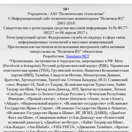
18+
Учредитель - ЗАО "Политические технологии"
© Информационный сайт политических комментариев "Политком.RU"
2001-2018
Свидетельство о регистрации средства массовой информации Эл № ФС77-
69227 от 06 апреля 2017 г.
Регистрирующий орган: Федеральная служба по надзору в сфере связи,
информационных технологий и массовых коммуникаций.
При полном или частичном использовании материалов сайта активная
гиперссылка на "Политком.RU" обязательна
Разработчик:
Standarta.NET
*Организации, экстремисты и террористы, запрещенные в РФ: Meta
(Facebook и Instagram), Русский добровольческий корпус (РДК), Украинская
повстанческая армия (УПА), Грузинский легион, Национал-Большевистская
партия (НБП), Талибан, Свидетели Иеговы, Мизантропик Дивижн,
Братство, Артподготовка, Тризуб им. Степана Бандеры, НСО, Славянский
союз, Формат-18, Хизб ут-Тахрир, Исламская партия Туркестана, Хайят
Тахрир аш-Шам, Таухид валь-Джихад, АУЕ, Братья мусульмане, Легион
«Свобода России» («Легион Свобода России»), «Чеченская Республика
Ичкерия», «Правый сектор», «Азов» (батальон «Азов», полк «Азов»),
«Айдар», «Национальный корпус», «Исламское государство» («Исламское
Государство Ирака и Сирии», «Исламское Государство Ирака и Леванта»,
«Исламское Государство Ирака и Шама», ИГ, ИГИЛ, ДАИШ), «Джабхат
Фатх аш-Шам», «Священная война» («Аль-Джихад» или «Египетский
исламский джихад»), «Джабхат ан-Нусра», «Хайят Тахрир-аш-Шам»,
«Аль-Каида», «Аш-Шабаб», «УНА-УНСО», «Движение Талибан», «Братья-
мусульмане» («Аль-Ихван аль-Муслимун»), «Меджлис крымско-татарского