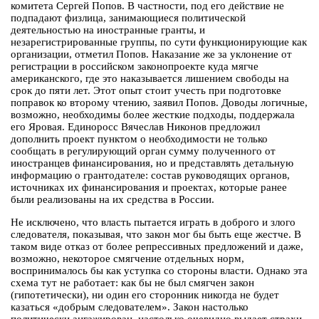
комитета Сергей Попов. В частности, под его действие не
подпадают физлица, занимающиеся политической
деятельностью на иностранные гранты, и
незарегистрированные группы, по сути функционирующие как
организации, отметил Попов. Наказание же за уклонение от
регистрации в российском законопроекте куда мягче
американского, где это наказывается лишением свободы на
срок до пяти лет. Этот опыт стоит учесть при подготовке
поправок ко второму чтению, заявил Попов. Доводы логичные,
возможно, необходимы более жесткие подходы, поддержала
его Яровая. Единоросс Вячеслав Никонов предложил
дополнить проект пунктом о необходимости не только
сообщать в регулирующий орган сумму полученного от
иностранцев финансирования, но и представлять детальную
информацию о грантодателе: состав руководящих органов,
источниках их финансирования и проектах, которые ранее
были реализованы на их средства в России.
Не исключено, что власть пытается играть в доброго и злого
следователя, показывая, что закон мог бы быть еще жестче. В
таком виде отказ от более репрессивных предложений и даже,
возможно, некоторое смягчение отдельных норм,
воспринималось бы как уступка со стороны власти. Однако эта
схема тут не работает: как бы не был смягчен закон
(гипотетически), ни один его сторонник никогда не будет
казаться «добрым следователем». Закон настолько