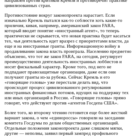
направлен против критиков Кремля и противоречит практике
цивилизованных стран.
Противостояние вокруг законопроекта нарастает. Если
изначально Кремль пытался как-то соблюсти хоть какие-то
приличия, кивая, например, американский закон FARA,
который вводит понятие «иностранный агент», то теперь
практически не скрывается, что новая практика будет касаться
тех, чья деятельность идет вразрез с приоритетами власти, да
еще и на иностранные гранты. Информационную войну в
продавливании закона власть проиграла. Населению предметно
объяснено, что тот же закон FARA, на сегодня, регулирует
преимущественно деятельность иностранных лоббистов и
носит фискальный характер. Кроме того, под него не
подпадают правозащитные организации, даже если они
получают гранты из-за рубежа. Сейчас Кремль и его
«говорящие головы» уже перестали делать вид, что
происходит процесс цивилизованного регулирования
иностранных финансовых потоков, идущих на поддержку тех
или иных организаций в России. «Говорящие головы» прямо
говорят, что действуют против «агентов Госдепа США».
Более того, ко второму чтению готовится еще более жесткий
вариант закона, о чем «единороссы» говорили на заседании
комитета Госдумы по делам общественных организаций.
Отдельные положения законопроекта даже слишком мягки,
другие — неполны, заявил первый зампред профильного