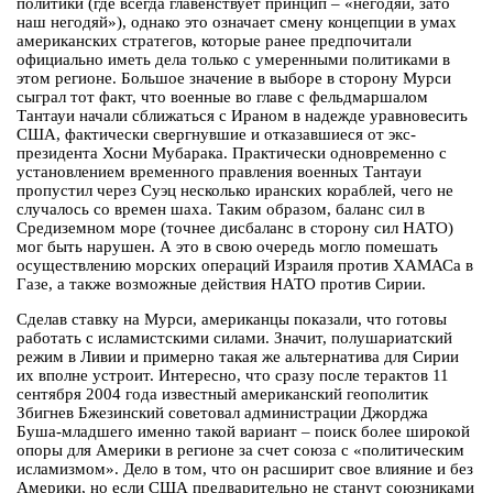
политики (где всегда главенствует принцип – «негодяй, зато
наш негодяй»), однако это означает смену концепции в умах
американских стратегов, которые ранее предпочитали
официально иметь дела только с умеренными политиками в
этом регионе. Большое значение в выборе в сторону Мурси
сыграл тот факт, что военные во главе с фельдмаршалом
Тантауи начали сближаться с Ираном в надежде уравновесить
США, фактически свергнувшие и отказавшиеся от экс-
президента Хосни Мубарака. Практически одновременно с
установлением временного правления военных Тантауи
пропустил через Суэц несколько иранских кораблей, чего не
случалось со времен шаха. Таким образом, баланс сил в
Средиземном море (точнее дисбаланс в сторону сил НАТО)
мог быть нарушен. А это в свою очередь могло помешать
осуществлению морских операций Израиля против ХАМАСа в
Газе, а также возможные действия НАТО против Сирии.
Сделав ставку на Мурси, американцы показали, что готовы
работать с исламистскими силами. Значит, полушариатский
режим в Ливии и примерно такая же альтернатива для Сирии
их вполне устроит. Интересно, что сразу после терактов 11
сентября 2004 года известный американский геополитик
Збигнев Бжезинский советовал администрации Джорджа
Буша-младшего именно такой вариант – поиск более широкой
опоры для Америки в регионе за счет союза с «политическим
исламизмом». Дело в том, что он расширит свое влияние и без
Америки, но если США предварительно не станут союзниками