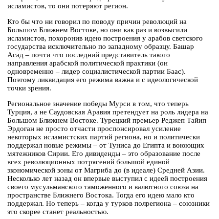
исламистов, то они потеряют регион.
Кто бы что ни говорил по поводу причин революций на
Большом Ближнем Востоке, но они как раз и возвысили
исламистов, похоронив идею построения у арабов светского
государства исключительно по западному образцу. Башар
Асад – почти что последний представитель такого
направления арабской политической практики (он
одновременно – лидер социалистической партии Баас).
Поэтому ликвидация его режима важна и с идеологической
точки зрения.
Региональное значение победы Мурси в том, что теперь
Турция, а не Саудовская Аравия претендует на роль лидера на
Большом Ближнем Востоке. Турецкий премьер Реджеп Тайип
Эрдоган не просто отчасти проспонсировал усиление
некоторых исламистских партий региона, но и политически
поддержал новые режимы – от Туниса до Египта и воюющих
мятежников Сирии. Его дивиденды – это образование после
всех революционных потрясений большой единой
экономической зоны от Магриба до (в идеале) Средней Азии.
Несколько лет назад он впервые выступил с идеей построения
своего мусульманского таможенного и валютного союза на
пространстве Ближнего Востока. Тогда его идею мало кто
поддержал. Но теперь – когда у турков полрегиона – союзники
это скорее станет реальностью.