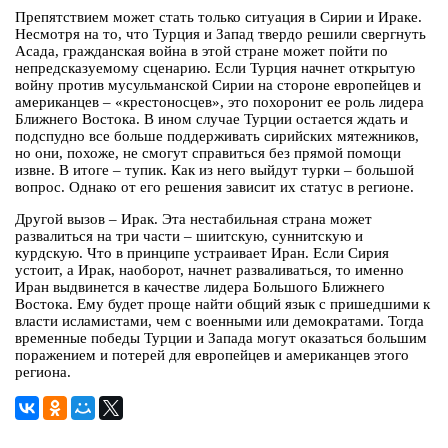
Препятствием может стать только ситуация в Сирии и Ираке.
Несмотря на то, что Турция и Запад твердо решили свергнуть
Асада, гражданская война в этой стране может пойти по
непредсказуемому сценарию. Если Турция начнет открытую
войну против мусульманской Сирии на стороне европейцев и
американцев – «крестоносцев», это похоронит ее роль лидера
Ближнего Востока. В ином случае Турции остается ждать и
подспудно все больше поддерживать сирийских мятежников,
но они, похоже, не смогут справиться без прямой помощи
извне. В итоге – тупик. Как из него выйдут турки – большой
вопрос. Однако от его решения зависит их статус в регионе.
Другой вызов – Ирак. Эта нестабильная страна может
развалиться на три части – шиитскую, суннитскую и
курдскую. Что в принципе устраивает Иран. Если Сирия
устоит, а Ирак, наоборот, начнет разваливаться, то именно
Иран выдвинется в качестве лидера Большого Ближнего
Востока. Ему будет проще найти общий язык с пришедшими к
власти исламистами, чем с военными или демократами. Тогда
временные победы Турции и Запада могут оказаться большим
поражением и потерей для европейцев и американцев этого
региона.