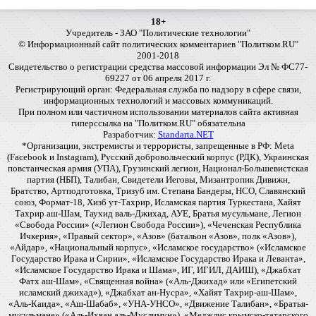
18+
Учредитель - ЗАО "Политические технологии"
© Информационный сайт политических комментариев "Политком.RU"
2001-2018
Свидетельство о регистрации средства массовой информации Эл № ФС77-
69227 от 06 апреля 2017 г.
Регистрирующий орган: Федеральная служба по надзору в сфере связи,
информационных технологий и массовых коммуникаций.
При полном или частичном использовании материалов сайта активная
гиперссылка на "Политком.RU" обязательна
Разработчик:
Standarta.NET
*Организации, экстремисты и террористы, запрещенные в РФ: Meta
(Facebook и Instagram), Русский добровольческий корпус (РДК), Украинская
повстанческая армия (УПА), Грузинский легион, Национал-Большевистская
партия (НБП), Талибан, Свидетели Иеговы, Мизантропик Дивижн,
Братство, Артподготовка, Тризуб им. Степана Бандеры, НСО, Славянский
союз, Формат-18, Хизб ут-Тахрир, Исламская партия Туркестана, Хайят
Тахрир аш-Шам, Таухид валь-Джихад, АУЕ, Братья мусульмане, Легион
«Свобода России» («Легион Свобода России»), «Чеченская Республика
Ичкерия», «Правый сектор», «Азов» (батальон «Азов», полк «Азов»),
«Айдар», «Национальный корпус», «Исламское государство» («Исламское
Государство Ирака и Сирии», «Исламское Государство Ирака и Леванта»,
«Исламское Государство Ирака и Шама», ИГ, ИГИЛ, ДАИШ), «Джабхат
Фатх аш-Шам», «Священная война» («Аль-Джихад» или «Египетский
исламский джихад»), «Джабхат ан-Нусра», «Хайят Тахрир-аш-Шам»,
«Аль-Каида», «Аш-Шабаб», «УНА-УНСО», «Движение Талибан», «Братья-
мусульмане» («Аль-Ихван аль-Муслимун»), «Меджлис крымско-татарского