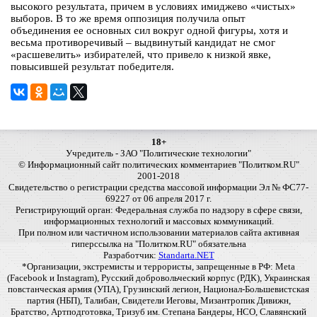
высокого результата, причем в условиях имиджево «чистых»
выборов. В то же время оппозиция получила опыт
объединения ее основных сил вокруг одной фигуры, хотя и
весьма противоречивый – выдвинутый кандидат не смог
«расшевелить» избирателей, что привело к низкой явке,
повысившей результат победителя.
18+
Учредитель - ЗАО "Политические технологии"
© Информационный сайт политических комментариев "Политком.RU"
2001-2018
Свидетельство о регистрации средства массовой информации Эл № ФС77-
69227 от 06 апреля 2017 г.
Регистрирующий орган: Федеральная служба по надзору в сфере связи,
информационных технологий и массовых коммуникаций.
При полном или частичном использовании материалов сайта активная
гиперссылка на "Политком.RU" обязательна
Разработчик:
Standarta.NET
*Организации, экстремисты и террористы, запрещенные в РФ: Meta
(Facebook и Instagram), Русский добровольческий корпус (РДК), Украинская
повстанческая армия (УПА), Грузинский легион, Национал-Большевистская
партия (НБП), Талибан, Свидетели Иеговы, Мизантропик Дивижн,
Братство, Артподготовка, Тризуб им. Степана Бандеры, НСО, Славянский