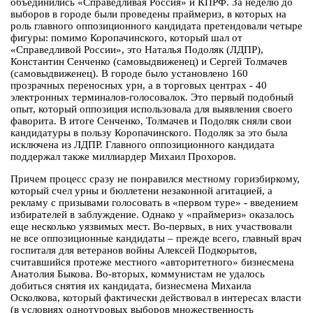
объединились «Справедливая Россия» и КПРФ. За неделю до
выборов в городе были проведены праймериз, в которых на
роль главного оппозиционного кандидата претендовали четыре
фигуры: помимо Коропачинского, который шал от
«Справедливой России», это Наталья Подоляк (ЛДПР),
Константин Сенченко (самовыдвиженец) и Сергей Толмачев
(самовыдвиженец). В городе было установлено 160
прозрачных переносных урн, а в торговых центрах - 40
электронных терминалов-голосовалок. Это первый подобный
опыт, который оппозиция использовала для выявления своего
фаворита. В итоге Сенченко, Толмачев и Подоляк сняли свои
кандидатуры в пользу Коропачинского. Подоляк за это была
исключена из ЛДПР. Главного оппозиционного кандидата
поддержал также миллиардер Михаил Прохоров.
Причем процесс сразу не понравился местному горизбиркому,
который счел урны и бюллетени незаконной агитацией, а
рекламу с призывами голосовать в «первом туре» - введением
избирателей в заблуждение. Однако у «праймериз» оказалось
еще несколько уязвимых мест. Во-первых, в них участвовали
не все оппозиционные кандидаты – прежде всего, главный врач
госпиталя для ветеранов войны Алексей Подкорытов,
считавшийся протеже местного «авторитетного» бизнесмена
Анатолия Быкова. Во-вторых, коммунистам не удалось
добиться снятия их кандидата, бизнесмена Михаила
Осколкова, который фактически действовал в интересах власти
(в условиях однотуровых выборов множественность