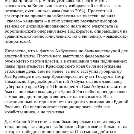
мэром Ярославля). В этих условиях сильного мотива
голосовать за Коропачинского у избирателей не было – как
результат, очень низкая явка (около 20%). Протестный
электорат не пришел на избирательные участки, не видя
«своего» кандидата – в этих условиях результат выборов
зависел от дисциплинированного лояльного электората (а
Коропачинского опередил даже Подкорытов, опирающийся на
сравнительно немногочисленных, но сплоченных «быковских»
избирателей).
Интересно, что и фигура Акбулатова не была консенсуной для
властной элиты. Против него выступило федеральное
руководство партии власти, а в отношении ряда подчиненных
главы правительства Красноярского края были возбуждены
уголовные дела. Тем не менее, за него заступил губернатор
Лев Кузнецев и экс-мэр Красноярска, депутат Госдумы Петр
Пимашков. Предвыборный штаб Акбулатова возглавил вице-
губернатор края Сергей Пономаренко. Сам Акбулатов, хотя и
был официально выдвинут «Единой Россией», проводил свою
кампанию, дистанцировавшись от партии власти. В его
агитационных материалах нет ни одного упоминания «Единой
России». Он предпочитает позиционировать себя как
хозяйственника, а не политика.
Для «Единой России» важно было переломить негативную
тенденцию, связанную с выборами в Ярославле и Тольятти, на
которых победили оппозиционеры. Она смогла добиться