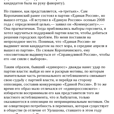
кандидатов была на руку фавориту).
Но главное, как представляется, «в-третьих». Сам
Коропачинский ранее состоял в партии «Единая Россия», но
вышел оттуда. «Я вступил в «Единую Россию» осенью 2008
года с определенной целью,— заявил он «Коммерсанту».—
Она прагматичная. Тогда приближались выборы горсовета, я
хотел заручиться поддержкой партии власти, чтобы добиться
решения городских проблем. Но меня поставили на
непроходное место. Понимая, что «Единая Россия» не
выдвинет меня кандидатом на пост мэра, в середине апреля я
вышел из партии». По словам Коропачинского, ему
«посоветовали выдвинуться от «Справедливой России», чтобы
его «не сняли с выборов».
Таким образом, бывший «единоросс» дважды нанес удар по
партии власти: выйдя из нее и раскрыв мотивы, по которым
значительная часть регионального истеблишмента связывает
свою судьбу с партией власти, и перейдя на сторону
оппозиции, составив конкуренцию «Единой России». В то же
время его образ мало отличался от «единороссовского» -
избиратели воспринимали его как представителя того же
властного истеблишмента, что и Акбулатов, только
оказавшегося в оппозиции по непринципиальным мотивам. Он
не олицетворял потребность в переменах, которая существует
в обществе (в отличие от Урлашова, ставшего в этом году