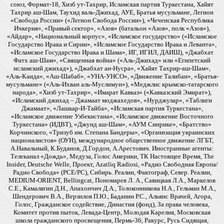
союз, Формат-18, Хизб ут-Тахрир, Исламская партия Туркестана, Хайят
Тахрир аш-Шам, Таухид валь-Джихад, АУЕ, Братья мусульмане, Легион
«Свобода России» («Легион Свобода России»), «Чеченская Республика
Ичкерия», «Правый сектор», «Азов» (батальон «Азов», полк «Азов»),
«Айдар», «Национальный корпус», «Исламское государство» («Исламское
Государство Ирака и Сирии», «Исламское Государство Ирака и Леванта»,
«Исламское Государство Ирака и Шама», ИГ, ИГИЛ, ДАИШ), «Джабхат
Фатх аш-Шам», «Священная война» («Аль-Джихад» или «Египетский
исламский джихад»), «Джабхат ан-Нусра», «Хайят Тахрир-аш-Шам»,
«Аль-Каида», «Аш-Шабаб», «УНА-УНСО», «Движение Талибан», «Братья-
мусульмане» («Аль-Ихван аль-Муслимун»), «Меджлис крымско-татарского
народа», «Хизб ут-Тахрир», «Имарат Кавказ» («Кавказский Эмират»),
«Исламский джихад – Джамаат моджахедов», «Нурджулар», «Таблиги
Джамаат», «Лашкар-И-Тайба», «Исламская партия Туркестана»,
«Исламское движение Узбекистана», «Исламское движение Восточного
Туркестана» (ИДВТ), «Джунд аш-Шам», «АУМ Синрике», «Братство»
Корчинского, «Тризуб им. Степана Бандеры», «Организация украинских
националистов» (ОУН), международное общественное движение ЛГБТ,
А.Навальный, К.Буданов, Д.Гордон, А.Арестович. Иностранные агенты:
Телеканал «Дождь», Медуза, Голос Америки, ТК Настоящее Время, The
Insider, Deutsche Welle, Проект, Azatliq Radiosi, «Радио Свободная Европа/
Радио Свобода» (PCE/PC), Сибирь. Реалии, Фактограф, Север. Реалии,
MEDIUM-ORIENT, Bellingcat, Пономарев Л. А., Савицкая Л.А., Маркелов
С.Е., Камалягин Д.Н., Апахончич Д.А., Толоконникова Н.А., Гельман М.А.,
Шендерович В.А., Верзилов П.Ю., Баданин Р.С., Альянс Врачей, Агора,
Голос, Гражданское содействие, Династия (фонд), За права человека,
Комитет против пыток, Левада-Центр, Молодая Карелия, Московская
школа гражданского просвещения, Пермь-36, Ракурс, Русь Сидящая,