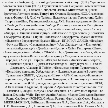
(Facebook и Instagram), Русский добровольческий корпус (РДК), Украинская
повстанческая армия (УПА), Грузинский легион, Национал-Большевистская
партия (НБП), Талибан, Свидетели Иеговы, Мизантропик Дивижн,
Братство, Артподготовка, Тризуб им. Степана Бандеры, НСО, Славянский
союз, Формат-18, Хизб ут-Тахрир, Исламская партия Туркестана, Хайят
Тахрир аш-Шам, Таухид валь-Джихад, АУЕ, Братья мусульмане, Легион
«Свобода России» («Легион Свобода России»), «Чеченская Республика
Ичкерия», «Правый сектор», «Азов» (батальон «Азов», полк «Азов»),
«Айдар», «Национальный корпус», «Исламское государство» («Исламское
Государство Ирака и Сирии», «Исламское Государство Ирака и Леванта»,
«Исламское Государство Ирака и Шама», ИГ, ИГИЛ, ДАИШ), «Джабхат
Фатх аш-Шам», «Священная война» («Аль-Джихад» или «Египетский
исламский джихад»), «Джабхат ан-Нусра», «Хайят Тахрир-аш-Шам»,
«Аль-Каида», «Аш-Шабаб», «УНА-УНСО», «Движение Талибан», «Братья-
мусульмане» («Аль-Ихван аль-Муслимун»), «Меджлис крымско-татарского
народа», «Хизб ут-Тахрир», «Имарат Кавказ» («Кавказский Эмират»),
«Исламский джихад – Джамаат моджахедов», «Нурджулар», «Таблиги
Джамаат», «Лашкар-И-Тайба», «Исламская партия Туркестана»,
«Исламское движение Узбекистана», «Исламское движение Восточного
Туркестана» (ИДВТ), «Джунд аш-Шам», «АУМ Синрике», «Братство»
Корчинского, «Тризуб им. Степана Бандеры», «Организация украинских
националистов» (ОУН), международное общественное движение ЛГБТ,
А.Навальный, К.Буданов, Д.Гордон, А.Арестович. Иностранные агенты:
Телеканал «Дождь», Медуза, Голос Америки, ТК Настоящее Время, The
Insider, Deutsche Welle, Проект, Azatliq Radiosi, «Радио Свободная Европа/
Радио Свобода» (PCE/PC), Сибирь. Реалии, Фактограф, Север. Реалии,
MEDIUM-ORIENT, Bellingcat, Пономарев Л. А., Савицкая Л.А., Маркелов
С.Е., Камалягин Д.Н., Апахончич Д.А., Толоконникова Н.А., Гельман М.А.,