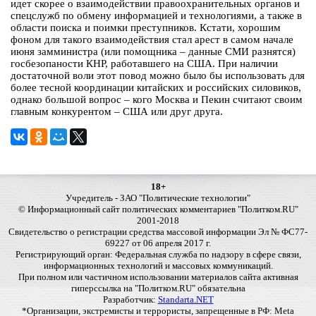
идет скорее о взаимодействии правоохранительных органов и
спецслужб по обмену информацией и технологиями, а также в
области поиска и поимки преступников. Кстати, хорошим
фоном для такого взаимодействия стал арест в самом начале
июня замминистра (или помощника – данные СМИ разнятся)
госбезопаности КНР, работавшего на США. При наличии
достаточной воли этот повод можно было бы использовать для
более тесной координации китайских и российских силовиков,
однако большой вопрос – кого Москва и Пекин считают своим
главным конкурентом – США или друг друга.
18+
Учредитель - ЗАО "Политические технологии"
© Информационный сайт политических комментариев "Политком.RU"
2001-2018
Свидетельство о регистрации средства массовой информации Эл № ФС77-
69227 от 06 апреля 2017 г.
Регистрирующий орган: Федеральная служба по надзору в сфере связи,
информационных технологий и массовых коммуникаций.
При полном или частичном использовании материалов сайта активная
гиперссылка на "Политком.RU" обязательна
Разработчик:
Standarta.NET
*Организации, экстремисты и террористы, запрещенные в РФ: Meta