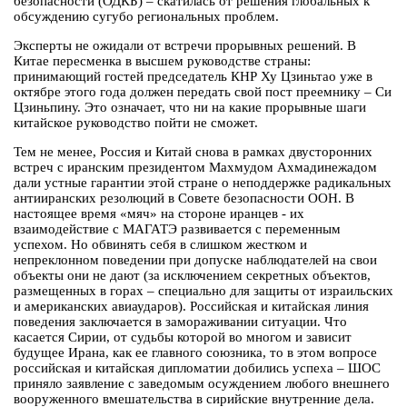
безопасности (ОДКБ) – скатилась от решения глобальных к
обсуждению сугубо региональных проблем.
Эксперты не ожидали от встречи прорывных решений. В
Китае пересменка в высшем руководстве страны:
принимающий гостей председатель КНР Ху Цзиньтао уже в
октябре этого года должен передать свой пост преемнику – Си
Цзиньпину. Это означает, что ни на какие прорывные шаги
китайское руководство пойти не сможет.
Тем не менее, Россия и Китай снова в рамках двусторонних
встреч с иранским президентом Махмудом Ахмадинежадом
дали устные гарантии этой стране о неподдержке радикальных
антииранских резолюций в Совете безопасности ООН. В
настоящее время «мяч» на стороне иранцев - их
взаимодействие с МАГАТЭ развивается с переменным
успехом. Но обвинять себя в слишком жестком и
непреклонном поведении при допуске наблюдателей на свои
объекты они не дают (за исключением секретных объектов,
размещенных в горах – специально для защиты от израильских
и американских авиаударов). Российская и китайская линия
поведения заключается в замораживании ситуации. Что
касается Сирии, от судьбы которой во многом и зависит
будущее Ирана, как ее главного союзника, то в этом вопросе
российская и китайская дипломатии добились успеха – ШОС
приняло заявление с заведомым осуждением любого внешнего
вооруженного вмешательства в сирийские внутренние дела.