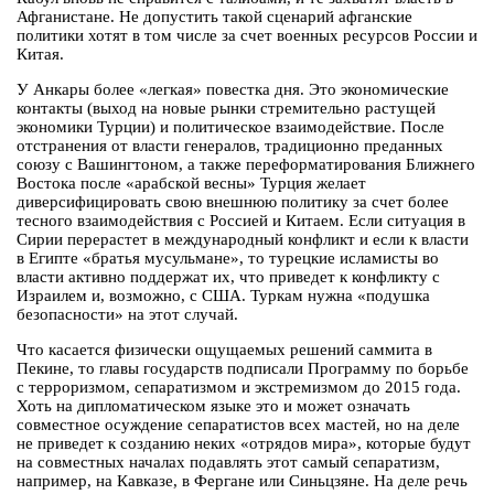
Афганистане. Не допустить такой сценарий афганские
политики хотят в том числе за счет военных ресурсов России и
Китая.
У Анкары более «легкая» повестка дня. Это экономические
контакты (выход на новые рынки стремительно растущей
экономики Турции) и политическое взаимодействие. После
отстранения от власти генералов, традиционно преданных
союзу с Вашингтоном, а также переформатирования Ближнего
Востока после «арабской весны» Турция желает
диверсифицировать свою внешнюю политику за счет более
тесного взаимодействия с Россией и Китаем. Если ситуация в
Сирии перерастет в международный конфликт и если к власти
в Египте «братья мусульмане», то турецкие исламисты во
власти активно поддержат их, что приведет к конфликту с
Израилем и, возможно, с США. Туркам нужна «подушка
безопасности» на этот случай.
Что касается физически ощущаемых решений саммита в
Пекине, то главы государств подписали Программу по борьбе
с терроризмом, сепаратизмом и экстремизмом до 2015 года.
Хоть на дипломатическом языке это и может означать
совместное осуждение сепаратистов всех мастей, но на деле
не приведет к созданию неких «отрядов мира», которые будут
на совместных началах подавлять этот самый сепаратизм,
например, на Кавказе, в Фергане или Синьцзяне. На деле речь