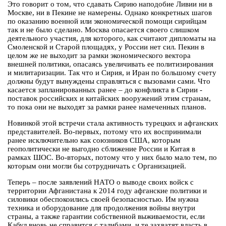
Это говорит о том, что сдавать Сирию наподобие Ливии ни в
Москве, ни в Пекине не намерены. Однако конкретных шагов
по оказанию военной или экономической помощи сирийцам
так и не было сделано. Москва опасается своего слишком
деятельного участия, для которого, как считают дипломаты на
Смоленской и Старой площадях, у России нет сил. Пекин в
целом же не выходит за рамки экономического вектора
внешней политики, опасаясь увеличивать ее политизирования
и милитаризации. Так что и Сирия, и Иран по большому счету
должны будут вынуждены справляться с вызовами сами. Что
касается запланированных ранее – до конфликта в Сирии -
поставок российских и китайских вооружений этим странам,
то пока они не выходят за рамки ранее намеченных планов.
Новинкой этой встречи стала активность турецких и афганских
представителей. Во-первых, потому что их воспринимали
ранее исключительно как союзников США, которым
геополитически не выгодно сближение России и Китая в
рамках ШОС. Во-вторых, потому что у них было мало тем, по
которым они могли бы сотрудничать с Организацией.
Теперь – после заявлений НАТО о выводе своих войск с
территории Афганистана к 2014 году афганские политики и
силовики обеспокоились своей безопасностью. Им нужна
техника и оборудование для продолжения войны внутри
страны, а также гарантии собственной выживаемости, если
Кабул вновь не справится с талибами, и те захватят власть в