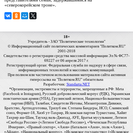
представителями семьи, задержавшимися на
«северокорейском троне».
18+
Учредитель - ЗАО "Политические технологии"
© Информационный сайт политических комментариев "Политком.RU"
2001-2018
Свидетельство о регистрации средства массовой информации Эл № ФС77-
69227 от 06 апреля 2017 г.
Регистрирующий орган: Федеральная служба по надзору в сфере связи,
информационных технологий и массовых коммуникаций.
При полном или частичном использовании материалов сайта активная
гиперссылка на "Политком.RU" обязательна
Разработчик:
Standarta.NET
*Организации, экстремисты и террористы, запрещенные в РФ: Meta
(Facebook и Instagram), Русский добровольческий корпус (РДК), Украинская
повстанческая армия (УПА), Грузинский легион, Национал-Большевистская
партия (НБП), Талибан, Свидетели Иеговы, Мизантропик Дивижн,
Братство, Артподготовка, Тризуб им. Степана Бандеры, НСО, Славянский
союз, Формат-18, Хизб ут-Тахрир, Исламская партия Туркестана, Хайят
Тахрир аш-Шам, Таухид валь-Джихад, АУЕ, Братья мусульмане, Легион
«Свобода России» («Легион Свобода России»), «Чеченская Республика
Ичкерия», «Правый сектор», «Азов» (батальон «Азов», полк «Азов»),
«Айдар», «Национальный корпус», «Исламское государство» («Исламское