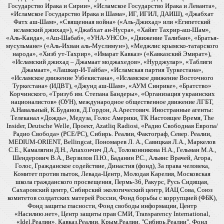
Государство Ирака и Сирии», «Исламское Государство Ирака и Леванта»,
«Исламское Государство Ирака и Шама», ИГ, ИГИЛ, ДАИШ), «Джабхат
Фатх аш-Шам», «Священная война» («Аль-Джихад» или «Египетский
исламский джихад»), «Джабхат ан-Нусра», «Хайят Тахрир-аш-Шам»,
«Аль-Каида», «Аш-Шабаб», «УНА-УНСО», «Движение Талибан», «Братья-
мусульмане» («Аль-Ихван аль-Муслимун»), «Меджлис крымско-татарского
народа», «Хизб ут-Тахрир», «Имарат Кавказ» («Кавказский Эмират»),
«Исламский джихад – Джамаат моджахедов», «Нурджулар», «Таблиги
Джамаат», «Лашкар-И-Тайба», «Исламская партия Туркестана»,
«Исламское движение Узбекистана», «Исламское движение Восточного
Туркестана» (ИДВТ), «Джунд аш-Шам», «АУМ Синрике», «Братство»
Корчинского, «Тризуб им. Степана Бандеры», «Организация украинских
националистов» (ОУН), международное общественное движение ЛГБТ,
А.Навальный, К.Буданов, Д.Гордон, А.Арестович. Иностранные агенты:
Телеканал «Дождь», Медуза, Голос Америки, ТК Настоящее Время, The
Insider, Deutsche Welle, Проект, Azatliq Radiosi, «Радио Свободная Европа/
Радио Свобода» (PCE/PC), Сибирь. Реалии, Фактограф, Север. Реалии,
MEDIUM-ORIENT, Bellingcat, Пономарев Л. А., Савицкая Л.А., Маркелов
С.Е., Камалягин Д.Н., Апахончич Д.А., Толоконникова Н.А., Гельман М.А.,
Шендерович В.А., Верзилов П.Ю., Баданин Р.С., Альянс Врачей, Агора,
Голос, Гражданское содействие, Династия (фонд), За права человека,
Комитет против пыток, Левада-Центр, Молодая Карелия, Московская
школа гражданского просвещения, Пермь-36, Ракурс, Русь Сидящая,
Сахаровский центр, Сибирский экологический центр, ИАЦ Сова, Союз
комитетов солдатских матерей России, Фонд борьбы с коррупцией (ФБК),
Фонд защиты гласности, Фонд свободы информации, Центр
«Насилию.нет», Центр защиты прав СМИ, Transparency International,
«Idel.Реалии», Кавказ.Реалии, Крым.Реалии, "Сибирь.Реалии", Фонд