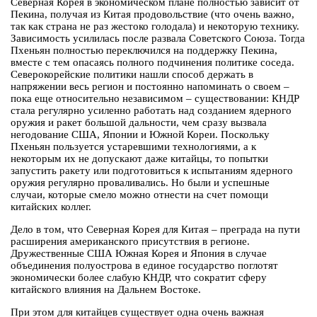
Северная Корея в экономическом плане полностью зависит от
Пекина, получая из Китая продовольствие (что очень важно,
так как страна не раз жестоко голодала) и некоторую технику.
Зависимость усилилась после развала Советского Союза. Тогда
Пхеньян полностью переключился на поддержку Пекина,
вместе с тем опасаясь полного подчинения политике соседа.
Северокорейские политики нашли способ держать в
напряжении весь регион и постоянно напоминать о своем –
пока еще относительно независимом – существовании: КНДР
стала регулярно усиленно работать над созданием ядерного
оружия и ракет большой дальности, чем сразу вызвала
негодование США, Японии и Южной Кореи. Поскольку
Пхеньян пользуется устаревшими технологиями, а к
некоторым их не допускают даже китайцы, то попытки
запустить ракету или подготовиться к испытаниям ядерного
оружия регулярно проваливались. Но были и успешные
случаи, которые смело можно отнести на счет помощи
китайских коллег.
Дело в том, что Северная Корея для Китая – преграда на пути
расширения американского присутствия в регионе.
Дружественные США Южная Корея и Япония в случае
объединения полуострова в единое государство поглотят
экономически более слабую КНДР, что сократит сферу
китайского влияния на Дальнем Востоке.
При этом для китайцев существует одна очень важная