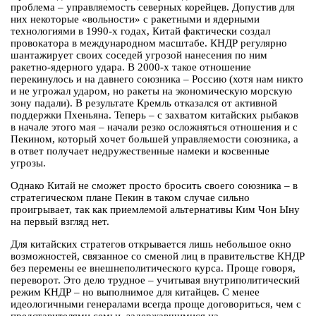
проблема – управляемость северных корейцев. Допустив для
них некоторые «вольности» с ракетными и ядерными
технологиями в 1990-х годах, Китай фактически создал
провокатора в международном масштабе. КНДР регулярно
шантажирует своих соседей угрозой нанесения по ним
ракетно-ядерного удара. В 2000-х такое отношение
перекинулось и на давнего союзника – Россию (хотя нам никто
и не угрожал ударом, но ракеты на экономическую морскую
зону падали). В результате Кремль отказался от активной
поддержки Пхеньяна. Теперь – с захватом китайских рыбаков
в начале этого мая – начали резко осложняться отношения и с
Пекином, который хочет большей управляемости союзника, а
в ответ получает недружественные намеки и косвенные
угрозы.
Однако Китай не сможет просто бросить своего союзника – в
стратегическом плане Пекин в таком случае сильно
проигрывает, так как приемлемой альтернативы Ким Чон Ыну
на первый взгляд нет.
Для китайских стратегов открывается лишь небольшое окно
возможностей, связанное со сменой лиц в правительстве КНДР
без перемены ее внешнеполитического курса. Проще говоря,
переворот. Это дело трудное – учитывая внутриполитический
режим КНДР – но выполнимое для китайцев. С менее
идеологичными генералами всегда проще договориться, чем с