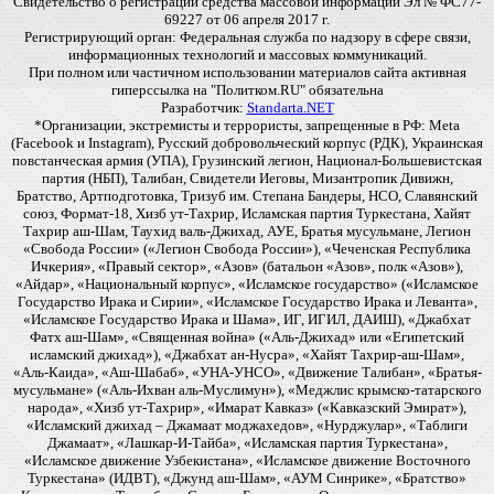
Свидетельство о регистрации средства массовой информации Эл № ФС77-
69227 от 06 апреля 2017 г.
Регистрирующий орган: Федеральная служба по надзору в сфере связи,
информационных технологий и массовых коммуникаций.
При полном или частичном использовании материалов сайта активная
гиперссылка на "Политком.RU" обязательна
Разработчик:
Standarta.NET
*Организации, экстремисты и террористы, запрещенные в РФ: Meta
(Facebook и Instagram), Русский добровольческий корпус (РДК), Украинская
повстанческая армия (УПА), Грузинский легион, Национал-Большевистская
партия (НБП), Талибан, Свидетели Иеговы, Мизантропик Дивижн,
Братство, Артподготовка, Тризуб им. Степана Бандеры, НСО, Славянский
союз, Формат-18, Хизб ут-Тахрир, Исламская партия Туркестана, Хайят
Тахрир аш-Шам, Таухид валь-Джихад, АУЕ, Братья мусульмане, Легион
«Свобода России» («Легион Свобода России»), «Чеченская Республика
Ичкерия», «Правый сектор», «Азов» (батальон «Азов», полк «Азов»),
«Айдар», «Национальный корпус», «Исламское государство» («Исламское
Государство Ирака и Сирии», «Исламское Государство Ирака и Леванта»,
«Исламское Государство Ирака и Шама», ИГ, ИГИЛ, ДАИШ), «Джабхат
Фатх аш-Шам», «Священная война» («Аль-Джихад» или «Египетский
исламский джихад»), «Джабхат ан-Нусра», «Хайят Тахрир-аш-Шам»,
«Аль-Каида», «Аш-Шабаб», «УНА-УНСО», «Движение Талибан», «Братья-
мусульмане» («Аль-Ихван аль-Муслимун»), «Меджлис крымско-татарского
народа», «Хизб ут-Тахрир», «Имарат Кавказ» («Кавказский Эмират»),
«Исламский джихад – Джамаат моджахедов», «Нурджулар», «Таблиги
Джамаат», «Лашкар-И-Тайба», «Исламская партия Туркестана»,
«Исламское движение Узбекистана», «Исламское движение Восточного
Туркестана» (ИДВТ), «Джунд аш-Шам», «АУМ Синрике», «Братство»