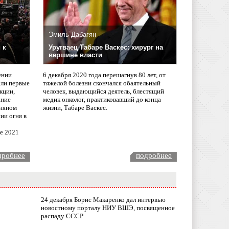
Эмиль Дабагян
 к
Уругваец Табаре Васкес: хирург на
вершине власти
ении
6 декабря 2020 года перешагнув 80 лет, от
сли первые
тяжелой болезни скончался обаятельный
кции,
человек, выдающийся деятель, блестящий
ание
медик онколог, практиковавший до конца
няном
жизни, Табаре Васкес.
ии огня в
ле 2021
дробнее
подробнее
24 декабря Борис Макаренко дал интервью
новостному порталу НИУ ВШЭ, посвященное
распаду СССР