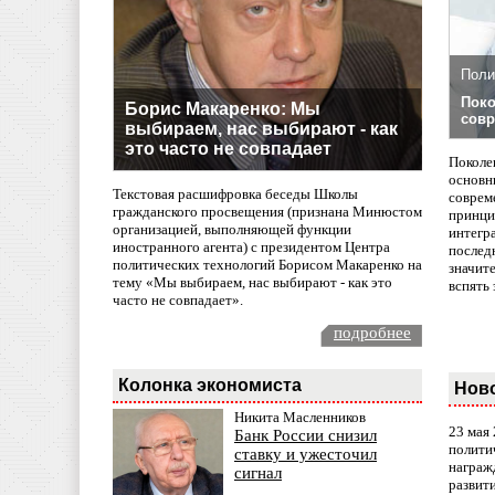
Поли
Поко
Борис Макаренко: Мы
совр
выбираем, нас выбирают - как
это часто не совпадает
Поколе
основн
Текстовая расшифровка беседы Школы
совреме
гражданского просвещения (признана Минюстом
принци
организацией, выполняющей функции
интегр
иностранного агента) с президентом Центра
послед
политических технологий Борисом Макаренко на
значит
тему «Мы выбираем, нас выбирают - как это
вспять 
часто не совпадает».
подробнее
Колонка экономиста
Нов
Никита Масленников
23 мая
Банк России снизил
полити
ставку и ужесточил
награж
сигнал
развит