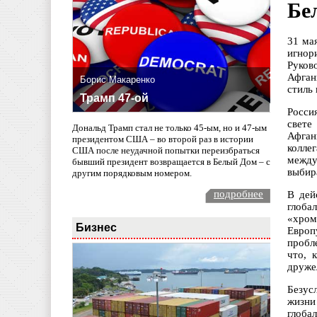
Бе
31 ма
игнор
Руков
Афган
Борис Макаренко
стиль
Трамп 47-ой
Росси
свете
Дональд Трамп стал не только 45-ым, но и 47-ым
Афган
президентом США – во второй раз в истории
колле
США после неудачной попытки переизбраться
между
бывший президент возвращается в Белый Дом – с
выбир
другим порядковым номером.
подробнее
В дей
глоба
«хром
Бизнес
Европ
пробл
что, 
дружел
Безус
жизни
глоба