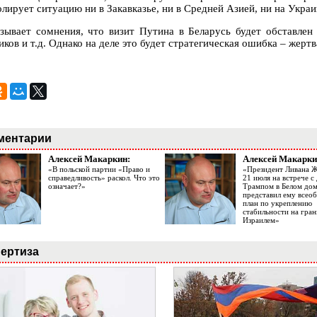
лирует ситуацию ни в Закавказье, ни в Средней Азией, ни на Украи
зывает сомнения, что визит Путина в Беларусь будет обставлен 
ков и т.д. Однако на деле это будет стратегическая ошибка – жерт
ментарии
Алексей Макаркин:
Алексей Макарки
«В польской партии «Право и
«Президент Ливана 
справедливость» раскол. Что это
21 июля на встрече 
означает?»
Трампом в Белом до
представил ему все
план по укреплению
стабильности на гран
Израилем»
ертиза