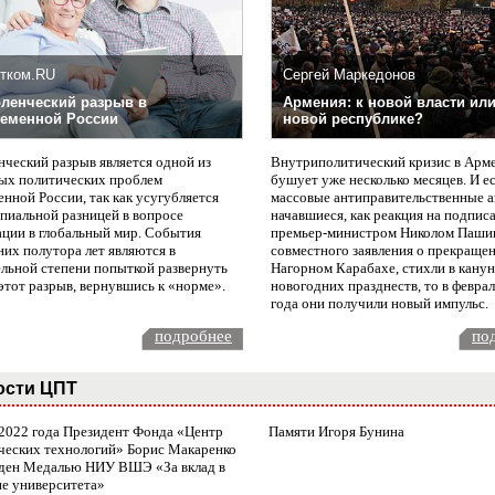
тком.RU
Сергей Маркедонов
ленческий разрыв в
Армения: к новой власти или
еменной России
новой республике?
нческий разрыв является одной из
Внутриполитический кризис в Арм
ых политических проблем
бушует уже несколько месяцев. И е
нной России, так как усугубляется
массовые антиправительственные а
пиальной разницей в вопросе
начавшиеся, как реакция на подпис
ации в глобальный мир. События
премьер-министром Николом Паши
них полутора лет являются в
совместного заявления о прекращен
ельной степени попыткой развернуть
Нагорном Карабахе, стихли в канун
этот разрыв, вернувшись к «норме».
новогодних празднеств, то в февра
года они получили новый импульс.
подробнее
по
ости ЦПТ
 2022 года Президент Фонда «Центр
Памяти Игоря Бунина
ческих технологий» Борис Макаренко
ден Медалью НИУ ВШЭ «За вклад в
ие университета»