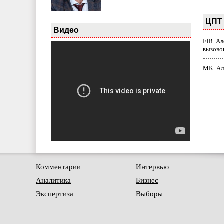
ЦПТ 
Видео
FIB. А
вызово
МК. Ал
Комментарии
Интервью
Аналитика
Бизнес
Экспертиза
Выборы