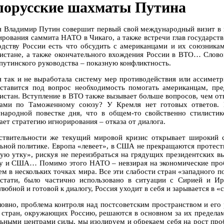
лорусские шахматы Путина
я Владимир Путин совершит первый свой международный визит в к
ирования саммита НАТО в Чикаго, а также встречи глав государств
одству России есть что обсудить с американцами и их союзник
истане, а также окончательного вхождения России в ВТО… Слово
 путинского руководства – показную конфликтность.
я так и не выработала систему мер противодействия или ассимет
 ставится под вопрос необходимость помогать американцам, пре
истан. Вступление в ВТО также вызывает больше вопросов, чем отв
гами по Таможенному союзу? У Кремля нет готовых ответов. 
народной повестке дня, что в общем-то свойственно стилистике
ает стратегию игнорирования – отказа от диалога.
ствительности же текущий мировой кризис открывает широкий с
льной политике. Европа «левеет», в США не прекращаются протесты
ую утку», рискуя не переизбраться на грядущих президентских в
у и США… Помимо этого НАТО – невзирая на экономические проб
ем в нескольких точках мира. Все эти слабости стран «западного 
кстати, было частично использовано в ситуации с Сирией и И
юбной и готовой к диалогу, Россия уходит в себя и зарывается в «
ловно, проблема контроля над постсоветским пространством и его 
 стран, окружающих Россию, решаются в основном за их пределам
льными центрами силы, мы изолируем и обрекаем себя на рост пр