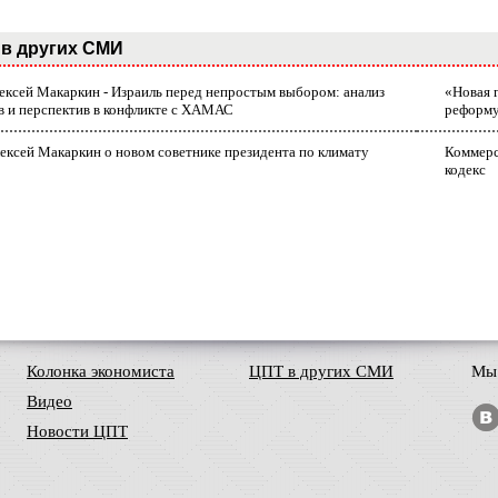
в других СМИ
лексей Макаркин - Израиль перед непростым выбором: анализ
«Новая 
в и перспектив в конфликте с ХАМАС
реформ
ексей Макаркин о новом советнике президента по климату
Коммерс
кодекс
Колонка экономиста
ЦПТ в других СМИ
Мы 
Видео
Новости ЦПТ