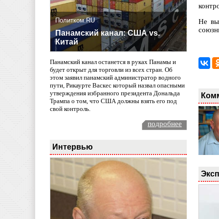
контро
Политком.RU
Не вы
союзни
Панамский канал: США vs.
Китай
Панамский канал останется в руках Панамы и
будет открыт для торговли из всех стран. Об
этом заявил панамский администратор водного
пути, Рикаурте Васкес который назвал опасными
утверждения избранного президента Дональда
Ком
Трампа о том, что США должны взять его под
свой контроль.
подробнее
Интервью
Эксп