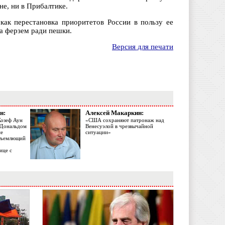
не, ни в Прибалтике.
как перестановка приоритетов России в пользу ее
ва ферзем ради пешки.
Версия для печати
н:
Алексей Макаркин:
Жозеф Аун
«США сохраняют патронаж над
с Дональдом
Венесуэлой в чрезвычайной
ме
ситуации»
объемлющий
ице с