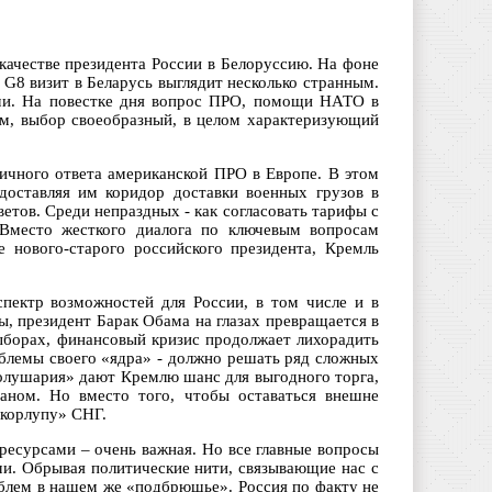
ачестве президента России в Белоруссию. На фоне
 G8 визит в Беларусь выглядит несколько странным.
ами. На повестке дня вопрос ПРО, помощи НАТО в
м, выбор своеобразный, в целом характеризующий
ричного ответа американской ПРО в Европе. В этом
доставляя им коридор доставки военных грузов в
етов. Среди непраздных - как согласовать тарифы с
Вместо жесткого диалога по ключевым вопросам
 нового-старого российского президента, Кремль
пектр возможностей для России, в том числе и в
, президент Барак Обама на глазах превращается в
ыборах, финансовый кризис продолжает лихорадить
лемы своего «ядра» - должно решать ряд сложных
полушария» дают Кремлю шанс для выгодного торга,
раном. Но вместо того, чтобы оставаться внешне
скорлупу» СНГ.
ресурсами – очень важная. Но все главные вопросы
и. Обрывая политические нити, связывающие нас с
облем в нашем же «подбрюшье». Россия по факту не