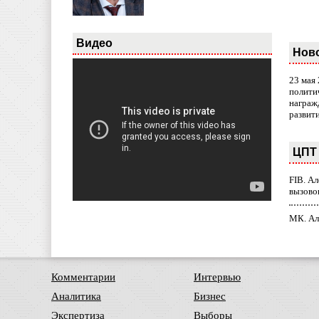
Видео
Нов
23 мая
полити
награж
развит
ЦПТ 
FIB. А
вызово
МК. Ал
Комментарии
Интервью
Аналитика
Бизнес
Экспертиза
Выборы