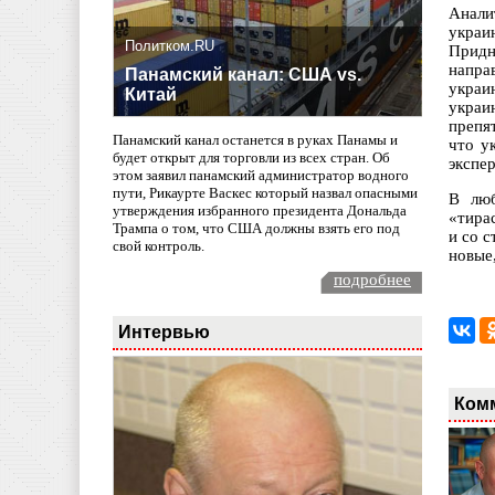
Анали
украи
Политком.RU
Придн
напра
Панамский канал: США vs.
украи
Китай
украи
препя
Панамский канал останется в руках Панамы и
что у
будет открыт для торговли из всех стран. Об
экспер
этом заявил панамский администратор водного
пути, Рикаурте Васкес который назвал опасными
В люб
утверждения избранного президента Дональда
«тира
Трампа о том, что США должны взять его под
и со 
свой контроль.
новые
подробнее
Интервью
Ком