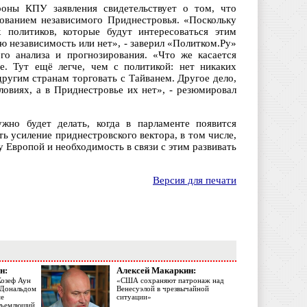
роны КПУ заявления свидетельствует о том, что
вованием независимого Приднестровья. «Поскольку
х политиков, которые будут интересоваться этим
 независимость или нет», - заверил «Политком.Ру»
го анализа и прогнозирования. «Что же касается
е. Тут ещё легче, чем с политикой: нет никаких
ругим странам торговать с Тайванем. Другое дело,
ловиях, а в Приднестровье их нет», - резюмировал
жно будет делать, когда в парламенте появится
ь усиление приднестровского вектора, в том числе,
 Европой и необходимость в связи с этим развивать
Версия для печати
н:
Алексей Макаркин:
Жозеф Аун
«США сохраняют патронаж над
с Дональдом
Венесуэлой в чрезвычайной
ме
ситуации»
объемлющий