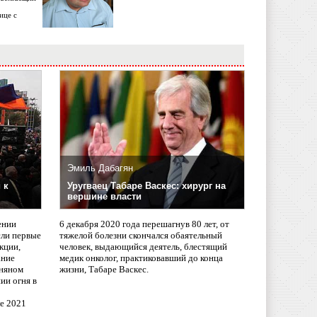
ице с
Эмиль Дабагян
 к
Уругваец Табаре Васкес: хирург на
вершине власти
ении
6 декабря 2020 года перешагнув 80 лет, от
сли первые
тяжелой болезни скончался обаятельный
кции,
человек, выдающийся деятель, блестящий
ание
медик онколог, практиковавший до конца
няном
жизни, Табаре Васкес.
ии огня в
ле 2021