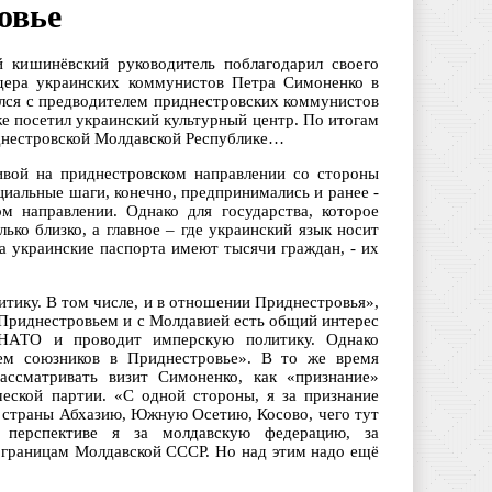
овье
й кишинёвский руководитель поблагодарил своего
идера украинских коммунистов Петра Симоненко в
ился с предводителем приднестровских коммунистов
е посетил украинский культурный центр. По итогам
днестровской Молдавской Республике…
ивой на приднестровском направлении со стороны
иальные шаги, конечно, предпринимались и ранее -
м направлении. Однако для государства, которое
ько близко, а главное – где украинский язык носит
а украинские паспорта имеют тысячи граждан, - их
тику. В том числе, и в отношении Приднестровья»,
 Приднестровьем и с Молдавией есть общий интерес
 НАТО и проводит имперскую политику. Однако
м союзников в Приднестровье». В то же время
ассматривать визит Симоненко, как «признание»
еской партии. «С одной стороны, я за признание
е страны Абхазию, Южную Осетию, Косово, чего тут
 перспективе я за молдавскую федерацию, за
к границам Молдавской СССР. Но над этим надо ещё