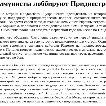
ммунисты лоббируют Приднестр
не встречи молдавского и украинского президентов, на которо
гу за поддержку в приднестровском вопросе, состоялся визит л
поль. Во время своей поездки главный коммунист Украины встрет
м Хоржаном, пообщался с президентом Евгением Шевчуком, а такж
а Симоненко пообещал создать в Верховной Раде комиссию по При
им, что обещания Симоненко стали чуть ли не первой инициат
нского политикума за всю историю независимости двух стран. Офиц
точно вспомнить активные действия Ющенко на приднестровско
но с Приднестровьем политически, экономически, ментально настол
альный статус, этнические украинцы составляют треть населения, 
вно что не было.
ине пора бы уже начать проводить действительно независимую поли
рен народный депутат от фракции КПУ Евгений Царьков. - «У нас с
 противостояние Румынии, которая сегодня является членом
одство Молдовы выбрало прорумынский курс, поэтому мы ище
ментарий не смог ответить однозначно на вопрос, стоит ли р
исимости приднестровского государства со стороны Коммунистич
естровья, исходя из нынешней ситуации. Признали ведь некоторы
лять двойные стандарты? С другой стороны, в глобальной
ториальную целостность, хотелось бы, чтобы Молдова вернулась 
ать, а уже потом принимать решение», - подчеркнул коммунист.