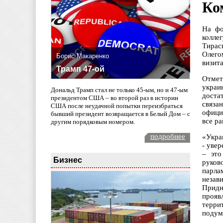
Ко
На фо
колле
Тирас
Олего
Борис Макаренко
визит
Трамп 47-ой
Отмет
украи
Дональд Трамп стал не только 45-ым, но и 47-ым
доста
президентом США – во второй раз в истории
связа
США после неудачной попытки переизбраться
офици
бывший президент возвращается в Белый Дом – с
все ра
другим порядковым номером.
подробнее
«Укра
- уве
– это
Бизнес
руков
парла
незав
Придн
прояв
терри
подум