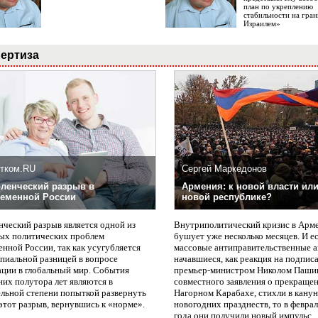
план по укреплению
стабильности на гран
Израилем»
ертиза
тком.RU
Сергей Маркедонов
ленческий разрыв в
Армения: к новой власти или
еменной России
новой республике?
нческий разрыв является одной из
Внутриполитический кризис в Арм
ых политических проблем
бушует уже несколько месяцев. И е
нной России, так как усугубляется
массовые антиправительственные а
пиальной разницей в вопросе
начавшиеся, как реакция на подпис
ации в глобальный мир. События
премьер-министром Николом Паши
них полутора лет являются в
совместного заявления о прекращен
ельной степени попыткой развернуть
Нагорном Карабахе, стихли в канун
этот разрыв, вернувшись к «норме».
новогодних празднеств, то в февра
года они получили новый импульс.