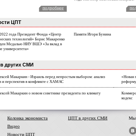
подробнее
по
ости ЦПТ
 2022 года Президент Фонда «Центр
Памяти Игоря Бунина
ческих технологий» Борис Макаренко
ден Медалью НИУ ВШЭ «За вклад в
ие университета»
в других СМИ
лексей Макаркин - Израиль перед непростым выбором: анализ
«Новая 
в и перспектив в конфликте с ХАМАС
реформ
ексей Макаркин о новом советнике президента по климату
Коммерс
кодекс
Колонка экономиста
ЦПТ в других СМИ
Мы 
Видео
Новости ЦПТ