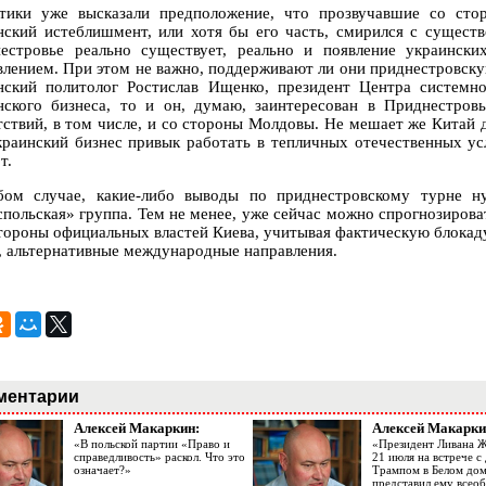
тики уже высказали предположение, что прозвучавшие со сто
нский истеблишмент, или хотя бы его часть, смирился с сущест
естровье реально существует, реально и появление украински
влением. При этом не важно, поддерживают ли они приднестровскую
нский политолог Ростислав Ищенко, президент Центра системно
нского бизнеса, то и он, думаю, заинтересован в Приднестровь
тствий, в том числе, и со стороны Молдовы. Не мешает же Китай д
краинский бизнес привык работать в тепличных отечественных ус
т.
ом случае, какие-либо выводы по приднестровскому турне ну
спольская» группа. Тем не менее, уже сейчас можно спрогнозироват
стороны официальных властей Киева, учитывая фактическую блокаду
, альтернативные международные направления.
ментарии
Алексей Макаркин:
Алексей Макарки
«В польской партии «Право и
«Президент Ливана 
справедливость» раскол. Что это
21 июля на встрече 
означает?»
Трампом в Белом до
представил ему все