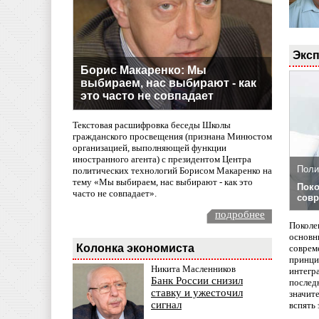
Эксп
Борис Макаренко: Мы
выбираем, нас выбирают - как
это часто не совпадает
Текстовая расшифровка беседы Школы
гражданского просвещения (признана Минюстом
организацией, выполняющей функции
иностранного агента) с президентом Центра
Поли
политических технологий Борисом Макаренко на
тему «Мы выбираем, нас выбирают - как это
Поко
часто не совпадает».
совр
подробнее
Поколе
основн
Колонка экономиста
совреме
принци
Никита Масленников
интегр
Банк России снизил
послед
ставку и ужесточил
значит
сигнал
вспять 