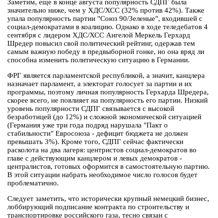
Заметим, еще в конце августа популярность СДПГ была
значительно ниже, чем у ХДС/ХСС (32% против 42%). Также
упала популярность партии "Союз 90/Зеленые", входившей с
социал-демократами в коалицию. Однако в ходе теледебатов 4
сентября с лидером ХДС/ХСС Ангелой Меркель Герхард
Шредер повысил свой политический рейтинг, одержав тем
самым важную победу в предвыборной гонке, но она вряд ли
способна изменить политическую ситуацию в Германии.
ФРГ является парламентской республикой, а значит, канцлера
назначает парламент, а электорат голосует за партии и их
программы, поэтому личная популярность Герхарда Шредера,
скорее всего, не повлияет на популярность его партии. Низкий
уровень популярности СДПГ связывается с высокой
безработицей (до 12%) и сложной экономической ситуацией
(Германия уже три года подряд нарушала "Пакт о
стабильности" Евросоюза - дефицит бюджета не должен
превышать 3%). Кроме того, СДПГ сейчас фактически
расколота на два лагеря: центристов социал-демократов во
главе с действующим канцлером и левых демократов -
централистов, готовых оформится в самостоятельную партию.
В этой ситуации набрать необходимое число голосов будет
проблематично.
Следует заметить, что исторически крупный немецкий бизнес,
лоббирующий подписание контракта по строительству и
транспортировке российского газа, тесно связан с