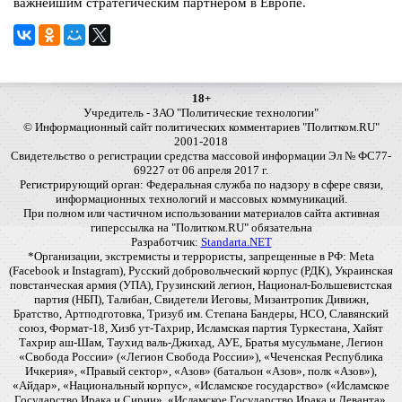
важнейшим стратегическим партнером в Европе.
18+
Учредитель - ЗАО "Политические технологии"
© Информационный сайт политических комментариев "Политком.RU"
2001-2018
Свидетельство о регистрации средства массовой информации Эл № ФС77-
69227 от 06 апреля 2017 г.
Регистрирующий орган: Федеральная служба по надзору в сфере связи,
информационных технологий и массовых коммуникаций.
При полном или частичном использовании материалов сайта активная
гиперссылка на "Политком.RU" обязательна
Разработчик:
Standarta.NET
*Организации, экстремисты и террористы, запрещенные в РФ: Meta
(Facebook и Instagram), Русский добровольческий корпус (РДК), Украинская
повстанческая армия (УПА), Грузинский легион, Национал-Большевистская
партия (НБП), Талибан, Свидетели Иеговы, Мизантропик Дивижн,
Братство, Артподготовка, Тризуб им. Степана Бандеры, НСО, Славянский
союз, Формат-18, Хизб ут-Тахрир, Исламская партия Туркестана, Хайят
Тахрир аш-Шам, Таухид валь-Джихад, АУЕ, Братья мусульмане, Легион
«Свобода России» («Легион Свобода России»), «Чеченская Республика
Ичкерия», «Правый сектор», «Азов» (батальон «Азов», полк «Азов»),
«Айдар», «Национальный корпус», «Исламское государство» («Исламское
Государство Ирака и Сирии», «Исламское Государство Ирака и Леванта»,