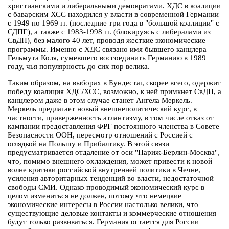
христианскими и либеральными демократами. ХДС в коалиции
с баварским ХСС находился у власти в современной Германии
с 1949 по 1969 гг. (последние три года в "большой коалиции" с
СДПГ), а также с 1983-1998 гг. (блокируясь с либералами из
СвДП), без малого 40 лет, проводя жесткие экономические
программы. Именно с ХДС связано имя бывшего канцлера
Гельмута Коля, сумевшего воссоединить Германию в 1989
году, чья популярность до сих пор велика.
Таким образом, на выборах в Бундестаг, скорее всего, одержит
победу коалиция ХДС/ХСС, возможно, к ней примкнет СвДП, а
канцлером даже в этом случае станет Ангела Меркель.
Меркель предлагает новый внешнеполитический курс, в
частности, приверженность атлантизму, в том числе отказ от
кампании предоставления ФРГ постоянного членства в Совете
Безопасности ООН, пересмотр отношений с Россией с
оглядкой на Польшу и Прибалтику. В этой связи
предусматривается отдаление от оси "Париж-Берлин-Москва",
что, помимо внешнего охлаждения, может привести к новой
волне критики российской внутренней политики в Чечне,
усиления авторитарных тенденций во власти, недостаточной
свободы СМИ. Однако проводимый экономический курс в
целом измениться не должен, потому что немецкие
экономические интересы в России настолько велики, что
существующие деловые контакты и коммерческие отношения
будут только развиваться. Германия остается для России