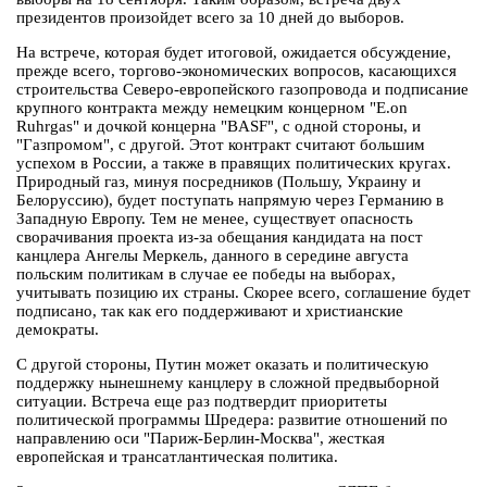
президентов произойдет всего за 10 дней до выборов.
На встрече, которая будет итоговой, ожидается обсуждение,
прежде всего, торгово-экономических вопросов, касающихся
строительства Северо-европейского газопровода и подписание
крупного контракта между немецким концерном "E.on
Ruhrgas" и дочкой концерна "BASF", с одной стороны, и
"Газпромом", с другой. Этот контракт считают большим
успехом в России, а также в правящих политических кругах.
Природный газ, минуя посредников (Польшу, Украину и
Белоруссию), будет поступать напрямую через Германию в
Западную Европу. Тем не менее, существует опасность
сворачивания проекта из-за обещания кандидата на пост
канцлера Ангелы Меркель, данного в середине августа
польским политикам в случае ее победы на выборах,
учитывать позицию их страны. Скорее всего, соглашение будет
подписано, так как его поддерживают и христианские
демократы.
С другой стороны, Путин может оказать и политическую
поддержку нынешнему канцлеру в сложной предвыборной
ситуации. Встреча еще раз подтвердит приоритеты
политической программы Шредера: развитие отношений по
направлению оси "Париж-Берлин-Москва", жесткая
европейская и трансатлантическая политика.