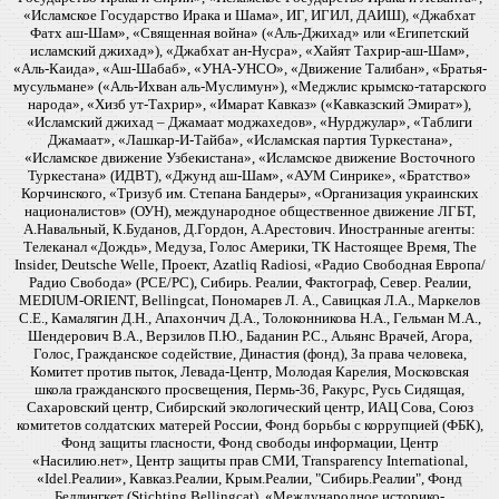
«Исламское Государство Ирака и Шама», ИГ, ИГИЛ, ДАИШ), «Джабхат
Фатх аш-Шам», «Священная война» («Аль-Джихад» или «Египетский
исламский джихад»), «Джабхат ан-Нусра», «Хайят Тахрир-аш-Шам»,
«Аль-Каида», «Аш-Шабаб», «УНА-УНСО», «Движение Талибан», «Братья-
мусульмане» («Аль-Ихван аль-Муслимун»), «Меджлис крымско-татарского
народа», «Хизб ут-Тахрир», «Имарат Кавказ» («Кавказский Эмират»),
«Исламский джихад – Джамаат моджахедов», «Нурджулар», «Таблиги
Джамаат», «Лашкар-И-Тайба», «Исламская партия Туркестана»,
«Исламское движение Узбекистана», «Исламское движение Восточного
Туркестана» (ИДВТ), «Джунд аш-Шам», «АУМ Синрике», «Братство»
Корчинского, «Тризуб им. Степана Бандеры», «Организация украинских
националистов» (ОУН), международное общественное движение ЛГБТ,
А.Навальный, К.Буданов, Д.Гордон, А.Арестович. Иностранные агенты:
Телеканал «Дождь», Медуза, Голос Америки, ТК Настоящее Время, The
Insider, Deutsche Welle, Проект, Azatliq Radiosi, «Радио Свободная Европа/
Радио Свобода» (PCE/PC), Сибирь. Реалии, Фактограф, Север. Реалии,
MEDIUM-ORIENT, Bellingcat, Пономарев Л. А., Савицкая Л.А., Маркелов
С.Е., Камалягин Д.Н., Апахончич Д.А., Толоконникова Н.А., Гельман М.А.,
Шендерович В.А., Верзилов П.Ю., Баданин Р.С., Альянс Врачей, Агора,
Голос, Гражданское содействие, Династия (фонд), За права человека,
Комитет против пыток, Левада-Центр, Молодая Карелия, Московская
школа гражданского просвещения, Пермь-36, Ракурс, Русь Сидящая,
Сахаровский центр, Сибирский экологический центр, ИАЦ Сова, Союз
комитетов солдатских матерей России, Фонд борьбы с коррупцией (ФБК),
Фонд защиты гласности, Фонд свободы информации, Центр
«Насилию.нет», Центр защиты прав СМИ, Transparency International,
«Idel.Реалии», Кавказ.Реалии, Крым.Реалии, "Сибирь.Реалии", Фонд
Беллингкет (Stichting Bellingcat), «Международное историко-