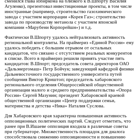
сменился глава избиркома на близкого к В.Шпорту Василия
Агуленко), презентовал инвестиционные проекты, в том числе
иностранные (например, строительство газохимического
завода с участием корпорации «Корея Газ»; строительство
завода по производству метанола с участием японской
компании «Марубени Корпорейшн») и т.д.
Фактически В.Шпорту удалось нейтрализовать активность
региональной контрэлиты. На праймериз «Единой России» ему
удалось победить с большим отрывом от остальных
кандидатов, что связано с отсутствием реальных конкурентов
в списке. Всего в праймериз решили принять участие пять
кандидатов: В.Шпорт; председатель совета директоров ОАО
«Дальэнергомаш» Петр Бойчук; заведующий кафедрой физики
Дальневосточного государственного университета путей
сообщения Виктор Криштоп; председатель хабаровского
регионального отделения Общероссийской общественной
организации малого и среднего предпринимательства «Опора
России» Сергей Мазунин; президент Хабаровской краевой
общественной организации «Центр поддержки семьи,
материнства и детства «Ника» Наталия Суслова.
Для Хабаровского края характерна повышенная активность
оппозиционных политических партий. Следует отметить, что
ранее при В.Ишаеве оппозиция входила в различные советы
при губернаторе. Множественность площадок для диалога
способствовала снижению оппозиционности и повышению