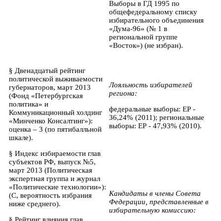
Выборы в ГД 1995 по
общефедеральному списку
избирательного объединения
«Дума-96» (№ 1 в
региональной группе
«Восток») (не избран).
§ Двенадцатый рейтинг
политической выживаемости
Лояльность избирателей
губернаторов, март 2013
региона:
(Фонд «Петербургская
политика» и
федеральные выборы: ЕР -
Коммуникационный холдинг
36,24% (2011); региональные
«Минченко Консалтинг»):
выборы: ЕР - 47,93% (2010).
оценка – 3 (по пятибалльной
шкале).
§ Индекс избираемости глав
субъектов РФ, выпуск №5,
март 2013 (Политическая
экспертная группа и журнал
«Политические технологии»):
Кандидаты в члены Совета
(С, вероятность избрания
Федерации, представленные в
ниже среднего).
избирательную комиссию:
§ Рейтинг влияния глав