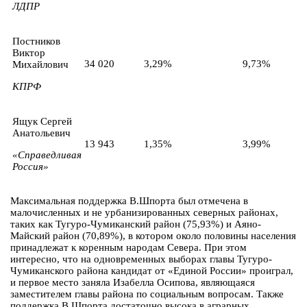
ЛДПР
Постников
Виктор
34 020
3,29%
9,73%
Михайлович
КПРФ
Ящук Сергей
Анатольевич
13 943
1,35%
3,99%
«Справедливая
Россия»
Максимальная поддержка В.Шпорта был отмечена в
малочисленных и не урбанизированных северных районах,
таких как Тугуро-Чумиканский район (75,93%) и Аяно-
Майский район (70,89%), в котором около половины населения
принадлежат к коренным народам Севера. При этом
интересно, что на одновременных выборах главы Тугуро-
Чумиканского района кандидат от «Единой России» проиграл,
и первое место заняла Изабелла Осипова, являющаяся
заместителем главы района по социальным вопросам. Также
поддержка В.Шпорта достаточно высока в аграрных