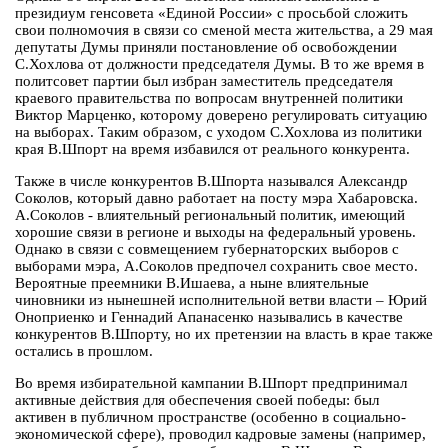
президиум генсовета «Единой России» с просьбой сложить
свои полномочия в связи со сменой места жительства, а 29 мая
депутаты Думы приняли постановление об освобождении
С.Хохлова от должности председателя Думы. В то же время в
политсовет партии был избран заместитель председателя
краевого правительства по вопросам внутренней политики
Виктор Марценко, которому доверено регулировать ситуацию
на выборах. Таким образом, с уходом С.Хохлова из политики
края В.Шпорт на время избавился от реального конкурента.
Также в числе конкурентов В.Шпорта назывался Александр
Соколов, который давно работает на посту мэра Хабаровска.
А.Соколов - влиятельный региональный политик, имеющий
хорошие связи в регионе и выходы на федеральный уровень.
Однако в связи с совмещением губернаторских выборов с
выборами мэра, А.Соколов предпочел сохранить свое место.
Вероятные преемники В.Ишаева, а ныне влиятельные
чиновники из нынешней исполнительной ветви власти – Юрий
Оноприенко и Геннадий Апанасенко назывались в качестве
конкурентов В.Шпорту, но их претензии на власть в крае также
остались в прошлом.
Во время избирательной кампании В.Шпорт предпринимал
активные действия для обеспечения своей победы: был
активен в публичном пространстве (особенно в социально-
экономической сфере), проводил кадровые замены (например,