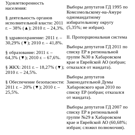
Удовлетворенность
Выборы депутатов ГД 1995 по
населения:
Комсомольскому-на-Амуре
одномандатному
§ деятельность органов
избирательному округу
исполнительной власти: 2011
(5,35%; не избран).
г. – 38% (▲); 2010 г. – 24,3%.
II. Пропорциональная система
§ здравоохранение: 2011 г. –
30,29% (▼); 2010 г. – 41,8%.
Выборы депутатов ГД 2011 по
списку ЕР в региональной
§ образование: 2011 г. –
группе №30 в Хабаровском
64,3% (▼); 2010 г. – 67,6%.
крае и Еврейской АО (избран;
§ ЖКХ: 2011 г. – 18,27% (▼);
отказался от мандата).
2010 г. – 24,5%.
Выборы депутатов
§ Обеспечение безопасности:
Законодательной Думы
2011 г. – 20% (▼); 2010 г. –
Хабаровского края 2010 по
25,5%.
списку ЕР (избран; отказался
от мандата).
Выборы депутатов ГД 2007 по
списку ЕР в региональной
группе №29 в Хабаровском
крае и Еврейской АО (60,68%;
избран; сложил полномочия).