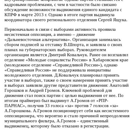
кадровыми проблемами, с чем в частности было связано
обсуждение возможности выдвижения единого кандидата с
КПРФ в марте 2013 г. Однако в итоге партия выдвинула
координатора своего регионального отделения Сергей Ящука.
Первоначально в связи с выборами активность проявила
несистемная оппозиция, а именно – движение
«Дальневосточная альтернатива». Организация занималась
сбором подписей за отставку В.Шпорта, и заявляла о своих
планах на губернаторских выборах. Руководителем
организации является Дмитрий Ковальчук. Ранее он возглавлял
отделение «Молодые социалисты России» в Хабаровском крае
(молодежное отделение «Справедливой России»), однако
«Справедливая Россия» не поддерживала инициативы
молодежного отделения. Д.Ковальчук планировал принять
участие в выборах, также о своем намерении принять участие
в выборах заявляли другие представители движения: Анатолий
Горошков и Андрей Громов. Ключевой проблемой для
движения стал поиск партии с целью выдвижения от нее. По
итогам праймериз был выдвинут А.Громов от «РПР-
ПАРНАС», получив 33 голоса «за» против 7 голосов «за»
А.Горошкова. А.Громов позиционирует себя как несистемного
оппозиционера, что вероятно и стало причиной непреодоления
муниципального фильтра, А.Громов – единственный
выдвиженец, которому было отказано в регистрации.