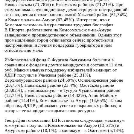
Николаевском (71,78%) и Вяземском районах (71,21%). При
этом минимальную поддержку демонстрируют пострадавший
от наводнения и тоже национальный Ульчский район (61,34%)
и Комсомольск-на-Амуре (62,45%). Интересно, что с
Комсомольском-на-Амуре связана трудовая биография
В.Шпорта, работавшего на Комсомольском-на-Амуре
авиационном производственном объединении. Однако этот
промышленный город отличается сейчас протестными
настроениями, и личная поддержка губернатора в нем
относительно мала.
Избирательный фонд С.Фургала был самым большим в
сравнении с фондами других кандидатов и составил 11 млн.
руб. Максимальную поддержку избирателей кандидат от
ЛДПР получил в Ульчском районе (25,31%),
Верхнебуреинском районе (24,59%), Осипенковском районе
(23,75%), Нанайском районе (23,4%), Охотском районе
(23,02%), а минимальную – в Тугуро-Чумиканском районе
(12,74%), Николаевском районе (14,32%), Аяно-Майском
районе (14,41%), Комсомольске-на-Амуре (14,65%). Таким
образом, ЛДПР добивалась успеха в окраинных районах, в
которые ее кандидат вкладывал свои ресурсы.
География голосования В.Постникова следующая: максимум
коммунист получил в Комсомольске-на-Амуре (13,51%) и
Амурском районе (10,1%), а минимум - в Охотском (5,18%),