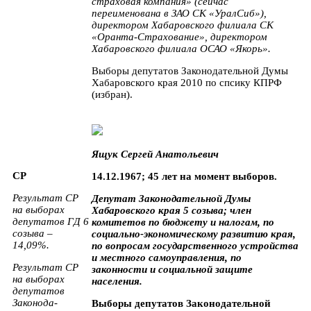
страховая компания» (сейчас
переименована в ЗАО СК «УралСиб»),
директором Хабаровского филиала СК
«Оранта-Страхование», директором
Хабаровского филиала ОСАО «Якорь».
Выборы депутатов Законодательной Думы
Хабаровского края 2010 по спсику КПРФ
(избран).
Ящук Сергей Анатольевич
СР
14.12.1967; 45 лет на момент выборов.
Результат СР
Депутат Законодательной Думы
на выборах
Хабаровского края 5 созыва; член
депутатов ГД 6
комитетов по бюджету и налогам, по
созыва –
социально-экономическому развитию края,
14,09%.
по вопросам государственного устройства
и местного самоуправления, по
Результат СР
законности и социальной защите
на выборах
населения.
депутатов
Законода-
Выборы депутатов Законодательной