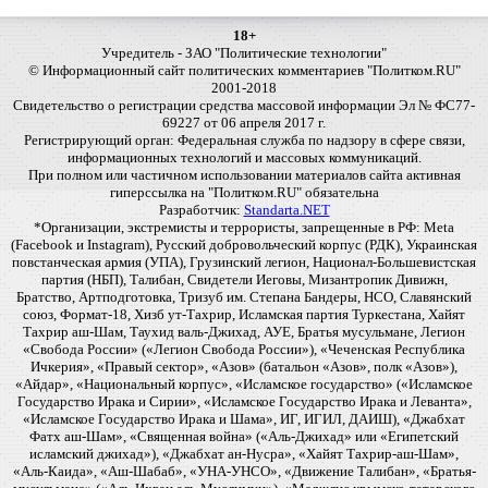
18+
Учредитель - ЗАО "Политические технологии"
© Информационный сайт политических комментариев "Политком.RU"
2001-2018
Свидетельство о регистрации средства массовой информации Эл № ФС77-
69227 от 06 апреля 2017 г.
Регистрирующий орган: Федеральная служба по надзору в сфере связи,
информационных технологий и массовых коммуникаций.
При полном или частичном использовании материалов сайта активная
гиперссылка на "Политком.RU" обязательна
Разработчик:
Standarta.NET
*Организации, экстремисты и террористы, запрещенные в РФ: Meta
(Facebook и Instagram), Русский добровольческий корпус (РДК), Украинская
повстанческая армия (УПА), Грузинский легион, Национал-Большевистская
партия (НБП), Талибан, Свидетели Иеговы, Мизантропик Дивижн,
Братство, Артподготовка, Тризуб им. Степана Бандеры, НСО, Славянский
союз, Формат-18, Хизб ут-Тахрир, Исламская партия Туркестана, Хайят
Тахрир аш-Шам, Таухид валь-Джихад, АУЕ, Братья мусульмане, Легион
«Свобода России» («Легион Свобода России»), «Чеченская Республика
Ичкерия», «Правый сектор», «Азов» (батальон «Азов», полк «Азов»),
«Айдар», «Национальный корпус», «Исламское государство» («Исламское
Государство Ирака и Сирии», «Исламское Государство Ирака и Леванта»,
«Исламское Государство Ирака и Шама», ИГ, ИГИЛ, ДАИШ), «Джабхат
Фатх аш-Шам», «Священная война» («Аль-Джихад» или «Египетский
исламский джихад»), «Джабхат ан-Нусра», «Хайят Тахрир-аш-Шам»,
«Аль-Каида», «Аш-Шабаб», «УНА-УНСО», «Движение Талибан», «Братья-