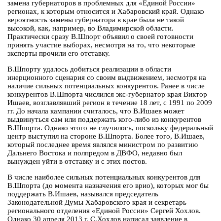
замена губернаторов в проблемных для «Единой России»
регионах, к которым относится и Хабаровский край. Однако
вероятность замены губернатора в крае была не такой
высокой, как, например, во Владимирской области.
Практически сразу В.Шпорт объявил о своей готовности
принять участие выборах, несмотря на то, что некоторые
эксперты прочили его отставку.
В.Шпорту удалось добиться реализации в области
инерционного сценария со своим выдвижением, несмотря на
наличие сильных потенциальных конкурентов. Ранее в числе
конкурентов В.Шпорта числился экс-губернатор края Виктор
Ишаев, возглавлявший регион в течение 18 лет, с 1991 по 2009
гг. До начала кампании считалось, что В.Ишаев может
выдвинуться сам или поддержать кого-либо из конкурентов
В.Шпорта. Однако этого не случилось, поскольку федеральный
центр выступил на стороне В.Шпорта. Более того, В.Ишаев,
который последнее время являлся министром по развитию
Дальнего Востока и полпредом в ДВФО, недавно был
вынужден уйти в отставку и с этих постов.
В числе наиболее сильных потенциальных конкурентов для
В.Шпорта (до момента назначения его врио), которых мог бы
поддержать В.Ишаев, назывался председатель
Законодательной Думы Хабаровского края и секретарь
регионального отделения «Единой России» Сергей Хохлов.
Однако 30 апреля 2013 г. С.Хохлов написал заявление в