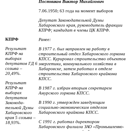
Постников Виктор Михайлович
7.06.1950; 63 года на момент выборов
Депутат Законодательной Думы
Хабаровского края, руководитель фракции
КПРФ; кандидат в члены ЦК КПРФ.
КПРФ
Ранее:
Результат
В 1977 г. был направлен на работу в
КПРФ на
строительный отдел Хабаровского горкома
выборах
КПСС. Курировал строительство объектов
депутатов ГД 6
энергетики, коммунального хозяйства в
созыва –
Хабаровске, затем работал в отделе
20,49%.
строительства Хабаровского крайкома
КПСС.
Результат
КПРФ на
В 1987 г. избран вторым секретарем
выборах
Амурского горкома КПСС.
депутатов
В 1990 г. утвержден заведующим
Законода-
социально-экономическим отделом
тельной Думы
Хабаровского крайкома КПСС.
Хабаровского
края 5 созыва –
С 1991 г. работал директором
18,93%.
Хабаровского филиала ЗАО «Промышленно-