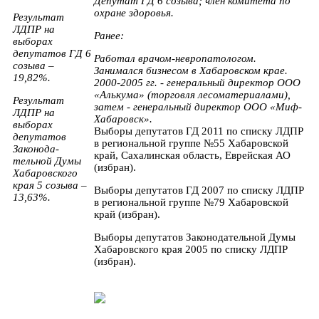
Депутат ГД 6 созыва;
член комитета по
охране здоровья.
Результат
ЛДПР на
Ранее:
выборах
депутатов ГД 6
Работал врачом-невропатологом.
созыва –
Занимался бизнесом в Хабаровском крае.
19,82%.
2000-2005 гг. - генеральный директор ООО
«Алькума» (торговля лесоматериалами),
Результат
затем - генеральный директор ООО «Миф-
ЛДПР на
Хабаровск».
выборах
Выборы депутатов ГД 2011 по списку ЛДПР
депутатов
в региональной группе №55 Хабаровской
Законода-
край, Сахалинская область, Еврейская АО
тельной Думы
(избран).
Хабаровского
края 5 созыва –
Выборы депутатов ГД 2007 по списку ЛДПР
13,63%.
в региональной группе №79 Хабаровской
край (избран).
Выборы депутатов Законодательной Думы
Хабаровского края 2005 по списку ЛДПР
(избран).