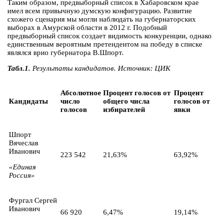
Таким образом, предвыборный список в Хабаровском крае
имел всем привычную думскую конфигурацию. Развитие
схожего сценария мы могли наблюдать на губернаторских
выборах в Амурской области в 2012 г. Подобный
предвыборный список создает видимость конкуренции, однако
единственным вероятным претендентом на победу в списке
являлся врио губернатора В.Шпорт.
Табл.1.
Результаты кандидатов. Источник: ЦИК
Абсолютное
Процент голосов от
Процент
Кандидаты
число
общего числа
голосов от
голосов
избирателей
явки
Шпорт
Вячеслав
Иванович
223 542
21,63%
63,92%
«Единая
Россия»
Фургал Сергей
Иванович
66 920
6,47%
19,14%