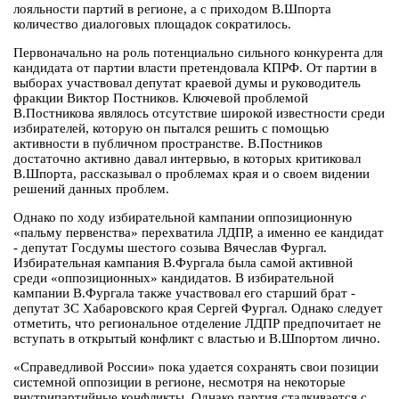
лояльности партий в регионе, а с приходом В.Шпорта
количество диалоговых площадок сократилось.
Первоначально на роль потенциально сильного конкурента для
кандидата от партии власти претендовала КПРФ. От партии в
выборах участвовал депутат краевой думы и руководитель
фракции Виктор Постников. Ключевой проблемой
В.Постникова являлось отсутствие широкой известности среди
избирателей, которую он пытался решить с помощью
активности в публичном пространстве. В.Постников
достаточно активно давал интервью, в которых критиковал
В.Шпорта, рассказывал о проблемах края и о своем видении
решений данных проблем.
Однако по ходу избирательной кампании оппозиционную
«пальму первенства» перехватила ЛДПР, а именно ее кандидат
- депутат Госдумы шестого созыва Вячеслав Фургал.
Избирательная кампания В.Фургала была самой активной
среди «оппозиционных» кандидатов. В избирательной
кампании В.Фургала также участвовал его старший брат -
депутат ЗС Хабаровского края Сергей Фургал. Однако следует
отметить, что региональное отделение ЛДПР предпочитает не
вступать в открытый конфликт с властью и В.Шпортом лично.
«Справедливой России» пока удается сохранять свои позиции
системной оппозиции в регионе, несмотря на некоторые
внутрипартийные конфликты. Однако партия сталкивается с