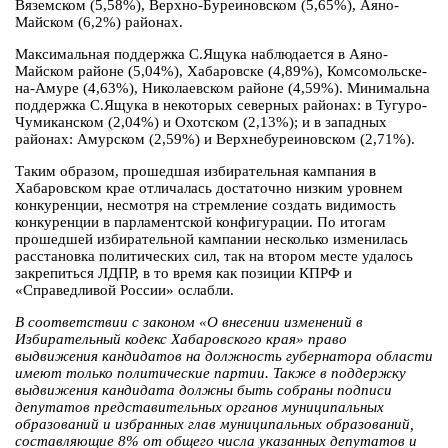
Вяземском (5,58%), Верхно-Буреиновском (5,65%), Аяно-
Майском (6,2%) районах.
Максимальная поддержка С.Ящука наблюдается в Аяно-
Майском районе (5,04%), Хабаровске (4,89%), Комсомольске-
на-Амуре (4,63%), Николаевском районе (4,59%). Минимальна
поддержка С.Ящука в некоторых северных районах: в Тугуро-
Чумиканском (2,04%) и Охотском (2,13%); и в западных
районах: Амурском (2,59%) и Верхнебуреиновском (2,71%).
Таким образом, прошедшая избирательная кампания в
Хабаровском крае отличалась достаточно низким уровнем
конкуренции, несмотря на стремление создать видимость
конкуренции в парламентской конфигурации. По итогам
прошедшей избирательной кампании несколько изменилась
расстановка политических сил, так на втором месте удалось
закрепиться ЛДПР, в то время как позиции КПРФ и
«Справедливой России» ослабли.
В соответствии с законом «О внесении изменений в
Избирательный кодекс Хабаровского края» право
выдвижения кандидатов на должность губернатора области
имеют только политические партии. Также в поддержку
выдвижения кандидата должны быть собраны подписи
депутатов представительных органов муниципальных
образований и избранных глав муниципальных образований,
составляющие 8% от общего числа указанных депутатов и