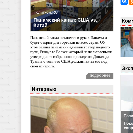
Политком.RU
Панамский канал: США vs.
Ком
Китай
Панамский канал останется в руках Панамы и
будет открыт для торговли из всех стран. Об
этом заявил панамский администратор водного
пути, Рикаурте Васкес который назвал опасными
утверждения избранного президента Дональда
Трампа о том, что США должны взять его под
свой контроль.
Эксп
подробнее
Интервью
Поли
Поко
совр