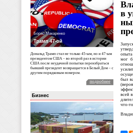
Вл
в 
ны
пр
Борис Макаренко
Трамп 47-ой
Запус
утвер
Дональд Трамп стал не только 45-ым, но и 47-ым
опыта
президентом США – во второй раз в истории
мог б
США после неудачной попытки переизбраться
отнош
бывший президент возвращается в Белый Дом – с
усили
другим порядковым номером.
осуще
был в
подробнее
(веро
эффек
всей 
Бизнес
длите
что-т
Влади