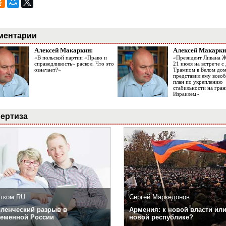
ментарии
Алексей Макаркин:
Алексей Макарки
«В польской партии «Право и
«Президент Ливана 
справедливость» раскол. Что это
21 июля на встрече 
означает?»
Трампом в Белом до
представил ему все
план по укреплению
стабильности на гран
Израилем»
ертиза
тком.RU
Сергей Маркедонов
ленческий разрыв в
Армения: к новой власти или
еменной России
новой республике?