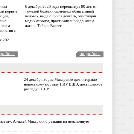
ении
6 декабря 2020 года перешагнув 80 лет, от
сли первые
тяжелой болезни скончался обаятельный
кции,
человек, выдающийся деятель, блестящий
ание
медик онколог, практиковавший до конца
няном
жизни, Табаре Васкес.
ии огня в
ле 2021
дробнее
подробнее
24 декабря Борис Макаренко дал интервью
новостному порталу НИУ ВШЭ, посвященное
распаду СССР
газета». Алексей Макаркин о реакции на пенсионную
у