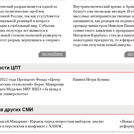
нческий разрыв является одной из
Внутриполитический кризис в Арм
ых политических проблем
бушует уже несколько месяцев. И е
нной России, так как усугубляется
массовые антиправительственные а
пиальной разницей в вопросе
начавшиеся, как реакция на подпис
ации в глобальный мир. События
премьер-министром Николом Паши
них полутора лет являются в
совместного заявления о прекращен
ельной степени попыткой развернуть
Нагорном Карабахе, стихли в канун
этот разрыв, вернувшись к «норме».
новогодних празднеств, то в февра
года они получили новый импульс.
подробнее
по
ости ЦПТ
 2022 года Президент Фонда «Центр
Памяти Игоря Бунина
ческих технологий» Борис Макаренко
ден Медалью НИУ ВШЭ «За вклад в
ие университета»
в других СМИ
лексей Макаркин - Израиль перед непростым выбором: анализ
«Новая 
в и перспектив в конфликте с ХАМАС
реформ