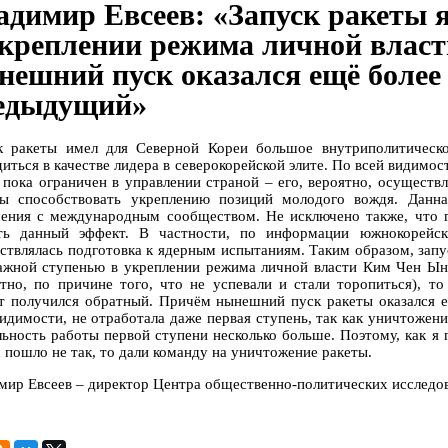
адимир Евсеев: «Запуск ракеты 
укреплении режима личной власт
нешний пуск оказался ещё более
едыдущий»
к ракеты имел для Северной Кореи большое внутриполитическ
диться в качестве лидера в северокорейской элите. По всей видимо
 пока ограничен в управлении страной – его, вероятно, осуществл
ы способствовать укреплению позиций молодого вождя. Данна
ения с международным сообществом. Не исключено также, что го
ть данный эффект. В частности, по информации южнокорей
ствлялась подготовка к ядерным испытаниям. Таким образом, зап
ажной ступенью в укреплении режима личной власти Ким Чен Ына.
ятно, по причине того, что не успевали и стали торопиться), т
т получился обратный. Причём нынешний пуск ракеты оказался е
видимости, не отработала даже первая ступень, так как уничтожени
льность работы первой ступени несколько больше. Поэтому, как я 
о пошло не так, то дали команду на уничтожение ракеты.
мир Евсеев – директор Центра общественно-политических исследо