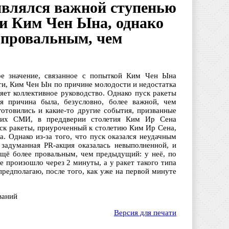
являлся важной ступенью
и Ким Чен Ына, однако
 провальным, чем
ое значение, связанное с попыткой Ким Чен Ына
сти, Ким Чен Ын по причине молодости и недостатка
яет коллективное руководство. Однако пуск ракеты
я причина была, безусловно, более важной, чем
товились и какие-то другие события, призванные
ских СМИ, в преддверии столетия Ким Ир Сена
уск ракеты, приуроченный к столетию Ким Ир Сена,
 Однако из-за того, что пуск оказался неудачным
о задуманная PR-акция оказалась невыполненной, и
щё более провальным, чем предыдущий: у неё, по
е произошло через 2 минуты, а у ракет такого типа
предполагаю, после того, как уже на первой минуте
ваний
Версия для печати