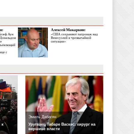
н:
Алексей Макаркин:
Жозеф Аун
«США сохраняют патронаж над
с Дональдом
Венесуэлой в чрезвычайной
ме
ситуации»
объемлющий
ице с
Эмиль Дабагян
 к
Уругваец Табаре Васкес: хирург на
вершине власти