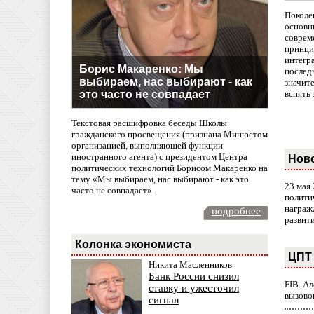
Поколе
основн
совреме
принци
интегр
Борис Макаренко: Мы
послед
выбираем, нас выбирают - как
значит
это часто не совпадает
вспять 
Текстовая расшифровка беседы Школы
гражданского просвещения (признана Минюстом
организацией, выполняющей функции
иностранного агента) с президентом Центра
Нов
политических технологий Борисом Макаренко на
тему «Мы выбираем, нас выбирают - как это
23 мая
часто не совпадает».
полити
награж
подробнее
развит
Колонка экономиста
ЦПТ 
Никита Масленников
Банк России снизил
FIB. А
ставку и ужесточил
вызово
сигнал