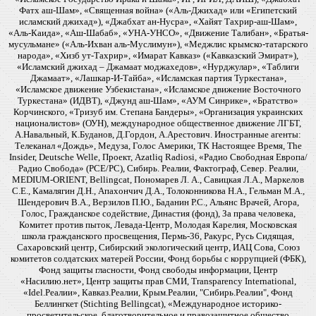
Фатх аш-Шам», «Священная война» («Аль-Джихад» или «Египетский
исламский джихад»), «Джабхат ан-Нусра», «Хайят Тахрир-аш-Шам»,
«Аль-Каида», «Аш-Шабаб», «УНА-УНСО», «Движение Талибан», «Братья-
мусульмане» («Аль-Ихван аль-Муслимун»), «Меджлис крымско-татарского
народа», «Хизб ут-Тахрир», «Имарат Кавказ» («Кавказский Эмират»),
«Исламский джихад – Джамаат моджахедов», «Нурджулар», «Таблиги
Джамаат», «Лашкар-И-Тайба», «Исламская партия Туркестана»,
«Исламское движение Узбекистана», «Исламское движение Восточного
Туркестана» (ИДВТ), «Джунд аш-Шам», «АУМ Синрике», «Братство»
Корчинского, «Тризуб им. Степана Бандеры», «Организация украинских
националистов» (ОУН), международное общественное движение ЛГБТ,
А.Навальный, К.Буданов, Д.Гордон, А.Арестович. Иностранные агенты:
Телеканал «Дождь», Медуза, Голос Америки, ТК Настоящее Время, The
Insider, Deutsche Welle, Проект, Azatliq Radiosi, «Радио Свободная Европа/
Радио Свобода» (PCE/PC), Сибирь. Реалии, Фактограф, Север. Реалии,
MEDIUM-ORIENT, Bellingcat, Пономарев Л. А., Савицкая Л.А., Маркелов
С.Е., Камалягин Д.Н., Апахончич Д.А., Толоконникова Н.А., Гельман М.А.,
Шендерович В.А., Верзилов П.Ю., Баданин Р.С., Альянс Врачей, Агора,
Голос, Гражданское содействие, Династия (фонд), За права человека,
Комитет против пыток, Левада-Центр, Молодая Карелия, Московская
школа гражданского просвещения, Пермь-36, Ракурс, Русь Сидящая,
Сахаровский центр, Сибирский экологический центр, ИАЦ Сова, Союз
комитетов солдатских матерей России, Фонд борьбы с коррупцией (ФБК),
Фонд защиты гласности, Фонд свободы информации, Центр
«Насилию.нет», Центр защиты прав СМИ, Transparency International,
«Idel.Реалии», Кавказ.Реалии, Крым.Реалии, "Сибирь.Реалии", Фонд
Беллингкет (Stichting Bellingcat), «Международное историко-
просветительское, благотворительное и правозащитное общество