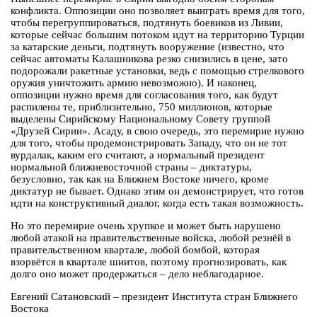
конфликта. Оппозиции оно позволяет выиграть время для того,
чтобы перегруппироваться, подтянуть боевиков из Ливии,
которые сейчас большим потоком идут на территорию Турции
за катарские деньги, подтянуть вооружение (известно, что
сейчас автоматы Калашникова резко снизились в цене, зато
подорожали ракетные установки, ведь с помощью стрелкового
оружия уничтожить армию невозможно). И наконец,
оппозиции нужно время для согласования того, как будут
распилены те, приблизительно, 750 миллионов, которые
выделены Сирийскому Национальному Совету группой
«Друзей Сирии». Асаду, в свою очередь, это перемирие нужно
для того, чтобы продемонстрировать Западу, что он не тот
вурдалак, каким его считают, а нормальный президент
нормальной ближневосточной страны – диктатуры,
безусловно, так как на Ближнем Востоке ничего, кроме
диктатур не бывает. Однако этим он демонстрирует, что готов
идти на конструктивный диалог, когда есть такая возможность.
Но это перемирие очень хрупкое и может быть нарушено
любой атакой на правительственные войска, любой резнёй в
правительственном квартале, любой бомбой, которая
взорвётся в квартале шиитов, поэтому прогнозировать, как
долго оно может продержаться – дело неблагодарное.
Евгений Сатановский – президент Института стран Ближнего
Востока