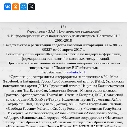
18+
Учредитель - ЗАО "Политические технологии"
© Информационный сайт политических комментариев "Политком.RU"
2001-2018
Свидетельство о регистрации средства массовой информации Эл № ФС77-
69227 от 06 апреля 2017 г.
Регистрирующий орган: Федеральная служба по надзору в сфере связи,
информационных технологий и массовых коммуникаций.
При полном или частичном использовании материалов сайта активная
гиперссылка на "Политком.RU" обязательна
Разработчик:
Standarta.NET
*Организации, экстремисты и террористы, запрещенные в РФ: Meta
(Facebook и Instagram), Русский добровольческий корпус (РДК), Украинская
повстанческая армия (УПА), Грузинский легион, Национал-Большевистская
партия (НБП), Талибан, Свидетели Иеговы, Мизантропик Дивижн,
Братство, Артподготовка, Тризуб им. Степана Бандеры, НСО, Славянский
союз, Формат-18, Хизб ут-Тахрир, Исламская партия Туркестана, Хайят
Тахрир аш-Шам, Таухид валь-Джихад, АУЕ, Братья мусульмане, Легион
«Свобода России» («Легион Свобода России»), «Чеченская Республика
Ичкерия», «Правый сектор», «Азов» (батальон «Азов», полк «Азов»),
«Айдар», «Национальный корпус», «Исламское государство» («Исламское
Государство Ирака и Сирии», «Исламское Государство Ирака и Леванта»,
«Исламское Государство Ирака и Шама», ИГ, ИГИЛ, ДАИШ), «Джабхат