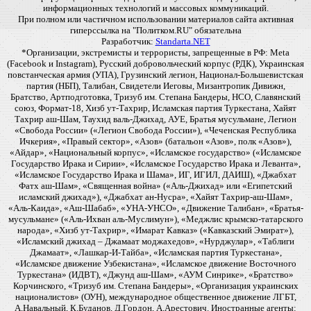
информационных технологий и массовых коммуникаций.
При полном или частичном использовании материалов сайта активная
гиперссылка на "Политком.RU" обязательна
Разработчик:
Standarta.NET
*Организации, экстремисты и террористы, запрещенные в РФ: Meta
(Facebook и Instagram), Русский добровольческий корпус (РДК), Украинская
повстанческая армия (УПА), Грузинский легион, Национал-Большевистская
партия (НБП), Талибан, Свидетели Иеговы, Мизантропик Дивижн,
Братство, Артподготовка, Тризуб им. Степана Бандеры, НСО, Славянский
союз, Формат-18, Хизб ут-Тахрир, Исламская партия Туркестана, Хайят
Тахрир аш-Шам, Таухид валь-Джихад, АУЕ, Братья мусульмане, Легион
«Свобода России» («Легион Свобода России»), «Чеченская Республика
Ичкерия», «Правый сектор», «Азов» (батальон «Азов», полк «Азов»),
«Айдар», «Национальный корпус», «Исламское государство» («Исламское
Государство Ирака и Сирии», «Исламское Государство Ирака и Леванта»,
«Исламское Государство Ирака и Шама», ИГ, ИГИЛ, ДАИШ), «Джабхат
Фатх аш-Шам», «Священная война» («Аль-Джихад» или «Египетский
исламский джихад»), «Джабхат ан-Нусра», «Хайят Тахрир-аш-Шам»,
«Аль-Каида», «Аш-Шабаб», «УНА-УНСО», «Движение Талибан», «Братья-
мусульмане» («Аль-Ихван аль-Муслимун»), «Меджлис крымско-татарского
народа», «Хизб ут-Тахрир», «Имарат Кавказ» («Кавказский Эмират»),
«Исламский джихад – Джамаат моджахедов», «Нурджулар», «Таблиги
Джамаат», «Лашкар-И-Тайба», «Исламская партия Туркестана»,
«Исламское движение Узбекистана», «Исламское движение Восточного
Туркестана» (ИДВТ), «Джунд аш-Шам», «АУМ Синрике», «Братство»
Корчинского, «Тризуб им. Степана Бандеры», «Организация украинских
националистов» (ОУН), международное общественное движение ЛГБТ,
А.Навальный, К.Буданов, Д.Гордон, А.Арестович. Иностранные агенты: