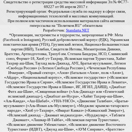
Свидетельство о регистрации средства массовой информации Эл № ФС77-
69227 от 06 апреля 2017 г.
Регистрирующий орган: Федеральная служба по надзору в сфере связи,
информационных технологий и массовых коммуникаций.
При полном или частичном использовании материалов сайта активная
гиперссылка на "Политком.RU" обязательна
Разработчик:
Standarta.NET
*Организации, экстремисты и террористы, запрещенные в РФ: Meta
(Facebook и Instagram), Русский добровольческий корпус (РДК), Украинская
повстанческая армия (УПА), Грузинский легион, Национал-Большевистская
партия (НБП), Талибан, Свидетели Иеговы, Мизантропик Дивижн,
Братство, Артподготовка, Тризуб им. Степана Бандеры, НСО, Славянский
союз, Формат-18, Хизб ут-Тахрир, Исламская партия Туркестана, Хайят
Тахрир аш-Шам, Таухид валь-Джихад, АУЕ, Братья мусульмане, Легион
«Свобода России» («Легион Свобода России»), «Чеченская Республика
Ичкерия», «Правый сектор», «Азов» (батальон «Азов», полк «Азов»),
«Айдар», «Национальный корпус», «Исламское государство» («Исламское
Государство Ирака и Сирии», «Исламское Государство Ирака и Леванта»,
«Исламское Государство Ирака и Шама», ИГ, ИГИЛ, ДАИШ), «Джабхат
Фатх аш-Шам», «Священная война» («Аль-Джихад» или «Египетский
исламский джихад»), «Джабхат ан-Нусра», «Хайят Тахрир-аш-Шам»,
«Аль-Каида», «Аш-Шабаб», «УНА-УНСО», «Движение Талибан», «Братья-
мусульмане» («Аль-Ихван аль-Муслимун»), «Меджлис крымско-татарского
народа», «Хизб ут-Тахрир», «Имарат Кавказ» («Кавказский Эмират»),
«Исламский джихад – Джамаат моджахедов», «Нурджулар», «Таблиги
Джамаат», «Лашкар-И-Тайба», «Исламская партия Туркестана»,
«Исламское движение Узбекистана», «Исламское движение Восточного
Туркестана» (ИДВТ), «Джунд аш-Шам», «АУМ Синрике», «Братство»