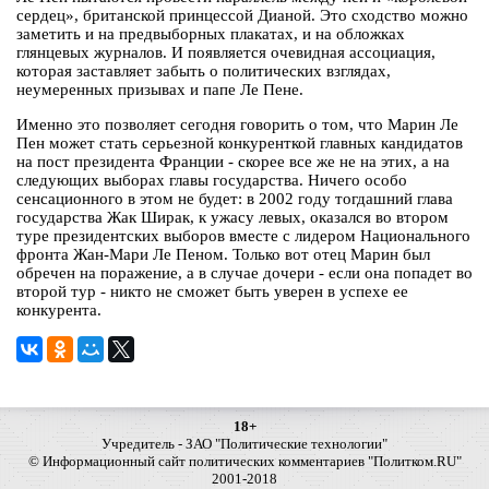
сердец», британской принцессой Дианой. Это сходство можно
заметить и на предвыборных плакатах, и на обложках
глянцевых журналов. И появляется очевидная ассоциация,
которая заставляет забыть о политических взглядах,
неумеренных призывах и папе Ле Пене.
Именно это позволяет сегодня говорить о том, что Марин Ле
Пен может стать серьезной конкуренткой главных кандидатов
на пост президента Франции - скорее все же не на этих, а на
следующих выборах главы государства. Ничего особо
сенсационного в этом не будет: в 2002 году тогдашний глава
государства Жак Ширак, к ужасу левых, оказался во втором
туре президентских выборов вместе с лидером Национального
фронта Жан-Мари Ле Пеном. Только вот отец Марин был
обречен на поражение, а в случае дочери - если она попадет во
второй тур - никто не сможет быть уверен в успехе ее
конкурента.
18+
Учредитель - ЗАО "Политические технологии"
© Информационный сайт политических комментариев "Политком.RU"
2001-2018