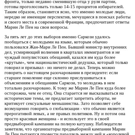
фронта, только недавно сменившую отца у руля партии,
готовы проголосовать только 14-15 процентов избирателей.
Таким образом, становится ясно, что именно молодые люди,
нередко не имеющие перспектив, мечущиеся в поисках работы
и своего места в современной Франции, предпочитают ответы
Марин Ле Пен на свои вопросы.
За пять лет до этих выборов именно Саркози удалось
пообщаться с молодыми на языке, которым обычно
пользовался Жан-Мари Ле Пен. Бывший министр внутренних
дел, усмиряющий волнения в кварталах иммигрантов и не
чуждый популистских обещаний, казался им куда более
«крутым», чем националистический дедушка, который только
говорил и призывал - но ничего не делал. Теперь можно
говорить о настоящем разочаровании в президенте: если
старшее поколение еще склонно прислушиваться к
объяснениям и обещаниям Саркози, то молодежь в нем
тотально разочаровано. К тому же Марин Ле Пен куда более
осторожна, чем ее отец. Она старается не высказываться на
исторические темы, не предлагает запретить аборты, не
критикует сексуальные меньшинства. Зато позволяет себе
возмущенно говорить о глобализации - что обычно является
прерогативой левых, а не правых политиков. Ну и потом она
просто красивая женщина - и использует это в своей
предвыборной кампании на полную катушку. Наблюдатели
заметили, что организаторы предвыборной кампании Марин
Ле Пен пытаются провести параллель между ней и «королевой