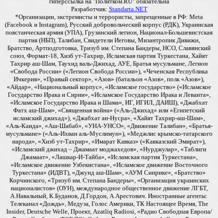
гиперссылка на "Политком.RU" обязательна
Разработчик:
Standarta.NET
*Организации, экстремисты и террористы, запрещенные в РФ: Meta
(Facebook и Instagram), Русский добровольческий корпус (РДК), Украинская
повстанческая армия (УПА), Грузинский легион, Национал-Большевистская
партия (НБП), Талибан, Свидетели Иеговы, Мизантропик Дивижн,
Братство, Артподготовка, Тризуб им. Степана Бандеры, НСО, Славянский
союз, Формат-18, Хизб ут-Тахрир, Исламская партия Туркестана, Хайят
Тахрир аш-Шам, Таухид валь-Джихад, АУЕ, Братья мусульмане, Легион
«Свобода России» («Легион Свобода России»), «Чеченская Республика
Ичкерия», «Правый сектор», «Азов» (батальон «Азов», полк «Азов»),
«Айдар», «Национальный корпус», «Исламское государство» («Исламское
Государство Ирака и Сирии», «Исламское Государство Ирака и Леванта»,
«Исламское Государство Ирака и Шама», ИГ, ИГИЛ, ДАИШ), «Джабхат
Фатх аш-Шам», «Священная война» («Аль-Джихад» или «Египетский
исламский джихад»), «Джабхат ан-Нусра», «Хайят Тахрир-аш-Шам»,
«Аль-Каида», «Аш-Шабаб», «УНА-УНСО», «Движение Талибан», «Братья-
мусульмане» («Аль-Ихван аль-Муслимун»), «Меджлис крымско-татарского
народа», «Хизб ут-Тахрир», «Имарат Кавказ» («Кавказский Эмират»),
«Исламский джихад – Джамаат моджахедов», «Нурджулар», «Таблиги
Джамаат», «Лашкар-И-Тайба», «Исламская партия Туркестана»,
«Исламское движение Узбекистана», «Исламское движение Восточного
Туркестана» (ИДВТ), «Джунд аш-Шам», «АУМ Синрике», «Братство»
Корчинского, «Тризуб им. Степана Бандеры», «Организация украинских
националистов» (ОУН), международное общественное движение ЛГБТ,
А.Навальный, К.Буданов, Д.Гордон, А.Арестович. Иностранные агенты:
Телеканал «Дождь», Медуза, Голос Америки, ТК Настоящее Время, The
Insider, Deutsche Welle, Проект, Azatliq Radiosi, «Радио Свободная Европа/