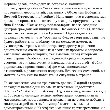
Первым делом, президент на встрече с "нашими"
поблагодарил движение "за активное участие в подготовке и
проведении мероприятий, связанных с 60-летием Победы в
Великой Отечественной войне". Напомним, что в середине мая
движение провело многотысячную акцию, приуроченную ко
Дню Победы. "Также хочу поблагодарить вас за создание
центров гражданской инициативы. Насколько я понял, первый
из них начал свою работу в Грозном". Однако здесь же
президент отметил, что "если вы не будете заорганизованы, не
будете работать по шаблону, то вы сможете помочь не
руководству страны, а обществу, государству в решении
действительно очень важных и сложных проблем и вопросов,
как сейчас модно говорить, тех вызовов, перед которыми
стоит страна. Особенно в молодежной среде - с одной
стороны, это и алкоголизм, и наркомания, а с другой - фобии,
радикальные проявления в сфере межнациональных
отношений, в религиозных вопросах. Без всяких сомнений, вы
можете очень сильно повлиять на ситуацию в стране".
Такое заявление можно трактовать двояко. С одной стороны,
президент назвал один из самых известных недостатков
"Наших" - "работа по шаблону". Судя по всему, имеется в виду
добровольно-принудительная мобилизация, основанная на
материальных поощрениях, и призванная не столько побудить
молодых людей оказать "помощь" власти, сколько на
демонстративный и PR-эффект, имеющие кратковременное и в