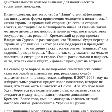
действительности нулевое значение для политического
воспитания молодежи.
Иными словами, для того, чтобы "Наши" стали эффективны
как инструмент, форма привлечения молодежи к политической
жизни страны на правильной стороне (то есть на стороне
власти), необходимо ее мотивировать иначе. И главным таким
мотивом является возможность принять участие в подготовке
государственных решений. Кремлевский куратор проекта
Владислав Сурков не раз говорил, что "Нашим" будет передана
страна на управление. В этот раз его поддержал и президент,
дав понять, что он лично также рассматривает "нашистов" как
кадровый резерв страны. "Именно так хочу сказать: вы можете
повлиять на ситуацию в стране. Очень рассчитываю и надеюсь
на то, что так оно и будет", - добавил президент на встрече.
На самом деле борьба за молодежные симпатии уже сейчас
является одной из главных интриг, решающих судьбу
парламентских и президентских выборов. В 2007-2008 году на
избирательные участки придет новое поколение, которое не
знает, что такое жить в Советском Союзе. И за это поколение
будут бороться все политические силы, но главная схватка
ожидается между националистическими движениями и
Кремлем. Более того, именно молодежь являлась главной
массовой силой "революций" в Украине и Грузии.
Оппозиционные молодежные движения, такие как "Оборона"