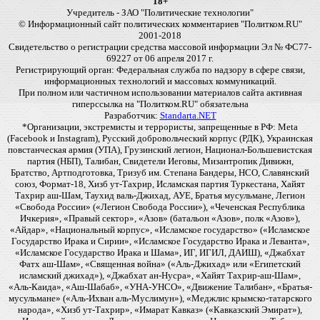
18+
Учредитель - ЗАО "Политические технологии"
© Информационный сайт политических комментариев "Политком.RU"
2001-2018
Свидетельство о регистрации средства массовой информации Эл № ФС77-
69227 от 06 апреля 2017 г.
Регистрирующий орган: Федеральная служба по надзору в сфере связи,
информационных технологий и массовых коммуникаций.
При полном или частичном использовании материалов сайта активная
гиперссылка на "Политком.RU" обязательна
Разработчик:
Standarta.NET
*Организации, экстремисты и террористы, запрещенные в РФ: Meta
(Facebook и Instagram), Русский добровольческий корпус (РДК), Украинская
повстанческая армия (УПА), Грузинский легион, Национал-Большевистская
партия (НБП), Талибан, Свидетели Иеговы, Мизантропик Дивижн,
Братство, Артподготовка, Тризуб им. Степана Бандеры, НСО, Славянский
союз, Формат-18, Хизб ут-Тахрир, Исламская партия Туркестана, Хайят
Тахрир аш-Шам, Таухид валь-Джихад, АУЕ, Братья мусульмане, Легион
«Свобода России» («Легион Свобода России»), «Чеченская Республика
Ичкерия», «Правый сектор», «Азов» (батальон «Азов», полк «Азов»),
«Айдар», «Национальный корпус», «Исламское государство» («Исламское
Государство Ирака и Сирии», «Исламское Государство Ирака и Леванта»,
«Исламское Государство Ирака и Шама», ИГ, ИГИЛ, ДАИШ), «Джабхат
Фатх аш-Шам», «Священная война» («Аль-Джихад» или «Египетский
исламский джихад»), «Джабхат ан-Нусра», «Хайят Тахрир-аш-Шам»,
«Аль-Каида», «Аш-Шабаб», «УНА-УНСО», «Движение Талибан», «Братья-
мусульмане» («Аль-Ихван аль-Муслимун»), «Меджлис крымско-татарского
народа», «Хизб ут-Тахрир», «Имарат Кавказ» («Кавказский Эмират»),