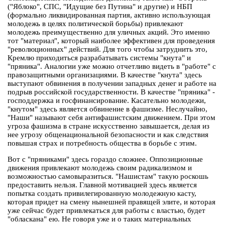
("Яблоко", СПС, "Идущие без Путина" и другие) и НБП
(формально ликвидированная партия, активно использующая
молодежь в целях политической борьбы) привлекают
молодежь преимущественно для уличных акций. Это именно
тот "материал", который наиболее эффективен для проведения
"революционных" действий. Для того чтобы затруднить это,
Кремлю приходиться разрабатывать системы "кнута" и
"пряника". Аналогии уже можно отчетливо видеть в "работе" с
правозащитными организациями. В качестве "кнута" здесь
выступают обвинения в получении западных денег и работе на
подрыв российской государственности. В качестве "пряника" -
господдержка и госфинансирование. Касательно молодежи,
"кнутом" здесь является обвинение в фашизме. Неслучайно,
"Наши" называют себя антифашистским движением. При этом
угроза фашизма в стране искусственно завышается, делая из
нее угрозу общенациональной безопасности и как следствия
повышая страх и потребность общества в борьбе с этим.
Вот с "пряниками" здесь гораздо сложнее. Оппозиционные
движения привлекают молодежь своим радикализмом и
возможностью самовыразиться. "Нашистам" такую роскошь
предоставить нельзя. Главной мотивацией здесь является
попытка создать привилегированную молодежную касту,
которая придет на смену нынешней правящей элите, и которая
уже сейчас будет привлекаться для работы с властью, будет
"обласкана" ею. Не говоря уже и о таких материальных