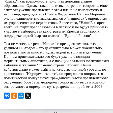
"благах", как возможность получить дополнительное
образование. Однако такая политика встречает сопротивление
элит: окружение президента в этом плане не консенсусно и,
например, председатель Совета Федерации Сергей Миронов
очень нелицеприятно высказывался о "нашистах", опровергая
их управленческие перспективы. Более того, "Наши", скорее
всего, не будут преобразованы в партию и не будут принимать
участие в выборах, так как стратегия Кремля сводиться к
поддержке одной "партии власти" - "Единой России".
Тем не менее, встреча "Наших" с президентом является очень
удачным PR-ходом - это действительно может значительно
повысить мотивацию молодых людей вступить в движение.
Причем привлекательно это будет уже не с позиции
меркантильных аппетитов, а с позиции реальных политических
амбиций и желании "помочь" стране. Проект "Наши"
действительно может выйти на качественно иной уровень, по
сравнению с "Идущими вместе", но вряд ли это понравится
политическим конкурентам гражданской части президентского
окружения: борьба за молодежь только начинается и именно
она во многом определит путь разрешения проблемы-2008.