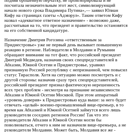
подняв брошенную перчатку, не проигнорировала и не
посчитала незначительным этот жест, символизирующий
начало нового срока Владимира Путина»,— заявил Юлиан
Кифу на страницах газеты «Адэвэрул». Таким ответом Кифу
назвал «адекватное ответное назначение» - возможно даже,
рассчитывая на то, что президент и правительство остановятся
на его собственной кандидатуре.
Назначение Дмитрия Рогозина «ответственным за
Приднестровье» уже не первый день вызывает повышенную
реакцию в регионе. Наблюдатели в Молдавии и Румынии
обращают внимание на тот факт, что российский президент
Дмитрий Медведев, назначив своих спецпредставителей в
Абхазии, Южной Осетии и Приднестровье, уравнял
признанную Россией республику с непризнанной, чем повысил
статус Тирасполя. Хотя на ситуацию можно посмотреть и с
другой стороны: назначив сразу трех спецпредставителей,
российский президент признал фактическую нерешенность
всех трех проблем - несмотря на признание независимости
Абхазии и Южной Осетии Москвой. При этом аппаратный
«уровень доверия» к Приднестровью куда выше: за него будет
отвечать «целый» военно-промышленный вице-премьер, в то
время как Абхазией и Южной Осетией займутся всего лишь
руководители соседних регионов России! Так что это
руководители Абхазии и Южной Осетии могли бы
поволноваться, отчего к ним не назначили вице-премьера, а не
руководители Молдавии. Может быть, Молдавия все же -