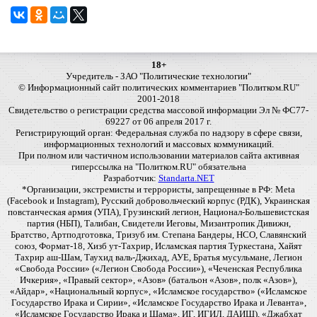
18+
Учредитель - ЗАО "Политические технологии"
© Информационный сайт политических комментариев "Политком.RU"
2001-2018
Свидетельство о регистрации средства массовой информации Эл № ФС77-
69227 от 06 апреля 2017 г.
Регистрирующий орган: Федеральная служба по надзору в сфере связи,
информационных технологий и массовых коммуникаций.
При полном или частичном использовании материалов сайта активная
гиперссылка на "Политком.RU" обязательна
Разработчик:
Standarta.NET
*Организации, экстремисты и террористы, запрещенные в РФ: Meta
(Facebook и Instagram), Русский добровольческий корпус (РДК), Украинская
повстанческая армия (УПА), Грузинский легион, Национал-Большевистская
партия (НБП), Талибан, Свидетели Иеговы, Мизантропик Дивижн,
Братство, Артподготовка, Тризуб им. Степана Бандеры, НСО, Славянский
союз, Формат-18, Хизб ут-Тахрир, Исламская партия Туркестана, Хайят
Тахрир аш-Шам, Таухид валь-Джихад, АУЕ, Братья мусульмане, Легион
«Свобода России» («Легион Свобода России»), «Чеченская Республика
Ичкерия», «Правый сектор», «Азов» (батальон «Азов», полк «Азов»),
«Айдар», «Национальный корпус», «Исламское государство» («Исламское
Государство Ирака и Сирии», «Исламское Государство Ирака и Леванта»,
«Исламское Государство Ирака и Шама», ИГ, ИГИЛ, ДАИШ), «Джабхат