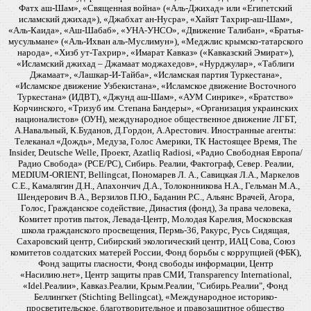
Фатх аш-Шам», «Священная война» («Аль-Джихад» или «Египетский
исламский джихад»), «Джабхат ан-Нусра», «Хайят Тахрир-аш-Шам»,
«Аль-Каида», «Аш-Шабаб», «УНА-УНСО», «Движение Талибан», «Братья-
мусульмане» («Аль-Ихван аль-Муслимун»), «Меджлис крымско-татарского
народа», «Хизб ут-Тахрир», «Имарат Кавказ» («Кавказский Эмират»),
«Исламский джихад – Джамаат моджахедов», «Нурджулар», «Таблиги
Джамаат», «Лашкар-И-Тайба», «Исламская партия Туркестана»,
«Исламское движение Узбекистана», «Исламское движение Восточного
Туркестана» (ИДВТ), «Джунд аш-Шам», «АУМ Синрике», «Братство»
Корчинского, «Тризуб им. Степана Бандеры», «Организация украинских
националистов» (ОУН), международное общественное движение ЛГБТ,
А.Навальный, К.Буданов, Д.Гордон, А.Арестович. Иностранные агенты:
Телеканал «Дождь», Медуза, Голос Америки, ТК Настоящее Время, The
Insider, Deutsche Welle, Проект, Azatliq Radiosi, «Радио Свободная Европа/
Радио Свобода» (PCE/PC), Сибирь. Реалии, Фактограф, Север. Реалии,
MEDIUM-ORIENT, Bellingcat, Пономарев Л. А., Савицкая Л.А., Маркелов
С.Е., Камалягин Д.Н., Апахончич Д.А., Толоконникова Н.А., Гельман М.А.,
Шендерович В.А., Верзилов П.Ю., Баданин Р.С., Альянс Врачей, Агора,
Голос, Гражданское содействие, Династия (фонд), За права человека,
Комитет против пыток, Левада-Центр, Молодая Карелия, Московская
школа гражданского просвещения, Пермь-36, Ракурс, Русь Сидящая,
Сахаровский центр, Сибирский экологический центр, ИАЦ Сова, Союз
комитетов солдатских матерей России, Фонд борьбы с коррупцией (ФБК),
Фонд защиты гласности, Фонд свободы информации, Центр
«Насилию.нет», Центр защиты прав СМИ, Transparency International,
«Idel.Реалии», Кавказ.Реалии, Крым.Реалии, "Сибирь.Реалии", Фонд
Беллингкет (Stichting Bellingcat), «Международное историко-
просветительское, благотворительное и правозащитное общество