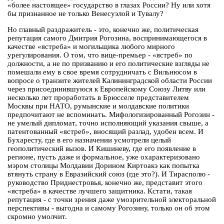
«более настоящее» государство в глазах России? Ну или хотя
бы признанное не только Венесуэлой и Тувалу?
Но главный раздражитель - это, конечно же, политическая
репутация самого Дмитрия Рогозина, воспринимающегося в
качестве «ястреба» и могильщика любого мирного
урегулирования. О том, что вице-премьер - «ястреб» по
должности, а не по призванию и его политические взгляды не
помешали ему в свое время сотрудничать с Вильнюсом в
вопросе о транзите жителей Калининградской области России
через присоединившуюся к Европейскому Союзу Литву или
несколько лет проработать в Брюсселе представителем
Москвы при НАТО, румынские и молдавские политики
предпочитают не вспоминать. Мифологизированный Рогозин -
не умелый дипломат, точно исполняющий указания свыше, а
патентованный «ястреб», вносящий разлад, удобен всем. И
Бухаресту, где в его назначении усмотрели целый
геополитический вызов. И Кишиневу, где его появление в
регионе, пусть даже и формальное, уже охарактеризовано
мэром столицы Молдавии Дорином Киртоакэ как попытка
втянуть страну в Евразийский союз (где это?). И Тирасполю -
руководство Приднестровья, конечно же, представит этого
«ястреба» в качестве лучшего защитника. Кстати, такая
репутация - с точки зрения даже умозрительной электоральной
перспективы - выгодна и самому Рогозину, только он об этом
скромно умолчит.