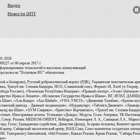
Видео
Новости ЦПТ
01-2026
9227 от 06 апреля 2017 г.
информационных технологий и массовых коммуникаций.
перссылка на "Политком.RU" обязательна
ook и Instagram), Русский добровольческий корпус (РДК), Украинская повстанческая а
ка, Тризуб им. Степана Бандеры, НСО, Славянский союз, Формат-18, Хизб ут-Тахрир, 
обода России»), «Чеченская Республика Ичкерия», «Правый сектор», «Азов» (батальон
сударство Ирака и Леванта», «Исламское Государство Ирака и Шама», ИГ, ИГИЛ, ДАИШ
-аш-Шам», «Аль-Каида», «Аш-Шабаб», «УНА-УНСО», «Движение Талибан», «Братья-мус
Исламский джихад – Джамаат моджахедов», «Нурджулар», «Таблиги Джамаат», «Лашкар-
Джунд аш-Шам», «АУМ Синрике», «Братство» Корчинского, «Тризуб им. Степана Банде
ович. Иностранные агенты: Телеканал «Дождь», Медуза, Голос Америки, ТК Настоящее Вр
 Север. Реалии, MEDIUM-ORIENT, Bellingcat, Пономарев Л. А., Савицкая Л.А., Маркело
ора, Голос, Гражданское содействие, Династия (фонд), За права человека, Комитет про
й центр, Сибирский экологический центр, ИАЦ Сова, Союз комитетов солдатских матер
ransparency International, «Idel.Реалии», Кавказ.Реалии, Крым.Реалии, "Сибирь.Реали
ал».