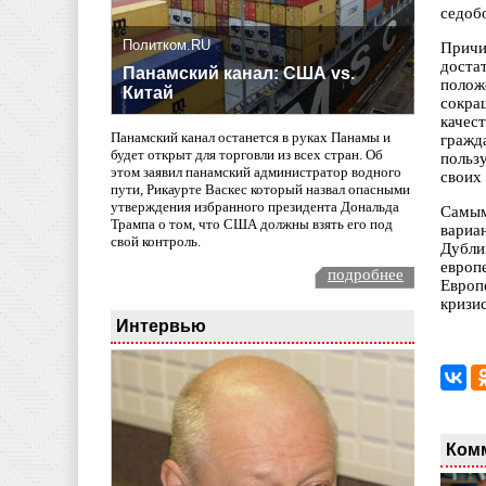
седоб
Политком.RU
Причи
доста
Панамский канал: США vs.
полож
Китай
сокра
качес
Панамский канал останется в руках Панамы и
гражд
будет открыт для торговли из всех стран. Об
польз
этом заявил панамский администратор водного
своих 
пути, Рикаурте Васкес который назвал опасными
утверждения избранного президента Дональда
Самым
Трампа о том, что США должны взять его под
вариа
свой контроль.
Дубли
европ
подробнее
Европ
кризи
Интервью
Ком