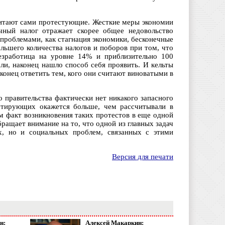
читают сами протестующие. Жесткие меры экономии
учный налог отражает скорее общее недовольство
проблемами, как стагнация экономики, бесконечные
льшего количества налогов и поборов при том, что
безработица на уровне 14% и приблизительно 100
и, наконец нашло способ себя проявить. И кельты
конец ответить тем, кого они считают виноватыми в
 правительства фактически нет никакого запасного
котирующих окажется больше, чем рассчитывали в
м факт возникновения таких протестов в еще одной
бращает внимание на то, что одной из главных задач
х, но и социальных проблем, связанных с этими
Версия для печати
н:
Алексей Макаркин: