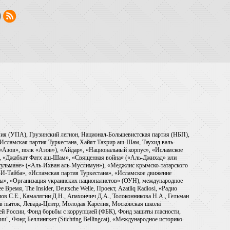
рмия (УПА), Грузинский легион, Национал-Большевистская партия (НБП),
Исламская партия Туркестана, Хайят Тахрир аш-Шам, Таухид валь-
 «Азов», полк «Азов»), «Айдар», «Национальный корпус», «Исламское
), «Джабхат Фатх аш-Шам», «Священная война» («Аль-Джихад» или
ульмане» («Аль-Ихван аль-Муслимун»), «Меджлис крымско-татарского
И-Тайба», «Исламская партия Туркестана», «Исламское движение
ры», «Организация украинских националистов» (ОУН), международное
емя, The Insider, Deutsche Welle, Проект, Azatliq Radiosi, «Радио
в С.Е., Камалягин Д.Н., Апахончич Д.А., Толоконникова Н.А., Гельман
тив пыток, Левада-Центр, Молодая Карелия, Московская школа
ей России, Фонд борьбы с коррупцией (ФБК), Фонд защиты гласности,
и", Фонд Беллингкет (Stichting Bellingcat), «Международное историко-