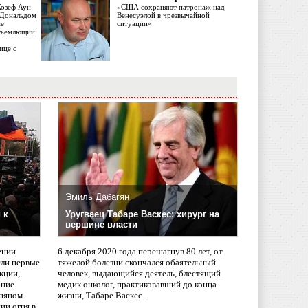
Жозеф Аун
«США сохраняют патронаж над
с Дональдом
Венесуэлой в чрезвычайной
ме
ситуации»
объемлющий
ице с
Эмиль Дабагян
 к
Уругваец Табаре Васкес: хирург на
вершине власти
ении
6 декабря 2020 года перешагнув 80 лет, от
сли первые
тяжелой болезни скончался обаятельный
кции,
человек, выдающийся деятель, блестящий
ание
медик онколог, практиковавший до конца
няном
жизни, Табаре Васкес.
ии огня в