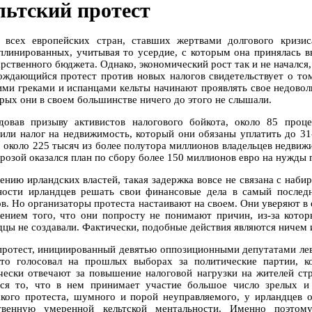
льтский протест
 всех европейских стран, ставших жертвами долгового кризис
плинированных, учитывая то усердие, с которым она принялась 
рственного бюджета. Однако, экономический рост так и не начался,
ождающийся протест против новых налогов свидетельствует о том
ими греками и испанцами кельты начинают проявлять свое недоволь
орых они в своем большинстве ничего до этого не слышали.
довав призыву активистов налогового бойкота, около 85 проц
тили налог на недвижимость, который они обязаны уплатить до 31
о около 225 тысяч из более полутора миллионов владельцев недвижи
грозой оказался план по сбору более 150 миллионов евро на нужды
ению ирландских властей, такая задержка вовсе не связана с наби
ности ирландцев решать свои финансовые дела в самый последн
ов. Но организаторы протеста настаивают на своем. Они уверяют в
ением того, что они попросту не понимают причин, из-за котор
дцы не создавали. Фактически, подобные действия являются ничем 
протест, инициированный девятью оппозиционными депутатами лев
кто голосовал на прошлых выборах за политические партии, 
чески отвечают за повышение налоговой нагрузки на жителей ст
тся то, что в нем принимает участие большое число зрелых 
ского протеста, шумного и порой неуправляемого, у ирландцев 
твенную умеренной кельтской ментальности. Именно поэто