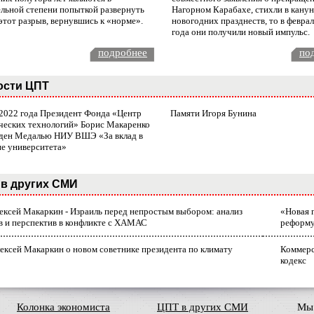
ельной степени попыткой развернуть
Нагорном Карабахе, стихли в канун
этот разрыв, вернувшись к «норме».
новогодних празднеств, то в февра
года они получили новый импульс.
подробнее
по
ости ЦПТ
 2022 года Президент Фонда «Центр
Памяти Игоря Бунина
ческих технологий» Борис Макаренко
ден Медалью НИУ ВШЭ «За вклад в
ие университета»
в других СМИ
лексей Макаркин - Израиль перед непростым выбором: анализ
«Новая 
в и перспектив в конфликте с ХАМАС
реформ
ексей Макаркин о новом советнике президента по климату
Коммерс
кодекс
Колонка экономиста
ЦПТ в других СМИ
Мы 