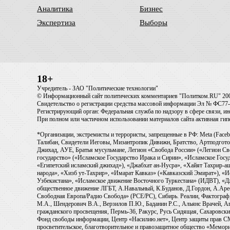
Аналитика
Бизнес
Экспертиза
Выборы
18+
Учредитель - ЗАО "Политические технологии"
© Информационный сайт политических комментариев "Политком.RU" 20
Свидетельство о регистрации средства массовой информации Эл № ФС77-6
Регистрирующий орган: Федеральная служба по надзору в сфере связи, 
При полном или частичном использовании материалов сайта активная ги
*Организации, экстремисты и террористы, запрещенные в РФ: Meta (Faceb
Талибан, Свидетели Иеговы, Мизантропик Дивижн, Братство, Артподготов
Джихад, АУЕ, Братья мусульмане, Легион «Свобода России» («Легион Св
государство» («Исламское Государство Ирака и Сирии», «Исламское Го
«Египетский исламский джихад»), «Джабхат ан-Нусра», «Хайят Тахрир
народа», «Хизб ут-Тахрир», «Имарат Кавказ» («Кавказский Эмират»), «
Узбекистана», «Исламское движение Восточного Туркестана» (ИДВТ), «
общественное движение ЛГБТ, А.Навальный, К.Буданов, Д.Гордон, А.Арест
Свободная Европа/Радио Свобода» (PCE/PC), Сибирь. Реалии, Фактограф,
М.А., Шендерович В.А., Верзилов П.Ю., Баданин Р.С., Альянс Врачей, Аг
гражданского просвещения, Пермь-36, Ракурс, Русь Сидящая, Сахаровски
Фонд свободы информации, Центр «Насилию.нет», Центр защиты прав СМИ, T
просветительское, благотворительное и правозащитное общество «Мемори