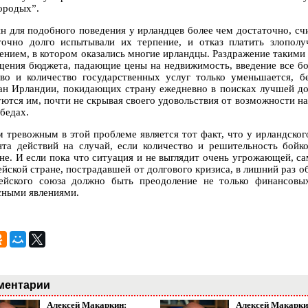
ородых”.
н для подобного поведения у ирландцев более чем достаточно, с
точно долго испытывали их терпение, и отказ платить злопол
ением, в котором оказались многие ирландцы. Раздражение такими 
щения бюджета, падающие цены на недвижимость, введение все бо
тво и количество государственных услуг только уменьшается, 
ан Ирландии, покидающих страну ежедневно в поисках лучшей дол
уются им, почти не скрывая своего удовольствия от возможности на
бедах.
 тревожным в этой проблеме является тот факт, что у ирландского
нта действий на случай, если количество и решительность бой
не. И если пока что ситуация и не выглядит очень угрожающей, са
ейской стране, пострадавшей от долгового кризиса, в лишний раз о
ейского союза должно быть преодоление не только финансовы
сными явлениями.
ментарии
Алексей Макаркин:
Алексей Макарки