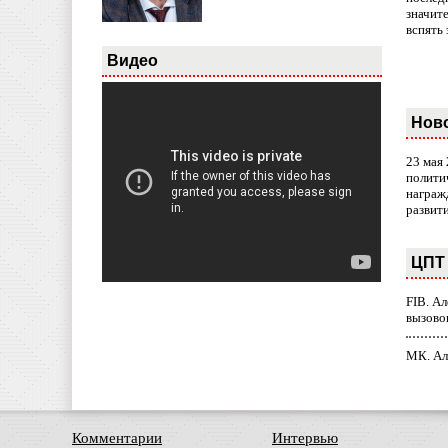
значит
вспять 
Видео
Нов
23 мая
полити
награж
развит
ЦПТ 
FIB. А
вызово
МК. Ал
Комментарии
Интервью