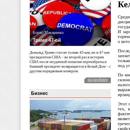
Ке
Среди
дисци
госуда
И зар
Борис Макаренко
горяч
Трамп 47-ой
о кот
После
Дональд Трамп стал не только 45-ым, но и 47-ым
запла
президентом США – во второй раз в истории
тольк
США после неудачной попытки переизбраться
под у
бывший президент возвращается в Белый Дом – с
другим порядковым номером.
По мн
подробнее
склон
налог
выраж
Бизнес
ирлан
Этот 
тех, 
факти
являе
грече
свойс