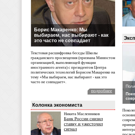
Борис Макаренко: Мы
выбираем, нас выбирают - как
Эксп
это часто не совпадает
Текстовая расшифровка беседы Школы
гражданского просвещения (признана Минюстом
организацией, выполняющей функции
иностранного агента) с президентом Центра
политических технологий Борисом Макаренко на
тему «Мы выбираем, нас выбирают - как это
часто не совпадает».
Поли
подробнее
Поко
совр
Колонка экономиста
Поколе
Никита Масленников
основн
Банк России снизил
совреме
ставку и ужесточил
принци
сигнал
интегр
послед