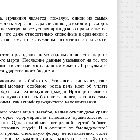
а, Ирландия является, пожалуй, одной из самых
вводить меры по выравниванию доходов и расходов
 несмотря на все усилия ирландского правительства.
, что даже относительно спокойные в сравнении с
ство тем, что вынуждены расплачиваться за долги,
ентов ирландских домовладельцев до сих пор не
-го марта. Последние данные указывают на то, что
мости сделали это на данный момент. В результате,
 государственного бюджета.
рающим силы бойкотом. Это - всего лишь следствие
ий момент, особенно, когда речь идет об уплате
 обратном - единодушие граждан Ирландии является
ых нужно платить больше за долги, которых сами
иным, как акцией гражданского неповиновения.
ого крыла еще в декабре, нашел отклик даже среди
которые сформировали нынешнее правительство и
раны. Однако наиболее интересной чертой бойкота
и пожилых людей. И в отличие от “молодежного”
он принял спокойную форму неповиновения, более
му многие комментаторы называют его “бунтом