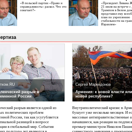
«В польской партии «Право и
«Президент Ливана 
справедливость» раскол. Что это
21 июля на встрече 
означает?»
Трампом в Белом до
представил ему все
план по укреплению
стабильности на гран
Израилем»
ертиза
тком.RU
Сергей Маркедонов
ленческий разрыв в
Армения: к новой власти или
еменной России
новой республике?
нческий разрыв является одной из
Внутриполитический кризис в Арм
ых политических проблем
бушует уже несколько месяцев. И е
нной России, так как усугубляется
массовые антиправительственные а
пиальной разницей в вопросе
начавшиеся, как реакция на подпис
ации в глобальный мир. События
премьер-министром Николом Паши
них полутора лет являются в
совместного заявления о прекращен