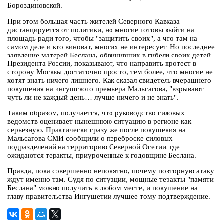
Бороздиновской.
При этом большая часть жителей Северного Кавказа
дистанцируется от политики, но многие готовы выйти на
площадь ради того, чтобы "защитить своих", а что там на
самом деле и кто виноват, многих не интересует. Но последнее
заявление матерей Беслана, обвинивших в гибели своих детей
Президента России, показывают, что направить протест в
сторону Москвы достаточно просто, тем более, что многие не
хотят знать ничего лишнего. Как сказал свидетель вчерашнего
покушения на ингушского премьера Мальсагова, "взрывают
чуть ли не каждый день… лучше ничего и не знать".
Таким образом, получается, что руководство силовых
ведомств оценивает нынешнюю ситуацию в регионе как
серьезную. Практически сразу же после покушения на
Мальсагова СМИ сообщили о переброске силовых
подразделений на территорию Северной Осетии, где
ожидаются теракты, приуроченные к годовщине Беслана.
Правда, пока совершенно непонятно, почему повторную атаку
ждут именно там. Судя по ситуации, мощные теракты "памяти
Беслана" можно получить в любом месте, и покушение на
главу правительства Ингушетии лучшее тому подтверждение.