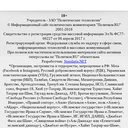
18+
Учредитель - ЗАО "Политические технологии"
© Информационный сайт политических комментариев "Политком.RU"
2001-2018
Свидетельство о регистрации средства массовой информации Эл № ФС77-
69227 от 06 апреля 2017 г.
Регистрирующий орган: Федеральная служба по надзору в сфере связи,
информационных технологий и массовых коммуникаций.
При полном или частичном использовании материалов сайта активная
гиперссылка на "Политком.RU" обязательна
Разработчик:
Standarta.NET
*Организации, экстремисты и террористы, запрещенные в РФ: Meta
(Facebook и Instagram), Русский добровольческий корпус (РДК), Украинская
повстанческая армия (УПА), Грузинский легион, Национал-Большевистская
партия (НБП), Талибан, Свидетели Иеговы, Мизантропик Дивижн,
Братство, Артподготовка, Тризуб им. Степана Бандеры, НСО, Славянский
союз, Формат-18, Хизб ут-Тахрир, Исламская партия Туркестана, Хайят
Тахрир аш-Шам, Таухид валь-Джихад, АУЕ, Братья мусульмане, Легион
«Свобода России» («Легион Свобода России»), «Чеченская Республика
Ичкерия», «Правый сектор», «Азов» (батальон «Азов», полк «Азов»),
«Айдар», «Национальный корпус», «Исламское государство» («Исламское
Государство Ирака и Сирии», «Исламское Государство Ирака и Леванта»,
«Исламское Государство Ирака и Шама», ИГ, ИГИЛ, ДАИШ), «Джабхат
Фатх аш-Шам», «Священная война» («Аль-Джихад» или «Египетский
исламский джихад»), «Джабхат ан-Нусра», «Хайят Тахрир-аш-Шам»,