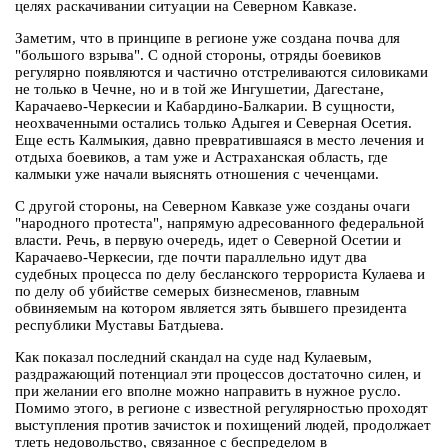
целях раскачивании ситуации на Северном Кавказе.
Заметим, что в принципе в регионе уже создана почва для
"большого взрыва". С одной стороны, отряды боевиков
регулярно появляются и частично отстреливаются силовиками
не только в Чечне, но и в той же Ингушетии, Дагестане,
Карачаево-Черкесии и Кабардино-Балкарии. В сущности,
неохваченными остались только Адыгея и Северная Осетия.
Еще есть Калмыкия, давно превратившаяся в место лечения и
отдыха боевиков, а там уже и Астраханская область, где
калмыки уже начали выяснять отношения с чеченцами.
С другой стороны, на Северном Кавказе уже созданы очаги
"народного протеста", напрямую адресованного федеральной
власти. Речь, в первую очередь, идет о Северной Осетии и
Карачаево-Черкесии, где почти параллельно идут два
судебных процесса по делу бесланского террориста Кулаева и
по делу об убийстве семерых бизнесменов, главным
обвиняемым на котором является зять бывшего президента
республики Муставы Батдыева.
Как показал последний скандал на суде над Кулаевым,
раздражающий потенциал эти процессов достаточно силен, и
при желании его вполне можно направить в нужное русло.
Помимо этого, в регионе с известной регулярностью проходят
выступления против зачисток и похищений людей, продолжает
тлеть недовольство, связанное с беспределом в