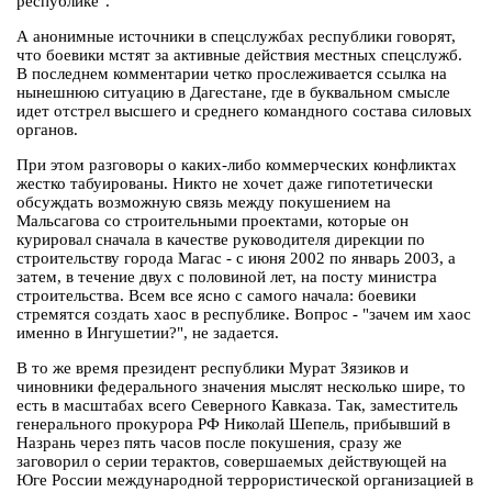
республике".
А анонимные источники в спецслужбах республики говорят,
что боевики мстят за активные действия местных спецслужб.
В последнем комментарии четко прослеживается ссылка на
нынешнюю ситуацию в Дагестане, где в буквальном смысле
идет отстрел высшего и среднего командного состава силовых
органов.
При этом разговоры о каких-либо коммерческих конфликтах
жестко табуированы. Никто не хочет даже гипотетически
обсуждать возможную связь между покушением на
Мальсагова со строительными проектами, которые он
курировал сначала в качестве руководителя дирекции по
строительству города Магас - с июня 2002 по январь 2003, а
затем, в течение двух с половиной лет, на посту министра
строительства. Всем все ясно с самого начала: боевики
стремятся создать хаос в республике. Вопрос - "зачем им хаос
именно в Ингушетии?", не задается.
В то же время президент республики Мурат Зязиков и
чиновники федерального значения мыслят несколько шире, то
есть в масштабах всего Северного Кавказа. Так, заместитель
генерального прокурора РФ Николай Шепель, прибывший в
Назрань через пять часов после покушения, сразу же
заговорил о серии терактов, совершаемых действующей на
Юге России международной террористической организацией в