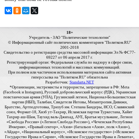
18+
Учредитель - ЗАО "Политические технологии"
© Информационный сайт политических комментариев "Политком.RU"
2001-2018
Свидетельство о регистрации средства массовой информации Эл № ФС77-
69227 от 06 апреля 2017 г.
Регистрирующий орган: Федеральная служба по надзору в сфере связи,
информационных технологий и массовых коммуникаций.
При полном или частичном использовании материалов сайта активная
гиперссылка на "Политком.RU" обязательна
Разработчик:
Standarta.NET
*Организации, экстремисты и террористы, запрещенные в РФ: Meta
(Facebook и Instagram), Русский добровольческий корпус (РДК), Украинская
повстанческая армия (УПА), Грузинский легион, Национал-Большевистская
партия (НБП), Талибан, Свидетели Иеговы, Мизантропик Дивижн,
Братство, Артподготовка, Тризуб им. Степана Бандеры, НСО, Славянский
союз, Формат-18, Хизб ут-Тахрир, Исламская партия Туркестана, Хайят
Тахрир аш-Шам, Таухид валь-Джихад, АУЕ, Братья мусульмане, Легион
«Свобода России» («Легион Свобода России»), «Чеченская Республика
Ичкерия», «Правый сектор», «Азов» (батальон «Азов», полк «Азов»),
«Айдар», «Национальный корпус», «Исламское государство» («Исламское
Государство Ирака и Сирии», «Исламское Государство Ирака и Леванта»,