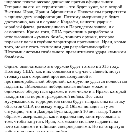
широкое повстанческое движение против официального
Тегерана на его же территории – это будет хуже, чем второй
Вьетнам. Ирак, Иран и Афганистан с Пакистаном превратятся
в единую дугу конфронтации. Поэтому американцам будет
достаточно, как и в случае с Каддафи, нанести удары с
кораблей флота, размещенного в Персидском заливе, и с
самолетов. Кроме того, США преуспели в разработке и
использовании «умных бомб», точного оружия, которое
поражает цели в глубине территории противника. Иран, кроме
того, может стать полигоном для разрабатывающейся
Штатами системы глобального превентивного удара «умными
бомбами».
Однако окончательно это оружие будет готово к 2015 году.
Поэтому США, как и их союзники в случае с Ливией, могут
столкнуться с хорошей противовоздушной и
противокорабельной обороной, которую не удастся полностью
подавить. «Маленькая победоносная война» может в
одночасье обернуться крахом, в том числе и в Ираке, который
находится на пороге гражданской войны. Все силы
мусульманских террористов снова будут направлены на атаку
объектов США по всему миру. И Обама попадет в ту же
ситуацию, что и Джордж Буш-младший 10 лет назад. Таким
образом, американцы, как и израильтяне, заинтересованы в
том, чтобы запугать Иран, как можно сильнее надавить на
него санкциями и тайными спецоперациями. Но на открытую
войну они пока не готовы пойти.