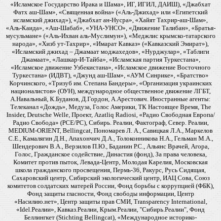
«Исламское Государство Ирака и Шама», ИГ, ИГИЛ, ДАИШ), «Джабхат
Фатх аш-Шам», «Священная война» («Аль-Джихад» или «Египетский
исламский джихад»), «Джабхат ан-Нусра», «Хайят Тахрир-аш-Шам»,
«Аль-Каида», «Аш-Шабаб», «УНА-УНСО», «Движение Талибан», «Братья-
мусульмане» («Аль-Ихван аль-Муслимун»), «Меджлис крымско-татарского
народа», «Хизб ут-Тахрир», «Имарат Кавказ» («Кавказский Эмират»),
«Исламский джихад – Джамаат моджахедов», «Нурджулар», «Таблиги
Джамаат», «Лашкар-И-Тайба», «Исламская партия Туркестана»,
«Исламское движение Узбекистана», «Исламское движение Восточного
Туркестана» (ИДВТ), «Джунд аш-Шам», «АУМ Синрике», «Братство»
Корчинского, «Тризуб им. Степана Бандеры», «Организация украинских
националистов» (ОУН), международное общественное движение ЛГБТ,
А.Навальный, К.Буданов, Д.Гордон, А.Арестович. Иностранные агенты:
Телеканал «Дождь», Медуза, Голос Америки, ТК Настоящее Время, The
Insider, Deutsche Welle, Проект, Azatliq Radiosi, «Радио Свободная Европа/
Радио Свобода» (PCE/PC), Сибирь. Реалии, Фактограф, Север. Реалии,
MEDIUM-ORIENT, Bellingcat, Пономарев Л. А., Савицкая Л.А., Маркелов
С.Е., Камалягин Д.Н., Апахончич Д.А., Толоконникова Н.А., Гельман М.А.,
Шендерович В.А., Верзилов П.Ю., Баданин Р.С., Альянс Врачей, Агора,
Голос, Гражданское содействие, Династия (фонд), За права человека,
Комитет против пыток, Левада-Центр, Молодая Карелия, Московская
школа гражданского просвещения, Пермь-36, Ракурс, Русь Сидящая,
Сахаровский центр, Сибирский экологический центр, ИАЦ Сова, Союз
комитетов солдатских матерей России, Фонд борьбы с коррупцией (ФБК),
Фонд защиты гласности, Фонд свободы информации, Центр
«Насилию.нет», Центр защиты прав СМИ, Transparency International,
«Idel.Реалии», Кавказ.Реалии, Крым.Реалии, "Сибирь.Реалии", Фонд
Беллингкет (Stichting Bellingcat), «Международное историко-