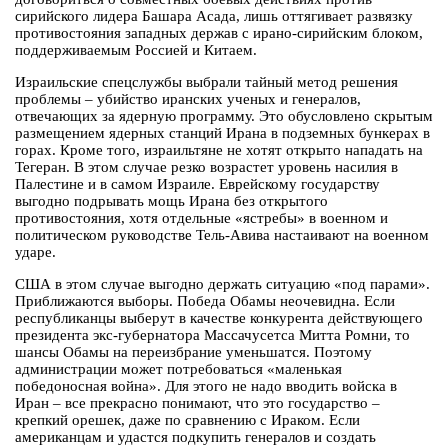
сирийского лидера Башара Асада, лишь оттягивает развязку
противостояния западных держав с ирано-сирийским блоком,
поддерживаемым Россией и Китаем.
Израильские спецслужбы выбрали тайный метод решения
проблемы – убийство иранских ученых и генералов,
отвечающих за ядерную программу. Это обусловлено скрытым
размещением ядерных станций Ирана в подземных бункерах в
горах. Кроме того, израильтяне не хотят открыто нападать на
Тегеран. В этом случае резко возрастет уровень насилия в
Палестине и в самом Израиле. Еврейскому государству
выгодно подрывать мощь Ирана без открытого
противостояния, хотя отдельные «ястребы» в военном и
политическом руководстве Тель-Авива настаивают на военном
ударе.
США в этом случае выгодно держать ситуацию «под парами».
Приближаются выборы. Победа Обамы неочевидна. Если
республиканцы выберут в качестве конкурента действующего
президента экс-губернатора Массачусетса Митта Ромни, то
шансы Обамы на переизбрание уменьшатся. Поэтому
администрации может потребоваться «маленькая
победоносная война». Для этого не надо вводить войска в
Иран – все прекрасно понимают, что это государство –
крепкий орешек, даже по сравнению с Ираком. Если
американцам и удастся подкупить генералов и создать