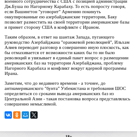
военного сотрудничества с США с позицией администрации
Дж.Буша по Нагорному Карабаху. То есть попросту говоря,
если Вашингтон "уговорит" Армению покинуть
оккупированные ею азербайджанские территории, Баку
позволит разместить на своей территории американские базы
и примет сторону США в конфликте с Ираном.
Таким образом, в ответ на шантаж Запада, пугающего
руководство Азербайджана "оранжевой революцией", Ильхам
Алиев переводит разговор в совершенно иную плоскость, как
бы отмахивается от возможности каких бы то ни было
революций и увязывает в единый пакет вопрос о размещении
американских баз на территории Азербайджана, проблему
Нагорного Карабаха и конфликт вокруг ядерной программы
Ирана.
Заметим, что до недавнего времени - а точнее, до
антиамериканского "бунта" Узбекистана и требования ШОС
определиться со сроками вывода американских баз из
Центральной Азии - такая постановка вопроса представлялась
совершенно немыслимой.
18+