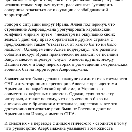
исключительно мирным путем, рассчитывая "уговорить
соперника отказаться от оккупации азербайджанской
территории".
Говоря о ситуации вокруг Ирана, Алиев подчеркнул, что
стремление Азербайджана урегулировать карабахский
конфликт мирным путем, "несмотря на оккупацию своих
земель", дает ему право обратиться к другим странам с
предложением также "отказаться от какого бы то ни было
насилия". Одновременно Алиев подчеркнул, что развитие
событий вокруг Ирана практически не зависит от позиции
Баку, и следом опроверг "слухи" о якобы идущих между
Вашингтоном и Баку переговорах о размещении американских
военных баз на территории Азербайджана.
Заявления эти были сделаны накануне саммита глав государств
СНГ и двусторонних переговоров Алиева с президентами
Армении - по карабахской проблеме, и Украины - о
совместных нефтяных проектах. Однако, судя по тексту
интервью, а также по тому, что озвучено оно было на
англоязычном британском телеканале, адресованы все эти
достаточно витиеватые речи были не России и даже не
Армении или Ирану, а именно США.
И смысл их - в переводе с дипломатического - сводится к тому,
что руководство Азербайджана увязывает возможность