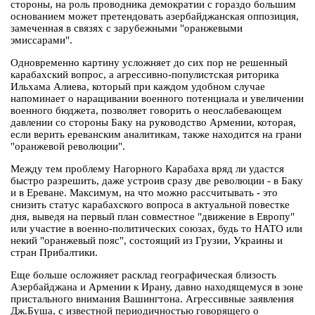
стороны, на роль проводника демократии с гораздо большим
основанием может претендовать азербайджанская оппозиция,
замеченная в связях с зарубежными "оранжевыми
эмиссарами".
Одновременно картину усложняет до сих пор не решенный
карабахский вопрос, а агрессивно-популистская риторика
Ильхама Алиева, который при каждом удобном случае
напоминает о наращивании военного потенциала и увеличении
военного бюджета, позволяет говорить о неослабевающем
давлении со стороны Баку на руководство Армении, которая,
если верить ереванским аналитикам, также находится на грани
"оранжевой революции".
Между тем проблему Нагорного Карабаха вряд ли удастся
быстро разрешить, даже устроив сразу две революции - в Баку
и в Ереване. Максимум, на что можно рассчитывать - это
снизить статус карабахского вопроса в актуальной повестке
дня, выведя на первый план совместное "движение в Европу"
или участие в военно-политических союзах, будь то НАТО или
некий "оранжевый пояс", состоящий из Грузии, Украины и
стран Прибалтики.
Еще больше осложняет расклад географическая близость
Азербайджана и Армении к Ирану, давно находящемуся в зоне
пристального внимания Вашингтона. Агрессивные заявления
Дж.Буша, с известной периодичностью говорящего о