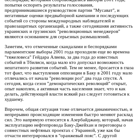
попытки оспорить результаты голосования,
предпринимавшиеся руководством партии "Мусават", и
негативные оценки предвыборной кампании и последующих
событий со стороны международных наблюдателей и
правозащитных организаций, а также сегодняшняя активность
украинских и грузинских "революционных менеджеров"
являются основанием для серьезных размышлений.
Заметим, что отмеченные скандалами и беспорядками
парламентские выборы 2001 года проходили еще во времена
"тяжеловеса" Гейдара Алиева, за два года до известных
событий в Тбилиси, когда мало кто допускал возможность
нештатного развития событий. Тем не менее, бросается в глаза
тот факт, что выступления оппозиции в Баку в 2001 году мало
отличались от начала "революции роз" два года спустя. А
сегодня, когда сезон "демократических революций" открыт,
опыт накоплен, а активная часть населения знает, что и как
делать, действующей власти всякий раз следует готовиться к
худшему.
Впрочем, общая ситуация тоже отличается динамичностью, и
непрерывно происходящие изменения быстро меняют расклад
сил. Это напрямую относится к Азербайджану, который, начав
эксплуатацию нефтепровода Баку-Джейхан и переговоры о
совместных нефтяных проектах с Украиной, уже как бы
отчасти интегрировался в "оранжевый пояс". С другой