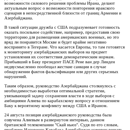
возможности силового решения проблемы Ирана, делают
актуальным вопрос о возможности повторения иракского
сценария в непосредственной близости от границ Армении и
Азербайджана.
В такой ситуации дружба с США подразумевает готовность
оказать посильное содействие, например, предоставив свою
территорию для размещения американских военных, но это
вряд ли понравится Москве и будет крайне негативно
воспринято в Тегеране. Что касается Европы, то там готовятся
к мониторингу азербайджанских выборов на предмет
установления их соответствия демократическим нормам.
Прибывший в Баку президент ПАСЕ Рене ван дер Линден
недвусмысленно пообещал жесткие санкции в случае
обнаружении фактов фальсификации или других серьезных
нарушений.
Таким образом, руководство Азербайджана столкнулось с
необходимостью выработки оптимальной стратегии,
увязывающей задачу сохранения власти в ходе выборов с
амбициями Алиева по карабахскому вопросу и отношением
Баку к вероятному конфликту между США и Ираном.
24 августа позиция азербайджанского руководства была
озвучена Алиевым в развернутом интервью, данном
британской телекомпании "Скай ньюз". Судя по его словам,
проблему Нагорного Карабаха Азербайджан намерен решать