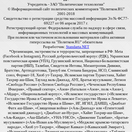
Учредитель - ЗАО "Политические технологии"
© Информационный сайт политических комментариев "Политком.RU"
2001-2018
Свидетельство о регистрации средства массовой информации Эл № ФС77-
69227 от 06 апреля 2017 г.
Регистрирующий орган: Федеральная служба по надзору в сфере связи,
информационных технологий и массовых коммуникаций.
При полном или частичном использовании материалов сайта активная
гиперссылка на "Политком.RU" обязательна
Разработчик:
Standarta.NET
*Организации, экстремисты и террористы, запрещенные в РФ: Meta
(Facebook и Instagram), Русский добровольческий корпус (РДК), Украинская
повстанческая армия (УПА), Грузинский легион, Национал-Большевистская
партия (НБП), Талибан, Свидетели Иеговы, Мизантропик Дивижн,
Братство, Артподготовка, Тризуб им. Степана Бандеры, НСО, Славянский
союз, Формат-18, Хизб ут-Тахрир, Исламская партия Туркестана, Хайят
Тахрир аш-Шам, Таухид валь-Джихад, АУЕ, Братья мусульмане, Легион
«Свобода России» («Легион Свобода России»), «Чеченская Республика
Ичкерия», «Правый сектор», «Азов» (батальон «Азов», полк «Азов»),
«Айдар», «Национальный корпус», «Исламское государство» («Исламское
Государство Ирака и Сирии», «Исламское Государство Ирака и Леванта»,
«Исламское Государство Ирака и Шама», ИГ, ИГИЛ, ДАИШ), «Джабхат
Фатх аш-Шам», «Священная война» («Аль-Джихад» или «Египетский
исламский джихад»), «Джабхат ан-Нусра», «Хайят Тахрир-аш-Шам»,
«Аль-Каида», «Аш-Шабаб», «УНА-УНСО», «Движение Талибан», «Братья-
мусульмане» («Аль-Ихван аль-Муслимун»), «Меджлис крымско-татарского
народа», «Хизб ут-Тахрир», «Имарат Кавказ» («Кавказский Эмират»),
«Исламский джихад – Джамаат моджахедов», «Нурджулар», «Таблиги