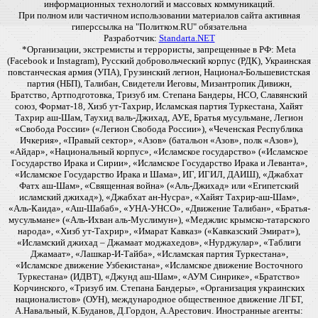
информационных технологий и массовых коммуникаций.
При полном или частичном использовании материалов сайта активная
гиперссылка на "Политком.RU" обязательна
Разработчик:
Standarta.NET
*Организации, экстремисты и террористы, запрещенные в РФ: Meta
(Facebook и Instagram), Русский добровольческий корпус (РДК), Украинская
повстанческая армия (УПА), Грузинский легион, Национал-Большевистская
партия (НБП), Талибан, Свидетели Иеговы, Мизантропик Дивижн,
Братство, Артподготовка, Тризуб им. Степана Бандеры, НСО, Славянский
союз, Формат-18, Хизб ут-Тахрир, Исламская партия Туркестана, Хайят
Тахрир аш-Шам, Таухид валь-Джихад, АУЕ, Братья мусульмане, Легион
«Свобода России» («Легион Свобода России»), «Чеченская Республика
Ичкерия», «Правый сектор», «Азов» (батальон «Азов», полк «Азов»),
«Айдар», «Национальный корпус», «Исламское государство» («Исламское
Государство Ирака и Сирии», «Исламское Государство Ирака и Леванта»,
«Исламское Государство Ирака и Шама», ИГ, ИГИЛ, ДАИШ), «Джабхат
Фатх аш-Шам», «Священная война» («Аль-Джихад» или «Египетский
исламский джихад»), «Джабхат ан-Нусра», «Хайят Тахрир-аш-Шам»,
«Аль-Каида», «Аш-Шабаб», «УНА-УНСО», «Движение Талибан», «Братья-
мусульмане» («Аль-Ихван аль-Муслимун»), «Меджлис крымско-татарского
народа», «Хизб ут-Тахрир», «Имарат Кавказ» («Кавказский Эмират»),
«Исламский джихад – Джамаат моджахедов», «Нурджулар», «Таблиги
Джамаат», «Лашкар-И-Тайба», «Исламская партия Туркестана»,
«Исламское движение Узбекистана», «Исламское движение Восточного
Туркестана» (ИДВТ), «Джунд аш-Шам», «АУМ Синрике», «Братство»
Корчинского, «Тризуб им. Степана Бандеры», «Организация украинских
националистов» (ОУН), международное общественное движение ЛГБТ,
А.Навальный, К.Буданов, Д.Гордон, А.Арестович. Иностранные агенты: