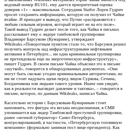
кодовый номер RU101, ему дается приоритетная оценка
доверия «1» – максимальная. Сотрудник Statfor Лорен Гудрич
просит сохранить информацию, которую он получил от Чайки
втайне. И приходит к выводу, что Путин «расправляется с
любым сильным игроком, который играет не на его поле».
Такой вывод Гудрич делает после того, как Чайка в письмах
рассказывает ему о лидере тамбовской группировки
Владимире Барсукове (Кумарине), утверждают
Wikileaks.«Поворотным пунктом стало то, что Барсуков решил
получить контроль над инфраструктурными нефтяными
активами в Петербурге... ни одна криминальная группировка
не претендовала еще на энергетическую инфраструктуру»,
пишет Гудрич. В своем письме Чайка объяснил это в письме
«шуткой», говорится в обнародованных документах. «Они
могут быть сколько угодно криминальными авторитетами, но
им не стоит надувать щеки перед лицом Суркова, Сечина,
Богданчикова или людьми такого уровня. Иначе они увидят,
как в реальности выглядит давление и тактика», – говорится в
письме, которое, по данным Wikileaks, написал Чайка.
Касательно истории с Барсуковым-Кумариным стоит
напомнить, что фигура эта весьма неоднозначная, в СМИ
упоминается как лидер Тамбовской преступной группировки,
ранее «ночной губернатор» Санкт-Петербурга,
контролировавший, в частности, «Петербургскую топливную
компанию» (формально занимая пост вице-президента). Как