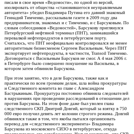
писали в свое время «Ведомости», по одной из версий,
изолировать от общества «становившегося неуправляемым
авторитета» убедил Владимира Путина его давний знакомый
Геннадий Тимченко, рассказывали газете в 2009 году два
предпринимателя, знакомых и с Тимченко, и с Барсуковым. По
словам собеседников «Ведомостей», Барсукову приглянулся
Петербургский нефтяной терминал (ПНТ), занимавшийся
перевалкой нефтепродуктов в петербургском порту.
Считалось, что ПНТ неофициально контролировался не менее
авторитетным бизнесменом Сергеем Васильевым. Через ПНТ
экспортирует нефтепродукты, в частности, Transoil Тимченко.
Договориться с Васильевым Барсуков не смог. А 4 мая 2006 г.
в Петербурге было совершено покушение на Васильева, в
котором затем обвинили Барсукова.
При этом занятно, что в деле Барсукова, также как и
практически по всем громким делам, шла война прокуратуры
и Следственного комитета во главе с Александром
Бастрыкиным. Прокуратура постоянно обвиняла следователей
в нарушениях при проведении расследований в отношении дел
против Барсукова. На этом фоне даже был уволен глава
следственного СКП Дмитрий Довгий, который за взятку в 750
000 евро получил девять лет колонии строгого режима. Довгий
обвинялся также в том, что якобы пытался организовать
перевод для «следственного эксперимента» Владимира
Барсукова из московского СИЗО в петербургское, откуда