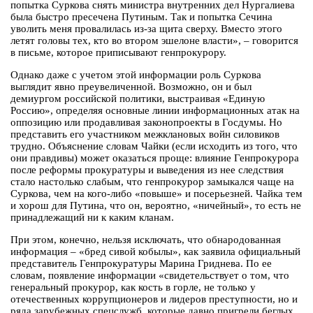
попытка Суркова снять министра внутренних дел Нургалиева
была быстро пресечена Путиным. Так и попытка Сечина
уволить меня провалилась из-за щита сверху. Вместо этого
летят головы тех, кто во втором эшелоне власти», – говорится
в письме, которое приписывают генпрокурору.
Однако даже с учетом этой информации роль Суркова
выглядит явно преувеличенной. Возможно, он и был
демиургом российской политики, выстраивая «Единую
Россию», определяя основные линии информационных атак на
оппозицию или продавливая законопроекты в Госдумы. Но
представить его участником межклановых войн силовиков
трудно. Объяснение словам Чайки (если исходить из того, что
они правдивы) может оказаться проще: влияние Генпрокурора
после реформы прокуратуры и выведения из нее следствия
стало настолько слабым, что генпрокурор замыкался чаще на
Суркова, чем на кого-либо «повыше» и посерьезней. Чайка тем
и хорош для Путина, что он, вероятно, «ничейный», то есть не
принадлежащий ни к каким кланам.
При этом, конечно, нельзя исключать, что обнародованная
информация – «бред сивой кобылы», как заявила официальный
представитель Генпрокуратуры Марина Гриднева. По ее
словам, появление информации «свидетельствует о том, что
генеральный прокурор, как кость в горле, не только у
отечественных коррупционеров и лидеров преступности, но и
ряда зарубежных спецслужб, которые давно пригрели беглых