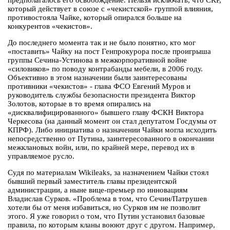
предполагалось его освобождение. Нельзя исключать, что СКР,
который действует в союзе с «чекистской» группой влияния,
противостояла Чайке, который опирался больше на
конкурентов «чекистов».
До последнего момента так и не было понятно, кто мог
«поставить» Чайку на пост Генпрокурора после проигрыша
группы Сечина-Устинова в межкорпоративной войне
«силовиков» по поводу контрабанды мебели, в 2006 году.
Объективно в этом назначении были заинтересованы
противники «чекистов» - глава ФСО Евгений Муров и
руководитель службы безопасности президента Виктор
Золотов, которые в то время опирались на
«дисквалифицированного» бывшего главу ФСКН Виктора
Черкесова (на данный момент он стал депутатом Госдумы от
КПРФ). Либо инициатива о назначении Чайки могла исходить
непосредственно от Путина, заинтересованного в окончании
межклановых войн, или, по крайней мере, перевод их в
управляемое русло.
Судя по материалам Wikileaks, за назначением Чайки стоял
бывший первый заместитель главы президентской
администрации, а ныне вице-премьер по инновациям
Владислав Сурков. «Проблема в том, что Сечин/Патрушев
хотели бы от меня избавиться, но Сурков им не позволит
этого. Я уже говорил о том, что Путин установил базовые
правила, по которым кланы воюют друг с другом. Например,