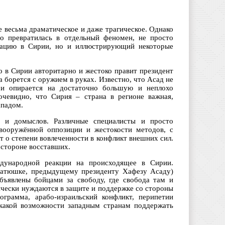
 весьма драматическое и даже трагическое. Однако
но превратилась в отдельный феномен, не просто
уацию в Сирии, но и иллюстрирующий некоторые
о в Сирии авторитарно и жестоко правит президент
 борется с оружием в руках. Известно, что Асад не
о и опирается на достаточно большую и неплохо
чевидно, что Сирия – страна в регионе важная,
ападом.
 и домыслов. Различные специалисты и просто
вооружённой оппозиции и жестокости методов, с
т о степени вовлеченности в конфликт внешних сил.
 стороне восставших.
дународной реакции на происходящее в Сирии.
батюшке, предыдущему президенту Хафезу Асаду)
бъявлены бойцами за свободу, где свобода там и
тически нуждаются в защите и поддержке со стороны
грамма, арабо-израильский конфликт, перипетии
икакой возможности западным странам поддержать