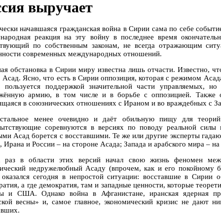
ссия выручает
чески начавшаяся гражданская война в Сирии сама по себе событие
народная реакция на эту войну в последнее время окончатель
твующий по собственным законам, не всегда отражающим сит
нности современных международных отношений.
ная обстановка в Сирии миру известна лишь отчасти. Известно, чт
 Асад. Ясно, что есть в Сирии оппозиция, которая с режимом Асада
о пользуется поддержкой значительной части управляемых, н
жённую армию, в том числе и в борьбе с оппозицией. Также о
ящаяся в союзнических отношениях с Ираном и во враждебных с З
стальное менее очевидно и даёт обильную пищу для теорий
ытствующие соревнуются в версиях по поводу реальной силы 
ыми Асад борется с восставшими. Те же или другие эксперты гадаю
 Ирана и России – на стороне Асада; Запада и арабского мира – на
 раз в области этих версий начал свою жизнь феномен меж
ический недружелюбный Асаду (впрочем, как и его покойному 
 оказался сегодня в непростой ситуации: восставшие в Сирии о
ратия, а где демократия, там и западные ценности, которые теоре
ы и США. Однако война в Афганистане, иранская ядерная про
ской весны» и, самое главное, экономический кризис не дают н
авших.