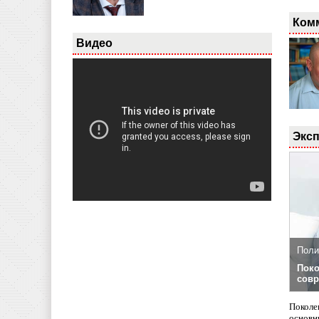
Ком
Видео
Эксп
Поли
Поко
совр
Поколе
основн