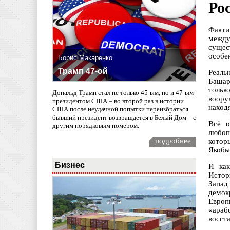
Ро
Факти
между
сущес
особе
Борис Макаренко
Трамп 47-ой
Реаль
Башар
тольк
Дональд Трамп стал не только 45-ым, но и 47-ым
воору
президентом США – во второй раз в истории
наход
США после неудачной попытки переизбраться
бывший президент возвращается в Белый Дом – с
Всё о
другим порядковым номером.
любоп
подробнее
котор
Якобы,
Бизнес
И как
Истор
Запад
демок
Европ
«араб
восст