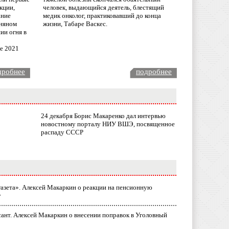
кции,
человек, выдающийся деятель, блестящий
ание
медик онколог, практиковавший до конца
няном
жизни, Табаре Васкес.
ии огня в
ле 2021
дробнее
подробнее
24 декабря Борис Макаренко дал интервью
новостному порталу НИУ ВШЭ, посвященное
распаду СССР
газета». Алексей Макаркин о реакции на пенсионную
у
ант. Алексей Макаркин о внесении поправок в Уголовный