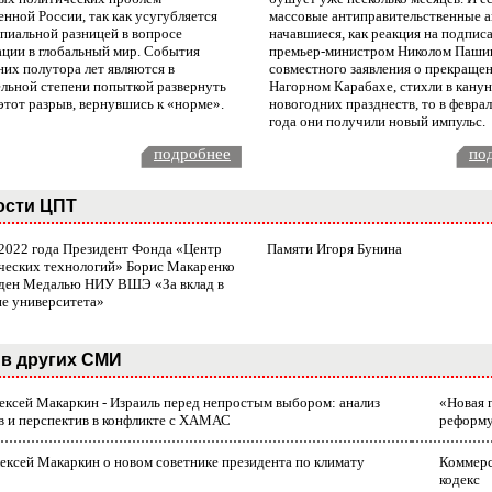
нной России, так как усугубляется
массовые антиправительственные а
пиальной разницей в вопросе
начавшиеся, как реакция на подпис
ации в глобальный мир. События
премьер-министром Николом Паши
них полутора лет являются в
совместного заявления о прекращен
ельной степени попыткой развернуть
Нагорном Карабахе, стихли в канун
этот разрыв, вернувшись к «норме».
новогодних празднеств, то в февра
года они получили новый импульс.
подробнее
по
ости ЦПТ
 2022 года Президент Фонда «Центр
Памяти Игоря Бунина
ческих технологий» Борис Макаренко
ден Медалью НИУ ВШЭ «За вклад в
ие университета»
в других СМИ
лексей Макаркин - Израиль перед непростым выбором: анализ
«Новая 
в и перспектив в конфликте с ХАМАС
реформ
ексей Макаркин о новом советнике президента по климату
Коммерс
кодекс