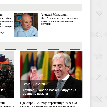
н:
Алексей Макаркин:
Жозеф Аун
«США сохраняют патронаж над
с Дональдом
Венесуэлой в чрезвычайной
ме
ситуации»
объемлющий
ице с
Эмиль Дабагян
 к
Уругваец Табаре Васкес: хирург на
вершине власти
ении
6 декабря 2020 года перешагнув 80 лет, от
сли первые
тяжелой болезни скончался обаятельный