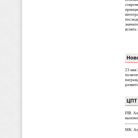
совреме
принци
интегр
послед
значит
вспять 
Нов
23 мая
полити
награж
развит
ЦПТ 
FIB. А
вызово
МК. Ал