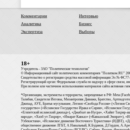
Комментарии
Интервью
Аналитика
Бизнес
Экспертиза
Выборы
18+
Учредитель - ЗАО "Политические технологии"
© Информационный сайт политических комментариев "Политком.RU" 20
Свидетельство о регистрации средства массовой информации Эл № ФС77-6
Регистрирующий орган: Федеральная служба по надзору в сфере связи, 
При полном или частичном использовании материалов сайта активная ги
*Организации, экстремисты и террористы, запрещенные в РФ: Meta (Faceb
Талибан, Свидетели Иеговы, Мизантропик Дивижн, Братство, Артподготов
Джихад, АУЕ, Братья мусульмане, Легион «Свобода России» («Легион Св
государство» («Исламское Государство Ирака и Сирии», «Исламское Го
«Египетский исламский джихад»), «Джабхат ан-Нусра», «Хайят Тахрир
народа», «Хизб ут-Тахрир», «Имарат Кавказ» («Кавказский Эмират»), «
Узбекистана», «Исламское движение Восточного Туркестана» (ИДВТ), «
общественное движение ЛГБТ, А.Навальный, К.Буданов, Д.Гордон, А.Арест
Свободная Европа/Радио Свобода» (PCE/PC), Сибирь. Реалии, Фактограф,