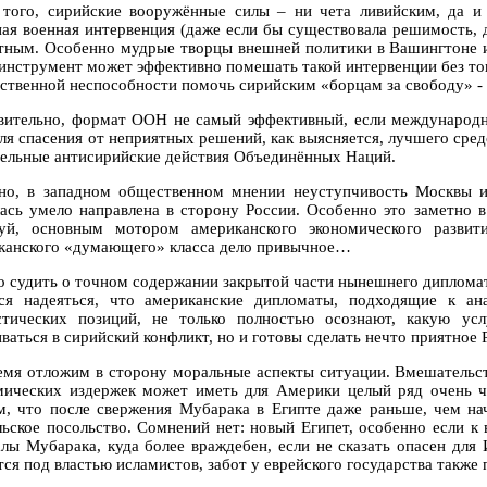
 того, сирийские вооружённые силы – ни чета ливийским, да 
ная военная интервенция (даже если бы существовала решимость, 
тным. Особенно мудрые творцы внешней политики в Вашингтоне и
 инструмент может эффективно помешать такой интервенции без тог
бственной неспособности помочь сирийским «борцам за свободу» 
вительно, формат ООН не самый эффективный, если международно
для спасения от неприятных решений, как выясняется, лучшего сред
ельные антисирийские действия Объединённых Наций.
но, в западном общественном мнении неуступчивость Москвы и
лась умело направлена в сторону России. Особенно это заметно 
уй, основным мотором американского экономического разви
канского «думающего» класса дело привычное…
о судить о точном содержании закрытой части нынешнего диплом
ся надеяться, что американские дипломаты, подходящие к ан
стических позиций, не только полностью осознают, какую ус
аться в сирийский конфликт, но и готовы сделать нечто приятное Р
емя отложим в сторону моральные аспекты ситуации. Вмешательс
мических издержек может иметь для Америки целый ряд очень чу
м, что после свержения Мубарака в Египте даже раньше, чем на
льское посольство. Сомнений нет: новый Египет, особенно если к 
алы Мубарака, куда более враждебен, если не сказать опасен для 
ся под властью исламистов, забот у еврейского государства также 