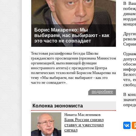
В Ваш
побеж
динам
иорда
концов
Борис Макаренко: Мы
Друг
выбираем, нас выбирают - как
револ
это часто не совпадает
Сирии
Текстовая расшифровка беседы Школы
Однак
гражданского просвещения (признана Минюстом
допус
организацией, выполняющей функции
обосн
иностранного агента) с президентом Центра
инфор
политических технологий Борисом Макаренко на
Белог
тему «Мы выбираем, нас выбирают - как это
что, 
часто не совпадает».
свобо
подробнее
В кон
значи
опред
Колонка экономиста
Никита Масленников
Банк России снизил
ставку и ужесточил
сигнал