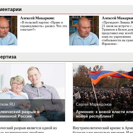
ментарии
Алексей Макаркин:
Алексей Макарки
«В польской партии «Право и
«Президент Ливана 
справедливость» раскол. Что это
21 июля на встрече 
означает?»
Трампом в Белом до
представил ему все
план по укреплению
стабильности на гран
Израилем»
ертиза
тком.RU
Сергей Маркедонов
ленческий разрыв в
Армения: к новой власти или
еменной России
новой республике?
нческий разрыв является одной из
Внутриполитический кризис в Арм
ых политических проблем
бушует уже несколько месяцев. И е