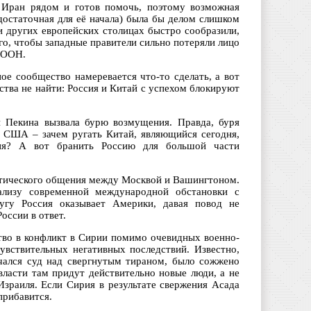
и Иран рядом и готов помочь, поэтому возможная
достаточная для её начала) была бы делом слишком
 других европейских столицах быстро сообразили,
о, чтобы западные правители сильно потеряли лицо
- ООН.
е сообщество намеревается что-то сделать, а вот
ства не найти: Россия и Китай с успехом блокируют
 Пекина вызвала бурю возмущения. Правда, буря
в США – зачем ругать Китай, являющийся сегодня,
тия? А вот бранить Россию для большой части
атического общения между Москвой и Вашингтоном.
ализу современной международной обстановки с
лугу Россия оказывает Америки, давая повод не
оссии в ответ.
тво в конфликт в Сирии помимо очевидных военно-
вствительных негативных последствий. Известно,
чался суд над свергнутым тираном, было сожжено
власти там придут действительно новые люди, а не
Израиля. Если Сирия в результате свержения Асада
прибавится.