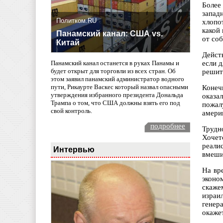
Более
запад
Политком.RU
хлопо
какой
Панамский канал: США vs.
от со
Китай
Дейст
если 
Панамский канал останется в руках Панамы и
будет открыт для торговли из всех стран. Об
решит
этом заявил панамский администратор водного
пути, Рикаурте Васкес который назвал опасными
Конеч
утверждения избранного президента Дональда
оказа
Трампа о том, что США должны взять его под
пожал
свой контроль.
амери
подробнее
Трудн
Хочет
реали
Интервью
вмешив
На вр
эконо
скаже
израи
генер
окажет