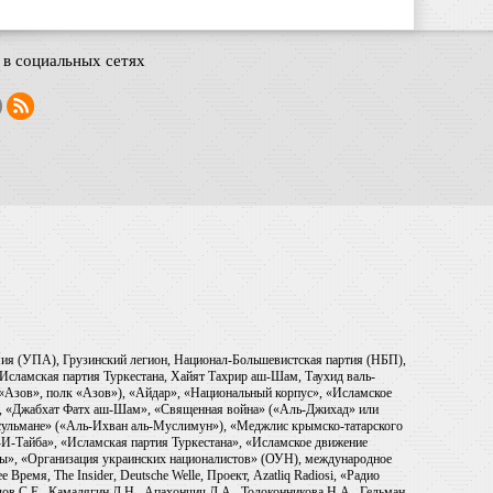
в социальных сетях
рмия (УПА), Грузинский легион, Национал-Большевистская партия (НБП),
Исламская партия Туркестана, Хайят Тахрир аш-Шам, Таухид валь-
 «Азов», полк «Азов»), «Айдар», «Национальный корпус», «Исламское
), «Джабхат Фатх аш-Шам», «Священная война» («Аль-Джихад» или
ульмане» («Аль-Ихван аль-Муслимун»), «Меджлис крымско-татарского
И-Тайба», «Исламская партия Туркестана», «Исламское движение
ры», «Организация украинских националистов» (ОУН), международное
емя, The Insider, Deutsche Welle, Проект, Azatliq Radiosi, «Радио
в С.Е., Камалягин Д.Н., Апахончич Д.А., Толоконникова Н.А., Гельман