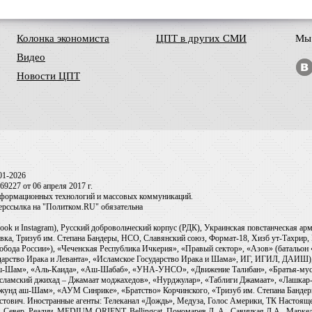
Колонка экономиста
ЦПТ в других СМИ
Мы 
Видео
Новости ЦПТ
01-2026
9227 от 06 апреля 2017 г.
информационных технологий и массовых коммуникаций.
перссылка на "Политком.RU" обязательна
ook и Instagram), Русский добровольческий корпус (РДК), Украинская повстанческая а
ка, Тризуб им. Степана Бандеры, НСО, Славянский союз, Формат-18, Хизб ут-Тахрир, 
обода России»), «Чеченская Республика Ичкерия», «Правый сектор», «Азов» (батальон
сударство Ирака и Леванта», «Исламское Государство Ирака и Шама», ИГ, ИГИЛ, ДАИШ
-аш-Шам», «Аль-Каида», «Аш-Шабаб», «УНА-УНСО», «Движение Талибан», «Братья-мус
Исламский джихад – Джамаат моджахедов», «Нурджулар», «Таблиги Джамаат», «Лашкар-
Джунд аш-Шам», «АУМ Синрике», «Братство» Корчинского, «Тризуб им. Степана Банде
ович. Иностранные агенты: Телеканал «Дождь», Медуза, Голос Америки, ТК Настоящее Вр
 Север. Реалии, MEDIUM-ORIENT, Bellingcat, Пономарев Л. А., Савицкая Л.А., Маркело