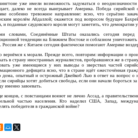
ингтоне уже имели возможность задуматься о неоднозначности 
дает, далеко не всегда выигрывает Америка. Победа сирийско
ике особенно тревожное направление: ясно, что серьёзно за
нским королём Абдаллой; окажется под вопросом будущее Бахрей
, и поданные саудовского короля могут заметить, что демократии у
ими словами, Соединённые Штаты оказались сегодня перед
юционной тенденции на Ближнем Востоке и соблазном уничтожить
. Россия же с Китаем сегодня фактически помогают Америке воздер
о вернёмся к морали. Прежде всего, повторим: информации о про
кать в страну иностранных журналистов, пробравшиеся же в стран
овать уже имеющиеся у них выводы о зверствах частей сирийс
мационного дефицита ясно, что в стране идёт ожесточённая гражд
о дома, опытный и острожный Джейкоб Лью в ответ на вопрос о 
если сирийцы хотят добиться свободы, если они начали бороться за
ду именно завоевать.
це концов, с повстанцами воюют не лично Ассад, а правительствен
тельной частью населения. Кто наделил США, Запад, между
елять победителя в гражданской войне?