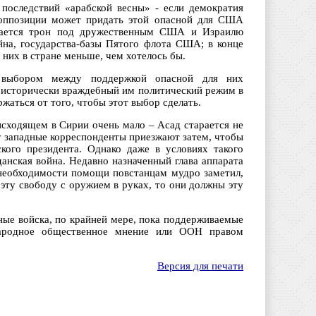
последствий «арабской весны» - если демократия
й оппозиции может придать этой опасной для США
качается трон под дружественным США и Израилю
на, государства-базы Пятого флота США; в конце
 них в стране меньше, чем хотелось бы.
 выбором между поддержкой опасной для них
 исторически враждебный им политический режим в
жаться от того, чтобы этот выбор сделать.
исходящем в Сирии очень мало – Асад старается не
у западные корреспонденты приезжают затем, чтобы
кого президента. Однако даже в условиях такого
анская война. Недавно назначенный глава аппарата
необходимости помощи повстанцам мудро заметил,
 эту свободу с оружием в руках, то они должны эту
ные войска, по крайней мере, пока поддерживаемые
народное общественное мнение или ООН правом
Версия для печати