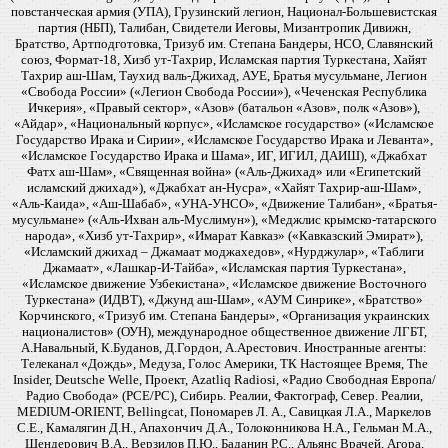
повстанческая армия (УПА), Грузинский легион, Национал-Большевистская
партия (НБП), Талибан, Свидетели Иеговы, Мизантропик Дивижн,
Братство, Артподготовка, Тризуб им. Степана Бандеры, НСО, Славянский
союз, Формат-18, Хизб ут-Тахрир, Исламская партия Туркестана, Хайят
Тахрир аш-Шам, Таухид валь-Джихад, АУЕ, Братья мусульмане, Легион
«Свобода России» («Легион Свобода России»), «Чеченская Республика
Ичкерия», «Правый сектор», «Азов» (батальон «Азов», полк «Азов»),
«Айдар», «Национальный корпус», «Исламское государство» («Исламское
Государство Ирака и Сирии», «Исламское Государство Ирака и Леванта»,
«Исламское Государство Ирака и Шама», ИГ, ИГИЛ, ДАИШ), «Джабхат
Фатх аш-Шам», «Священная война» («Аль-Джихад» или «Египетский
исламский джихад»), «Джабхат ан-Нусра», «Хайят Тахрир-аш-Шам»,
«Аль-Каида», «Аш-Шабаб», «УНА-УНСО», «Движение Талибан», «Братья-
мусульмане» («Аль-Ихван аль-Муслимун»), «Меджлис крымско-татарского
народа», «Хизб ут-Тахрир», «Имарат Кавказ» («Кавказский Эмират»),
«Исламский джихад – Джамаат моджахедов», «Нурджулар», «Таблиги
Джамаат», «Лашкар-И-Тайба», «Исламская партия Туркестана»,
«Исламское движение Узбекистана», «Исламское движение Восточного
Туркестана» (ИДВТ), «Джунд аш-Шам», «АУМ Синрике», «Братство»
Корчинского, «Тризуб им. Степана Бандеры», «Организация украинских
националистов» (ОУН), международное общественное движение ЛГБТ,
А.Навальный, К.Буданов, Д.Гордон, А.Арестович. Иностранные агенты:
Телеканал «Дождь», Медуза, Голос Америки, ТК Настоящее Время, The
Insider, Deutsche Welle, Проект, Azatliq Radiosi, «Радио Свободная Европа/
Радио Свобода» (PCE/PC), Сибирь. Реалии, Фактограф, Север. Реалии,
MEDIUM-ORIENT, Bellingcat, Пономарев Л. А., Савицкая Л.А., Маркелов
С.Е., Камалягин Д.Н., Апахончич Д.А., Толоконникова Н.А., Гельман М.А.,
Шендерович В.А., Верзилов П.Ю., Баданин Р.С., Альянс Врачей, Агора,