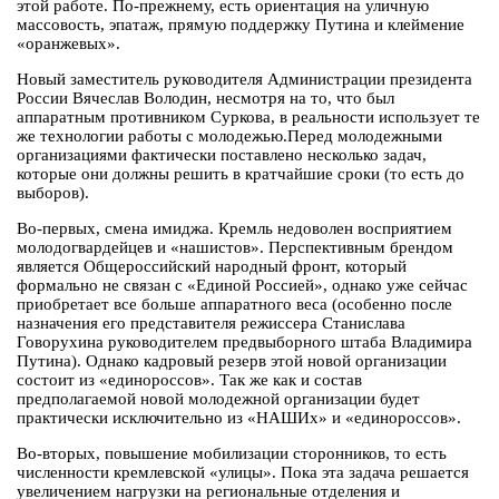
этой работе. По-прежнему, есть ориентация на уличную
массовость, эпатаж, прямую поддержку Путина и клеймение
«оранжевых».
Новый заместитель руководителя Администрации президента
России Вячеслав Володин, несмотря на то, что был
аппаратным противником Суркова, в реальности использует те
же технологии работы с молодежью.Перед молодежными
организациями фактически поставлено несколько задач,
которые они должны решить в кратчайшие сроки (то есть до
выборов).
Во-первых, смена имиджа. Кремль недоволен восприятием
молодогвардейцев и «нашистов». Перспективным брендом
является Общероссийский народный фронт, который
формально не связан с «Единой Россией», однако уже сейчас
приобретает все больше аппаратного веса (особенно после
назначения его представителя режиссера Станислава
Говорухина руководителем предвыборного штаба Владимира
Путина). Однако кадровый резерв этой новой организации
состоит из «единороссов». Так же как и состав
предполагаемой новой молодежной организации будет
практически исключительно из «НАШИх» и «единороссов».
Во-вторых, повышение мобилизации сторонников, то есть
численности кремлевской «улицы». Пока эта задача решается
увеличением нагрузки на региональные отделения и