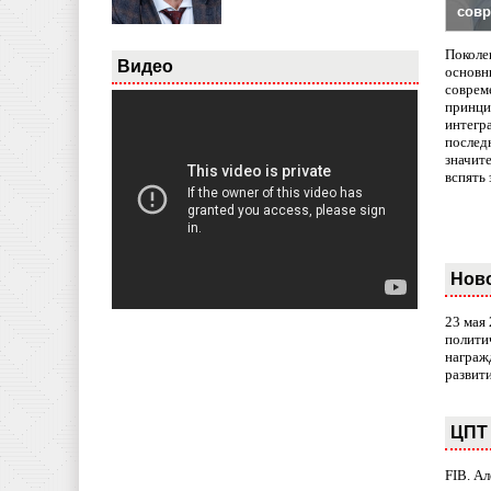
совр
Поколе
Видео
основн
совреме
принци
интегр
послед
значит
вспять 
Нов
23 мая
полити
награж
развит
ЦПТ 
FIB. А