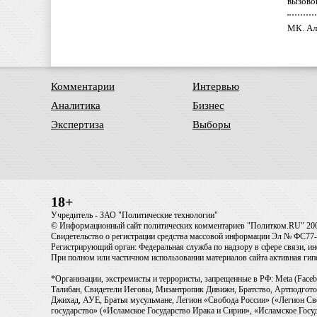
вызово
МК. Ал
Комментарии
Интервью
Аналитика
Бизнес
Экспертиза
Выборы
18+
Учредитель - ЗАО "Политические технологии"
© Информационный сайт политических комментариев "Политком.RU" 20
Свидетельство о регистрации средства массовой информации Эл № ФС77-6
Регистрирующий орган: Федеральная служба по надзору в сфере связи, 
При полном или частичном использовании материалов сайта активная ги
*Организации, экстремисты и террористы, запрещенные в РФ: Meta (Faceb
Талибан, Свидетели Иеговы, Мизантропик Дивижн, Братство, Артподготов
Джихад, АУЕ, Братья мусульмане, Легион «Свобода России» («Легион Св
государство» («Исламское Государство Ирака и Сирии», «Исламское Го