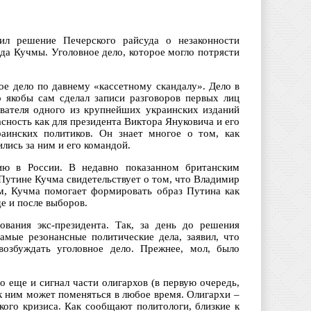
л решение Печерского райсуда о незаконности
да Кучмы. Уголовное дело, которое могло потрясти
ое дело по давнему «кассетному скандалу». Дело в
 якобы сам сделал записи разговоров первых лиц
ователя одного из крупнейших украинских изданий
сность как для президента Виктора Януковича и его
аинских политиков. Он знает многое о том, как
лись за ним и его командой.
ию в России. В недавно показанном британским
утине Кучма свидетельствует о том, что Владимир
м, Кучма помогает формировать образ Путина как
е и после выборов.
ования экс-президента. Так, за день до решения
мые резонансные политические дела, заявил, что
возбуждать уголовное дело. Прежнее, мол, было
 еще и сигнал части олигархов (в первую очередь,
к ним может поменяться в любое время. Олигархи –
кого кризиса. Как сообщают политологи, близкие к