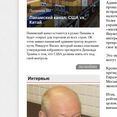
Админ
прова
Политком.RU
испра
налог
Панамский канал: США vs.
более
Китай
украи
«милл
Панамский канал останется в руках Панамы и
Януко
будет открыт для торговли из всех стран. Об
интер
этом заявил панамский администратор водного
прекр
пути, Рикаурте Васкес который назвал опасными
свое 
утверждения избранного президента Дональда
Трампа о том, что США должны взять его под
Это н
свой контроль.
могут
подробнее
Кроме
прези
Евраз
Интервью
Москв
эконо
Итак,
рейти
целом
внешн