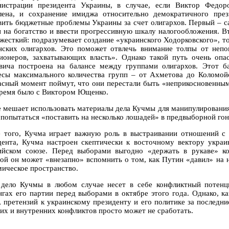
истрации президента Украины, в случае, если Виктор Федоро
лена, и сохранение имиджа относительно демократичного пре
вить бюджетные проблемы Украины за счет олигархов. Первый – с
и на богатство и ввести прогрессивную шкалу налогообложения. В
 жесткий: подразумевает создание «украинского Ходорковского», т
нских олигархов. Это поможет отвлечь внимание толпы от неп
ионеров, захватывающих власть». Однако такой путь очень опас
вича построена на балансе между группами олигархов. Этот ба
есы максимального количества групп – от Ахметова до Коломойс
асный момент поймут, что они перестали быть «неприкосновенными»
время было с Виктором Ющенко.
е мешает использовать материалы дела Кучмы для манипулировани
 попытаться «поставить на несколько лошадей» в предвыборной гон
 того, Кучма играет важную роль в выстраивании отношений с Р
дента, Кучма настроен скептически к восточному вектору украи
ийском союзе. Перед выборами выгодно «держать в рукаве» ко
ой он может «внезапно» вспомнить о том, как Путин «давил» на не
мическое пространство.
 дело Кучмы в любом случае несет в себе конфликтный потенц
нгах его партии перед выборами в октябре этого года. Однако, к
, претензий к украинскому президенту и его политике за последни
их и внутренних конфликтов просто может не сработать.