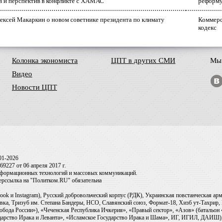
в и перспектив в конфликте с ХАМАС
реформ
ексей Макаркин о новом советнике президента по климату
Коммерс
кодекс
Колонка экономиста
ЦПТ в других СМИ
Мы 
Видео
Новости ЦПТ
01-2026
9227 от 06 апреля 2017 г.
информационных технологий и массовых коммуникаций.
перссылка на "Политком.RU" обязательна
ook и Instagram), Русский добровольческий корпус (РДК), Украинская повстанческая а
ка, Тризуб им. Степана Бандеры, НСО, Славянский союз, Формат-18, Хизб ут-Тахрир, 
обода России»), «Чеченская Республика Ичкерия», «Правый сектор», «Азов» (батальон
сударство Ирака и Леванта», «Исламское Государство Ирака и Шама», ИГ, ИГИЛ, ДАИШ