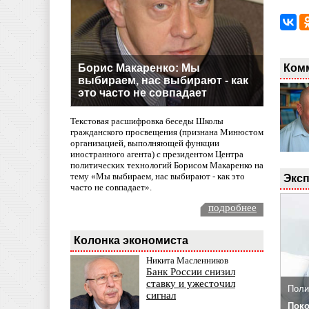
Ком
Борис Макаренко: Мы
выбираем, нас выбирают - как
это часто не совпадает
Текстовая расшифровка беседы Школы
гражданского просвещения (признана Минюстом
организацией, выполняющей функции
иностранного агента) с президентом Центра
политических технологий Борисом Макаренко на
тему «Мы выбираем, нас выбирают - как это
Эксп
часто не совпадает».
подробнее
Колонка экономиста
Никита Масленников
Банк России снизил
ставку и ужесточил
Поли
сигнал
Поко