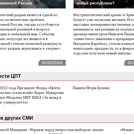
еменной России
новой республике?
нческий разрыв является одной из
Внутриполитический кризис в Арм
ых политических проблем
бушует уже несколько месяцев. И е
нной России, так как усугубляется
массовые антиправительственные а
пиальной разницей в вопросе
начавшиеся, как реакция на подпис
ации в глобальный мир. События
премьер-министром Николом Паши
них полутора лет являются в
совместного заявления о прекращен
ельной степени попыткой развернуть
Нагорном Карабахе, стихли в канун
этот разрыв, вернувшись к «норме».
новогодних празднеств, то в февра
года они получили новый импульс.
подробнее
по
ости ЦПТ
 2022 года Президент Фонда «Центр
Памяти Игоря Бунина
ческих технологий» Борис Макаренко
ден Медалью НИУ ВШЭ «За вклад в
ие университета»
в других СМИ
лексей Макаркин - Израиль перед непростым выбором: анализ
«Новая 