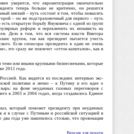
вич уверится, что евроинтеграция окончательно
зидента теперь больше не критично, он решится
амый мягкий – путь состоит в том, чтобы повысить
торой – он же подстраховочный для первого – путь
о есть открытую борьбу Януковича с одной из групп
опулярных реформ и переключить их ненависть на
ен. Дело в том, что вся система власти Виктора
ланс хрупок, так как президент пытается учесть
кого. Если спонсоры президента в один не очень
, это сразу же повлечет «отток капиталов», как в
я теми или иными крупными бизнесменами, которые
ке 2012 года.
оссией. Как видится из последних интервью экс-
нской политики и лично – к Путину и его идее о
зырь: на фоне неудачных газовых переговоров с
го в 2003 и 2004 годах, когда создавалось Единое
иал, который поможет президенту при неудачных
ак и в случае с Путиным и российской ситуацией в
е два года уже накопилось столько, что провокация
Версия для печати