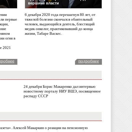
вершине власти
ении
6 декабря 2020 года перешагнув 80 лет, от
сли первые
тяжелой болезни скончался обаятельный
кции,
человек, выдающийся деятель, блестящий
ание
медик онколог, практиковавший до конца
няном
жизни, Табаре Васкес.
ии огня в
ле 2021
дробнее
подробнее
24 декабря Борис Макаренко дал интервью
новостному порталу НИУ ВШЭ, посвященное
распаду СССР
газета». Алексей Макаркин о реакции на пенсионную