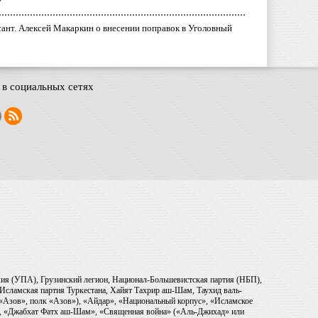
у
ант. Алексей Макаркин о внесении поправок в Уголовный
в социальных сетях
рмия (УПА), Грузинский легион, Национал-Большевистская партия (НБП),
Исламская партия Туркестана, Хайят Тахрир аш-Шам, Таухид валь-
 «Азов», полк «Азов»), «Айдар», «Национальный корпус», «Исламское
), «Джабхат Фатх аш-Шам», «Священная война» («Аль-Джихад» или