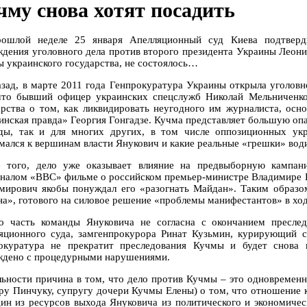
чму снова хотят посадить
ошлой неделе 25 января Апелляционный суд Киева подтверди
ждения уголовного дела против второго президента Украины Леони
ы украинского государства, не состоялось…
азад, в марте 2011 года Генпрокуратура Украины открыла уголовн
что бывший офицер украинских спецслужб Николай Мельниченко
арства о том, как ликвидировать неугодного им журналиста, осн
инская правда» Георгия Гонгадзе. Кучма представляет большую опа
ды, так и для многих других, в том числе оппозиционных укр
мался к вершинам власти Янукович и какие реальные «грешки» води
 того, дело уже оказывает влияние на предвыборную кампан
аналом «ВВС» фильме о российском премьер-министре Владимире П
мирович якобы понуждал его «разогнать Майдан». Таким образо
на», готового на силовое решение «проблемы манифестантов» в ход
о часть команды Януковича не согласна с окончанием преслед
яционного суда, замгенпрокурора Ринат Кузьмин, курирующий са
окуратура не прекратит преследования Кучмы и будет снова 
ждено с процедурными нарушениями.
льности причина в том, что дело против Кучмы – это одновременно
ру Пинчуку, супругу дочери Кучмы Елены) о том, что отношение 
дин из ресурсов выхода Януковича из политического и экономичес