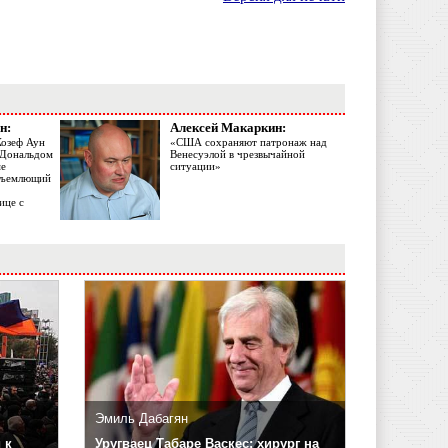
н:
Алексей Макаркин:
Жозеф Аун
«США сохраняют патронаж над
с Дональдом
Венесуэлой в чрезвычайной
ме
ситуации»
объемлющий
ице с
Эмиль Дабагян
 к
Уругваец Табаре Васкес: хирург на