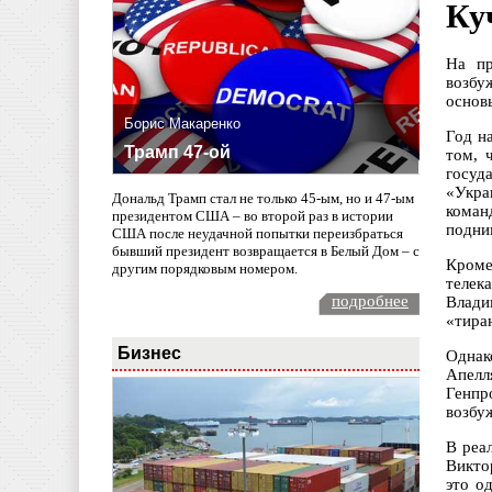
Ку
На пр
возбу
основ
Борис Макаренко
Год н
Трамп 47-ой
том, 
госуд
«Укра
Дональд Трамп стал не только 45-ым, но и 47-ым
коман
президентом США – во второй раз в истории
подни
США после неудачной попытки переизбраться
бывший президент возвращается в Белый Дом – с
Кроме
другим порядковым номером.
телек
подробнее
Влади
«тира
Бизнес
Однак
Апелл
Генпр
возбу
В реа
Викто
это о