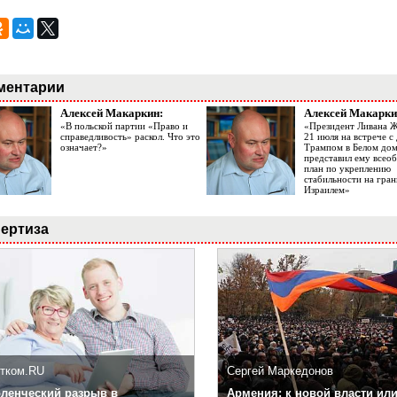
ментарии
Алексей Макаркин:
Алексей Макарки
«В польской партии «Право и
«Президент Ливана 
справедливость» раскол. Что это
21 июля на встрече 
означает?»
Трампом в Белом до
представил ему все
план по укреплению
стабильности на гран
Израилем»
ертиза
тком.RU
Сергей Маркедонов
ленческий разрыв в
Армения: к новой власти или