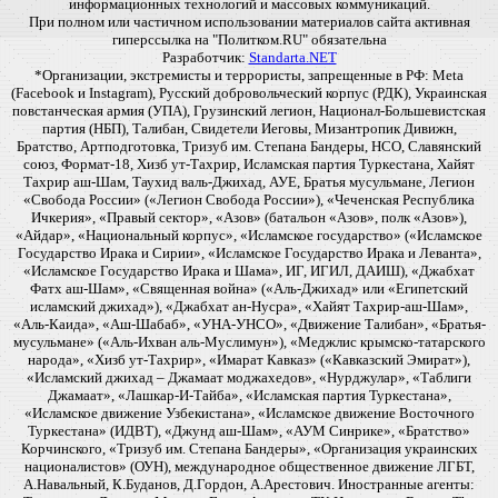
информационных технологий и массовых коммуникаций.
При полном или частичном использовании материалов сайта активная
гиперссылка на "Политком.RU" обязательна
Разработчик:
Standarta.NET
*Организации, экстремисты и террористы, запрещенные в РФ: Meta
(Facebook и Instagram), Русский добровольческий корпус (РДК), Украинская
повстанческая армия (УПА), Грузинский легион, Национал-Большевистская
партия (НБП), Талибан, Свидетели Иеговы, Мизантропик Дивижн,
Братство, Артподготовка, Тризуб им. Степана Бандеры, НСО, Славянский
союз, Формат-18, Хизб ут-Тахрир, Исламская партия Туркестана, Хайят
Тахрир аш-Шам, Таухид валь-Джихад, АУЕ, Братья мусульмане, Легион
«Свобода России» («Легион Свобода России»), «Чеченская Республика
Ичкерия», «Правый сектор», «Азов» (батальон «Азов», полк «Азов»),
«Айдар», «Национальный корпус», «Исламское государство» («Исламское
Государство Ирака и Сирии», «Исламское Государство Ирака и Леванта»,
«Исламское Государство Ирака и Шама», ИГ, ИГИЛ, ДАИШ), «Джабхат
Фатх аш-Шам», «Священная война» («Аль-Джихад» или «Египетский
исламский джихад»), «Джабхат ан-Нусра», «Хайят Тахрир-аш-Шам»,
«Аль-Каида», «Аш-Шабаб», «УНА-УНСО», «Движение Талибан», «Братья-
мусульмане» («Аль-Ихван аль-Муслимун»), «Меджлис крымско-татарского
народа», «Хизб ут-Тахрир», «Имарат Кавказ» («Кавказский Эмират»),
«Исламский джихад – Джамаат моджахедов», «Нурджулар», «Таблиги
Джамаат», «Лашкар-И-Тайба», «Исламская партия Туркестана»,
«Исламское движение Узбекистана», «Исламское движение Восточного
Туркестана» (ИДВТ), «Джунд аш-Шам», «АУМ Синрике», «Братство»
Корчинского, «Тризуб им. Степана Бандеры», «Организация украинских
националистов» (ОУН), международное общественное движение ЛГБТ,
А.Навальный, К.Буданов, Д.Гордон, А.Арестович. Иностранные агенты: