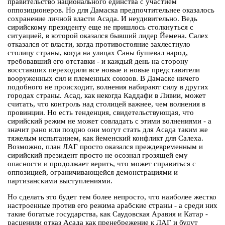
правительство национального единства с участием
оппозиционеров. Но для Дамаска предпочтительнее оказалось
сохранение личной власти Асада. И неудивительно. Ведь
сирийскому президенту еще не пришлось столкнуться с
ситуацией, в которой оказался бывший лидер Йемена. Салех
отказался от власти, когда противостояние захлестнуло
столицу страны, когда на улицах Саны бушевал народ,
требовавший его отставки - и каждый день на сторону
восставших переходили все новые и новые представители
вооруженных сил и племенных союзов. В Дамаске ничего
подобного не происходит, волнения набирают силу в других
городах страны. Асад, как некогда Каддафи в Ливии, может
считать, что контроль над столицей важнее, чем волнения в
провинции. Но есть тенденция, свидетельствующая, что
сирийский режим не может совладать с этими волнениями - а
значит рано или поздно они могут стать для Асада таким же
тяжелым испытанием, как йеменский конфликт для Салеха.
Возможно, план ЛАГ просто оказался преждевременным и
сирийский президент просто не осознал грозящей ему
опасности и продолжает верить, что может справиться с
оппозицией, ограничивающейся демонстрациями и
партизанскими выступлениями.
Но сделать это будет тем более непросто, что наиболее жестко
настроенные против его режима арабские страны - а среди них
такие богатые государства, как Саудовская Аравия и Катар -
расценили отказ Асада как пренебрежение к ЛАГ и будут