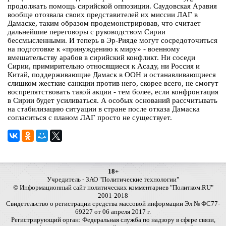
продолжать помощь сирийской оппозиции. Саудовская Аравия
вообще отозвала своих представителей их миссии ЛАГ в
Дамаске, таким образом продемонстрировав, что считает
дальнейшие переговоры с руководством Сирии
бессмысленными. И теперь в Эр-Рияде могут сосредоточиться
на подготовке к «принуждению к миру» - военному
вмешательству арабов в сирийский конфликт. Ни соседи
Сирии, примирительно относящиеся к Асаду, ни Россия и
Китай, поддерживающие Дамаск в ООН и останавливающиеся
слишком жесткие санкции против него, скорее всего, не смогут
воспрепятствовать такой акции - тем более, если конфронтация
в Сирии будет усиливаться. А особых оснований рассчитывать
на стабилизацию ситуации в стране после отказа Дамаска
согласиться с планом ЛАГ просто не существует.
18+
Учредитель - ЗАО "Политические технологии"
© Информационный сайт политических комментариев "Политком.RU"
2001-2018
Свидетельство о регистрации средства массовой информации Эл № ФС77-
69227 от 06 апреля 2017 г.
Регистрирующий орган: Федеральная служба по надзору в сфере связи,