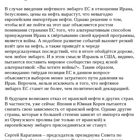
В случае введения нефтяного эмбарго ЕС в отношении Ирана,
безусловно, цены на нефть вырастут, что невыгодно
европейским импортёрам нефти. Однако решение о том,
чтобы всё же пойти на этот шаг объясняется ростом
понимания странами ЕС того, что альтернативным способом
принуждения Ирана к свёртыванию своей ядерной программы,
является война. А подобное развитие событий вызовет резкий
взлёт цен на нефть, а также приведёт к череде
непредсказуемых последствий, что в итоге обойдётся дороже,
чем любое эмбарго. И в этом смысле Израиль и США, видимо,
пытаются поставить мировое сообщество перед ясной
альтернативой: «Вы хотите войны?». Таким образом,
неожиданно твёрдая позиция ЕС в данном вопросе
объясняется выбором менее затратного пути давления на
Иран. Впрочем, нельзя исключать и того, что нефтяное
эмбарго ЕС станет не более, чем политической декларацией.
В будущем возможен отказ от иранской нефти и других стран.
В частности, уже сейчас Япония и Южная Корея пытаются
снизить свою зависимость от иранской нефти. Однако другие
страны, которые в большей степени зависят от импорта нефти
из Ормузского пролива (не только от иранской) к
европейскому эмбарго присоединяться не станут.
Сергей Караганов – председатель президиума Совета по