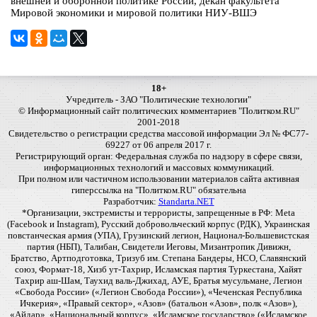
внешней и оборонной политике России, декан факультета
Мировой экономики и мировой политики НИУ-ВШЭ
18+
Учредитель - ЗАО "Политические технологии"
© Информационный сайт политических комментариев "Политком.RU"
2001-2018
Свидетельство о регистрации средства массовой информации Эл № ФС77-
69227 от 06 апреля 2017 г.
Регистрирующий орган: Федеральная служба по надзору в сфере связи,
информационных технологий и массовых коммуникаций.
При полном или частичном использовании материалов сайта активная
гиперссылка на "Политком.RU" обязательна
Разработчик:
Standarta.NET
*Организации, экстремисты и террористы, запрещенные в РФ: Meta
(Facebook и Instagram), Русский добровольческий корпус (РДК), Украинская
повстанческая армия (УПА), Грузинский легион, Национал-Большевистская
партия (НБП), Талибан, Свидетели Иеговы, Мизантропик Дивижн,
Братство, Артподготовка, Тризуб им. Степана Бандеры, НСО, Славянский
союз, Формат-18, Хизб ут-Тахрир, Исламская партия Туркестана, Хайят
Тахрир аш-Шам, Таухид валь-Джихад, АУЕ, Братья мусульмане, Легион
«Свобода России» («Легион Свобода России»), «Чеченская Республика
Ичкерия», «Правый сектор», «Азов» (батальон «Азов», полк «Азов»),
«Айдар», «Национальный корпус», «Исламское государство» («Исламское