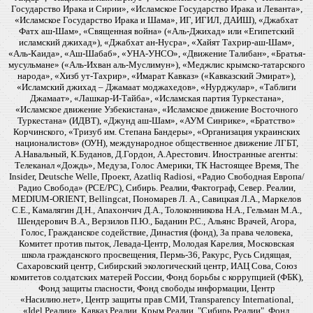
Государство Ирака и Сирии», «Исламское Государство Ирака и Леванта»,
«Исламское Государство Ирака и Шама», ИГ, ИГИЛ, ДАИШ), «Джабхат
Фатх аш-Шам», «Священная война» («Аль-Джихад» или «Египетский
исламский джихад»), «Джабхат ан-Нусра», «Хайят Тахрир-аш-Шам»,
«Аль-Каида», «Аш-Шабаб», «УНА-УНСО», «Движение Талибан», «Братья-
мусульмане» («Аль-Ихван аль-Муслимун»), «Меджлис крымско-татарского
народа», «Хизб ут-Тахрир», «Имарат Кавказ» («Кавказский Эмират»),
«Исламский джихад – Джамаат моджахедов», «Нурджулар», «Таблиги
Джамаат», «Лашкар-И-Тайба», «Исламская партия Туркестана»,
«Исламское движение Узбекистана», «Исламское движение Восточного
Туркестана» (ИДВТ), «Джунд аш-Шам», «АУМ Синрике», «Братство»
Корчинского, «Тризуб им. Степана Бандеры», «Организация украинских
националистов» (ОУН), международное общественное движение ЛГБТ,
А.Навальный, К.Буданов, Д.Гордон, А.Арестович. Иностранные агенты:
Телеканал «Дождь», Медуза, Голос Америки, ТК Настоящее Время, The
Insider, Deutsche Welle, Проект, Azatliq Radiosi, «Радио Свободная Европа/
Радио Свобода» (PCE/PC), Сибирь. Реалии, Фактограф, Север. Реалии,
MEDIUM-ORIENT, Bellingcat, Пономарев Л. А., Савицкая Л.А., Маркелов
С.Е., Камалягин Д.Н., Апахончич Д.А., Толоконникова Н.А., Гельман М.А.,
Шендерович В.А., Верзилов П.Ю., Баданин Р.С., Альянс Врачей, Агора,
Голос, Гражданское содействие, Династия (фонд), За права человека,
Комитет против пыток, Левада-Центр, Молодая Карелия, Московская
школа гражданского просвещения, Пермь-36, Ракурс, Русь Сидящая,
Сахаровский центр, Сибирский экологический центр, ИАЦ Сова, Союз
комитетов солдатских матерей России, Фонд борьбы с коррупцией (ФБК),
Фонд защиты гласности, Фонд свободы информации, Центр
«Насилию.нет», Центр защиты прав СМИ, Transparency International,
«Idel.Реалии», Кавказ.Реалии, Крым.Реалии, "Сибирь.Реалии", Фонд