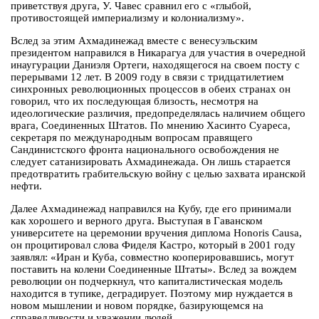
приветствуя друга, У. Чавес сравнил его с «глыбой,
противостоящей империализму и колониализму».
Вслед за этим Ахмадинежад вместе с венесуэльским
президентом направился в Никарагуа для участия в очередной
инаугурации Даниэля Ортеги, находящегося на своем посту с
перерывами 12 лет. В 2009 году в связи с тридцатилетием
синхронных революционных процессов в обеих странах он
говорил, что их последующая близость, несмотря на
идеологические различия, предопределялась наличием общего
врага, Соединенных Штатов. По мнению Хасинто Суареса,
секретаря по международным вопросам правящего
Сандинистского фронта национального освобождения не
следует сатанизировать Ахмадинежада. Он лишь старается
предотвратить грабительскую войну с целью захвата иранской
нефти.
Далее Ахмадинежад направился на Кубу, где его принимали
как хорошего и верного друга. Выступая в Гаванском
университете на церемонии вручения диплома Honoris Causa,
он процитировал слова Фиделя Кастро, который в 2001 году
заявлял: «Иран и Куба, совместно кооперировавшись, могут
поставить на колени Соединенные Штаты». Вслед за вождем
революции он подчеркнул, что капиталистическая модель
находится в тупике, деградирует. Поэтому мир нуждается в
новом мышлении и новом порядке, базирующемся на
справедливости и уважении людей.