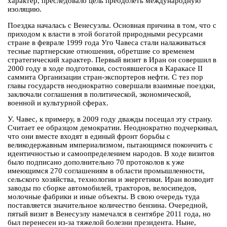
характер, преследовало цель преодолеть международную
изоляцию.
Поездка началась с Венесуэлы. Основная причина в том, что с
приходом к власти в этой богатой природными ресурсами
стране в феврале 1999 года Уго Чавеса стали налаживаться
тесные партнерские отношения, обретшие со временем
стратегический характер. Первый визит в Иран он совершил в
2000 году в ходе подготовки, состоявшегося в Каракасе II
саммита Организации стран-экспортеров нефти. С тез пор
главы государств неоднократно совершали взаимные поездки,
заключали соглашения в политической, экономической,
военной и культурной сферах.
У. Чавес, к примеру, в 2009 году дважды посещал эту страну.
Считает ее образцом демократии. Неоднократно подчеркивал,
что они вместе входят в единый фронт борьбы с
великодержавным империализмом, пытающимся покончить с
идентичностью и самоопределением народов. В ходе визитов
было подписано дополнительно 70 протоколов к уже
имеющимся 270 соглашениям в области промышленности,
сельского хозяйства, технологии и энергетики. Иран возводит
заводы по сборке автомобилей, тракторов, велосипедов,
молочные фабрики и иные объекты. В свою очередь туда
поставляется значительное количество бензина. Очередной,
пятый визит в Венесуэлу намечался в сентябре 2011 года, но
был перенесен из-за тяжелой болезни президента. Ныне,