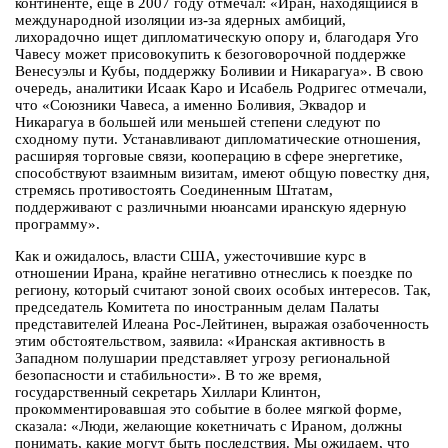
континенте, еще в 2007 году отмечал: «Иран, находящийся в
международной изоляции из-за ядерных амбиций,
лихорадочно ищет дипломатическую опору и, благодаря Уго
Чавесу может присовокупить к безоговорочной поддержке
Венесуэлы и Кубы, поддержку Боливии и Никарагуа». В свою
очередь, аналитики Исаак Каро и Исабель Родригес отмечали,
что «Союзники Чавеса, а именно Боливия, Эквадор и
Никарагуа в большей или меньшей степени следуют по
сходному пути. Устанавливают дипломатические отношения,
расширяя торговые связи, кооперацию в сфере энергетике,
способствуют взаимным визитам, имеют общую повестку дня,
стремясь противостоять Соединенным Штатам,
поддерживают с различными нюансами иранскую ядерную
программу».
Как и ожидалось, власти США, ужесточившие курс в
отношении Ирана, крайне негативно отнеслись к поездке по
региону, который считают зоной своих особых интересов. Так,
председатель Комитета по иностранным делам Палаты
представителей Илеана Рос-Лейтинен, выражая озабоченность
этим обстоятельством, заявила: «Иранская активность в
Западном полушарии представляет угрозу региональной
безопасности и стабильности». В то же время,
государственный секретарь Хиллари Клинтон,
прокомментировавшая это событие в более мягкой форме,
сказала: «Люди, желающие кокетничать с Ираном, должны
понимать, какие могут быть последствия. Мы ожидаем, что