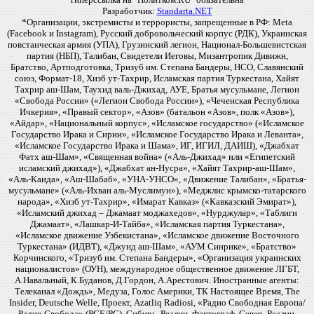
Разработчик:
Standarta.NET
*Организации, экстремисты и террористы, запрещенные в РФ: Meta
(Facebook и Instagram), Русский добровольческий корпус (РДК), Украинская
повстанческая армия (УПА), Грузинский легион, Национал-Большевистская
партия (НБП), Талибан, Свидетели Иеговы, Мизантропик Дивижн,
Братство, Артподготовка, Тризуб им. Степана Бандеры, НСО, Славянский
союз, Формат-18, Хизб ут-Тахрир, Исламская партия Туркестана, Хайят
Тахрир аш-Шам, Таухид валь-Джихад, АУЕ, Братья мусульмане, Легион
«Свобода России» («Легион Свобода России»), «Чеченская Республика
Ичкерия», «Правый сектор», «Азов» (батальон «Азов», полк «Азов»),
«Айдар», «Национальный корпус», «Исламское государство» («Исламское
Государство Ирака и Сирии», «Исламское Государство Ирака и Леванта»,
«Исламское Государство Ирака и Шама», ИГ, ИГИЛ, ДАИШ), «Джабхат
Фатх аш-Шам», «Священная война» («Аль-Джихад» или «Египетский
исламский джихад»), «Джабхат ан-Нусра», «Хайят Тахрир-аш-Шам»,
«Аль-Каида», «Аш-Шабаб», «УНА-УНСО», «Движение Талибан», «Братья-
мусульмане» («Аль-Ихван аль-Муслимун»), «Меджлис крымско-татарского
народа», «Хизб ут-Тахрир», «Имарат Кавказ» («Кавказский Эмират»),
«Исламский джихад – Джамаат моджахедов», «Нурджулар», «Таблиги
Джамаат», «Лашкар-И-Тайба», «Исламская партия Туркестана»,
«Исламское движение Узбекистана», «Исламское движение Восточного
Туркестана» (ИДВТ), «Джунд аш-Шам», «АУМ Синрике», «Братство»
Корчинского, «Тризуб им. Степана Бандеры», «Организация украинских
националистов» (ОУН), международное общественное движение ЛГБТ,
А.Навальный, К.Буданов, Д.Гордон, А.Арестович. Иностранные агенты:
Телеканал «Дождь», Медуза, Голос Америки, ТК Настоящее Время, The
Insider, Deutsche Welle, Проект, Azatliq Radiosi, «Радио Свободная Европа/
Радио Свобода» (PCE/PC), Сибирь. Реалии, Фактограф, Север. Реалии,