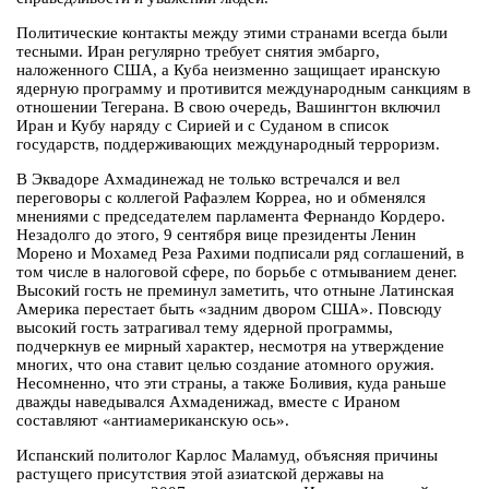
Политические контакты между этими странами всегда были
тесными. Иран регулярно требует снятия эмбарго,
наложенного США, а Куба неизменно защищает иранскую
ядерную программу и противится международным санкциям в
отношении Тегерана. В свою очередь, Вашингтон включил
Иран и Кубу наряду с Сирией и с Суданом в список
государств, поддерживающих международный терроризм.
В Эквадоре Ахмадинежад не только встречался и вел
переговоры с коллегой Рафаэлем Корреа, но и обменялся
мнениями с председателем парламента Фернандо Кордеро.
Незадолго до этого, 9 сентября вице президенты Ленин
Морено и Мохамед Реза Рахими подписали ряд соглашений, в
том числе в налоговой сфере, по борьбе с отмыванием денег.
Высокий гость не преминул заметить, что отныне Латинская
Америка перестает быть «задним двором США». Повсюду
высокий гость затрагивал тему ядерной программы,
подчеркнув ее мирный характер, несмотря на утверждение
многих, что она ставит целью создание атомного оружия.
Несомненно, что эти страны, а также Боливия, куда раньше
дважды наведывался Ахмаденижад, вместе с Ираном
составляют «антиамериканскую ось».
Испанский политолог Карлос Маламуд, объясняя причины
растущего присутствия этой азиатской державы на